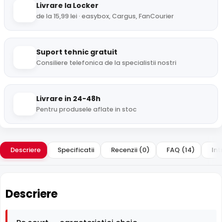
Livrare la Locker
de la 15,99 lei · easybox, Cargus, FanCourier
Suport tehnic gratuit
Consiliere telefonica de la specialistii nostri
Livrare in 24-48h
Pentru produsele aflate in stoc
Descriere
Specificatii
Recenzii (0)
FAQ (14)
Int
Descriere