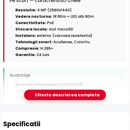
Pe scurt — caracteristici cheie
Rezolutie:
4 MP (2560x1440)
Vedere nocturna:
IR 80m + LED alb 80m
Conectivitate:
PoE
Stocare locala:
slot microSD
Instalare:
exterior (carcasa rezistenta)
Tehnologii smart:
AcuSense, ColorVu
Compresie:
H.265+
Garantie:
24 luni
Avantaje
Rezolutie 6 Megapixeli (3072x2048)
Imagine color pe timp de noapte pana la 80 m
Citeste descrierea completa
Rezistenta la exterior — ploaie, praf si inghet
Alimentare PoE — un singur cablu pentru date si curent
Inregistrare pe card MicroSD, functioneaza si fara NVR
Detectie AI om/vehicul (AcuSense) — filtreaza
Specificatii
alarmele false