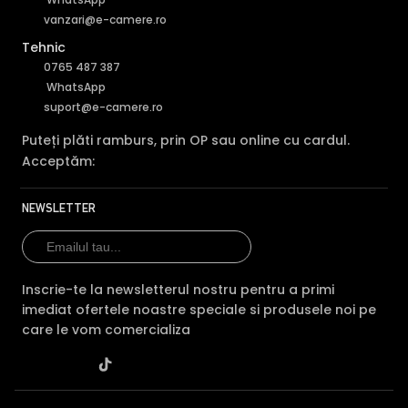
Camera HIKVISION DS-2CD2T63G2-4LI-4MM are un filtru
vanzari@e-camere.ro
IR Mecanic autoretractabil ce filtreaza lumina in infrarosu
pe timpul zilei, pentru a evita anumitele defecte de
Tehnic
afisare a culorilor, iar pe timpul noptii acesta este retras
0765 487 387
pentru a permite luminii in infrarosu sa treaca,
WhatsApp
imbunatatind vizibilitatea camerei in modul alb/negru.
suport@e-camere.ro
Puteți plăti ramburs, prin OP sau online cu cardul.
Acceptăm:
NEWSLETTER
Inscrie-te la newsletterul nostru pentru a primi
imediat ofertele noastre speciale si produsele noi pe
care le vom comercializa