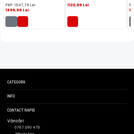
1120
,99
Lei
PRP:
1547
,79
Lei
PR
1496
,99
Lei
13
CATEGORII
INFO
CONTACT RAPID
Vânzări
FILTRU IR MECANIC (ICR / IR Cut Fillter)
0767 390 475
WhatsApp