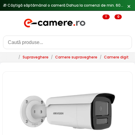
🎁 Câștigă săptămânal o cameră Dahua la comenzi de min. 600 lei —
✕
0
0
/
Supraveghere
/
Camere supraveghere
/
Camere digitale 