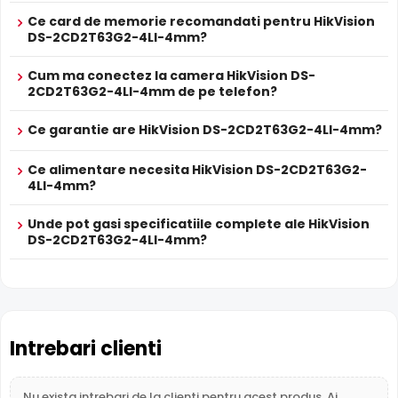
HikVision DS-2CD2T63G2-4LI-4mm are un
filtru IR
Ce card de memorie recomandati pentru HikVision
mecanic autoretractabil
ce filtreaza lumina in infrarosu
DS-2CD2T63G2-4LI-4mm?
pe timpul zilei, pentru a evita defectele de culoare, iar pe
timpul noptii acesta este retras pentru a permite luminii IR
Cum ma conectez la camera HikVision DS-
sa treaca, imbunatatind vizibilitatea.
2CD2T63G2-4LI-4mm de pe telefon?
Ce garantie are HikVision DS-2CD2T63G2-4LI-4mm?
Ce alimentare necesita HikVision DS-2CD2T63G2-
4LI-4mm?
Unde pot gasi specificatiile complete ale HikVision
DS-2CD2T63G2-4LI-4mm?
Infrarosu Inteligent (Smart IR)
HikVision DS-2CD2T63G2-4LI-4mm este dotata cu functia
Infrarosu Inteligent
(Smart IR), ce regleaza automat
Intrebari clienti
intensitatea iluminatorului in infrarosu in functie de
distanta obiectului, eliminand riscul de suprasaturare a
imaginii la distante mici.
Nu exista intrebari de la clienti pentru acest produs. Ai