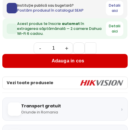
Detalii
Instituție publică sau bugetară?
Postăm produsul în catalogul SEAP
aici
Acest produs te înscrie
automat
în
Detalii
extragerea săptămânală — 2 camere Dahua
aici
Wi-Fi 6 cadou.
-
+
Adauga in cos
Vezi toate produsele
Transport gratuit
›
Oriunde in Romania