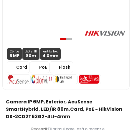
25 fps
LED si IR
lentila fixa
6 MP
80m
4.0
mm
Card
PoE
Flash
Camera IP 6MP, Exterior, AcuSense
SmartHybrid, LED/IR 80m,Card, PoE - HikVision
DS-2CD2T63G2-4LI-4mm
Recenzii:
Fii primul care lasă o recenzie