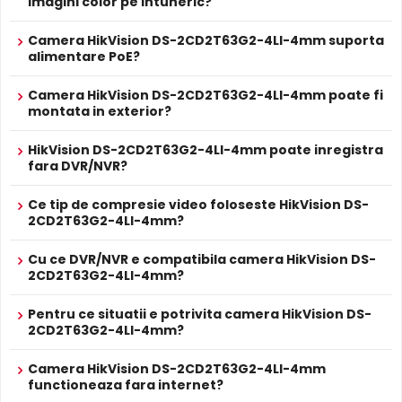
imagini color pe intuneric?
HikVision DS-2CD2T63G2-4LI-4mm dispune de iluminare
AcuSense, SmartHybrid ColorVu, True WDR 120dB, BLC,
Alte functii
HLC, 3D DNR, ROI, IVS
Camera HikVision DS-2CD2T63G2-4LI-4mm suporta
infrarosu cu raza de actiune de pana la
80 metri
, oferind
alimentare PoE?
ALIMENTARE
vizibilitate clara pe intuneric total. LED-urile IR sunt
12V DC / 12 W
invizibile ochiului uman si nu deranjeaza.
Alimentare
Camera HikVision DS-2CD2T63G2-4LI-4mm poate fi
Sursa de alimentare NU este inclusa
montata in exterior?
Da
Alimentare
Se poate alimenta printr-un singur cablu UTP/FTP din
POE
NVR sau Switch POE
HikVision DS-2CD2T63G2-4LI-4mm poate inregistra
fara DVR/NVR?
PROSPECT PRODUCATOR
Prospect
HikVision DS-2CD2T63G2-4LI-4mm
Ce tip de compresie video foloseste HikVision DS-
tehnic
2CD2T63G2-4LI-4mm?
* Specificatiile tehnice ale produsului HikVision DS-2CD2T63G2-4LI-4mm
Cu ce DVR/NVR e compatibila camera HikVision DS-
au caracter informativ.
2CD2T63G2-4LI-4mm?
Pentru ce situatii e potrivita camera HikVision DS-
2CD2T63G2-4LI-4mm?
Camera HikVision DS-2CD2T63G2-4LI-4mm
functioneaza fara internet?
Filtru IR Mecanic (ICR)