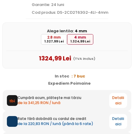
Garantie: 24 luni
Cod produs: DS-2CD2T63G2-4LI-4mm
Alege lentila:
4 mm
2.8 mm
4 mm
1.327,99 Lei
1.324,99 Lei
1324
,99
Lei
(TVA inclus)
In stoc
: 7 buc
Expediem Poimaine
Detalii
Cumpără acum, plătește mai târziu
de la 341,25 RON / lună
aici
Detalii
Rate fără dobândă cu cardul de credit
de la 220,83 RON / lună (până la 6 rate)
aici