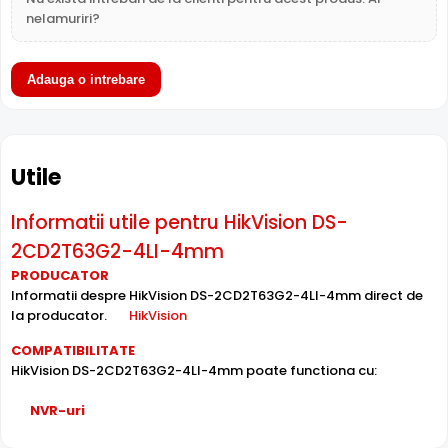
nelamuriri?
True WDR
Functia
TRUE WDR
oferita de senzorul de imagine al
Adauga o intrebare
camerei HikVision DS-2CD2T63G2-4LI-4mm,
compenseaza atat imaginea din prim plan, cat si
imaginea de fundal, in zone cu contrast puternic de
iluminare, oferind detalii clare pe intreaga scena.
Utile
Informatii utile pentru HikVision DS-
2CD2T63G2-4LI-4mm
PRODUCATOR
Informatii despre HikVision DS-2CD2T63G2-4LI-4mm direct de
la producator.
HikVision
COMPATIBILITATE
HikVision DS-2CD2T63G2-4LI-4mm poate functiona cu:
NVR-uri