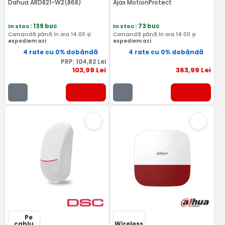
Dahua ARD821-W2(868)
Ajax MotionProtect
In stoc
: 139 buc
In stoc
: 73 buc
Comandă până în ora 14:00 și
Comandă până în ora 14:00 și
expediem azi
expediem azi
4 rate cu 0% dobândă
4 rate cu 0% dobândă
PRP:
104
,82
Lei
103
,99
Lei
363
,99
Lei
Pe
cablu
Wireless