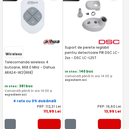
Suport de perete reglabil
pentru detectoare PIR DSC LC-
Wireless
2xx - DSC LC-L2ST
Telecomanda wireless 4
butoane, 868.0 MHz - Dahua
In stoc
: 140 buc
ARA24-W2(868)
Comandă până în ora 14:00 și
expediem azi
In stoc
: 381 buc
Comandă până în ora 14:00 și
expediem azi
4 rate cu 0% dobândă
PRP:
112
,31
Lei
PRP:
16
,60
Lei
111
,99
Lei
13
,99
Lei