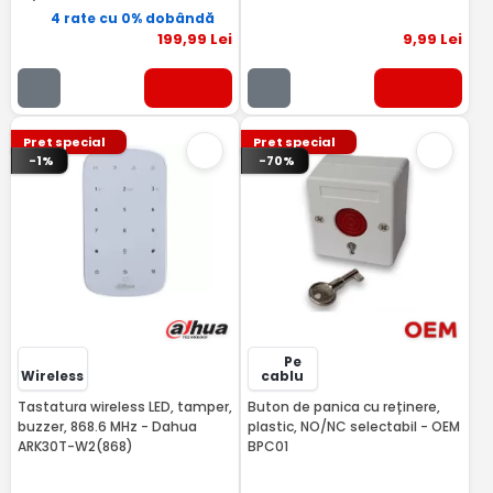
4 rate cu 0% dobândă
199
,99
Lei
9
,99
Lei
Pret special
Pret special
-1%
-70%
Pe
Wireless
cablu
Tastatura wireless LED, tamper,
Buton de panica cu reținere,
buzzer, 868.6 MHz - Dahua
plastic, NO/NC selectabil - OEM
ARK30T-W2(868)
BPC01