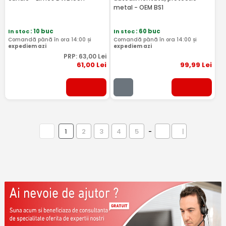
metal - OEM BS1
In stoc
: 10 buc
In stoc
: 60 buc
Comandă până în ora 14:00 și
Comandă până în ora 14:00 și
expediem azi
expediem azi
PRP:
63
,00
Lei
61
,00
Lei
99
,99
Lei
1
2
3
4
5
-
|