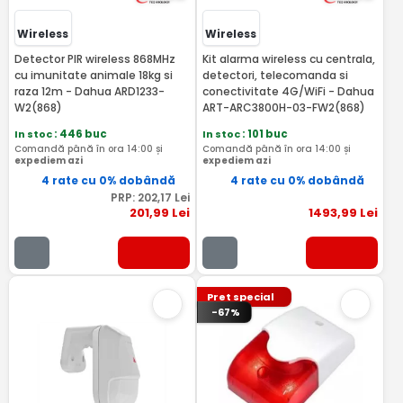
Wireless
Wireless
Detector PIR wireless 868MHz
Kit alarma wireless cu centrala,
cu imunitate animale 18kg si
detectori, telecomanda si
raza 12m - Dahua ARD1233-
conectivitate 4G/WiFi - Dahua
W2(868)
ART-ARC3800H-03-FW2(868)
In stoc
: 446 buc
In stoc
: 101 buc
Comandă până în ora 14:00 și
Comandă până în ora 14:00 și
expediem azi
expediem azi
4 rate cu 0% dobândă
4 rate cu 0% dobândă
PRP:
202
,17
Lei
201
,99
Lei
1493
,99
Lei
Pret special
-67%