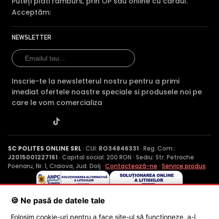
Puteți plăti ramburs, prin OP sau online cu cardul.
Acceptăm:
NEWSLETTER
Inscrie-te la newsletterul nostru pentru a primi
imediat ofertele noastre speciale si produsele noi pe
care le vom comercializa
SC POLITES ONLINE SRL
· CUI:
RO34846331
· Reg. Com.:
J2015001227161
· Capital social: 200 RON · Sediu: Str. Petrache
Poenaru, Nr. 1, Craiova, Jud. Dolj ·
Contactează-ne
·
Service produs
© 2026 SC POLITES ONLINE SRL
🍪 Ne pasă de datele tale
Folosim cookie-uri pentru a face site-ul să funcționeze, a-l