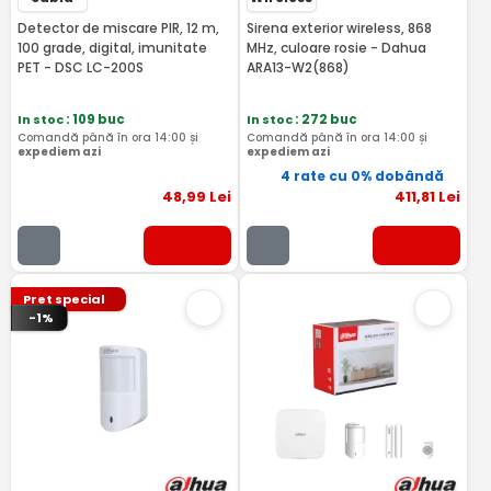
Detector de miscare PIR, 12 m,
Sirena exterior wireless, 868
100 grade, digital, imunitate
MHz, culoare rosie - Dahua
PET - DSC LC-200S
ARA13-W2(868)
In stoc
: 109 buc
In stoc
: 272 buc
Comandă până în ora 14:00 și
Comandă până în ora 14:00 și
expediem azi
expediem azi
4 rate cu 0% dobândă
48
,99
Lei
411
,81
Lei
Pret special
-1%