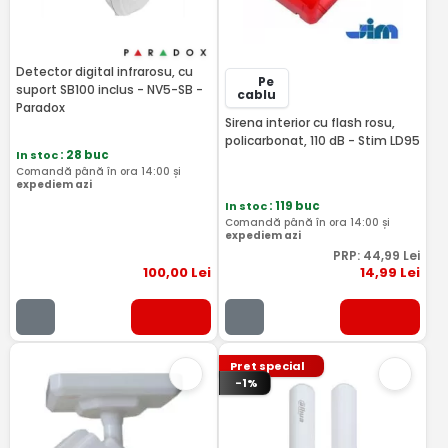
Detector digital infrarosu, cu
Pe
suport SB100 inclus - NV5-SB -
cablu
Paradox
Sirena interior cu flash rosu,
policarbonat, 110 dB - Stim LD95
In stoc
: 28 buc
Comandă până în ora 14:00 și
expediem azi
In stoc
: 119 buc
Comandă până în ora 14:00 și
expediem azi
PRP:
44
,99
Lei
100
,00
Lei
14
,99
Lei
Pret special
-1%