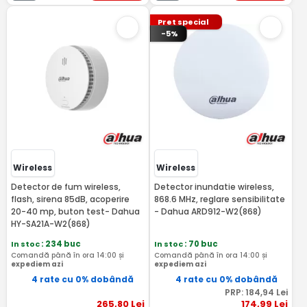
Pret special
-5%
Wireless
Wireless
Detector de fum wireless,
Detector inundatie wireless,
flash, sirena 85dB, acoperire
868.6 MHz, reglare sensibilitate
20-40 mp, buton test- Dahua
- Dahua ARD912-W2(868)
HY-SA21A-W2(868)
In stoc
: 234 buc
In stoc
: 70 buc
Comandă până în ora 14:00 și
Comandă până în ora 14:00 și
expediem azi
expediem azi
4 rate cu 0% dobândă
4 rate cu 0% dobândă
PRP:
184
,94
Lei
265
,80
Lei
174
,99
Lei