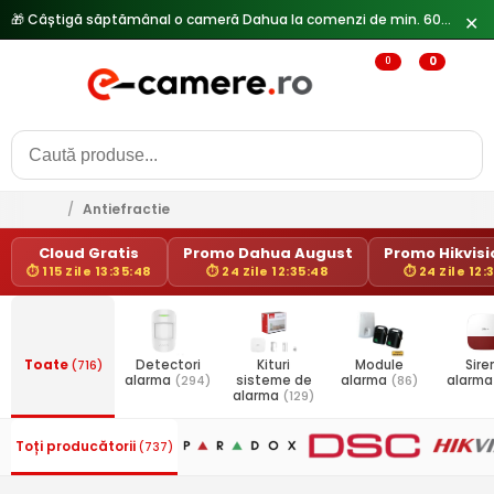
✕
0
0
/
Antiefractie
Cloud Gratis
Promo Dahua August
Promo Hikvisio
⏱ 115 Zile 13:35:48
⏱ 24 Zile 12:35:48
⏱ 24 Zile 12:
Toate
(716)
Detectori
Kituri
Module
Sire
alarma
(294)
sisteme de
alarma
(86)
alarm
alarma
(129)
Toți producătorii
(737)