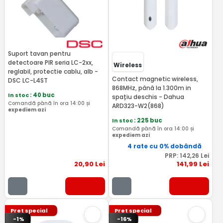
Suport tavan pentru
detectoare PIR seria LC-2xx,
Wireless
reglabil, protectie cablu, alb -
Contact magnetic wireless,
DSC LC-L4ST
868MHz, până la 1.300m in
In stoc
: 40 buc
spațiu deschis - Dahua
Comandă până în ora 14:00 și
ARD323-W2(868)
expediem azi
In stoc
: 225 buc
Comandă până în ora 14:00 și
expediem azi
4 rate cu 0% dobândă
PRP:
142
,26
Lei
20
,90
Lei
141
,99
Lei
Pret special
Pret special
-1%
-16%