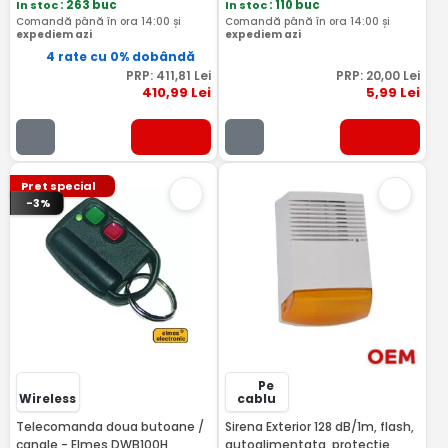
In stoc
: 263 buc
In stoc
: 110 buc
Comandă până în ora 14:00 și
Comandă până în ora 14:00 și
expediem azi
expediem azi
4 rate cu 0% dobândă
PRP:
411
,81
Lei
PRP:
20
,00
Lei
410
,99
Lei
5
,99
Lei
Pret special
-3%
Pe
Wireless
cablu
Telecomanda doua butoane /
Sirena Exterior 128 dB/1m, flash,
canale - Elmes DWB100H
autoalimentata, protectie