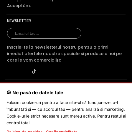
Acceptăm:
NEWSLETTER
Inscrie-te la newsletterul nostru pentru a primi
imediat ofertele noastre speciale si produsele noi pe
care le vom comercializa
SC POLITES ONLINE SRL
· CUI:
RO34846331
· Reg. Com.:
🍪 Ne pasă de datele tale
J2015001227161
· Capital social: 200 RON · Sediu: Str. Petrache
Poenaru, Nr. 1, Craiova, Jud. Dolj ·
Contactează-ne
·
Service produs
Folosim cookie-uri pentru a face site-ul să funcționeze, a-l
îmbunătăți și — cu acordul tău — pentru analiză și marketing.
Cookie-urile strict necesare sunt mereu active. Pentru restul ai
© 2026 SC POLITES ONLINE SRL
control total.
Politica de cookies
·
Confidențialitate