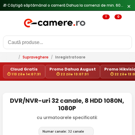
🎁 Câștigă săptămânal o cameră Dahua la comenzi de min. 600 lei —
✕
0
0
/
Supraveghere
/
Inregistratoare
Cloud Gratis
Promo Dahua August
Promo Hikvisio
⏱ 113 Zile 14:07:31
⏱ 22 Zile 13:07:31
⏱ 22 Zile 13:
DVR/NVR-uri 32 canale, 8 HDD 1080N,
1080P
cu urmatoarele specificatii:
Numar canale: 32 canale