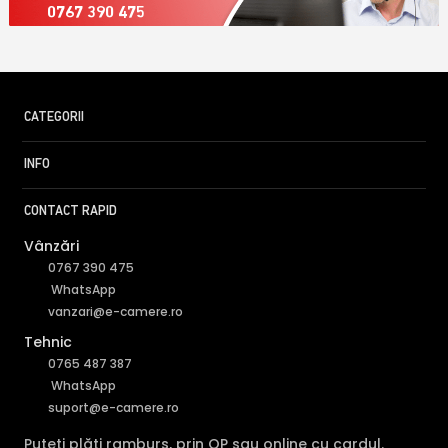
0767 390 475
CATEGORII
INFO
CONTACT RAPID
Vânzări
0767 390 475
WhatsApp
vanzari@e-camere.ro
Tehnic
0765 487 387
WhatsApp
suport@e-camere.ro
Puteți plăti ramburs, prin OP sau online cu cardul.