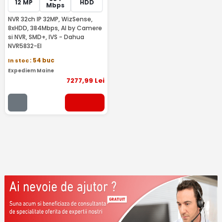
12 MP
HDD
Mbps
NVR 32ch IP 32MP, WizSense,
8xHDD, 384Mbps, AI by Camere
si NVR, SMD+, IVS - Dahua
NVR5832-EI
In stoc
: 54 buc
Expediem Maine
7277
,99
Lei