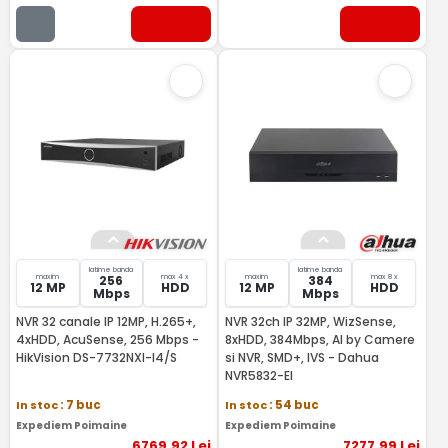
latime banda
latime banda
maxim
max 4 x
maxim
max 8 x
256
384
12 MP
HDD
12 MP
HDD
Mbps
Mbps
NVR 32 canale IP 12MP, H.265+,
NVR 32ch IP 32MP, WizSense,
4xHDD, AcuSense, 256 Mbps -
8xHDD, 384Mbps, AI by Camere
HikVision DS-7732NXI-I4/S
si NVR, SMD+, IVS - Dahua
NVR5832-EI
In stoc
: 7 buc
In stoc
: 54 buc
Expediem Poimaine
Expediem Poimaine
6769
,92
Lei
7277
,99
Lei