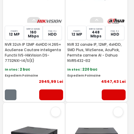
latime banda
latime banda
maxim
max 4 x
maxim
max 4 x
160
448
12 MP
HDD
12 MP
HDD
Mbps
Mbps
NVR 32ch IP 12MP 4xHDD H.265+
NVR 32 canale IP, 12MP, 4xHDD,
AcuSense Cautare inteligenta
SMD Plus, WizSense, AcuPick,
Functii IVS-HikVision DS-
Permite camere AI - Dahua
7732NXI-I4/S(E)
NVR5432-EI2
In stoc
: 2 buc
In stoc
: 220 buc
Expediem Poimaine
Expediem Poimaine
2945
,99
Lei
4547
,43
Lei