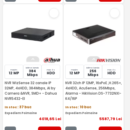
latime banda
latime banda
maxim
max 4 x
maxim
max 4 x
384
256
12 MP
HDD
12 MP
HDD
Mbps
Mbps
NVR WizSense 32 canale IP
NVR 32ch IP 12MP, 16xPoE ,H.265+,
32MP, 4xHDD, 384Mbps, AI by
4xHDD, AcuSense, 256Mbps,
Camera &NVR, SMD+ - Dahua
Alarma - HikVision DS-7732NXI-
NVR5432-EI
K4/16P
In stoc
: 37 buc
In stoc
: 10 buc
Expediem Poimaine
Expediem Poimaine
4018
,65
Lei
5587
,79
Lei