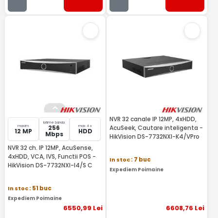
NVR 32 canale IP 12MP, 4xHDD,
latime banda
maxim
max 4 x
256
AcuSeek, Cautare inteligenta -
12 MP
HDD
Mbps
HikVision DS-7732NXI-K4/VPro
NVR 32 ch. IP 12MP, AcuSense,
4xHDD, VCA, IVS, Functii POS -
In stoc
: 7 buc
HikVision DS-7732NXI-I4/S C
Expediem Poimaine
In stoc
: 51 buc
Expediem Poimaine
6550
,99
Lei
6608
,76
Lei