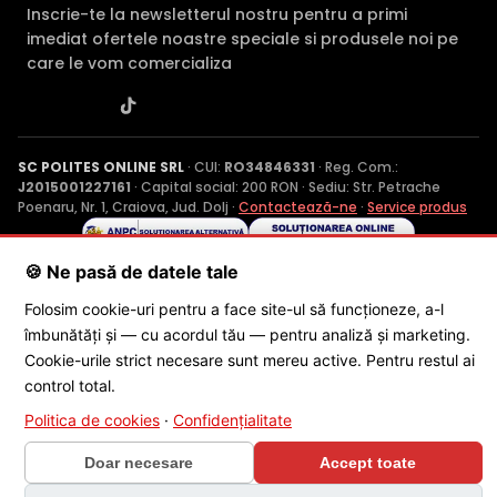
Inscrie-te la newsletterul nostru pentru a primi
imediat ofertele noastre speciale si produsele noi pe
care le vom comercializa
SC POLITES ONLINE SRL
· CUI:
RO34846331
· Reg. Com.:
J2015001227161
· Capital social: 200 RON · Sediu: Str. Petrache
Poenaru, Nr. 1, Craiova, Jud. Dolj ·
Contactează-ne
·
Service produs
🍪 Ne pasă de datele tale
© 2026 SC POLITES ONLINE SRL
Folosim cookie-uri pentru a face site-ul să funcționeze, a-l
îmbunătăți și — cu acordul tău — pentru analiză și marketing.
Cookie-urile strict necesare sunt mereu active. Pentru restul ai
control total.
Politica de cookies
·
Confidențialitate
×
Doar necesare
🎁 CONCURS SĂPTĂMÂNAL
Accept toate