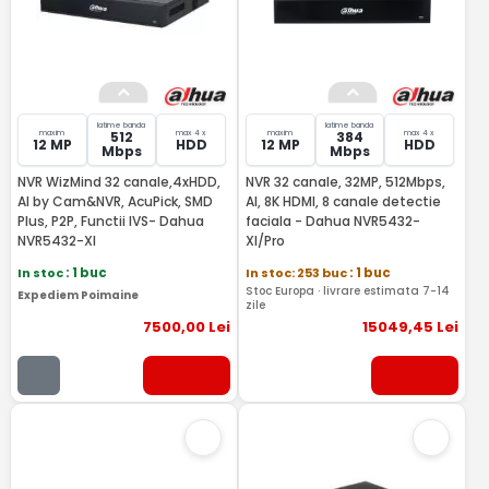
latime banda
latime banda
maxim
max 4 x
maxim
max 4 x
512
384
12 MP
HDD
12 MP
HDD
Mbps
Mbps
NVR WizMind 32 canale,4xHDD,
NVR 32 canale, 32MP, 512Mbps,
AI by Cam&NVR, AcuPick, SMD
AI, 8K HDMI, 8 canale detectie
Plus, P2P, Functii IVS- Dahua
faciala - Dahua NVR5432-
NVR5432-XI
XI/Pro
In stoc
: 1 buc
In stoc: 253 buc
: 1 buc
Stoc Europa · livrare estimata 7-14
Expediem Poimaine
zile
7500
,00
Lei
15049
,45
Lei