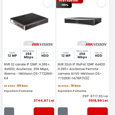
Pret special
-55%
latime banda
latime banda
maxim
max 4 x
maxim
max 4 x
256
256
12 MP
HDD
12 MP
HDD
Mbps
Mbps
NVR 32 canale IP 12MP, H.265+,
NVR 32ch IP 16xPoE 12MP 4xHDD
4xHDD, AcuSense, 256 Mbps,
H.265+ AcuSense Permite
Alarma - HikVision DS-7732NXI-
camere AI IVS-HikVision DS-
K4
7732NXI-I4/16P/S(E)
In stoc
: 69 buc
In stoc
: 19 buc
Expediem Poimaine
Expediem Poimaine
PRP:
8717
,99
Lei
3744
,67
Lei
3918
,99
Lei