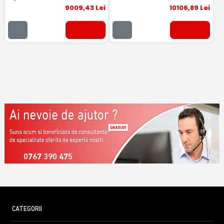
9009
,43
Lei
10106
,89
Lei
0767 390 475
CATEGORII