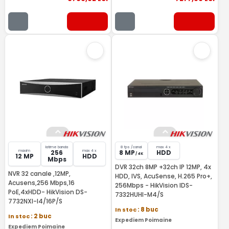
latime banda
8 fps /canal
max 4 x
maxim
max 4 x
256
8 MP
HDD
/ 4K
12 MP
HDD
Mbps
DVR 32ch 8MP +32ch IP 12MP, 4x
NVR 32 canale ,12MP,
HDD, IVS, AcuSense, H.265 Pro+,
Acusens,256 Mbps,16
256Mbps - HikVision IDS-
PoE,4xHDD- HikVision DS-
7332HUHI-M4/S
7732NXI-I4/16P/S
In stoc
: 8 buc
In stoc
: 2 buc
Expediem Poimaine
Expediem Poimaine