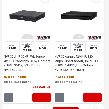
latime banda
latime banda
maxim
max 4 x
maxim
max 4 x
256
320
12 MP
HDD
12 MP
HDD
Mbps
Mbps
NVR 32ch IP 32MP, WizSense,
NVR 32 canale 12MP IP, 320
4xHDD, 256Mbps, AI by Camere
Mbps,Functii Smart, 16PoE, 4K
si NVR, SMD+, IVS - Dahua
H.265 ,4xHDD ,Pro- Dahua
NVR4432-EI
NVR5432-16P-4KS2E
In stoc
: 17 buc
In stoc
: 1 buc
Expediem Poimaine
Expediem Poimaine
2669
,28
Lei