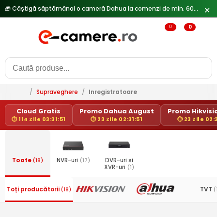
🎁 Câștigă săptămânal o cameră Dahua la comenzi de min. 600 lei —
✕
0
0
/
Supraveghere
/
Inregistratoare
Cloud Gratis
Promo Dahua August
Promo Hikvisio
⏱ 114 Zile 03:31:51
⏱ 23 Zile 02:31:51
⏱ 23 Zile 02:
Toate
(18)
NVR-uri
(17)
DVR-uri si
XVR-uri
(1)
Toți producătorii
TVT
(18)
(