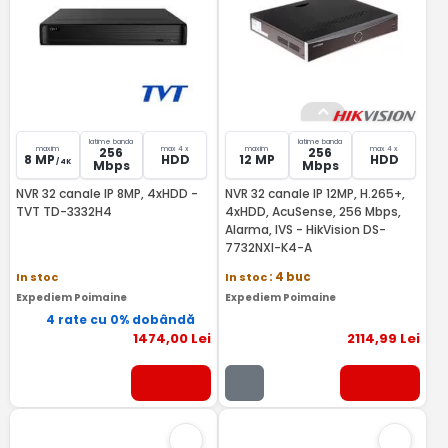
latime banda
latime banda
maxim
max 4 x
maxim
max 4 x
256
256
8 MP
HDD
12 MP
HDD
/ 4K
Mbps
Mbps
NVR 32 canale IP 8MP, 4xHDD -
NVR 32 canale IP 12MP, H.265+,
TVT TD-3332H4
4xHDD, AcuSense, 256 Mbps,
Alarma, IVS - HikVision DS-
7732NXI-K4-A
In stoc
In stoc
: 4 buc
Expediem Poimaine
Expediem Poimaine
4 rate cu 0% dobândă
1474
,00
Lei
2114
,99
Lei