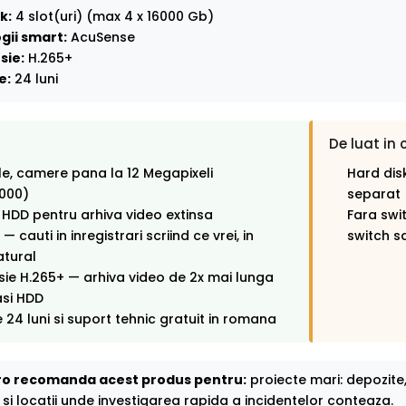
k:
4 slot(uri) (max 4 x 16000 Gb)
gii smart:
AcuSense
sie:
H.265+
e:
24 luni
De luat in 
e, camere pana la 12 Megapixeli
Hard disk
000)
separat
i HDD pentru arhiva video extinsa
Fara swi
 cauti in inregistrari scriind ce vrei, in
switch s
atural
e H.265+ — arhiva video de 2x mai lunga
asi HDD
 24 luni si suport tehnic gratuit in romana
o recomanda acest produs pentru:
proiecte mari: depozite,
si locatii unde investigarea rapida a incidentelor conteaza.