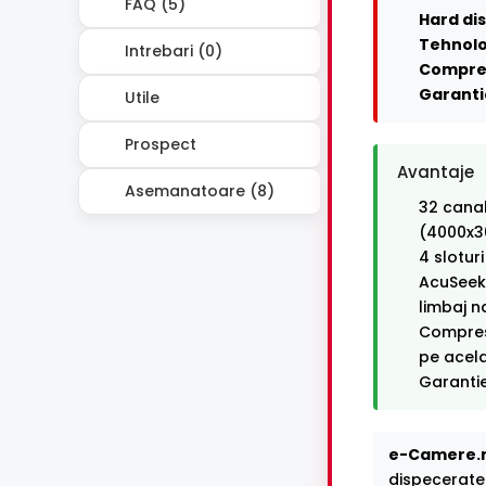
FAQ (5)
Hard dis
Tehnolo
Intrebari (0)
Compre
Garanti
Utile
Prospect
Avantaje
Asemanatoare (8)
32 canal
(4000x3
4 slotur
AcuSeek —
limbaj n
Compresi
pe acel
Garantie
e-Camere.r
dispecerate 