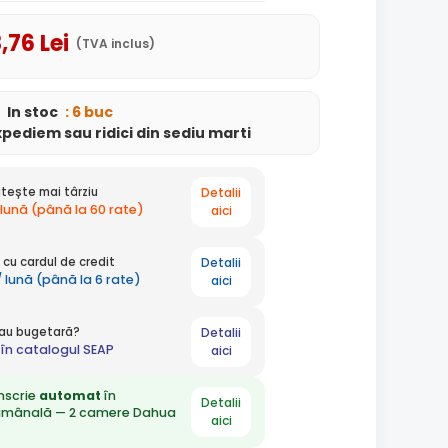
8
,76
Lei
(TVA inclus)
In stoc
: 6 buc
xpediem
sau ridici din sediu
marti
Detalii
tește mai târziu
 lună (până la 60 rate)
aici
Detalii
cu cardul de credit
 / lună (până la 6 rate)
aici
Detalii
 sau bugetară?
în catalogul SEAP
aici
nscrie
automat
în
Detalii
ămânală — 2 camere Dahua
aici