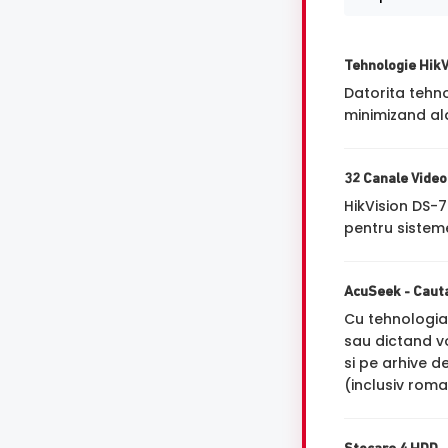
Tehnologie Hik
Datorita tehn
minimizand ala
32 Canale Video
HikVision DS-
pentru sisteme
AcuSeek - Cautar
Cu tehnologi
sau dictand 
si pe arhive d
(inclusiv rom