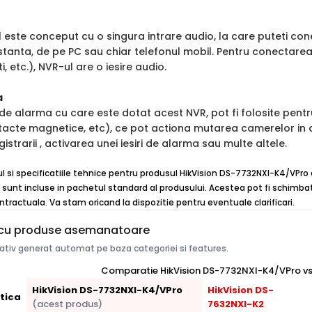
ul este conceput cu o singura intrare audio, la care puteti 
istanta, de pe PC sau chiar telefonul mobil. Pentru conectar
i, etc.), NVR-ul are o iesire audio.
a
i de alarma cu care este dotat acest NVR, pot fi folosite pen
tacte magnetice, etc), ce pot actiona mutarea camerelor in a
istrarii , activarea unei iesiri de alarma sau multe altele.
ul si specificatiile tehnice pentru produsul HikVision DS-7732NXI-K4/VPro 
 sunt incluse in pachetul standard al produsului. Acestea pot fi schimbate
ntractuala. Va stam oricand la dispozitie pentru eventuale clarificari.
cu produse asemanatoare
tiv generat automat pe baza categoriei si features.
Comparatie HikVision DS-7732NXI-K4/VPro vs 
HikVision DS-7732NXI-K4/VPro
HikVision DS-
tica
(acest produs)
7632NXI-K2