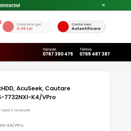
concursul
✕
Cosul este gol
Contul meu
0.00 Lei
Autentificare
Vanzari
Tehnic
0767 390 475
0765 487 387
4xHDD, AcuSeek, Cautare
 DS-7732NXI-K4/VPro
e lasă o recenzie
NXI-K4/VPro