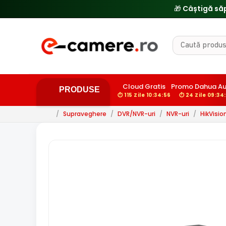
🎁 Câștigă să
Cloud Gratis
Promo Dahua Au
PRODUSE
⏱ 115 Zile 10:34:55
⏱ 24 Zile 09:34
/
Supraveghere
/
DVR/NVR-uri
/
NVR-uri
/
HikVisio