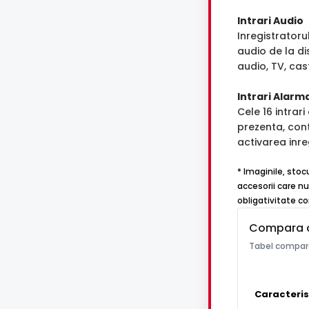
Intrari Audio
Inregistrator
audio de la d
audio, TV, cast
Intrari Alarm
Cele 16 intrar
prezenta, con
activarea inreg
* Imaginile, stoc
accesorii care nu
obligativitate co
Compara 
Tabel compara
Caracteris