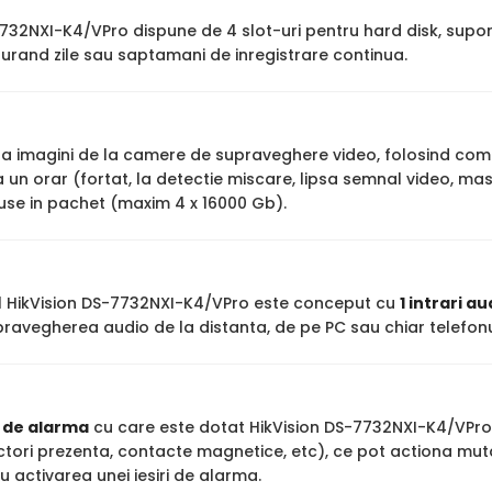
7732NXI-K4/VPro dispune de 4 slot-uri pentru hard disk, supo
urand zile sau saptamani de inregistrare continua.
stra imagini de la camere de supraveghere video, folosind co
un orar (fortat, la detectie miscare, lipsa semnal video, mas
luse in pachet (maxim 4 x 16000 Gb).
ul HikVision DS-7732NXI-K4/VPro este conceput cu
1 intrari au
ravegherea audio de la distanta, de pe PC sau chiar telefonu
i de alarma
cu care este dotat HikVision DS-7732NXI-K4/VPro, 
ctori prezenta, contacte magnetice, etc), ce pot actiona mut
au activarea unei iesiri de alarma.