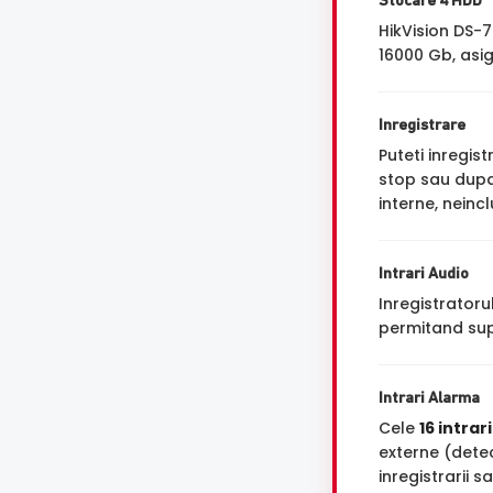
Stocare 4 HDD
HikVision DS-
16000 Gb, asig
Inregistrare
Puteti inregi
stop sau dupa 
interne, neinc
Intrari Audio
Inregistrator
permitand sup
Intrari Alarma
Cele
16 intrar
externe (dete
inregistrarii s