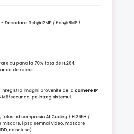
e: - Decodare: 3ch@12MP / 6ch@8MP /
care cu pana la 70% fata de H.264,
banda de retea.
 inregistra imagini provenite de la
camere IP
56 MB/secunda, pe intreg sistemul.
, folosind compresia AI Coding / H.265+ /
ie miscare, lipsa semnal video, mascare
HDD, neincluse)