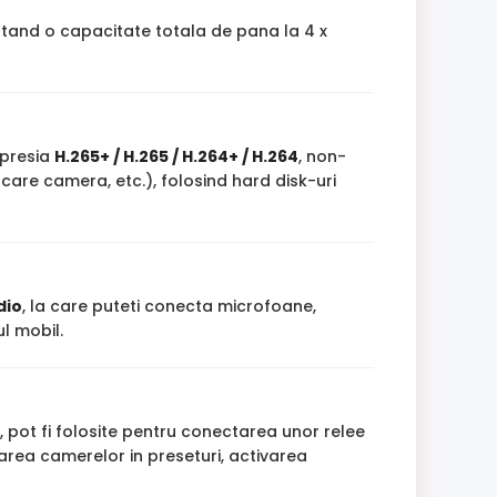
rtand o capacitate totala de pana la 4 x
mpresia
H.265+ / H.265 / H.264+ / H.264
, non-
care camera, etc.), folosind hard disk-uri
dio
, la care puteti conecta microfoane,
l mobil.
pot fi folosite pentru conectarea unor relee
area camerelor in preseturi, activarea