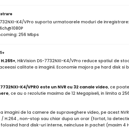
istrare
7732NXI-K4/VPro suporta urmatoarele moduri de inregistrar
24ch@1080P
ncoming: 256 Mbps
65+
a
H.265+
, HikVision DS-7732NXI-K4/VPro reduce spatiul de sto
ceeasi calitate a imaginii. Economie majora pe hard disk si 
-7732NXI-K4/VPRO este un NVR cu 32 canale video
, ce poate
here
, ce au o rezolutie maxima de 12 Megapixeli, in limita a 2
tra imagini de la camere de supraveghere video, pe acest NVR
 / H.264 , non-stop sau chiar dupa un orar (fortat, la detect
 folosind hard disk-uri interne, neincluse in pachet (maxim 4 