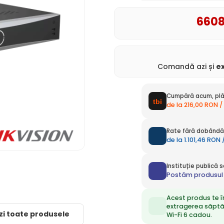
660
Comandă azi și
e
Cumpără acum, plă
de la 216,00 RON /
Rate fără dobândă 
de la 1.101,46 RON
Instituție publică
Postăm produsul 
Acest produs te î
extragerea săpt
zi toate produsele
Wi-Fi 6 cadou.