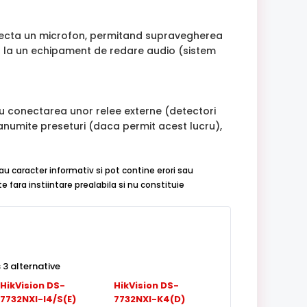
conecta un microfon, permitand supravegherea
ea la un echipament de redare audio (sistem
tru conectarea unor relee externe (detectori
numite preseturi (daca permit acest lucru),
au caracter informativ si pot contine erori sau
 fara instiintare prealabila si nu constituie
3 alternative
HikVision DS-
HikVision DS-
7732NXI-I4/S(E)
7732NXI-K4(D)