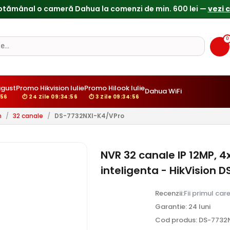
ptămânal o cameră Dahua la comenzi de min. 600 lei —
vezi 
0
gust
Promo Hikvision Iulie
Promo Hilook Iulie
Dahua WiFi
:55
⏱ 24 Zile 09:34:55
⏱ 3 Zile 09:34:55
n
/
32 canale
/
DS-7732NXI-K4/VPro
NVR 32 canale IP 12MP, 
inteligenta - HikVision
Recenzii:
Fii primul car
Garantie: 24 luni
Cod produs: DS-7732