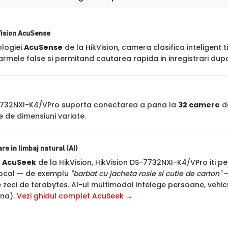
Vision AcuSense
ologiei
AcuSense
de la HikVision, camera clasifica inteligent t
rmele false si permitand cautarea rapida in inregistrari dupa
7732NXI-K4/VPro suporta conectarea a pana la
32 camere
de
 de dimensiuni variate.
e in limbaj natural (AI)
a
AcuSeek
de la HikVision, HikVision DS-7732NXI-K4/VPro iti perm
vocal — de exemplu
"barbat cu jacheta rosie si cutie de carton"
—
e zeci de terabytes. AI-ul multimodal intelege persoane, vehicu
ana).
Vezi ghidul complet AcuSeek →