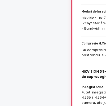
Moduri de Inreg
HikVision DS-
12ch@4MP / 
- Bandwidth i
Compresie H.2
Cu compresi
pastrandu-si a
HIKVISION DS
de supraveg
Inregistrare
Puteti inregis
H.265 / H.264+
camera, etc.),