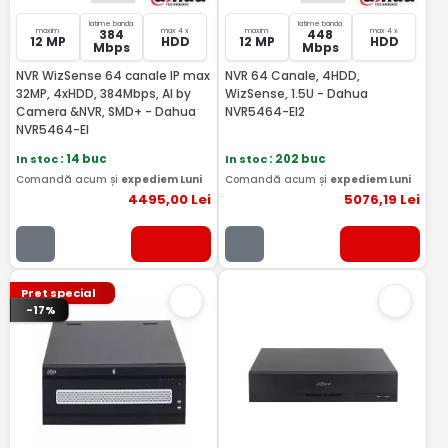
latime banda
latime banda
maxim
max 4 x
maxim
max 4 x
384
448
12 MP
HDD
12 MP
HDD
Mbps
Mbps
NVR WizSense 64 canale IP max
NVR 64 Canale, 4HDD,
32MP, 4xHDD, 384Mbps, AI by
WizSense, 1.5U - Dahua
Camera &NVR, SMD+ - Dahua
NVR5464-EI2
NVR5464-EI
In stoc
: 14 buc
In stoc
: 202 buc
Comandă acum și
expediem Luni
Comandă acum și
expediem Luni
4495
,00
Lei
5076
,19
Lei
Pret special
-17%