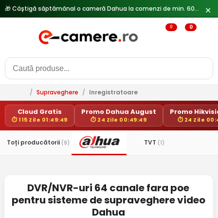
🎁 Câștigă săptămânal o cameră Dahua la comenzi de min. 600 lei —
✕
0
0
/
Supraveghere
/
Inregistratoare
Cloud Gratis
Promo Dahua August
Promo Hikvisio
⏱ 115 Zile 01:49:48
⏱ 24 Zile 00:49:48
⏱ 24 Zile 00
Toți producătorii
TVT
(9)
(1)
DVR/NVR-uri 64 canale fara poe
pentru sisteme de supraveghere video
Dahua