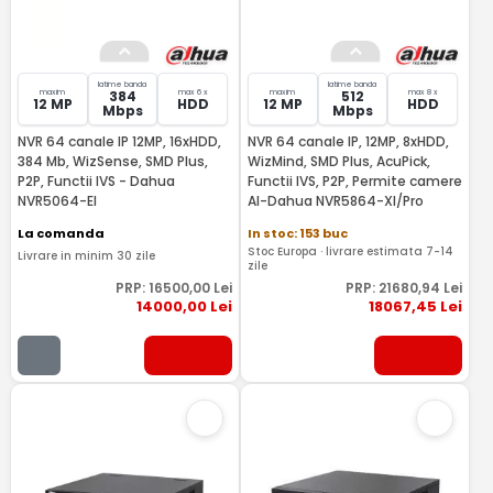
latime banda
latime banda
maxim
max 6 x
maxim
max 8 x
384
512
12 MP
HDD
12 MP
HDD
Mbps
Mbps
NVR 64 canale IP 12MP, 16xHDD,
NVR 64 canale IP, 12MP, 8xHDD,
384 Mb, WizSense, SMD Plus,
WizMind, SMD Plus, AcuPick,
P2P, Functii IVS - Dahua
Functii IVS, P2P, Permite camere
NVR5064-EI
AI-Dahua NVR5864-XI/Pro
La comanda
In stoc: 153 buc
Stoc Europa · livrare estimata 7-14
Livrare in minim 30 zile
zile
PRP:
16500
,00
Lei
PRP:
21680
,94
Lei
14000
,00
Lei
18067
,45
Lei