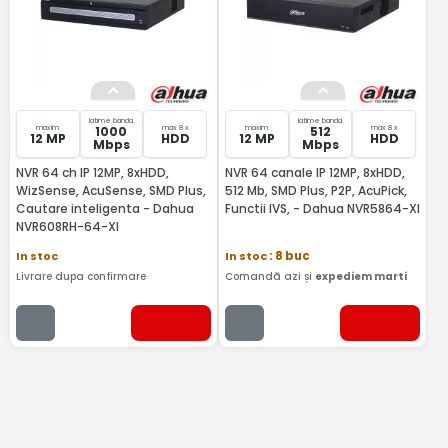
latime banda
latime banda
maxim
max 8 x
maxim
max 8 x
1000
512
12 MP
HDD
12 MP
HDD
Mbps
Mbps
NVR 64 ch IP 12MP, 8xHDD,
NVR 64 canale IP 12MP, 8xHDD,
WizSense, AcuSense, SMD Plus,
512 Mb, SMD Plus, P2P, AcuPick,
Cautare inteligenta - Dahua
Functii IVS, - Dahua NVR5864-XI
NVR608RH-64-XI
In stoc
In stoc
: 8 buc
Livrare dupa confirmare
Comandă azi și
expediem marti