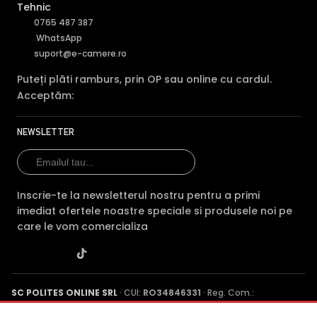
Tehnic
0765 487 387
WhatsApp
suport@e-camere.ro
Puteți plăti ramburs, prin OP sau online cu cardul.
Acceptăm:
NEWSLETTER
Inscrie-te la newsletterul nostru pentru a primi
imediat ofertele noastre speciale si produsele noi pe
care le vom comercializa
SC POLITES ONLINE SRL
· CUI:
RO34846331
· Reg. Com.:
J2015001227161
· Capital social: 200 RON · Sediu: Str. Petrache