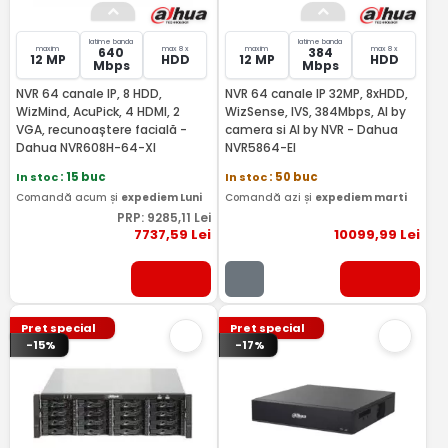
latime banda
latime banda
maxim
max 8 x
maxim
max 8 x
640
384
12 MP
HDD
12 MP
HDD
Mbps
Mbps
NVR 64 canale IP, 8 HDD,
NVR 64 canale IP 32MP, 8xHDD,
WizMind, AcuPick, 4 HDMI, 2
WizSense, IVS, 384Mbps, AI by
VGA, recunoaștere facială -
camera si AI by NVR - Dahua
Dahua NVR608H-64-XI
NVR5864-EI
In stoc
: 15 buc
In stoc
: 50 buc
Comandă acum și
expediem Luni
Comandă azi și
expediem marti
PRP:
9285
,11
Lei
7737
,59
Lei
10099
,99
Lei
Pret special
Pret special
-15%
-17%