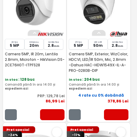
20 fps
Infrarosu
lentila fixa
25 fps
LED si IR
lentila fixa
5 MP
20m
2.8
5 MP
50m
2.8
mm
mm
Camera 5MP, IR 20m, Lentila
Camera 5MP, Exterior, WizColor,
2.8mm, Microfon - HikVision DS-
HDCVI, LED/IR 50m, Mic, 2.8mm
2CE76H0T-ITPFS28
-Dahua HAC-HDW1549X-IL-A-
PRO-0280B-DIP
In stoc
: 128 buc
In stoc
: 204 buc
Comandă până în ora 14:00 și
Comandă până în ora 14:00 și
expediem azi
expediem azi
4 rate cu 0% dobândă
PRP:
129
,78
Lei
86
,99
Lei
378
,86
Lei
Pret special
Pret special
-24%
-11%