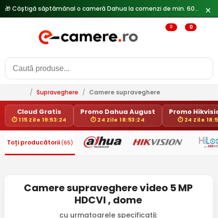
🎁 Câștigă săptămânal o cameră Dahua la comenzi de min. 600 lei —
✕
0
0
/
Supraveghere
/
Camere supraveghere
Cloud Gratis
Promo Dahua August
Promo Hikvisio
⏱ 115 Zile 19:53:24
⏱ 24 Zile 18:53:24
⏱ 24 Zile 18:
Toți producătorii
(65)
Camere supraveghere video 5 MP
HDCVI , dome
cu urmatoarele specificatii: