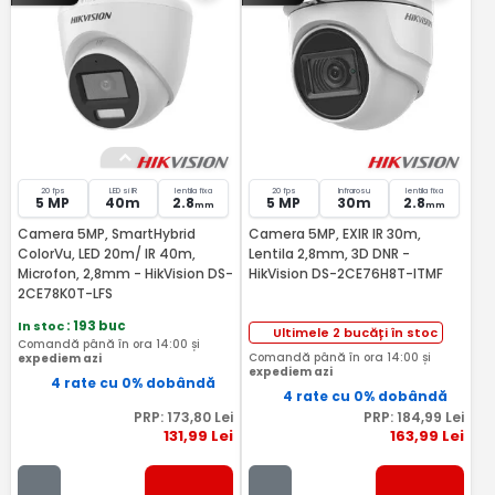
20 fps
LED si IR
lentila fixa
20 fps
Infrarosu
lentila fixa
5 MP
40m
2.8
5 MP
30m
2.8
mm
mm
Camera 5MP, SmartHybrid
Camera 5MP, EXIR IR 30m,
ColorVu, LED 20m/ IR 40m,
Lentila 2,8mm, 3D DNR -
Microfon, 2,8mm - HikVision DS-
HikVision DS-2CE76H8T-ITMF
2CE78K0T-LFS
In stoc
: 193 buc
Ultimele 2 bucăți în stoc
Comandă până în ora 14:00 și
Comandă până în ora 14:00 și
expediem azi
expediem azi
4 rate cu 0% dobândă
4 rate cu 0% dobândă
PRP:
173
,80
Lei
PRP:
184
,99
Lei
131
,99
Lei
163
,99
Lei