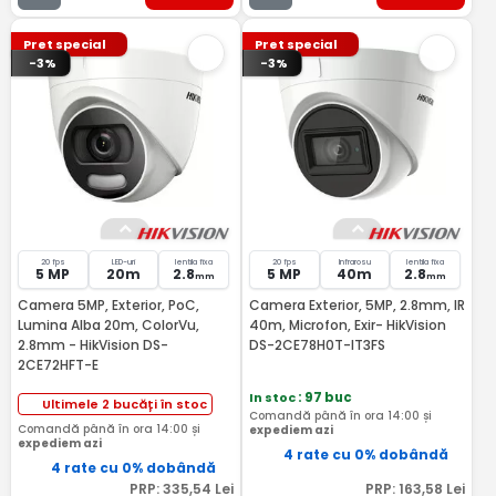
Pret special
Pret special
-3%
-3%
20 fps
LED-uri
lentila fixa
20 fps
Infrarosu
lentila fixa
5 MP
20m
2.8
5 MP
40m
2.8
mm
mm
Camera 5MP, Exterior, PoC,
Camera Exterior, 5MP, 2.8mm, IR
Lumina Alba 20m, ColorVu,
40m, Microfon, Exir- HikVision
2.8mm - HikVision DS-
DS-2CE78H0T-IT3FS
2CE72HFT-E
In stoc
: 97 buc
Ultimele 2 bucăți în stoc
Comandă până în ora 14:00 și
Comandă până în ora 14:00 și
expediem azi
expediem azi
4 rate cu 0% dobândă
4 rate cu 0% dobândă
PRP:
335
,54
Lei
PRP:
163
,58
Lei