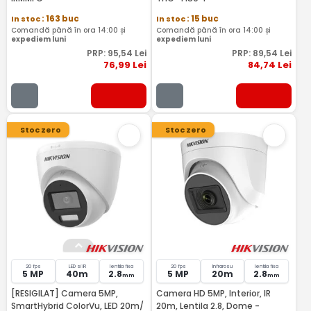
In stoc
: 163 buc
In stoc
: 15 buc
Comandă până în ora 14:00 și
Comandă până în ora 14:00 și
expediem luni
expediem luni
PRP:
95
,54
Lei
PRP:
89
,54
Lei
76
,99
Lei
84
,74
Lei
Stoc zero
Stoc zero
20 fps
LED si IR
lentila fixa
20 fps
Infrarosu
lentila fixa
5 MP
40m
2.8
5 MP
20m
2.8
mm
mm
[RESIGILAT] Camera 5MP,
Camera HD 5MP, Interior, IR
SmartHybrid ColorVu, LED 20m/
20m, Lentila 2.8, Dome -