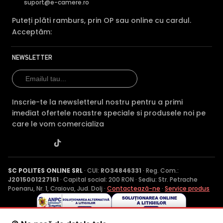
suport@e-camere.ro
Puteți plăti ramburs, prin OP sau online cu cardul.
Acceptăm:
NEWSLETTER
Inscrie-te la newsletterul nostru pentru a primi
imediat ofertele noastre speciale si produsele noi pe
care le vom comercializa
SC POLITES ONLINE SRL
· CUI:
RO34846331
· Reg. Com.:
J2015001227161
· Capital social: 200 RON · Sediu: Str. Petrache
Poenaru, Nr. 1, Craiova, Jud. Dolj ·
Contactează-ne
·
Service produs
© 2026 SC POLITES ONLINE SRL