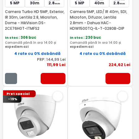
5 MP
30m
2.8
5 MP
40m
2.8
mm
mm
Camera Turbo HD 5MP, Exterior,
Camera 5MP, LED/ IR 40m, SDI,
IR 30m, Lentila 2.8, Microfon,
Microfon, Difuzor, Lentila
Dome - HikVision DS-
2.8mm - Dahua HAC-
2CE76H0T-ITMFS2
HDW1500TQ-IL-T-0280B-DIP
In stoc
: 306 buc
In stoc
: 230 buc
Comandă până în ora 14:00 și
Comandă până în ora 14:00 și
expediem azi
expediem azi
4 rate cu 0% dobândă
4 rate cu 0% dobândă
PRP:
144
,99
Lei
111
,99
Lei
224
,62
Lei
Pret special
-19%