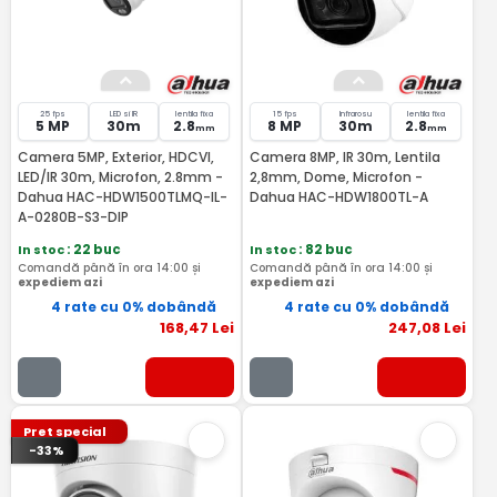
25 fps
LED si IR
lentila fixa
15 fps
Infrarosu
lentila fixa
5 MP
30m
2.8
8 MP
30m
2.8
mm
mm
Camera 5MP, Exterior, HDCVI,
Camera 8MP, IR 30m, Lentila
LED/IR 30m, Microfon, 2.8mm -
2,8mm, Dome, Microfon -
Dahua HAC-HDW1500TLMQ-IL-
Dahua HAC-HDW1800TL-A
A-0280B-S3-DIP
In stoc
: 22 buc
In stoc
: 82 buc
Comandă până în ora 14:00 și
Comandă până în ora 14:00 și
expediem azi
expediem azi
4 rate cu 0% dobândă
4 rate cu 0% dobândă
168
,47
Lei
247
,08
Lei
Pret special
-33%