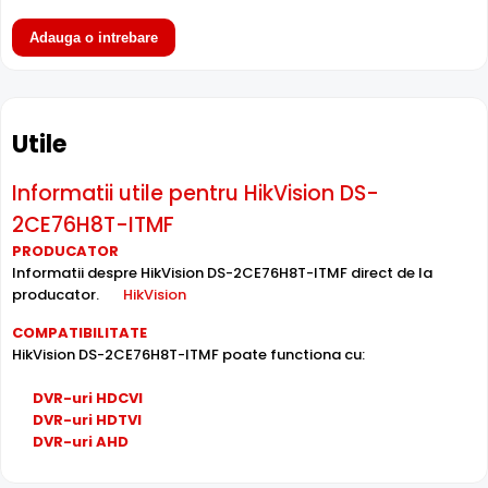
Adauga o intrebare
Utile
Lentila Fixa
Informatii utile pentru HikVision DS-
Camera HikVision DS-2CE76H8T-ITMF are o
lentila fixa
ce
2CE76H8T-ITMF
ofera un unghi fix de vizualizare, ce nu poate fi reglat in
PRODUCATOR
momentul instalarii, fiind pretabila in supravegherea
Informatii despre HikVision DS-2CE76H8T-ITMF direct de la
generala a zonelor. Distanta focala este de 2.8 mm.
producator.
HikVision
COMPATIBILITATE
Protectie Exterior
HikVision DS-2CE76H8T-ITMF poate functiona cu:
HikVision DS-2CE76H8T-ITMF este proiectata pentru
montaj exterior, cu carcasa din
Metal
rezistenta la
DVR-uri HDCVI
intemperii si interval de operare intre -40°C si 60°C.
DVR-uri HDTVI
DVR-uri AHD
Protectie Antivandal