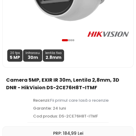
20 fps
Infrarosu
lentila fixa
5 MP
30m
2.8
mm
Camera 5MP, EXIR IR 30m, Lentila 2,8mm, 3D
DNR - HikVision DS-2CE76H8T-ITMF
Recenzii:
Fii primul care lasă o recenzie
Garantie: 24 luni
Cod produs: DS-2CE76H8T-ITMF
PRP:
184
,99
Lei