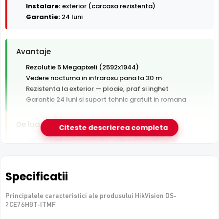
Instalare:
exterior (carcasa rezistenta)
Garantie:
24 luni
Avantaje
Rezolutie 5 Megapixeli (2592x1944)
Vedere nocturna in infrarosu pana la 30 m
Rezistenta la exterior — ploaie, praf si inghet
Garantie 24 luni si suport tehnic gratuit in romana
De luat in calcul
Citeste descrierea completa
Tehnologie analogica HD — necesita DVR, nu se
conecteaza direct la retea
Specificatii
e-Camere.ro recomanda acest produs pentru:
curtea si exteriorul casei.
Principalele caracteristici ale produsului HikVision DS-
2CE76H8T-ITMF