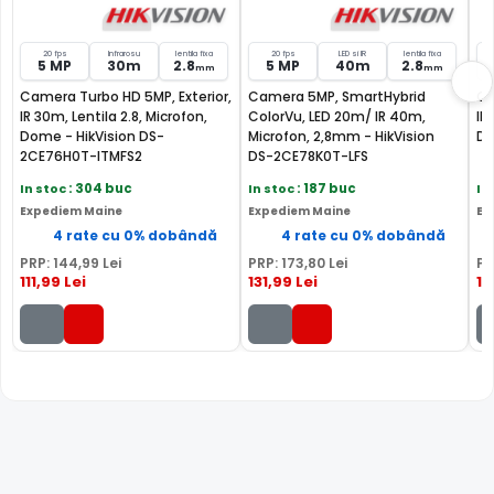
20 fps
Infrarosu
lentila fixa
20 fps
LED si IR
lentila fixa
5 MP
30m
2.8
5 MP
40m
2.8
mm
mm
Camera Turbo HD 5MP, Exterior,
Camera 5MP, SmartHybrid
Ca
IR 30m, Lentila 2.8, Microfon,
ColorVu, LED 20m/ IR 40m,
IR
Dome - HikVision DS-
Microfon, 2,8mm - HikVision
DS
Alte functii
2CE76H0T-ITMFS2
DS-2CE78K0T-LFS
- Grad de protectie la intemperii: IP67
In stoc
: 304 buc
In stoc
: 187 buc
In
Expediem Maine
Expediem Maine
Ex
* Imaginile, stocul si specificatiile tehnice pentru produsul HikVision DS-
4 rate cu 0% dobândă
4 rate cu 0% dobândă
2CE76H8T-ITMF au caracter informativ si pot contine erori sau accesorii
PRP:
144
,99
Lei
PRP:
173
,80
Lei
PR
care nu sunt incluse in pachetul standard al produsului. Acestea pot fi
111
,99
Lei
131
,99
Lei
15
schimbate fara instiintare prealabila si nu constituie obligativitate
contractuala. Va stam oricand la dispozitie pentru eventuale clarificari.
Compara cu produse asemanatoare
Tabel comparativ generat automat pe baza categoriei si
features.
Comparatie HikVision DS-2CE76H8T-ITMF vs 3 a
Hi
HikVision DS-
HikVision DS-
DS