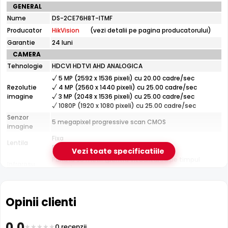
Specificatii
GENERAL
tehnice
Nume
DS-2CE76H8T-ITMF
HikVision
Producator
HikVision
(vezi detalii pe pagina producatorului)
DS-
2CE76H8T-
Garantie
24 luni
ITMF
CAMERA
Tehnologie
HDCVI HDTVI AHD ANALOGICA
Infrarosu 30m
√ 5 MP (2592 x 1536 pixeli) cu 20.00 cadre/sec
HikVision DS-2CE76H8T-ITMF dispune de iluminare
Rezolutie
√ 4 MP (2560 x 1440 pixeli) cu 25.00 cadre/sec
infrarosu cu raza de actiune de pana la
30 metri
, oferind
imagine
√ 3 MP (2048 x 1536 pixeli) cu 25.00 cadre/sec
vizibilitate clara pe intuneric total. LED-urile IR sunt
√ 1080P (1920 x 1080 pixeli) cu 25.00 cadre/sec
invizibile ochiului uman si nu deranjeaza.
Senzor
5 megapixel progressive scan CMOS
imagine
Fixa
Lentila
Distanta focala: 2.8 mm(98.0°)
Vezi toate specificatiile
Pana la 30 metri (pentru vizualizarea pe timpul
Infrarosu
noptii)
CARCASA
Format
Dome
Opinii clienti
Protectie
Exterior
Material
Metal
0.0
Carcasa
0 recenzii