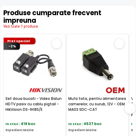
Produse cumparate frecvent
impreuna
Vezi toate 7 produse
Pret special
-2%
TRUE WDR (Wide Dinamic Range)
Spre deosebire de functia BLC (compensarea luminii din
spate), ambele functii fiind utile atunci cand in zona
Set doua bucati - Video Balun
Mufa tata, pentru alimentarea
Vi
exista contrast puternic de iluminare, functia TRUE WDR
HDTV pasiv cu cablu pigtail -
camerelor, cu surub, 12V - OEM
TV
oferita de senzorul de imagine al camerei HIKVISION DS-
HikVision DS-1H18S/E
MA03 SDC-CAT
pr
PF
2CE76H8T-ITMF, compenseaza atat imaginea din prim
plan, cat si imaginea de fundal.
In stoc
: 419 buc
In stoc
: 4537 buc
In
Expediem Maine
Expediem Maine
Ex
In plus, fata de functia D-WDR (Digital Wide Dinamic