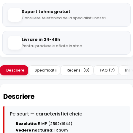
Suport tehnic gratuit
Consiliere telefonica de la specialistii nostri
Livrare in 24-48h
Pentru produsele aflate in stoc
Descriere
Specificatii
Recenzii (0)
FAQ (7)
Intr
Descriere
Pe scurt — caracteristici cheie
Rezolutie:
5 MP (2592x1944)
Vedere nocturna:
IR 30m