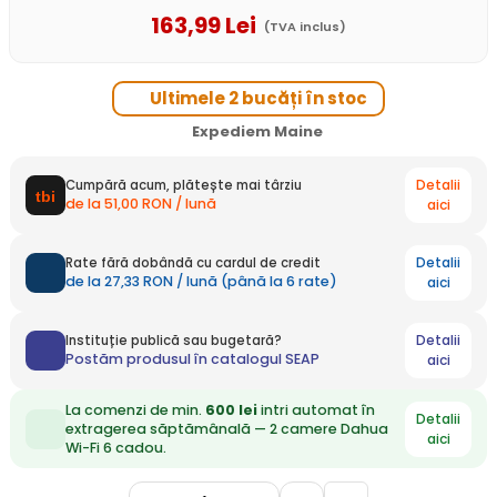
163
,99
Lei
(TVA inclus)
Ultimele 2 bucăți în stoc
Expediem Maine
Detalii
Cumpără acum, plătește mai târziu
de la 51,00 RON / lună
aici
Detalii
Rate fără dobândă cu cardul de credit
de la 27,33 RON / lună (până la 6 rate)
aici
Detalii
Instituție publică sau bugetară?
Postăm produsul în catalogul SEAP
aici
La comenzi de min.
600 lei
intri automat în
Detalii
extragerea săptămânală — 2 camere Dahua
aici
Wi-Fi 6 cadou.