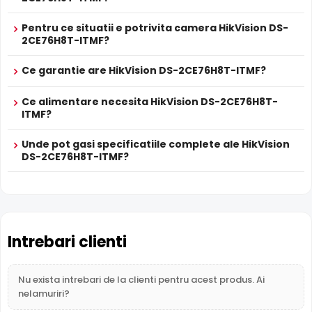
Infrarosu Inteligent (Smart IR)
HikVision DS-2CE76H8T-ITMF este dotata cu functia
Pentru ce situatii e potrivita camera HikVision DS-
Infrarosu Inteligent
(Smart IR), ce regleaza automat
2CE76H8T-ITMF?
intensitatea iluminatorului in infrarosu in functie de
distanta obiectului, eliminand riscul de suprasaturare a
Ce garantie are HikVision DS-2CE76H8T-ITMF?
imaginii la distante mici.
Ce alimentare necesita HikVision DS-2CE76H8T-
ITMF?
True WDR
Functia
TRUE WDR
oferita de senzorul de imagine al
Unde pot gasi specificatiile complete ale HikVision
camerei HikVision DS-2CE76H8T-ITMF, compenseaza atat
DS-2CE76H8T-ITMF?
imaginea din prim plan, cat si imaginea de fundal, in zone
cu contrast puternic de iluminare, oferind detalii clare pe
intreaga scena.
Intrebari clienti
Nu exista intrebari de la clienti pentru acest produs. Ai
nelamuriri?