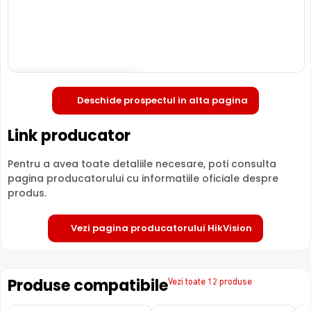
Deschide in fullscreen
Deschide prospectul in alta pagina
LENTILA FIXA
Camera HIKVISION DS-2CE76H8T-ITMF
are o lentila ce
Link producator
ofera un unghi fix de vizualizare, ce nu poate fi reglat in
momentul instalarii acesteia, fiind pretabila in
Pentru a avea toate detaliile necesare, poti consulta
supravegherea generala a zonelor. Distanta focala este
pagina producatorului cu informatiile oficiale despre
de 2.8 mm, oferind un unghi orizontal de 98.0°.
produs.
Vezi pagina producatorului HikVision
Produse compatibile
Vezi toate 12 produse