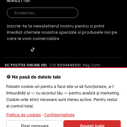
2CE78H0T-IT3FS →
NEWSLETTER
Inscrie-te la newsletterul nostru pentru a primi
imediat ofertele noastre speciale si produsele noi pe
care le vom comercializa
SC POLITES ONLINE SRL
· CUI:
RO34846331
· Reg. Com.:
J2015001227161
· Capital social: 200 RON · Sediu: Str. Petrache
Poenaru, Nr. 1, Craiova, Jud. Dolj ·
Contactează-ne
·
Service produs
🍪 Ne pasă de datele tale
Folosim cookie-uri pentru a face site-ul să funcționeze, a-l
îmbunătăți și — cu acordul tău — pentru analiză și marketing.
© 2026 SC POLITES ONLINE SRL
Cookie-urile strict necesare sunt mereu active. Pentru restul
ai control total.
Politica de cookies
·
Confidențialitate
Doar necesare
Accept toate