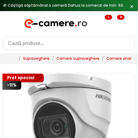
✕
🔥
Reduceri de pana la 25% doar in luna iulie → Vezi ofertele
0
0
/
Supraveghere
/
Camere supraveghere
/
Camere analogi
Pret special
-11%