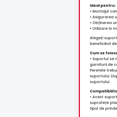
Ideal pentru:
• Montajul ca
• Asigurarea u
• Obținerea unu
• Utilizare în 
Alegeți suport
beneficiind de
Cum se folos
• Suportul se
garniturii de 
Peretele trebu
suportului. D
suportului.
Compatibilita
• Acest supor
suprafețe plan
tipul de prind