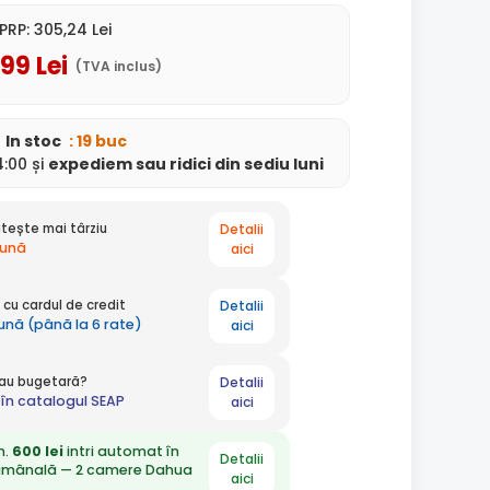
PRP:
305
,24
Lei
,99
Lei
(TVA inclus)
In stoc
: 19 buc
:00 și
expediem
sau ridici din sediu
luni
Detalii
tește mai târziu
lună
aici
Detalii
cu cardul de credit
lună (până la 6 rate)
aici
Detalii
 sau bugetară?
în catalogul SEAP
aici
n.
600 lei
intri automat în
Detalii
ămânală — 2 camere Dahua
aici