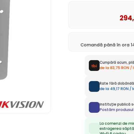
294
Comandă până în ora 14
Cumpără acum, plă
de la 83,75 RON / 
Rate fără dobândă 
de la 49,17 RON / 
Instituție publică
Postăm produsul 
La comenzi de mi
extragerea săpt
Wi-Fi 6 cadou.