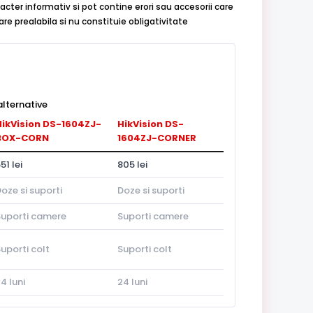
acter informativ si pot contine erori sau accesorii care
re prealabila si nu constituie obligativitate
lternative
HikVision DS-1604ZJ-
HikVision DS-
BOX-CORN
1604ZJ-CORNER
51 lei
805 lei
oze si suporti
Doze si suporti
Suporti camere
Suporti camere
uporti colt
Suporti colt
4 luni
24 luni