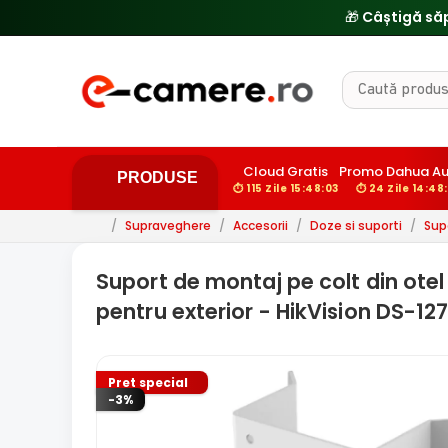
Cloud Gratis
Promo Dahua A
PRODUSE
⏱ 115 Zile 15:48:02
⏱ 24 Zile 14:48
/
Supraveghere
/
Accesorii
/
Doze si suporti
/
Sup
Suport de montaj pe colt din otel
pentru exterior - HikVision DS-1
Pret special
-3%