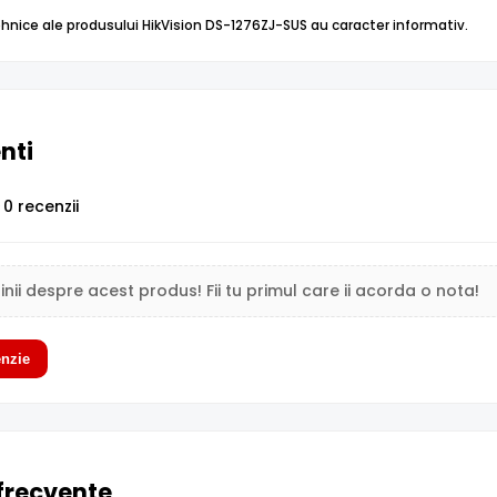
tehnice ale produsului HikVision DS-1276ZJ-SUS au caracter informativ.
enti
0 recenzii
inii despre acest produs! Fii tu primul care ii acorda o nota!
nzie
 frecvente