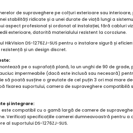
merelor de supraveghere pe colțuri exterioare sau interioare
nei stabilități ridicate și a unei durate de viață lungi a siste
i aspect profesional și ordonat al instalației, fără cabluri vizi
medii exterioare, datorită materialului rezistent la coroziune.
ul HikVision DS-1276ZJ-SUS pentru o instalare sigură și efici
 rezistență și un design discret.
este:
 montează pe o suprafață plană, la un unghi de 90 de grade, 
cauciuc impermeabile (dacă este inclusă sau necesară) pentru
ie să poată susține o greutate de cel puțin 3 ori mai mare d
upă fixarea suportului, camera de supraveghere compatibilă 
te și integrare:
t este compatibil cu o gamă largă de camere de supraveghere
e. Verificați specificațiile camerei dumneavoastră pentru a a
ere al suportului DS-1276ZJ-SUS.