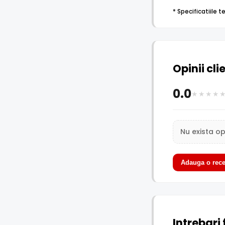
* Specificatiile 
Opinii cli
0.0
Nu exista op
Adauga o rece
Intrebari