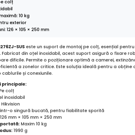
e colț
xidabil
maximă: 10 kg
ntru exterior
ni: 126 × 105 × 250 mm
-1276ZJ-SUS
este un suport de montaj pe colț, esențial pentru
Fabricat din oțel inoxidabil, acest suport asigură o fixare robu
ioare dificile. Permite o poziționare optimă a camerei, extinzân
ficientă a zonelor critice. Este soluția ideală pentru a obține
 cablurile și conexiunile.
 principale:
Pe colț
l inoxidabil
 Hikvision
intr-o singură bucată, pentru fiabilitate sporită
126 mm × 105 mm × 250 mm
portată:
Maxim 10 kg
odus:
1990 g