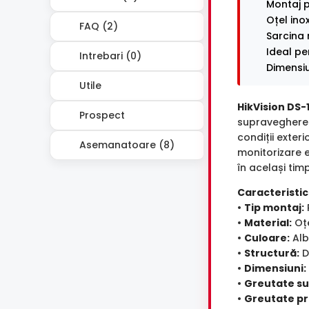
Montaj p
Oțel ino
FAQ (2)
Sarcina 
Ideal pe
Intrebari (0)
Dimensiu
Utile
HikVision DS
Prospect
supraveghere. 
condiții exter
Asemanatoare (8)
monitorizare e
în același timp
Caracteristici
•
Tip montaj:
•
Material:
Oțe
•
Culoare:
Alb
•
Structură:
D
•
Dimensiuni:
•
Greutate su
•
Greutate pr