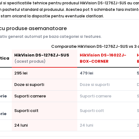
ul si specificatiile tehnice pentru produsul HikVision DS-1276ZJ-SUS au car
n pachetul standard al produsului. Acestea pot fi schimbate fara instiinta
stam oricand la dispozitie pentru eventuale clarificari.
cu produse asemanatoare
tiv generat automat pe baza categoriei si features.
Comparatie HikVision DS-1276ZJ-SUS vs 3 a
HikVision DS-1276ZJ-SUS
HikVision DS-1602ZJ-
tica
(acest produs)
BOX-CORNER
295 lei
479 lei
5
Doze si suporti
Doze si suporti
D
rie
Suporti camere
Suporti camere
Suporti colt
Suporti colt
S
rie
24 luni
24 luni
2