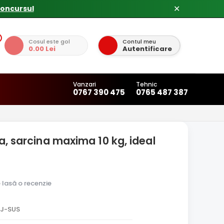
✕
Cosul este gol
Contul meu
0.00 Lei
Autentificare
Vanzari
Tehnic
0767 390 475
0765 487 387
a, sarcina maxima 10 kg, ideal
e lasă o recenzie
ZJ-SUS