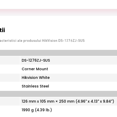
ii
acteristici ale produsului HikVision DS-1276ZJ-SUS
DS-1276ZJ-SUS
Corner Mount
Hikvision White
Stainless Steel
126 mm x 105 mm × 250 mm (4.96" x 4.13" x 9.84")
1990 g (4.39 lb.)