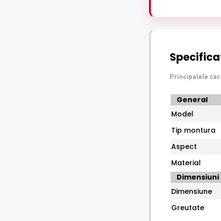
Specificat
Principalele car
Specificatii
General
tehnice
Model
HikVision
DS-
Tip montura
1276ZJ-
Aspect
SUS
Material
Dimensiuni
Dimensiune
Greutate