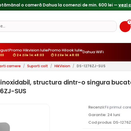
0
ugust
Promo Hikvision Iulie
Promo Hilook Iulie
Dahua WiFi
:02
⏱ 24 Zile 14:48:02
⏱ 3 Zile 14:48:02
orti camere
/
Suporti colt
/
HikVision
/
DS-1276ZJ-SUS
 inoxidabil, structura dintr-o singura bucat
276ZJ-SUS
Recenzii:
Fii primul car
Garantie: 24 luni
Cod produs: DS-1276