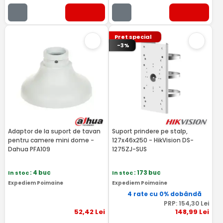
Pret special
-3%
Adaptor de la suport de tavan
Suport prindere pe stalp,
pentru camere mini dome -
127x46x250 - HikVision DS-
Dahua PFA109
1275ZJ-SUS
In stoc
: 4 buc
In stoc
: 173 buc
Expediem Poimaine
Expediem Poimaine
4 rate cu 0% dobândă
PRP:
154
,30
Lei
52
,42
Lei
148
,99
Lei