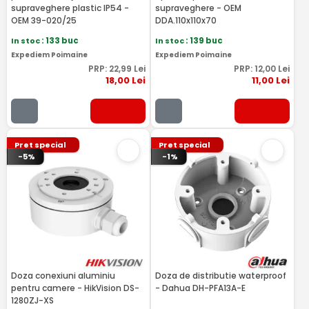
supraveghere plastic IP54 -
supraveghere - OEM
OEM 39-020/25
DDA.110x110x70
In stoc
: 133 buc
In stoc
: 139 buc
Expediem Poimaine
Expediem Poimaine
PRP:
22
,99
Lei
PRP:
12
,00
Lei
18
,00
Lei
11
,00
Lei
Pret special
Pret special
-5%
-1%
Doza conexiuni aluminiu
Doza de distributie waterproof
pentru camere - HikVision DS-
- Dahua DH-PFA13A-E
1280ZJ-XS