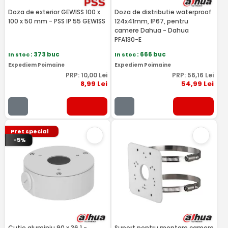
Doza de exterior GEWISS 100 x
Doza de distributie waterproof
100 x 50 mm - PSS IP 55 GEWISS
124x41mm, IP67, pentru
camere Dahua - Dahua
PFA130-E
In stoc
: 373 buc
In stoc
: 666 buc
Expediem Poimaine
Expediem Poimaine
PRP:
10
,00
Lei
PRP:
56
,16
Lei
8
,99
Lei
54
,99
Lei
Pret special
-5%
Cutie aluminiu 90 x 36.1 -
Suport pentru montare camere