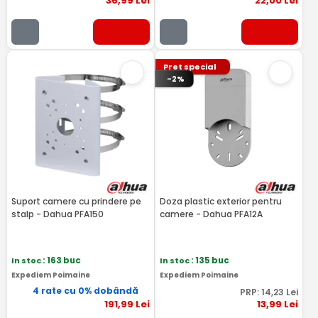
36
,99
Lei
22
,00
Lei
Pret special
-2%
Suport camere cu prindere pe
Doza plastic exterior pentru
stalp - Dahua PFA150
camere - Dahua PFA12A
In stoc
: 163 buc
In stoc
: 135 buc
Expediem Poimaine
Expediem Poimaine
4 rate cu 0% dobândă
PRP:
14
,23
Lei
191
,99
Lei
13
,99
Lei