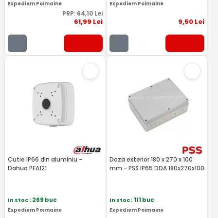
Expediem Poimaine
Expediem Poimaine
PRP:
64
,10
Lei
61
,99
Lei
9
,50
Lei
Cutie IP66 din aluminiu -
Doza exterior 180 x 270 x 100
Dahua PFA121
mm - PSS IP65 DDA.180x270x100
In stoc
: 269 buc
In stoc
: 111 buc
Expediem Poimaine
Expediem Poimaine