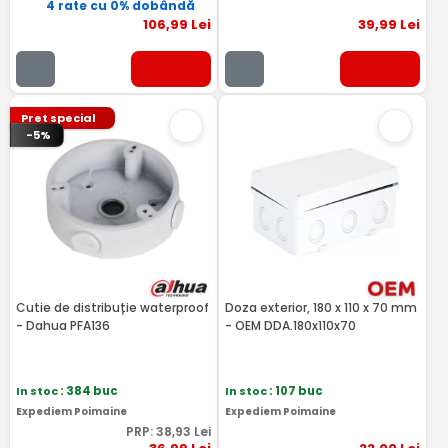
4 rate cu 0% dobândă
106
,99
Lei
39
,99
Lei
Pret special
-5%
Cutie de distribuție waterproof
Doza exterior, 180 x 110 x 70 mm
- Dahua PFA136
- OEM DDA.180x110x70
In stoc
: 384 buc
In stoc
: 107 buc
Expediem Poimaine
Expediem Poimaine
PRP:
38
,93
Lei