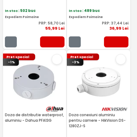
In stoc
: 502 buc
In stoc
: 489 buc
Expediem Poimaine
Expediem Poimaine
PRP:
58
,70
Lei
PRP:
37
,44
Lei
55
,99
Lei
36
,99
Lei
Pret special
Pret special
-1%
-3%
Doza de distributie waterproof,
Doza conexiuni aluminiu
aluminiu - Dahua PFA13G
pentru camere - HikVision DS-
1280ZJ-S