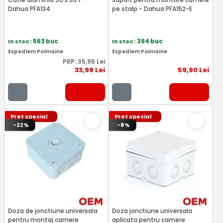
Dahua PFA134
pe stalp - Dahua PFA152-E
In stoc
: 563 buc
In stoc
: 394 buc
Expediem Poimaine
Expediem Poimaine
PRP:
35
,95
Lei
33
,99
Lei
59
,90
Lei
Pret special
Pret special
-22%
-8%
Doza de jonctiune universala
Doza jonctiune universala
pentru montaj camere
aplicata pentru camere