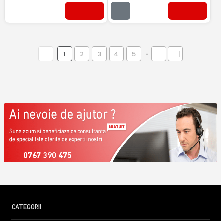
1
2
3
4
5
-
|
0767 390 475
CATEGORII