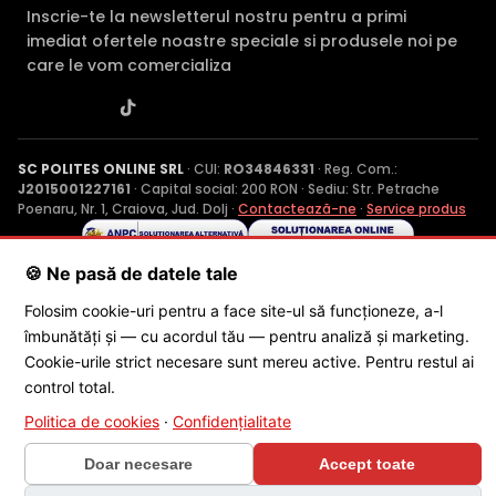
Inscrie-te la newsletterul nostru pentru a primi
imediat ofertele noastre speciale si produsele noi pe
care le vom comercializa
SC POLITES ONLINE SRL
· CUI:
RO34846331
· Reg. Com.:
J2015001227161
· Capital social: 200 RON · Sediu: Str. Petrache
Poenaru, Nr. 1, Craiova, Jud. Dolj ·
Contactează-ne
·
Service produs
🍪 Ne pasă de datele tale
© 2026 SC POLITES ONLINE SRL
Folosim cookie-uri pentru a face site-ul să funcționeze, a-l
îmbunătăți și — cu acordul tău — pentru analiză și marketing.
Cookie-urile strict necesare sunt mereu active. Pentru restul ai
control total.
Politica de cookies
·
Confidențialitate
×
Doar necesare
🎁 CONCURS SĂPTĂMÂNAL
Accept toate