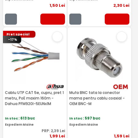
1
,50
Lei
2
,30
Lei
Pret special
-17%
Cablu UTP CAT 5e, cupru, pret 1
Mufa BNC tata la conector
metru, PoE maxim 160m -
mama pentru cablu coaxial -
Dahua PFM920I-5EUNx1M
OEM BNC-M
In stoc
: 613 buc
In stoc
: 597 buc
Expediem Maine
Expediem Maine
PRP:
2
,39
Lei
1
,99
Lei
1
,59
Lei