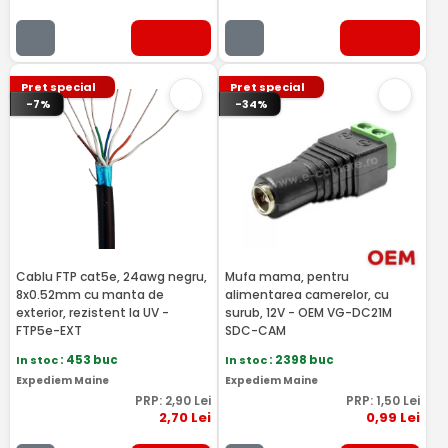
Pret special
Pret special
-7%
-34%
Cablu FTP cat5e, 24awg negru,
Mufa mama, pentru
8x0.52mm cu manta de
alimentarea camerelor, cu
exterior, rezistent la UV -
surub, 12V - OEM VG-DC21M
FTP5e-EXT
SDC-CAM
In stoc
: 453 buc
In stoc
: 2398 buc
Expediem Maine
Expediem Maine
PRP:
2
,90
Lei
PRP:
1
,50
Lei
2
,70
Lei
0
,99
Lei