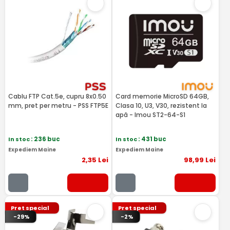
Cablu FTP Cat.5e, cupru 8x0.50
Card memorie MicroSD 64GB,
mm, pret per metru - PSS FTP5E
Clasa 10, U3, V30, rezistent la
apă - Imou ST2-64-S1
In stoc
: 236 buc
In stoc
: 431 buc
Expediem Maine
Expediem Maine
2
,35
Lei
98
,99
Lei
Pret special
Pret special
-29%
-2%