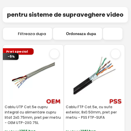
pentru sisteme de supraveghere video
Filtreaza dupa
Ordoneaza dupa
Pret special
-5%
Cablu UTP Cat.5e cupru
Cablu FTP Cat.5e, cu sufa
integral cu alimentare cupru
exterior, 8x0.50mm, pret per
litat 2x0.75mm, pret per metru
metru - PSS FTP-SUFA
- OEM UTP-2X0.75L