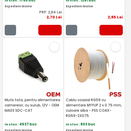
In stoc
: 1755 buc
In stoc
: 1281 buc
Expediem Maine
Expediem Maine
PRP:
2
,84
Lei
2
,70
Lei
2
,85
Lei
Mufa tata, pentru alimentarea
Cablu coaxial RG59 cu
camerelor, cu surub, 12V - OEM
alimentare MYYUP 2 x 0.75 mm,
MA03 SDC-CAT
culoare alba - PSS COAX-
RG59-2X075
In stoc
: 4537 buc
In stoc
: 803 buc
Expediem Maine
Expediem Maine