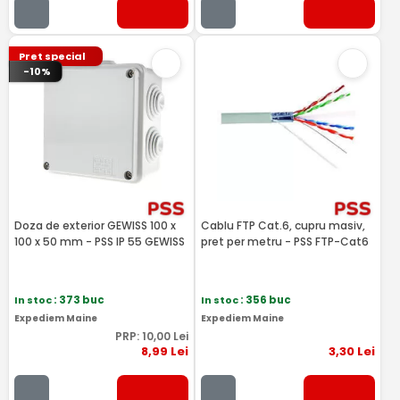
Pret special
-10%
Doza de exterior GEWISS 100 x
Cablu FTP Cat.6, cupru masiv,
100 x 50 mm - PSS IP 55 GEWISS
pret per metru - PSS FTP-Cat6
In stoc
: 373 buc
In stoc
: 356 buc
Expediem Maine
Expediem Maine
PRP:
10
,00
Lei
8
,99
Lei
3
,30
Lei