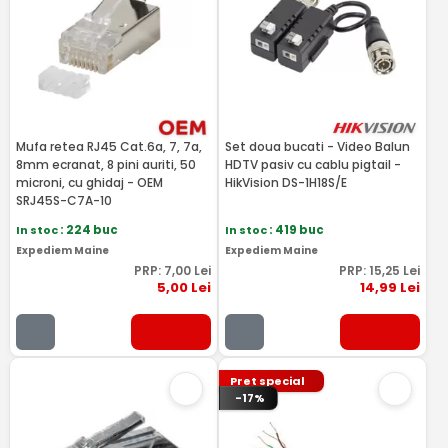
Mufa retea RJ45 Cat.6a, 7, 7a,
Set doua bucati - Video Balun
8mm ecranat, 8 pini auriti, 50
HDTV pasiv cu cablu pigtail -
microni, cu ghidaj - OEM
HikVision DS-1H18S/E
SRJ45S-C7A-10
In stoc
: 224 buc
In stoc
: 419 buc
Expediem Maine
Expediem Maine
PRP:
7
,00
Lei
PRP:
15
,25
Lei
5
,00
Lei
14
,99
Lei
Pret special
-17%