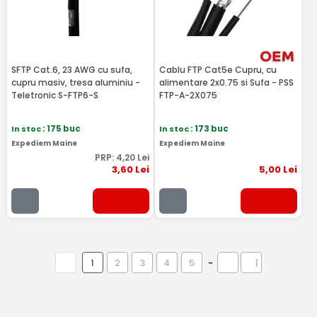
SFTP Cat.6, 23 AWG cu sufa,
Cablu FTP Cat5e Cupru, cu
cupru masiv, tresa aluminiu -
alimentare 2x0.75 si Sufa - PSS
Teletronic S-FTP6-S
FTP-A-2X075
In stoc
: 175 buc
In stoc
: 173 buc
Expediem Maine
Expediem Maine
PRP:
4
,20
Lei
3
,60
Lei
5
,00
Lei
1
2
3
4
5
-
|