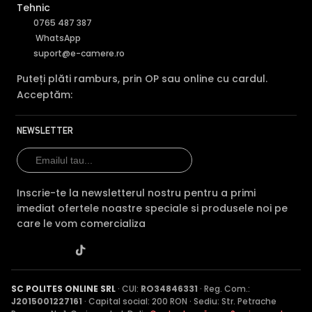
Tehnic
0765 487 387
WhatsApp
suport@e-camere.ro
Puteți plăti ramburs, prin OP sau online cu cardul.
Acceptăm:
NEWSLETTER
Inscrie-te la newsletterul nostru pentru a primi
imediat ofertele noastre speciale si produsele noi pe
care le vom comercializa
SC POLITES ONLINE SRL
· CUI:
RO34846331
· Reg. Com.:
J2015001227161
· Capital social: 200 RON · Sediu: Str. Petrache