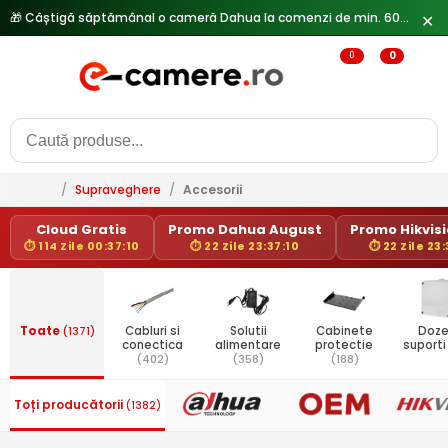
🎁 Câștigă săptămânal o cameră Dahua la comenzi de min. 600 lei —
✕
0
0
/
Supraveghere
/
Accesorii
Cloud Gratis
Promo Dahua August
Promo Hikvisi
⏱ 114 Zile 00:37:09
⏱ 22 Zile 23:37:09
⏱ 22 Zile 23
Toate
(1371)
Cabluri si
Solutii
Cabinete
Doze
conectica
alimentare
protectie
suport
(402)
(358)
(188)
Toți producătorii
(1382)