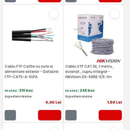
Cablu FTP Cat5e cu sufa si
Cablu UTP CAT.5E, 1 metru ,
alimentare exterior - DataLink
ecranat , cupru integral -
FTP-CAT5-A-SUFA
HikVision DS-1LN5E-E/E-1m
In stoc
: 315 buc
In stoc
: 245 buc
Expediem Maine
Expediem Maine
4
,00
Lei
1
,50
Lei