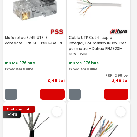
Mufa retea RJ45 UTP, 8
Cablu UTP Cat.6, cupru
contacte, Cat.5E - PSS RJ45-N
integral, PoE maxim 160m, Pret
per metru - Dahua PFM920I-
6UN-Cx1M
In stoc
: 176 buc
In stoc
: 176 buc
Expediem Maine
Expediem Maine
PRP:
2
,99
Lei
0
,45
Lei
2
,49
Lei
Pret special
-14%