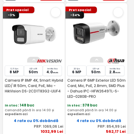
Pret special
Pret special
-3%
-34%
12.5 fps
LED si IR
lentila fixa
20 fps
LED-uri
lentila fixa
8 MP
50m
4.0
6 MP
50m
2.8
mm
mm
Camera IP 8MP 4K, Smart Hybrid
Camera IP 6MP Exterior LED 50m
LED/ IR 50m, Card, PoE, Mic -
Card, Mic, PoE, 2.8mm, SMD Plus
HikVision DS-2CD1T83G2-LIUF4
- Dahua IPC-HFW2649TL-S-
LED-0280B-PRO
In stoc
: 148 buc
In stoc
: 378 buc
Comandă până în ora 14:00 și
Comandă până în ora 14:00 și
expediem azi
expediem azi
4 rate cu 0% dobândă
4 rate cu 0% dobândă
PRP:
1069
,06
Lei
PRP:
854
,99
Lei
1032
,99
Lei
562
,17
Lei