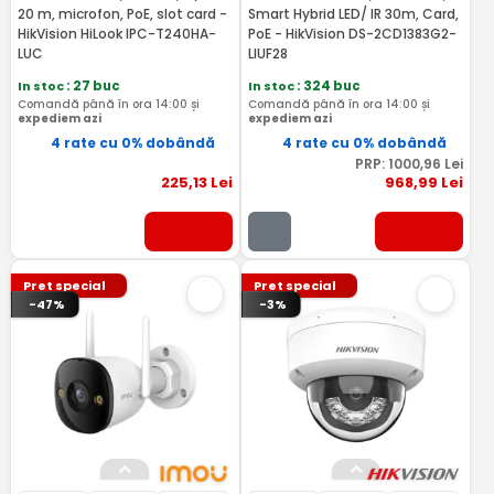
20 m, microfon, PoE, slot card -
Smart Hybrid LED/ IR 30m, Card,
HikVision HiLook IPC-T240HA-
PoE - HikVision DS-2CD1383G2-
LUC
LIUF28
In stoc
: 27 buc
In stoc
: 324 buc
Comandă până în ora 14:00 și
Comandă până în ora 14:00 și
expediem azi
expediem azi
4 rate cu 0% dobândă
4 rate cu 0% dobândă
PRP:
1000
,96
Lei
225
,13
Lei
968
,99
Lei
Pret special
Pret special
-47%
-3%