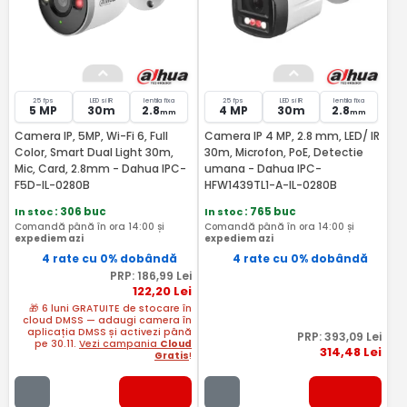
25 fps
LED si IR
lentila fixa
25 fps
LED si IR
lentila fixa
5 MP
30m
2.8
4 MP
30m
2.8
mm
mm
Camera IP, 5MP, Wi-Fi 6, Full
Camera IP 4 MP, 2.8 mm, LED/ IR
Color, Smart Dual Light 30m,
30m, Microfon, PoE, Detectie
Mic, Card, 2.8mm - Dahua IPC-
umana - Dahua IPC-
F5D-IL-0280B
HFW1439TL1-A-IL-0280B
In stoc
: 306 buc
In stoc
: 765 buc
Comandă până în ora 14:00 și
Comandă până în ora 14:00 și
expediem azi
expediem azi
4 rate cu 0% dobândă
4 rate cu 0% dobândă
PRP:
186
,99
Lei
122
,20
Lei
🎁 6 luni GRATUITE de stocare în
cloud DMSS — adaugi camera în
aplicația DMSS și activezi până
PRP:
393
,09
Lei
pe 30.11.
Vezi campania
Cloud
314
,48
Lei
Gratis
!