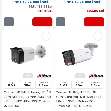
4 rate cu 0% dobândă
4 rate cu 0% dobândă
PRP:
483
,69
Lei
411
,13
Lei
393
,99
Lei
20 fps
LED si IR
lentila fixa
20 fps
LED si IR
lentila fixa
8 MP
30m
2.8
8 MP
60m
3.6
mm
mm
Camera IP 8MP, Exterior, LED / IR
Camera IP 8MP, LED 50m/IR
30m, Mic, PoE, 2.8mm, SMD Plus
60m, Card, PoE, Mic, WizSense,
- Dahua IPC-HFW1839TC-A-IL-
3.6mm, SMD - Dahua IPC-
0280B-S6
HFW2849T-AS-IL-0360B