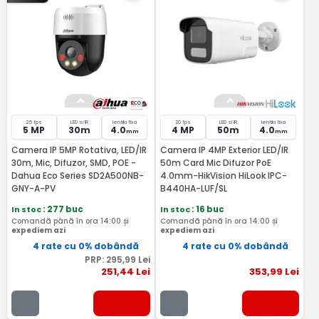
25 fps
LED si IR
lentila fixa
20 fps
LED si IR
lentila fixa
5 MP
30m
4.0
4 MP
50m
4.0
mm
mm
Camera IP 5MP Rotativa, LED/IR
Camera IP 4MP Exterior LED/IR
30m, Mic, Difuzor, SMD, POE -
50m Card Mic Difuzor PoE
Dahua Eco Series SD2A500NB-
4.0mm-HikVision HiLook IPC-
GNY-A-PV
B440HA-LUF/SL
In stoc
: 277 buc
In stoc
: 16 buc
Comandă până în ora 14:00 și
Comandă până în ora 14:00 și
expediem azi
expediem azi
4 rate cu 0% dobândă
4 rate cu 0% dobândă
PRP:
295
,99
Lei
251
,44
Lei
353
,99
Lei