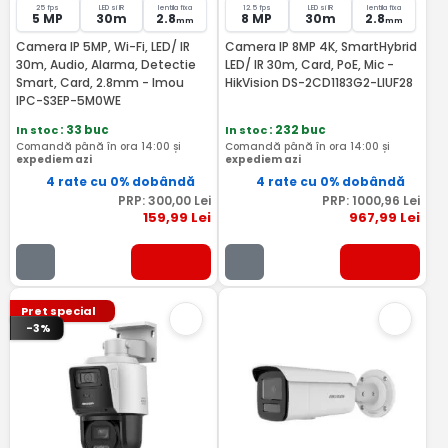
25 fps
LED si IR
lentila fixa
12.5 fps
LED si IR
lentila fixa
5 MP
30m
2.8
8 MP
30m
2.8
mm
mm
Camera IP 5MP, Wi-Fi, LED/ IR
Camera IP 8MP 4K, SmartHybrid
30m, Audio, Alarma, Detectie
LED/ IR 30m, Card, PoE, Mic -
Smart, Card, 2.8mm - Imou
HikVision DS-2CD1183G2-LIUF28
IPC-S3EP-5M0WE
In stoc
: 33 buc
In stoc
: 232 buc
Comandă până în ora 14:00 și
Comandă până în ora 14:00 și
expediem azi
expediem azi
4 rate cu 0% dobândă
4 rate cu 0% dobândă
PRP:
300
,00
Lei
PRP:
1000
,96
Lei
159
,99
Lei
967
,99
Lei
Pret special
-3%