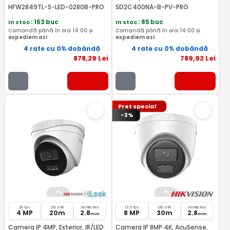
HFW2849TL-S-LED-0280B-PRO
SD2C400NA-B-PV-PRO
In stoc
: 153 buc
In stoc
: 85 buc
Comandă până în ora 14:00 și
Comandă până în ora 14:00 și
expediem azi
expediem azi
4 rate cu 0% dobândă
4 rate cu 0% dobândă
878
,29
Lei
789
,92
Lei
Pret special
-3%
20 fps
LED si IR
lentila fixa
12.5 fps
LED si IR
lentila fixa
4 MP
20m
2.8
8 MP
30m
2.8
mm
mm
Camera IP 4MP, Exterior, IR/LED
Camera IP 8MP 4K, AcuSense,