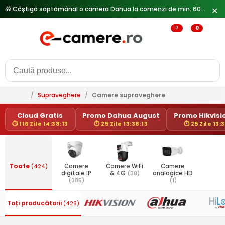
🎁 Câștigă săptămânal o cameră Dahua la comenzi de min. 600 lei —
✕
0
0
/
Supraveghere
/
Camere supraveghere
Cloud Gratis
Promo Dahua August
Promo Hikvisio
⏱ 116 Zile 14:38:13
⏱ 25 Zile 13:38:13
⏱ 25 Zile 13:
Toate
(424)
Camere
Camere WiFi
Camere
digitale IP
& 4G
(38)
analogice HD
(385)
(1)
Toți producătorii
(426)