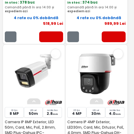
In stoc
: 378 buc
In stoc
: 374 buc
Comandă până în ora 14:00 și
Comandă până în ora 14:00 și
expediem azi
expediem azi
4 rate cu 0% dobândă
4 rate cu 0% dobândă
518
,99
Lei
989
,99
Lei
20 fps
LED-uri
lentila fixa
25 fps
LED-uri
lentila fixa
8 MP
50m
2.8
4 MP
30m
4.0
mm
mm
Camera IP 8MP Exterior, LED
Camera IP 4MP Exterior,
50m, Card, Mic, PoE, 2.8mm,
LED30m, Card, Mic, Difuzor, PoE,
SMD Plus-Dahua IPC-
4.0mm, SMD Plus-Dahua DH-