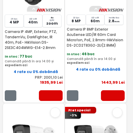
4x
20 fps
LED si IR
lentila fixa
25 fps
LED si IR
8 MP
60m
2.8
optic
4 MP
40m
mm
zoom
Camera IP 8MP Exterior
Camera IP 4MP, Exterior, PTZ,
AcuSense LED/IR 60m Card
TandemVu, DarkFighter, IR
Microfon, PoE, 2.8mm-HikVision
40m, PoE- HikVision DS-
DS-2CD2T83G2-2LI(2.8MM)
2SE3C404MWG-E14-2.8mm
In stoc
: 46 buc
In stoc
: 77 buc
Comandă până în ora 14:00 și
Comandă până în ora 14:00 și
expediem azi
expediem azi
4 rate cu 0% dobândă
4 rate cu 0% dobândă
PRP:
2001
,10
Lei
1935
,99
Lei
1443
,99
Lei
Pret special
-3%