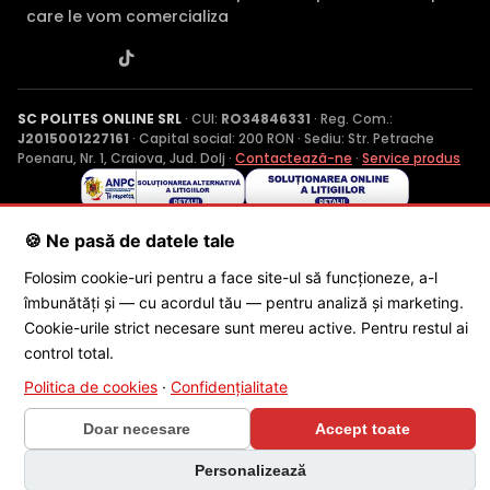
care le vom comercializa
SC POLITES ONLINE SRL
· CUI:
RO34846331
· Reg. Com.:
J2015001227161
· Capital social: 200 RON · Sediu: Str. Petrache
Poenaru, Nr. 1, Craiova, Jud. Dolj ·
Contactează-ne
·
Service produs
© 2026 SC POLITES ONLINE SRL
🍪 Ne pasă de datele tale
Folosim cookie-uri pentru a face site-ul să funcționeze, a-l
îmbunătăți și — cu acordul tău — pentru analiză și marketing.
Cookie-urile strict necesare sunt mereu active. Pentru restul ai
control total.
Politica de cookies
·
Confidențialitate
×
🎁 CONCURS SĂPTĂMÂNAL
Doar necesare
Accept toate
Câștigă o cameră Dahua Wi-Fi 6 în
fiecare săptămână
Personalizează