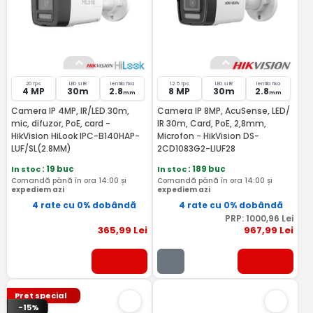
20 fps
LED si IR
lentila fixa
12.5 fps
LED si IR
lentila fixa
4 MP
30m
2.8
8 MP
30m
2.8
mm
mm
Camera IP 4MP, IR/LED 30m,
Camera IP 8MP, AcuSense, LED/
mic, difuzor, PoE, card -
IR 30m, Card, PoE, 2,8mm,
HikVision HiLook IPC-B140HAP-
Microfon - HikVision DS-
LUF/SL(2.8MM)
2CD1083G2-LIUF28
In stoc
: 19 buc
In stoc
: 189 buc
Comandă până în ora 14:00 și
Comandă până în ora 14:00 și
expediem azi
expediem azi
4 rate cu 0% dobândă
4 rate cu 0% dobândă
PRP:
1000
,96
Lei
365
,99
Lei
967
,99
Lei
Pret special
-15%