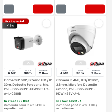
Pret special
-15%
25 fps
LED si IR
lentila fixa
25 fps
LED si IR
lentila fixa
6 MP
30m
2.8
4 MP
30m
2.8
mm
mm
Camera IP 6MP, Exterior, LED / IR
Camera IP 4MP, LED/ IR 30m,
30m, Detectie Persoana, Mic,
2,8mm, Microfon, Detectie
PoE - Dahua IPC-HFW1639TC-
umana, PoE - Dahua IPC-
A-IL-0280B
HDW1439V-A-IL
In stoc
: 690 buc
In stoc
: 592 buc
Comandă până în ora 14:00 și
Comandă până în ora 14:00 și
expediem azi
expediem azi