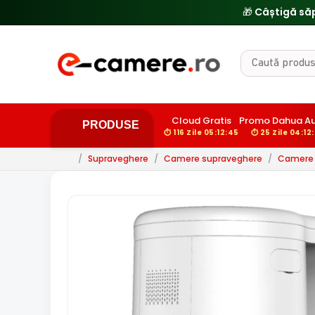
🎁 Câștigă să
Cloud Gratis
Promo Dahua A
PRODUSE
⏱ 116 Zile 05:12:44
⏱ 25 Zile 04:12
/
Supraveghere
/
Camere supraveghere
/
Camere 