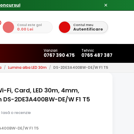
concursul
✕
Cosul este gol
Contul meu
0.00 Lei
Autentificare
Vanzari
Tehnic
0767 390 475
0765 487 387
a
/
Lumina alba LED 30m
/
DS-2DE3A400BW-DE/W F1 T5
i-Fi, Card, LED 30m, 4mm,
ion DS-2DE3A400BW-DE/W F1 T5
e lasă o recenzie
A400BW-DE/W F1 T5