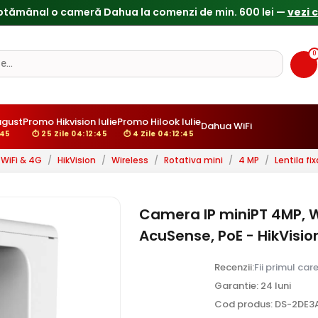
ptămânal o cameră Dahua la comenzi de min. 600 lei —
vezi 
0
ugust
Promo Hikvision Iulie
Promo Hilook Iulie
Dahua WiFi
:44
⏱ 25 Zile 04:12:44
⏱ 4 Zile 04:12:44
WiFi & 4G
/
HikVision
/
Wireless
/
Rotativa mini
/
4 MP
/
Lentila fix
Camera IP miniPT 4MP, W
AcuSense, PoE - HikVis
Recenzii:
Fii primul car
Garantie: 24 luni
Cod produs: DS-2DE3