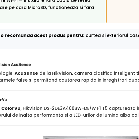
e Wi-Fi — instalare fara cablu de retea
rare pe card MicroSD, functioneaza si fara
o recomanda acest produs pentru:
curtea si exteriorul cas
Vision AcuSense
ologiei
AcuSense
de la HikVision, camera clasifica inteligent t
rmele false si permitand cautarea rapida in inregistrari dupa
orVu
a
ColorVu
, HikVision DS-2DE3A400BW-DE/W F1 T5 captureaza imagi
rului de inalta performanta si a LED-urilor de lumina alba ca