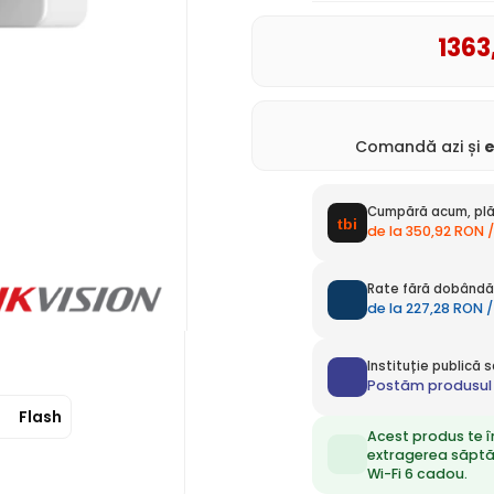
1363
Comandă azi și
Cumpără acum, plă
de la 350,92 RON /
Rate fără dobândă 
de la 227,28 RON /
Instituție publică
Postăm produsul 
Flash
Acest produs te î
extragerea săpt
Wi-Fi 6 cadou.