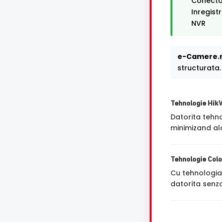
Conectar
Inregist
NVR
e-Camere.r
structurata.
Tehnologie Hik
Datorita tehn
minimizand ala
Tehnologie Col
Cu tehnologi
datorita senzo