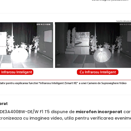
orat
-2DE3A400BW-DE/W F1 T5 dispune de
microfon incorporat
care
cronizeaza cu imaginea video, utila pentru verificarea evenime