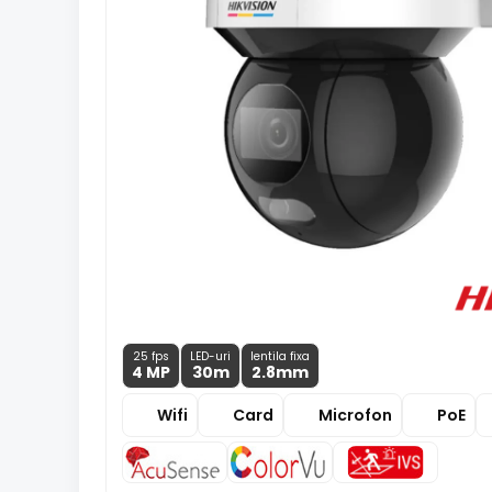
25 fps
LED-uri
lentila fixa
4 MP
30m
2.8
mm
Wifi
Card
Microfon
PoE