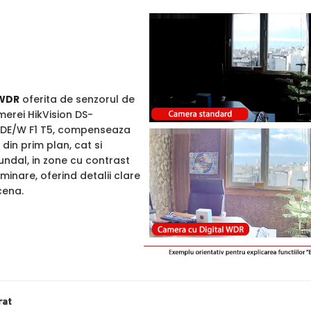
WDR
oferita de senzorul de
merei HikVision DS-
E/W F1 T5, compenseaza
din prim plan, cat si
undal, in zone cu contrast
uminare, oferind detalii clare
cena.
rat