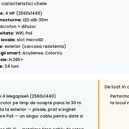
 caracteristici cheie
e:
4 MP (2560x1440)
nocturna:
LED alb 30m
icrofon + difuzor
vitate:
WiFi, PoE
locala:
slot microSD
e:
exterior (carcasa rezistenta)
gii smart:
AcuSense, ColorVu
sie:
H.265+
e:
24 luni
De luat in 
e 4 Megapixeli (2560x1440)
Performa
 color pe timp de noapte pana la 30 m
la locul 
ta la exterior — ploaie, praf si inghet
re PoE — un singur cablu pentru date si