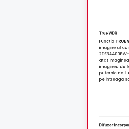
True WDR
Functia
TRUE 
imagine al ca
2DE3A400BW-D
atat imaginea 
imaginea de f
puternic de il
pe intreaga s
Difuzor Incorpo