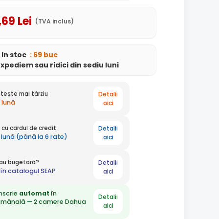
,69
Lei
(TVA inclus)
In stoc
: 69 buc
expediem
sau ridici din sediu
luni
Detalii
tește mai târziu
 lună
aici
Detalii
cu cardul de credit
 lună (până la 6 rate)
aici
Detalii
 sau bugetară?
în catalogul SEAP
aici
nscrie
automat
în
Detalii
ămânală — 2 camere Dahua
aici