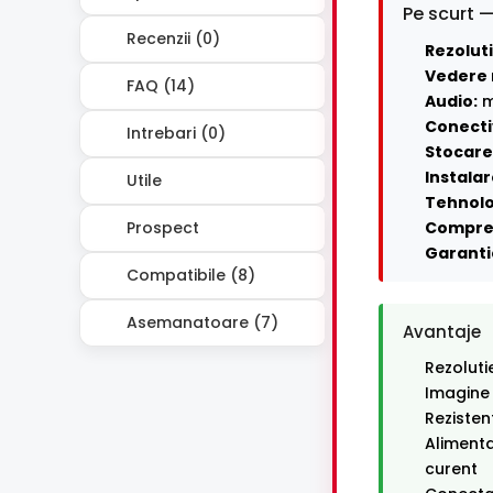
Pe scurt —
Recenzii (0)
Rezoluti
Vedere 
FAQ (14)
Audio:
m
Conecti
Intrebari (0)
Stocare 
Instalar
Utile
Tehnolo
Prospect
Compre
Garanti
Compatibile (8)
Asemanatoare (7)
Avantaje
Rezoluti
Imagine
Rezisten
Alimenta
curent