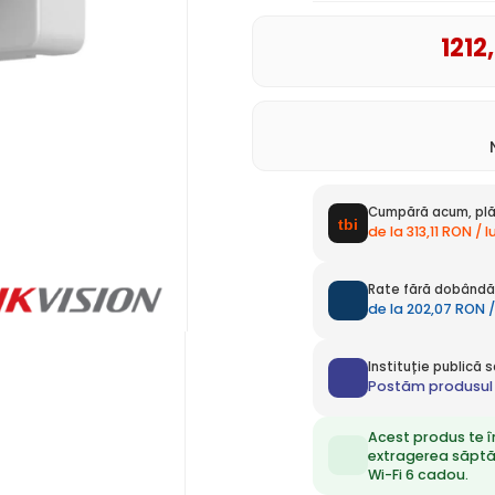
1212
Cumpără acum, plă
de la 313,11 RON / 
Rate fără dobândă 
de la 202,07 RON /
Instituție publică
Postăm produsul 
Acest produs te î
extragerea săpt
Wi-Fi 6 cadou.