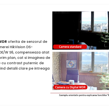
WDR
oferita de senzorul de
merei HikVision DS-
E/W S6, compenseaza atat
rim plan, cat si imaginea de
e cu contrast puternic de
rind detalii clare pe intreaga