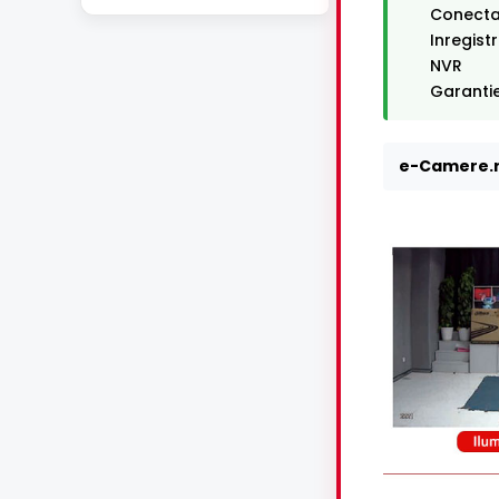
Conectar
Inregist
NVR
Garantie
e-Camere.r