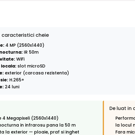
 caracteristici cheie
e:
4 MP (2560x1440)
nocturna:
IR 50m
vitate:
WiFi
locala:
slot microSD
e:
exterior (carcasa rezistenta)
sie:
H.265+
e:
24 luni
De luat in 
e 4 Megapixeli (2560x1440)
Performa
octurna in infrarosu pana la 50 m
la locul 
ta la exterior — ploaie, praf si inghet
Fara mic