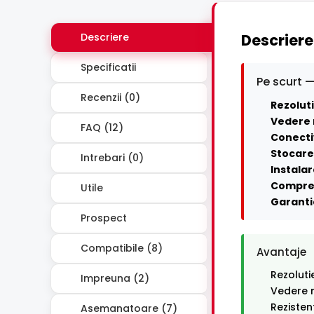
Descriere
Descriere
Specificatii
Pe scurt —
Recenzii (0)
Rezoluti
Vedere 
FAQ (12)
Conecti
Stocare 
Intrebari (0)
Instalar
Compre
Utile
Garanti
Prospect
Compatibile (8)
Avantaje
Rezoluti
Impreuna (2)
Vedere n
Rezisten
Asemanatoare (7)