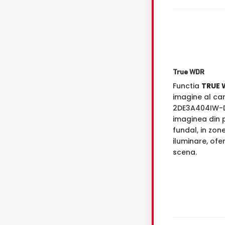
True WDR
Functia
TRUE 
imagine al ca
2DE3A404IW-D
imaginea din p
fundal, in zon
iluminare, ofe
scena.