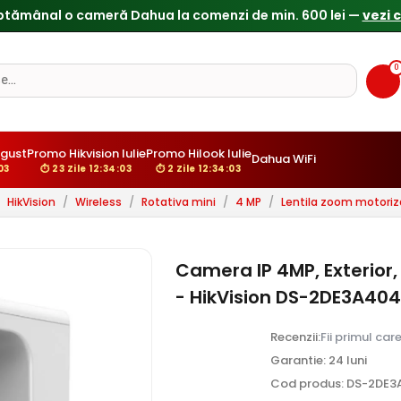
0
gust
Promo Hikvision Iulie
Promo Hilook Iulie
Dahua WiFi
:02
⏱ 23 Zile 12:34:02
⏱ 2 Zile 12:34:02
HikVision
/
Wireless
/
Rotativa mini
/
4 MP
/
Lentila zoom motoriz
Camera IP 4MP, Exterior,
- HikVision DS-2DE3A40
Recenzii:
Fii primul car
Garantie: 24 luni
Cod produs: DS-2DE