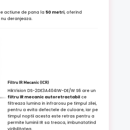
de actiune de pana la
50 metri
, oferind
si nu deranjeaza.
Filtru IR Mecanic (ICR)
HikVision DS-2DE3A404IW-DE/W S6 are un
filtru IR mecanic autoretractabil
ce
filtreaza lumina in infrarosu pe timpul zilei,
pentru a evita defectele de culoare, iar pe
timpul noptii acesta este retras pentru a
permite luminii IR sa treaca, imbunatatind
vizibilitatea.