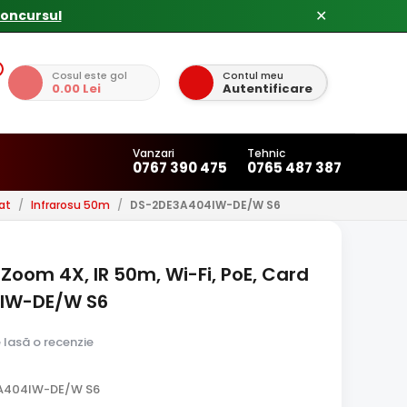
✕
Cosul este gol
Contul meu
0.00 Lei
Autentificare
Vanzari
Tehnic
0767 390 475
0765 487 387
at
/
Infrarosu 50m
/
DS-2DE3A404IW-DE/W S6
 Zoom 4X, IR 50m, Wi-Fi, PoE, Card
4IW-DE/W S6
e lasă o recenzie
3A404IW-DE/W S6