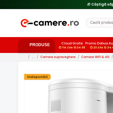
Cloud Gratis
Promo Dahua Au
PRODUSE
⏱ 114 Zile 13:34:02
⏱ 23 Zile 12:34
/
…
/
Camere supraveghere
/
Camere WiFi & 4G
/
Indisponibil