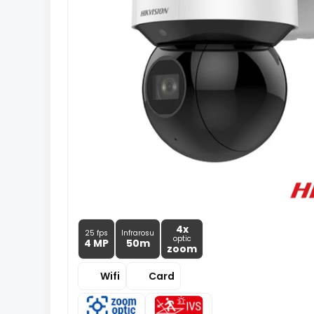
4x
25 fps
Infrarosu
optic
4 MP
50m
zoom
Wifi
Card