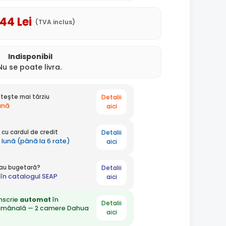
,44
Lei
(TVA inclus)
Indisponibil
Nu se poate livra.
Detalii
tește mai târziu
lună
aici
Detalii
cu cardul de credit
 lună (până la 6 rate)
aici
Detalii
 sau bugetară?
în catalogul SEAP
aici
nscrie
automat
în
Detalii
ămânală — 2 camere Dahua
aici