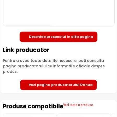
Cu ajutorul functie SMD Plus, camera IP Dahua IPC-
HFW2441S-S-0280B, ofera o detectie a miscarii
Deschide in fullscreen
inteligenta, facand diferenta intre miscarile provocate de
Deschide prospectul in alta pagina
om sau masina, eliminandu-le pe cele provocate de
vegetatie, animale, insecte, lumini sau chiar ploaie.
Link producator
Pentru a avea toate detaliile necesare, poti consulta
pagina producatorului cu informatiile oficiale despre
produs.
Vezi pagina producatorului Dahua
Produse compatibile
Vezi toate 8 produse