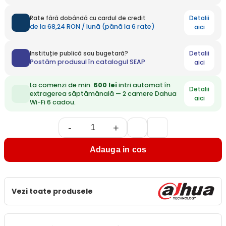
Detalii
Rate fără dobândă cu cardul de credit
de la 68,24 RON / lună (până la 6 rate)
aici
Detalii
Instituție publică sau bugetară?
Postăm produsul în catalogul SEAP
aici
La comenzi de min.
600 lei
intri automat în
Detalii
extragerea săptămânală — 2 camere Dahua
aici
Wi-Fi 6 cadou.
-
+
Adauga in cos
Vezi toate produsele