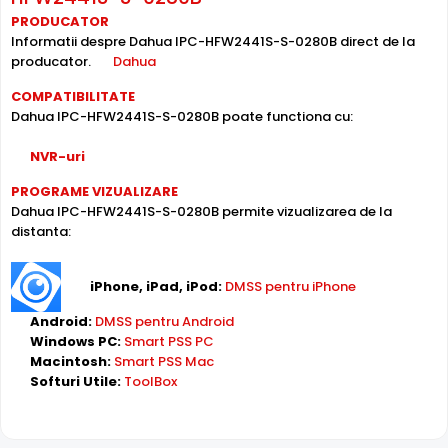
Poate oferi imagini pe timpul noptii sau in conditii de
PRODUCATOR
iluminare scazuta, de la o distanta de pana la 30 metri,
Informatii despre Dahua IPC-HFW2441S-S-0280B direct de la
IPC-HFW2441S-S-0280B fiind dotata cu un iluminator in
producator.
Dahua
infrarosu cu LED-uri IR.
COMPATIBILITATE
Dahua IPC-HFW2441S-S-0280B poate functiona cu:
NVR-uri
PROGRAME VIZUALIZARE
Dahua IPC-HFW2441S-S-0280B permite vizualizarea de la
distanta:
Tehnologie revolutionara WizSense
iPhone, iPad, iPod:
DMSS pentru iPhone
Android:
DMSS pentru Android
Windows PC:
Smart PSS PC
Macintosh:
Smart PSS Mac
Softuri Utile:
ToolBox