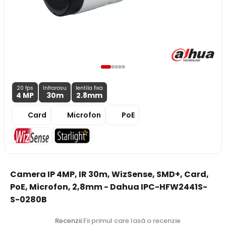
20 fps
Infrarosu
lentila fixa
4 MP
30m
2.8
mm
Card
Microfon
PoE
Camera IP 4MP, IR 30m, WizSense, SMD+, Card,
PoE, Microfon, 2,8mm - Dahua IPC-HFW2441S-
S-0280B
Recenzii:
Fii primul care lasă o recenzie