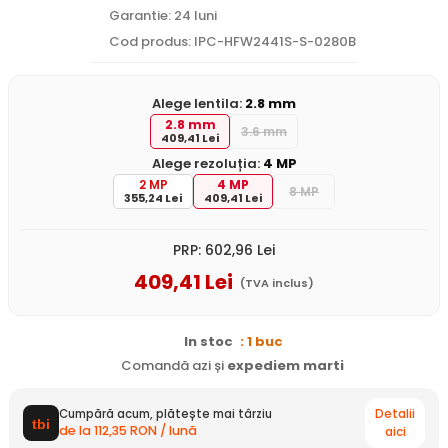
Garantie: 24 luni
Cod produs: IPC-HFW2441S-S-0280B
Alege lentila:
2.8 mm
2.8 mm
3.6 mm
409,41 Lei
Alege rezoluția:
4 MP
2 MP
4 MP
8 MP
355,24 Lei
409,41 Lei
PRP:
602
,96
Lei
409
,41
Lei
(TVA inclus)
In stoc
: 1 buc
Comandă azi și
expediem
marti
Detalii
Cumpără acum, plătește mai târziu
de la 112,35 RON / lună
aici