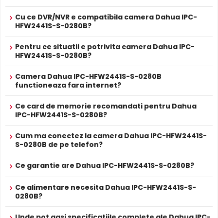
Inregistrare pe Card
Cu ce DVR/NVR e compatibila camera Dahua IPC-
Dahua IPC-HFW2441S-S-0280B dispune de
slot card
HFW2441S-S-0280B?
microSD
incorporat, permitand inregistrarea locala
direct pe camera. Utila ca backup sau pentru instalari
Pentru ce situatii e potrivita camera Dahua IPC-
fara DVR/NVR.
HFW2441S-S-0280B?
Camera Dahua IPC-HFW2441S-S-0280B
Lentila Fixa
functioneaza fara internet?
Camera Dahua IPC-HFW2441S-S-0280B are o
lentila fixa
ce ofera un unghi fix de vizualizare, ce nu poate fi reglat in
Ce card de memorie recomandati pentru Dahua
momentul instalarii, fiind pretabila in supravegherea
IPC-HFW2441S-S-0280B?
generala a zonelor. Distanta focala este de 2.8 mm.
Cum ma conectez la camera Dahua IPC-HFW2441S-
S-0280B de pe telefon?
Compresie H.265+
Cu compresia
H.265+
, Dahua IPC-HFW2441S-S-0280B
Ce garantie are Dahua IPC-HFW2441S-S-0280B?
reduce spatiul de stocare cu pana la 70% fata de H.264,
pastrandu-si aceeasi calitate a imaginii. Economie
Ce alimentare necesita Dahua IPC-HFW2441S-S-
majora pe hard disk si banda de retea.
0280B?
Unde pot gasi specificatiile complete ale Dahua IPC-