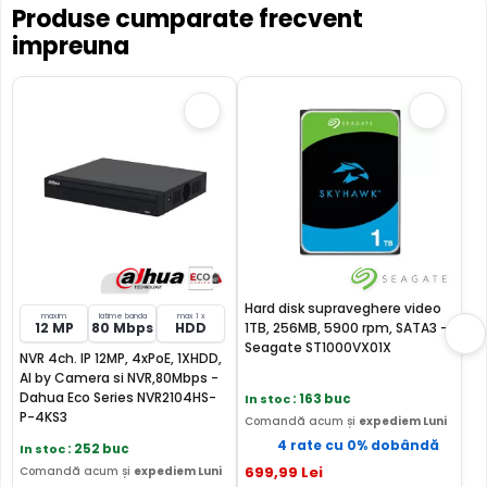
Produse cumparate frecvent
obiecte, animale, vegetarie sau diverselor forme de
impreuna
fenomene meteorologice (ploaie, ninsoare, etc)
Hard disk supraveghere video
maxim
latime banda
max 1 x
12 MP
80 Mbps
HDD
1TB, 256MB, 5900 rpm, SATA3 -
Seagate ST1000VX01X
NVR 4ch. IP 12MP, 4xPoE, 1XHDD,
AI by Camera si NVR,80Mbps -
Dahua Eco Series NVR2104HS-
In stoc
: 163 buc
P-4KS3
Comandă acum și
expediem Luni
4 rate cu 0% dobândă
In stoc
: 252 buc
699
,99
Lei
Comandă acum și
expediem Luni