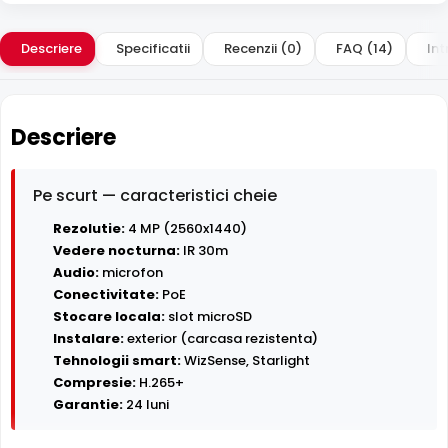
Descriere
Specificatii
Recenzii (0)
FAQ (14)
Int
Descriere
Pe scurt — caracteristici cheie
Rezolutie:
4 MP (2560x1440)
Vedere nocturna:
IR 30m
Audio:
microfon
Conectivitate:
PoE
Stocare locala:
slot microSD
Instalare:
exterior (carcasa rezistenta)
Tehnologii smart:
WizSense, Starlight
Compresie:
H.265+
Garantie:
24 luni