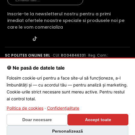
retea (POE), ideala pentru folosirea impreuna cu un NVR
ce include un switch POE.
Inscrie-te la newsletterul nostru pentru a primi
imediat ofertele noastre speciale si produsele noi pe
SLOT CARD
care le vom comercializa
Puteti inregistra imaginile obtinute de aceasta camera
atat pe un inregistrator de tip DVR, NVR, sau chiar PC, insa
puteti inregistra si pe un card de memorie, deoarece IPC-
HFW2441S-S-0280B permite instalarea unui asemenea
SC POLITES ONLINE SRL
· CUI:
RO34846331
· Reg. Com.:
card (neinclus).
J2015001227161
· Capital social: 200 RON · Sediu: Str. Petrache
Poenaru, Nr. 1, Craiova, Jud. Dolj ·
Contactează-ne
·
Service produs
🍪 Ne pasă de datele tale
MICROFON INCLUS
Folosim cookie-uri pentru a face site-ul să funcționeze, a-l
Puteti supraveghea atat video, dar si audio zona
îmbunătăți și — cu acordul tău — pentru analiză și marketing.
acoperita de aceasta camera, fiind dotata cu un
© 2026 SC POLITES ONLINE SRL
Cookie-urile strict necesare sunt mereu active. Pentru restul
microfon incorporat, ajutand la identificarea unor
ai control total.
zgomote suspecte, fara a fi nevoie sa va deplasati in
locatia respectiva, eliminand astfel un pericol destul de
Politica de cookies
·
Confidențialitate
mare.
Doar necesare
Accept toate
×
Personalizează