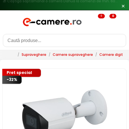
🔥
Reduceri de pana la 25% doar in luna iulie → Vezi ofertele
✕
0
0
/
Supraveghere
/
Camere supraveghere
/
Camere digitale 
Pret special
-32%