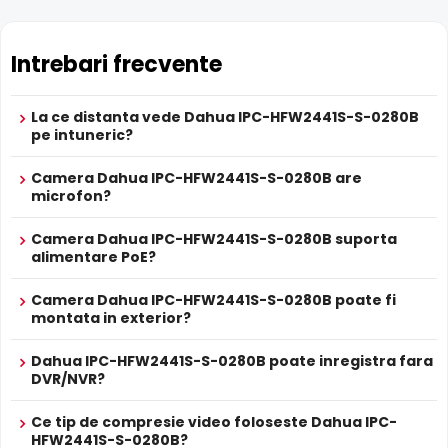
Microfon
Da
LPR
Nu
Intrebari frecvente
ANPR
Nu
Termala
Nu
Difuzor
Nu
La ce distanta vede Dahua IPC-HFW2441S-S-0280B
Audio
Nu
pe intuneric?
Alarma
Nu
Camera Dahua IPC-HFW2441S-S-0280B are
ALIMENTARE
microfon?
12V DC / 5.1 W
Alimentare
Sursa de alimentare NU este inclusa
Camera Dahua IPC-HFW2441S-S-0280B suporta
Da
Alimentare
alimentare PoE?
Se poate alimenta printr-un singur cablu UTP/FTP din
POE
NVR sau Switch POE
Camera Dahua IPC-HFW2441S-S-0280B poate fi
PROSPECT PRODUCATOR
Alimentare PoE
montata in exterior?
Prospect
Dahua IPC-HFW2441S-S-0280B suporta alimentare
Power
Dahua IPC-HFW2441S-S-0280B
tehnic
over Ethernet (PoE)
, primind atat date cat si alimentare
Dahua IPC-HFW2441S-S-0280B poate inregistra fara
prin acelasi cablu de retea. Simplifica instalarea
DVR/NVR?
* Specificatiile tehnice ale produsului Dahua IPC-HFW2441S-S-0280B au
semnificativ, eliminand necesitatea unui cablu de
caracter informativ.
alimentare separat.
Ce tip de compresie video foloseste Dahua IPC-
HFW2441S-S-0280B?