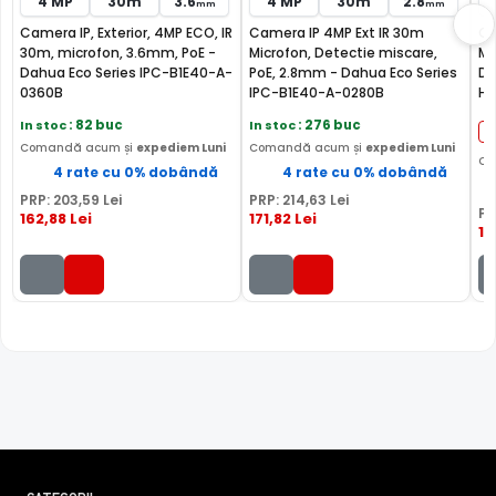
4 MP
30m
3.6
4 MP
30m
2.8
mm
mm
inregistrarea pe echipamente ce nu sunt produse de
Camera IP, Exterior, 4MP ECO, IR
Camera IP 4MP Ext IR 30m
Ca
Dahua.
30m, microfon, 3.6mm, PoE -
Microfon, Detectie miscare,
Mi
Dahua Eco Series IPC-B1E40-A-
PoE, 2.8mm - Dahua Eco Series
Da
0360B
IPC-B1E40-A-0280B
HF
TEHNOLOGIA STARLIGHT
Camera DAHUA IPC-HFW2441S-S-0280B este dotata cu
In stoc
: 82 buc
In stoc
: 276 buc
un senzor de imagine de ultima generatie: SONY STARVIS,
Comandă acum și
expediem Luni
Comandă acum și
expediem Luni
Co
ce ii ofera camerei o sensibilitate extrem de scazuta cu
4 rate cu 0% dobândă
4 rate cu 0% dobândă
ajutorul careia camera poate oferi imagini color in
PRP:
203
,59
Lei
PRP:
214
,63
Lei
PR
conditii de iluminare extrem de scazute.
162
,88
Lei
171
,82
Lei
17
In plus, si pe timpul zilei, in conditii de iluminare optime,