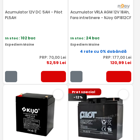
Acumulator 12V DC 5AH - Pilot
Acumulator VRLA AGM 12V 18Ah,
PL5AH
Fara intretinere - NJoy GP1812CF
In stoc
: 102 buc
In stoc
: 24 buc
Expediem Maine
Expediem Maine
4 rate cu 0% dobândă
PRP:
70
,00
Lei
PRP:
177
,00
Lei
52
,59
Lei
120
,99
Lei
Pret special
-12%