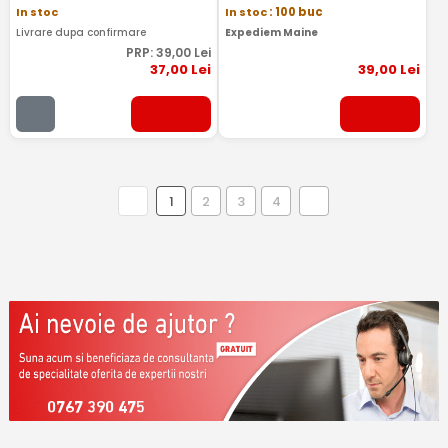
In stoc
In stoc
: 100 buc
Livrare dupa confirmare
Expediem Maine
PRP:
39
,00
Lei
37
,00
Lei
39
,00
Lei
1
2
3
4
0767 390 475