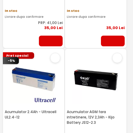
In stoc
In stoc
Livrare dupa confirmare
Livrare dupa confirmare
PRP:
41
,00
Lei
35
,00
Lei
35
,00
Lei
Pret special
-5%
Acumulator 2.4Ah - Ultracell
Acumulator AGM fara
UL2.4-12
intretinere, 12V 2,3Ah - Kijo
Battery JS12-2.3