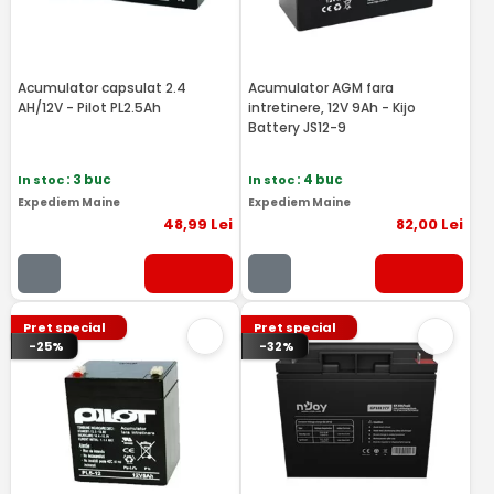
Acumulator capsulat 2.4
Acumulator AGM fara
AH/12V - Pilot PL2.5Ah
intretinere, 12V 9Ah - Kijo
Battery JS12-9
In stoc
: 3 buc
In stoc
: 4 buc
Expediem Maine
Expediem Maine
48
,99
Lei
82
,00
Lei
Pret special
Pret special
-25%
-32%