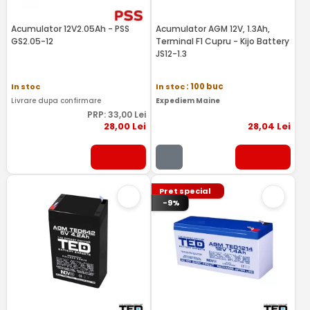
Acumulator 12V2.05Ah - PSS
Acumulator AGM 12V, 1.3Ah,
GS2.05-12
Terminal F1 Cupru - Kijo Battery
JS12-1.3
In stoc
In stoc
: 100 buc
Livrare dupa confirmare
Expediem Maine
PRP:
33
,00
Lei
28
,00
Lei
28
,04
Lei
Pret special
-9%