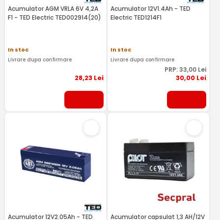
Acumulator AGM VRLA 6V 4,2A
Acumulator 12V1.4Ah - TED
F1 - TED Electric TED002914(20)
Electric TED1214F1
In stoc
In stoc
Livrare dupa confirmare
Livrare dupa confirmare
PRP:
33
,00
Lei
28
,23
Lei
30
,00
Lei
Acumulator 12V2.05Ah - TED
Acumulator capsulat 1,3 AH/12V