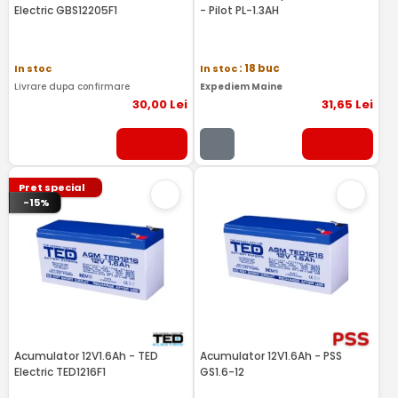
Electric GBS12205F1
- Pilot PL-1.3AH
In stoc
In stoc
: 18 buc
Livrare dupa confirmare
Expediem Maine
30
,00
Lei
31
,65
Lei
Pret special
-15%
Acumulator 12V1.6Ah - TED
Acumulator 12V1.6Ah - PSS
Electric TED1216F1
GS1.6-12