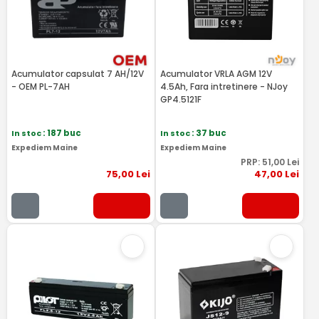
Acumulator capsulat 7 AH/12V
Acumulator VRLA AGM 12V
- OEM PL-7AH
4.5Ah, Fara intretinere - NJoy
GP4.5121F
In stoc
: 187 buc
In stoc
: 37 buc
Expediem Maine
Expediem Maine
PRP:
51
,00
Lei
75
,00
Lei
47
,00
Lei