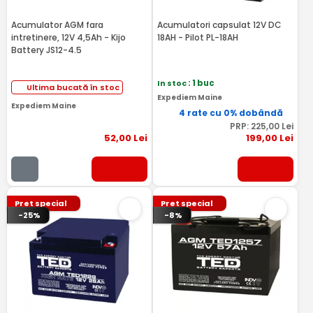
Acumulator AGM fara
Acumulatori capsulat 12V DC
intretinere, 12V 4,5Ah - Kijo
18AH - Pilot PL-18AH
Battery JS12-4.5
In stoc
: 1 buc
Ultima bucată în stoc
Expediem Maine
Expediem Maine
4 rate cu 0% dobândă
PRP:
225
,00
Lei
52
,00
Lei
199
,00
Lei
Pret special
Pret special
-25%
-8%