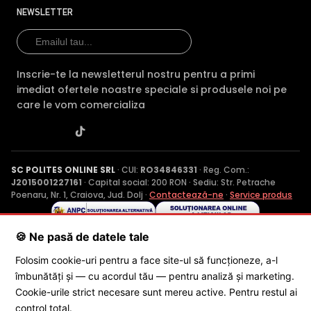
NEWSLETTER
Inscrie-te la newsletterul nostru pentru a primi
imediat ofertele noastre speciale si produsele noi pe
care le vom comercializa
SC POLITES ONLINE SRL
· CUI:
RO34846331
· Reg. Com.:
J2015001227161
· Capital social: 200 RON · Sediu: Str. Petrache
Poenaru, Nr. 1, Craiova, Jud. Dolj ·
Contactează-ne
·
Service produs
🍪 Ne pasă de datele tale
© 2026 SC POLITES ONLINE SRL
Folosim cookie-uri pentru a face site-ul să funcționeze, a-l
îmbunătăți și — cu acordul tău — pentru analiză și marketing.
Cookie-urile strict necesare sunt mereu active. Pentru restul ai
control total.