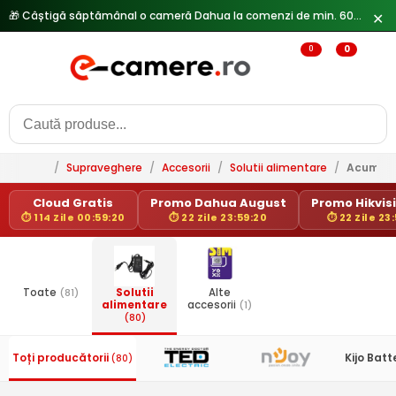
🎁 Câștigă săptămânal o cameră Dahua la comenzi de min. 600 lei —
✕
0
0
/
Supraveghere
/
Accesorii
/
Solutii alimentare
/
Acumula
Cloud Gratis
Promo Dahua August
Promo Hikvisi
⏱ 114 Zile 00:59:20
⏱ 22 Zile 23:59:20
⏱ 22 Zile 23
Toate
(81)
Solutii
Alte
alimentare
accesorii
(1)
(80)
Toți producătorii
Kijo Batt
(80)