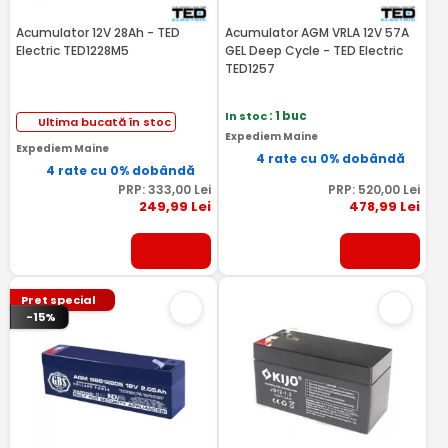
Acumulator 12V 28Ah - TED
Acumulator AGM VRLA 12V 57A
Electric TED1228M5
GEL Deep Cycle - TED Electric
TED1257
In stoc
: 1 buc
Ultima bucată în stoc
Expediem Maine
Expediem Maine
4 rate cu 0% dobândă
4 rate cu 0% dobândă
PRP:
333
,00
Lei
PRP:
520
,00
Lei
249
,99
Lei
478
,99
Lei
Pret special
-15%