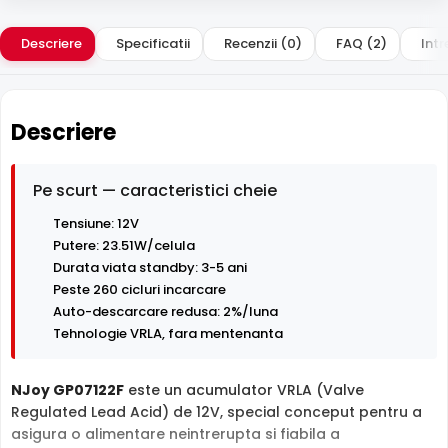
Descriere
Specificatii
Recenzii (0)
FAQ (2)
Intr
Descriere
Pe scurt — caracteristici cheie
Tensiune: 12V
Putere: 23.51W/celula
Durata viata standby: 3-5 ani
Peste 260 cicluri incarcare
Auto-descarcare redusa: 2%/luna
Tehnologie VRLA, fara mentenanta
NJoy GP07122F
este un acumulator VRLA (Valve
Regulated Lead Acid) de 12V, special conceput pentru a
asigura o alimentare neintrerupta si fiabila a