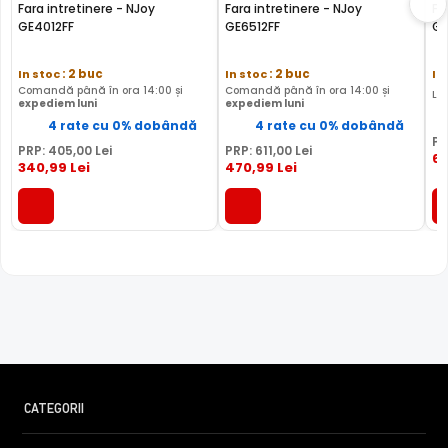
Fara intretinere - NJoy
Fara intretinere - NJoy
Fa
GE4012FF
GE6512FF
GE
In stoc
: 2 buc
In stoc
: 2 buc
In
Comandă până în ora 14:00 și
Comandă până în ora 14:00 și
Li
expediem luni
expediem luni
4 rate cu 0% dobândă
4 rate cu 0% dobândă
PR
PRP:
405
,00
Lei
PRP:
611
,00
Lei
69
340
,99
Lei
470
,99
Lei
CATEGORII