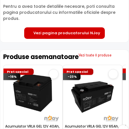
Pentru a avea toate detaliile necesare, poti consulta
pagina producatorului cu informatiile oficiale despre
produs.
Vezi pagina producatorului NJoy
Produse asemanatoare
Vezi toate 8 produse
Pret special
Pret special
P
-16%
-23%
Acumulator VRLA GEL 12V 40Ah,
Acumulator VRLA GEL 12V 65Ah,
Ac