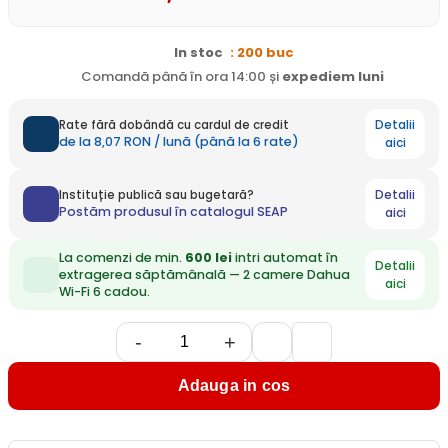
In stoc
: 200 buc
Comandă până în ora 14:00 și
expediem
luni
Detalii
Rate fără dobândă cu cardul de credit
de la 8,07 RON / lună (până la 6 rate)
aici
Detalii
Instituție publică sau bugetară?
Postăm produsul în catalogul SEAP
aici
La comenzi de min.
600 lei
intri automat în
Detalii
extragerea săptămânală — 2 camere Dahua
aici
Wi-Fi 6 cadou.
-
+
Adauga in cos