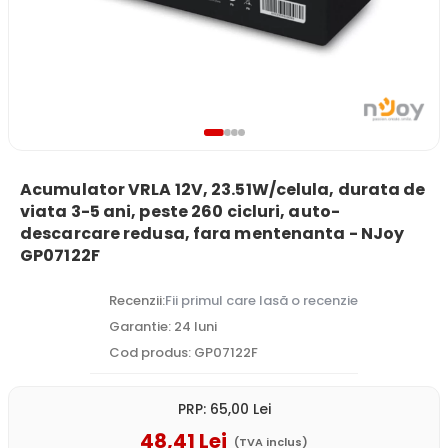
Acumulator VRLA 12V, 23.51W/celula, durata de
viata 3-5 ani, peste 260 cicluri, auto-
descarcare redusa, fara mentenanta - NJoy
GP07122F
Recenzii:
Fii primul care lasă o recenzie
Garantie: 24 luni
Cod produs: GP07122F
PRP:
65
,00
Lei
48
,41
Lei
(TVA inclus)