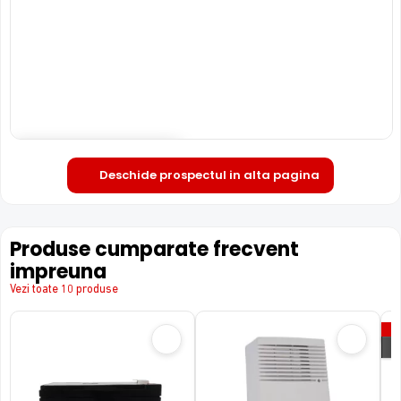
Deschide in fullscreen
Deschide prospectul in alta pagina
Produse cumparate frecvent
impreuna
Vezi toate 10 produse
P