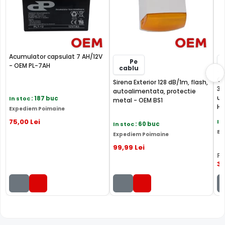
Acumulator capsulat 7 AH/12V
Pe
- OEM PL-7AH
cablu
Ca
Sirena Exterior 128 dB/1m, flash,
30
autoalimentata, protectie
um
In stoc
: 187 buc
metal - OEM BS1
HF
Expediem Poimaine
75
,00
Lei
In
In stoc
: 60 buc
Ex
Expediem Poimaine
99
,99
Lei
PR
31