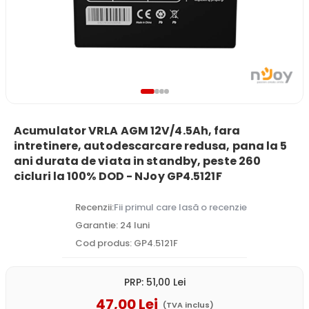
Acumulator VRLA AGM 12V/4.5Ah, fara
intretinere, autodescarcare redusa, pana la 5
ani durata de viata in standby, peste 260
cicluri la 100% DOD - NJoy GP4.5121F
Recenzii:
Fii primul care lasă o recenzie
Garantie: 24 luni
Cod produs: GP4.5121F
PRP:
51
,00
Lei
47
,00
Lei
(TVA inclus)