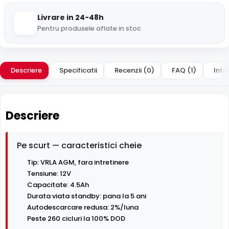
Livrare in 24-48h
Pentru produsele aflate in stoc
Descriere
Specificatii
Recenzii (0)
FAQ (1)
Intre
Descriere
Pe scurt — caracteristici cheie
Tip: VRLA AGM, fara intretinere
Tensiune: 12V
Capacitate: 4.5Ah
Durata viata standby: pana la 5 ani
Autodescarcare redusa: 2%/luna
Peste 260 cicluri la 100% DOD