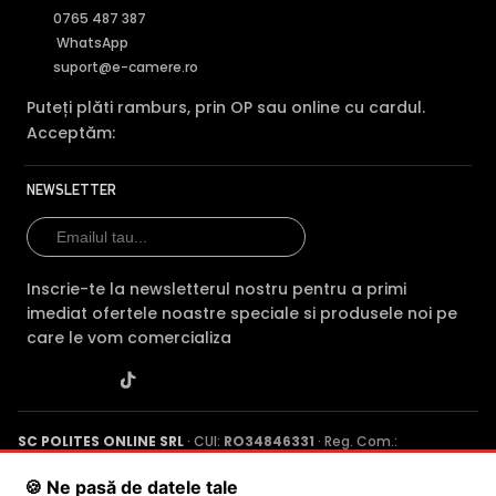
0765 487 387
WhatsApp
suport@e-camere.ro
Puteți plăti ramburs, prin OP sau online cu cardul.
Acceptăm:
NEWSLETTER
Inscrie-te la newsletterul nostru pentru a primi
imediat ofertele noastre speciale si produsele noi pe
care le vom comercializa
SC POLITES ONLINE SRL
· CUI:
RO34846331
· Reg. Com.:
J2015001227161
· Capital social: 200 RON · Sediu: Str. Petrache
Poenaru, Nr. 1, Craiova, Jud. Dolj ·
Contactează-ne
·
Service produs
🍪 Ne pasă de datele tale