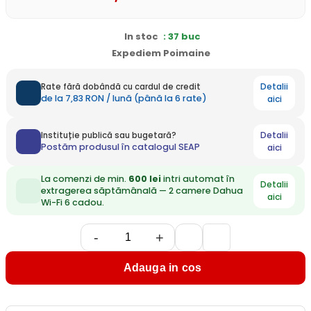
In stoc
: 37 buc
Expediem Poimaine
Detalii
Rate fără dobândă cu cardul de credit
de la 7,83 RON / lună (până la 6 rate)
aici
Detalii
Instituție publică sau bugetară?
Postăm produsul în catalogul SEAP
aici
La comenzi de min.
600 lei
intri automat în
Detalii
extragerea săptămânală — 2 camere Dahua
aici
Wi-Fi 6 cadou.
-
+
Adauga in cos