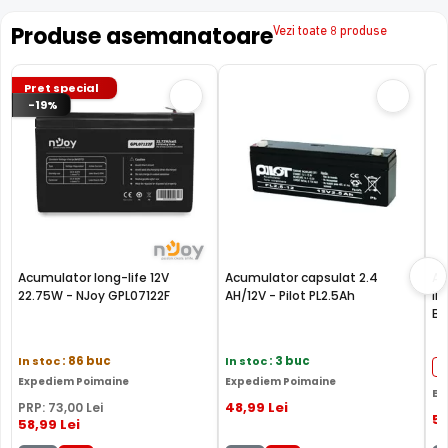
Produse asemanatoare
Vezi toate 8 produse
Pret special
-19%
Acumulator long-life 12V
Acumulator capsulat 2.4
Ac
22.75W - NJoy GPL07122F
AH/12V - Pilot PL2.5Ah
in
Ba
In stoc
: 86 buc
In stoc
: 3 buc
Expediem Poimaine
Expediem Poimaine
Ex
48
,99
Lei
PRP:
73
,00
Lei
5
58
,99
Lei