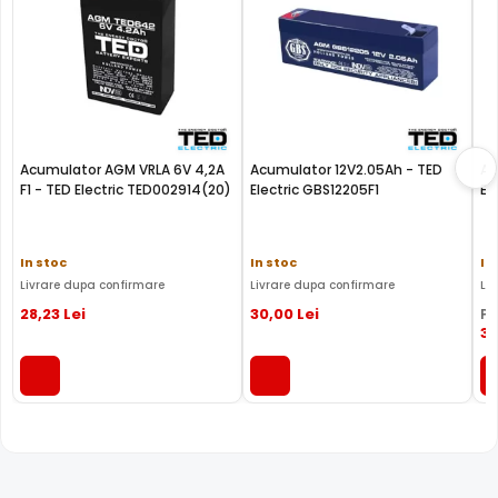
Acumulator AGM VRLA 6V 4,2A
Acumulator 12V2.05Ah - TED
Acu
F1 - TED Electric TED002914(20)
Electric GBS12205F1
El
In stoc
In stoc
In
Livrare dupa confirmare
Livrare dupa confirmare
Li
28
,23
Lei
30
,00
Lei
PR
3