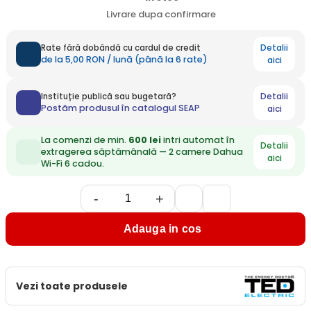
Livrare dupa confirmare
Detalii
Rate fără dobândă cu cardul de credit
de la 5,00 RON / lună (până la 6 rate)
aici
Detalii
Instituție publică sau bugetară?
Postăm produsul în catalogul SEAP
aici
La comenzi de min.
600 lei
intri automat în
Detalii
extragerea săptămânală — 2 camere Dahua
aici
Wi-Fi 6 cadou.
-
+
Adauga in cos
Vezi toate produsele