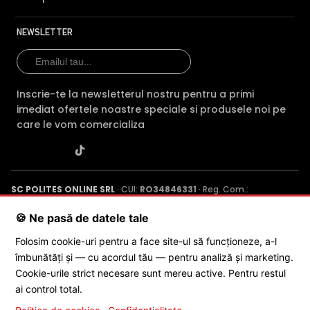
NEWSLETTER
Inscrie-te la newsletterul nostru pentru a primi
imediat ofertele noastre speciale si produsele noi pe
care le vom comercializa
SC POLITES ONLINE SRL
· CUI:
RO34846331
· Reg. Com.:
J2015001227161
· Capital social: 200 RON · Sediu: Str. Petrache
Poenaru, Nr. 1, Craiova, Jud. Dolj ·
Contactează-ne
·
Service produs
🍪 Ne pasă de datele tale
Folosim cookie-uri pentru a face site-ul să funcționeze, a-l
îmbunătăți și — cu acordul tău — pentru analiză și marketing.
© 2026 SC POLITES ONLINE SRL
Cookie-urile strict necesare sunt mereu active. Pentru restul
ai control total.