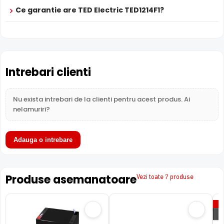
Ce garantie are TED Electric TED1214F1?
Intrebari clienti
Nu exista intrebari de la clienti pentru acest produs. Ai
nelamuriri?
Adauga o intrebare
Produse asemanatoare
Vezi toate 7 produse
P