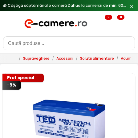
🎁 Câștigă săptămânal o cameră Dahua la comenzi de min. 600 lei —
✕
0
0
/
Supraveghere
/
Accesorii
/
Solutii alimentare
/
Acumulat
Pret special
-9%