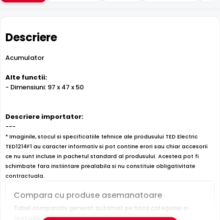
Descriere
Acumulator
Alte functii:
- Dimensiuni: 97 x 47 x 50
Descriere importator:
---
* Imaginile, stocul si specificatiile tehnice ale produsului TED Electric
TED1214F1 au caracter informativ si pot contine erori sau chiar accesorii
ce nu sunt incluse in pachetul standard al produsului. Acestea pot fi
schimbate fara instiintare prealabila si nu constituie obligativitate
contractuala.
Compara cu produse asemanatoare
Tabel comparativ generat automat pe baza categoriei si
features.