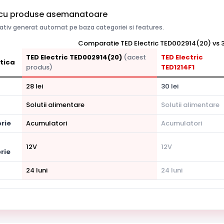
cu produse asemanatoare
tiv generat automat pe baza categoriei si features.
Comparatie TED Electric TED002914(20) vs 3
TED Electric TED002914(20)
(acest
TED Electric
tica
produs)
TED1214F1
28 lei
30 lei
Solutii alimentare
Solutii alimentare
rie
Acumulatori
Acumulatori
12V
12V
rie
24 luni
24 luni