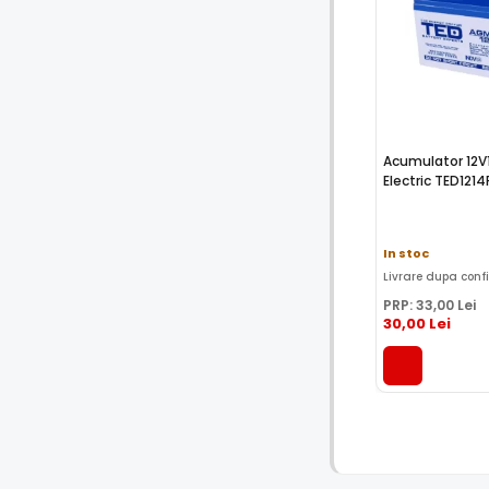
Acumulator 12V
Electric TED1214
In stoc
Livrare dupa conf
PRP:
33
,00
Lei
30
,00
Lei