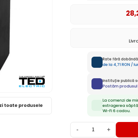
28
,
Liv
Rate fără dobândă 
de la 4,71 RON / l
Instituție publică
Postăm produsul 
La comenzi de mi
zi toate produsele
extragerea săpt
Wi-Fi 6 cadou.
-
+