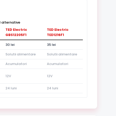
 alternative
TED Electric
TED Electric
GBS12205F1
TED1216F1
30 lei
35 lei
Solutii alimentare
Solutii alimentare
Acumulatori
Acumulatori
12V
12V
24 luni
24 luni