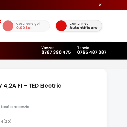
✕
Cosul este gol
Contul meu
0.00 Lei
Autentificare
Vanzari
Tehnic
0767 390 475
0765 487 387
,2A F1 - TED Electric
e lasă o recenzie
14(20)