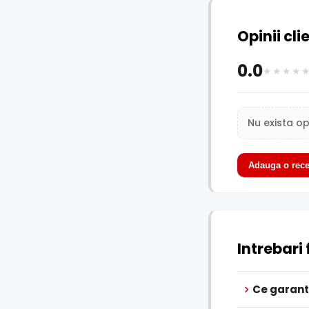
Opinii cli
0.0
Nu exista op
Adauga o rece
Intrebari
Ce garant