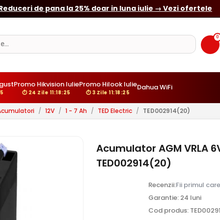
☀️
Camere cu panou solar si/sau 4G - Ghid complet
0
gust
Promo Hikvision Iulie
Promo Hilook Iulie
Dahua WiFi
24
⏱ 24 Zile 11:18:24
⏱ 3 Zile 11:18:24
Acumulatori
/
12V
/
1 - 7 Ah
/
TED Electric
/
TED002914(20)
Acumulator AGM VRLA 6V 4
TED002914(20)
Recenzii:
Fii primul car
Garantie: 24 luni
Cod produs: TED0029