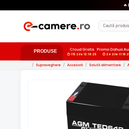
Cloud Gratis
Promo Dahua Au
PRODUSE
⏱ 115 Zile 12:18:24
⏱ 24 Zile 11:18:
/
Supraveghere
/
Accesorii
/
Solutii alimentare
/