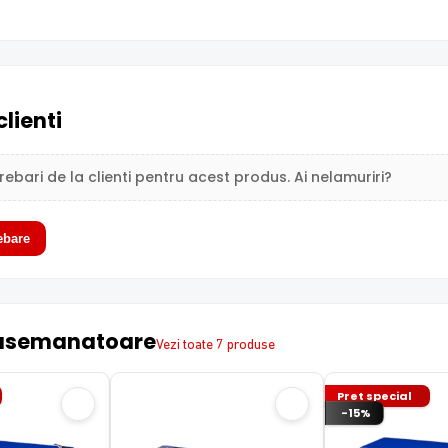
clienti
trebari de la clienti pentru acest produs. Ai nelamuriri?
ebare
asemanatoare
Vezi toate 7 produse
Pret special
-15%