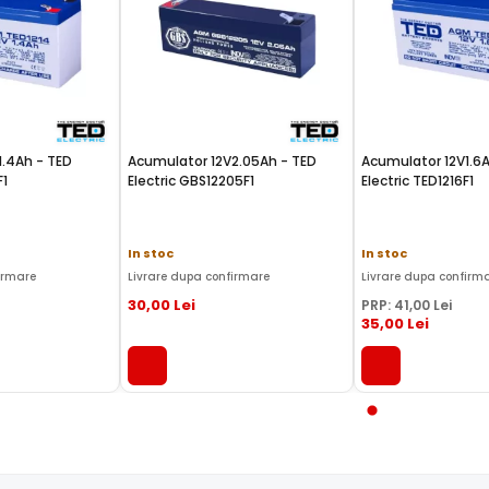
1.4Ah - TED
Acumulator 12V2.05Ah - TED
Acumulator 12V1.6Ah - 
F1
Electric GBS12205F1
Electric TED1216F1
In stoc
In stoc
irmare
Livrare dupa confirmare
Livrare dupa confirm
30
,00
Lei
PRP:
41
,00
Lei
35
,00
Lei