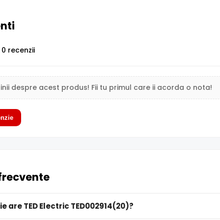
enti
0 recenzii
inii despre acest produs! Fii tu primul care ii acorda o nota!
nzie
 frecvente
ie are TED Electric TED002914(20)?