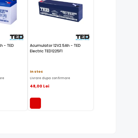
TED
Acumulator 12V2.5Ah - TED
Electric TED1225F1
In stoc
are
Livrare dupa confirmare
48
,00
Lei