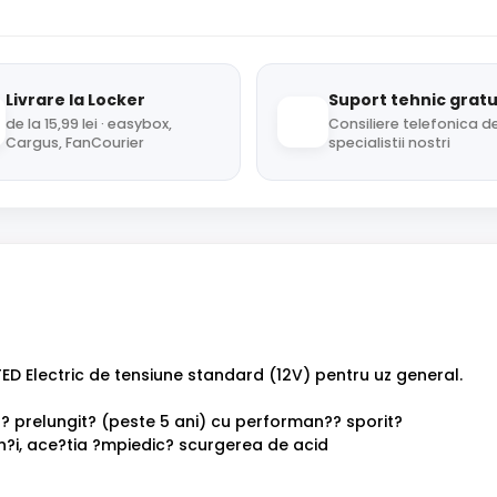
Livrare la Locker
Suport tehnic gratu
de la 15,99 lei · easybox,
Consiliere telefonica de
Cargus, FanCourier
specialistii nostri
ED Electric de tensiune standard (12V) pentru uz general.
? prelungit? (peste 5 ani) cu performan?? sporit?
n?i, ace?tia ?mpiedic? scurgerea de acid