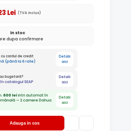
23
Lei
(TVA inclus)
In stoc
rare dupa confirmare
Detalii
cu cardul de credit
ună (până la 6 rate)
aici
Detalii
 sau bugetară?
în catalogul SEAP
aici
n.
600 lei
intri automat în
Detalii
ămânală — 2 camere Dahua
aici
Adauga in cos