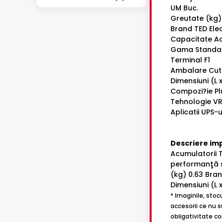
UM Buc.
Greutate (kg)
Brand TED Elec
Capacitate Ac
Gama Standa
Terminal F1
Ambalare Cut
Dimensiuni (L 
Compozi?ie P
Tehnologie V
Aplicatii UPS-u
Descriere im
Acumulatorii T
performanţă sp
(kg) 0.63 Bra
Dimensiuni (L 
* Imaginile, stoc
accesorii ce nu s
obligativitate c