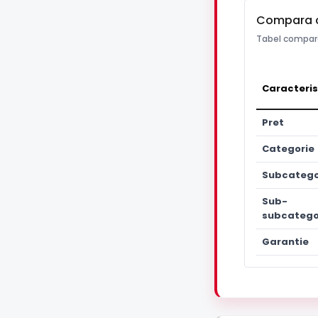
Compara 
Tabel compara
Caracteris
Pret
Categorie
Subcatego
Sub-
subcatego
Garantie