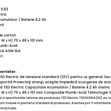
 0.63
tric
umulator / Baterie 4.2 Ah
rd
ie carton
x W x H) 70 x 48 x 101 mm
lumb-Acid
RLA AGM SLA
ri
portator:
ED Electric de tensiune standard (12V) pentru uz general. Dur
orită Proiectaţi etanşi, aceştia împiedică scurgerea de acid
nd TED Electric Capacitate Acumulator / Baterie 4.2 Ah Gama
x W x H) 70 x 48 x 101 mm Compoziție Plumb-Acid Tehnologie V
ul si specificatiile tehnice ale produsului TED Electric TED002914(20) au c
unt incluse in pachetul standard al produsului. Acestea pot fi schimbate f
ontractuala.