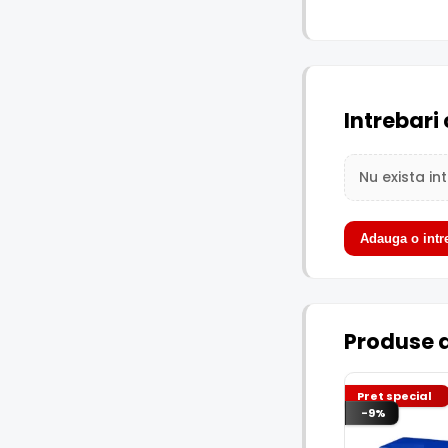
Intrebari 
Nu exista in
Adauga o intr
Produse 
Pret special
-9%