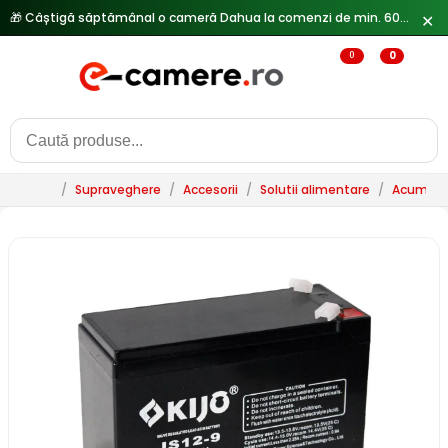
🎁 Câștigă săptămânal o cameră Dahua la comenzi de min. 600 lei —
✕
0
0
/
Supraveghere
/
Accesorii
/
Solutii alimentare
/
Acumulat