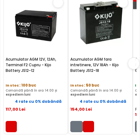
P
Acumulator AGM 12V, 12Ah,
Acumulator AGM fara
Ac
Terminal F2 Cupru - Kijo
intretinere, 12V 18Ah - Kijo
Fa
Battery JS12-12
Battery JS12-18
GP
In stoc
: 100 buc
In stoc
: 50 buc
In
Comandă până în ora 14:00 și
Comandă până în ora 14:00 și
Co
expediem luni
expediem luni
ex
4 rate cu 0% dobândă
4 rate cu 0% dobândă
117
,00
Lei
154
,00
Lei
PR
12