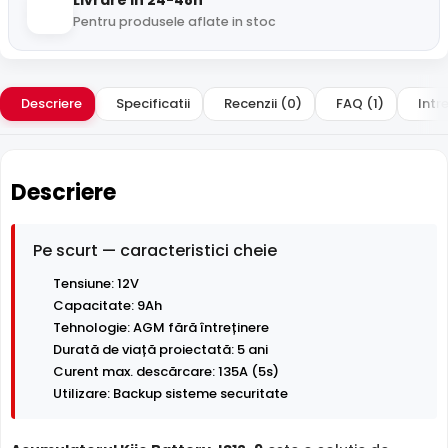
Livrare in 24-48h
Pentru produsele aflate in stoc
Descriere
Specificatii
Recenzii (0)
FAQ (1)
Intre
Descriere
Pe scurt — caracteristici cheie
Tensiune: 12V
Capacitate: 9Ah
Tehnologie: AGM fără întreținere
Durată de viață proiectată: 5 ani
Curent max. descărcare: 135A (5s)
Utilizare: Backup sisteme securitate