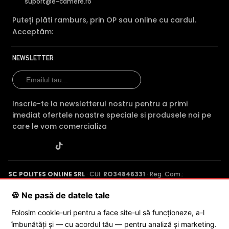
suport@e-camere.ro
Puteți plăti ramburs, prin OP sau online cu cardul.
Acceptăm:
NEWSLETTER
Inscrie-te la newsletterul nostru pentru a primi
imediat ofertele noastre speciale si produsele noi pe
care le vom comercializa
SC POLITES ONLINE SRL
· CUI:
RO34846331
· Reg. Com.:
J2015001227161
· Capital social: 200 RON · Sediu: Str. Petrache
Poenaru, Nr. 1, Craiova, Jud. Dolj ·
Contactează-ne
·
Service produs
🍪 Ne pasă de datele tale
Folosim cookie-uri pentru a face site-ul să funcționeze, a-l
îmbunătăți și — cu acordul tău — pentru analiză și marketing.
© 2026 SC POLITES ONLINE SRL