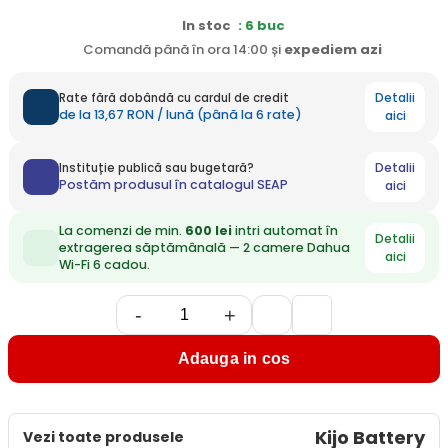
In stoc
: 6 buc
Comandă până în ora 14:00 și
expediem
azi
Detalii
Rate fără dobândă cu cardul de credit
de la 13,67 RON / lună (până la 6 rate)
aici
Detalii
Instituție publică sau bugetară?
Postăm produsul în catalogul SEAP
aici
La comenzi de min.
600 lei
intri automat în
Detalii
extragerea săptămânală — 2 camere Dahua
aici
Wi-Fi 6 cadou.
-
+
Adauga in cos
Kijo Battery
Vezi toate produsele