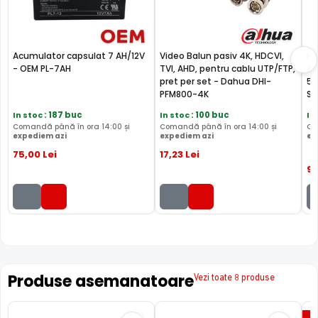
Acumulator capsulat 7 AH/12V
Video Balun pasiv 4K, HDCVI,
Ha
- OEM PL-7AH
TVI, AHD, pentru cablu UTP/FTP,
4T
pret per set - Dahua DHI-
59
PFM800-4K
ST
In stoc
: 187 buc
In stoc
: 100 buc
In
Comandă până în ora 14:00 și
Comandă până în ora 14:00 și
Co
expediem azi
expediem azi
ex
75
,00
Lei
17
,23
Lei
9
Produse asemanatoare
Vezi toate 8 produse