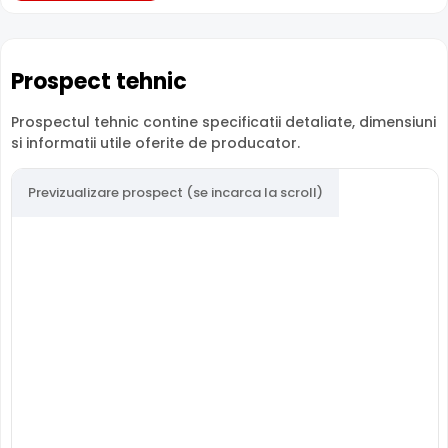
Sub-
12V
12V
12
subcategorie
Garantie
24 luni
24 luni
24
Prospect tehnic
Prospectul tehnic contine specificatii detaliate, dimensiuni
si informatii utile oferite de producator.
Previzualizare prospect (se incarca la scroll)