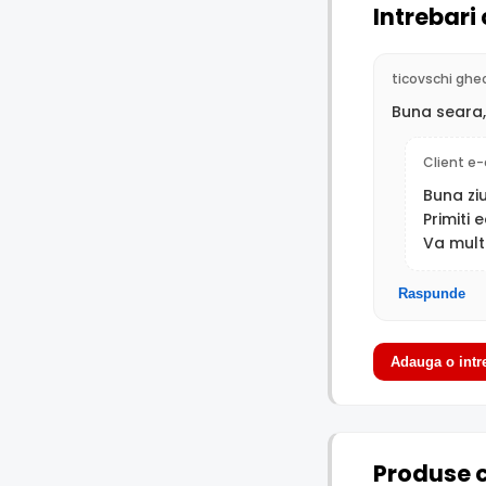
Intrebari 
ticovschi ghe
Buna seara,
Client e-
Buna zi
Primiti
Va mul
Raspunde
Adauga o intr
Produse 