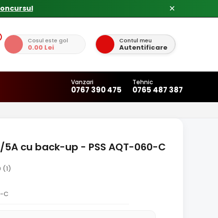
✕
Cosul este gol
Contul meu
0.00 Lei
Autentificare
Vanzari
Tehnic
0767 390 475
0765 487 387
C/5A cu back-up - PSS AQT-060-C
0
(1)
0-C