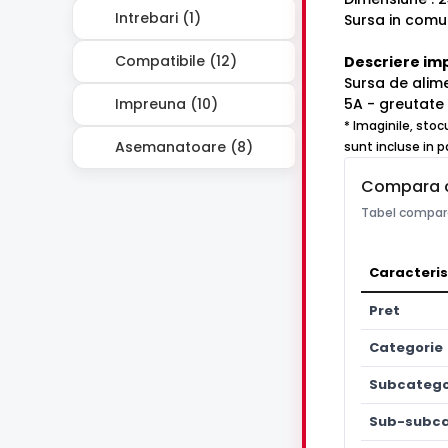
Intrebari (1)
Sursa in comu
Compatibile (12)
Descriere im
Sursa de alime
Impreuna (10)
5A - greutate
* Imaginile, stoc
Asemanatoare (8)
sunt incluse in p
Compara 
Tabel compara
Caracteris
Pret
Categorie
Subcatego
Sub-subca