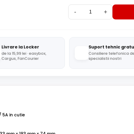
-
+
Livrare la Locker
Suport tehnic gratu
de la 15,99 lei · easybox,
Consiliere telefonica de
Cargus, FanCourier
specialistii nostri
 5A in cutie
 233 mm x 193 mm x 74 mm