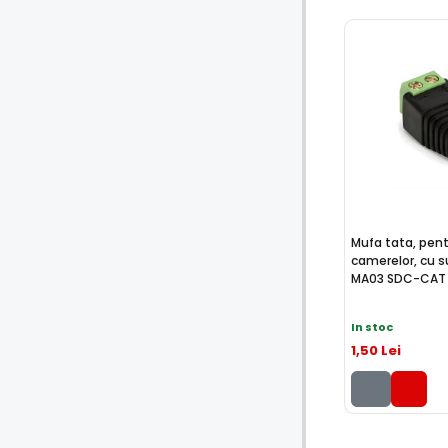
Mufa tata, pen
camerelor, cu s
MA03 SDC-CAT
In stoc
1
,50
Lei