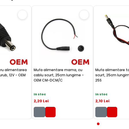
tru alimentarea
Mufa alimentare mama, cu
Mufa alimentare ta
urub, 12V - OEM
cablu scurt, 25cm lungime -
scurt, 25cm lungi
OEM CM-DCM/C
25S
In stoc
In stoc
2
,20
Lei
2
,10
Lei