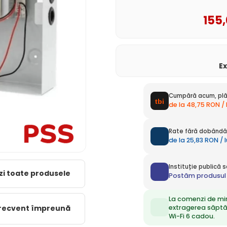
155
E
Cumpără acum, plă
de la 48,75 RON /
Rate fără dobândă 
de la 25,83 RON / 
Instituție publică
zi toate produsele
Postăm produsul 
La comenzi de mi
extragerea săpt
frecvent împreună
Wi-Fi 6 cadou.