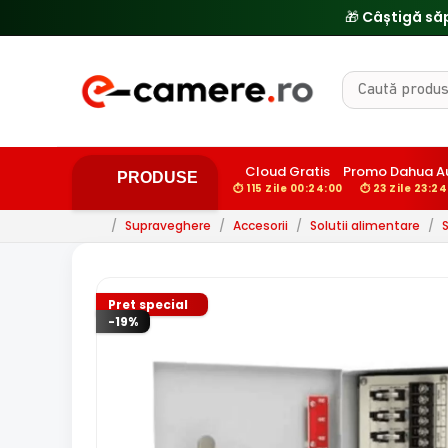
Cloud Gratis
Promo Dahua A
PRODUSE
⏱ 115 Zile 00:23:59
⏱ 23 Zile 23:23
/
Supraveghere
/
Accesorii
/
Solutii alimentare
/
Pret special
-19%