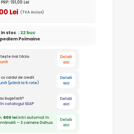
PRP:
191
,00
Lei
,00
Lei
(TVA inclus)
In stoc
: 22 buc
xpediem Poimaine
Detalii
tește mai târziu
 lună
aici
Detalii
cu cardul de credit
lună (până la 6 rate)
aici
Detalii
 sau bugetară?
în catalogul SEAP
aici
n.
600 lei
intri automat în
Detalii
ămânală — 2 camere Dahua
aici