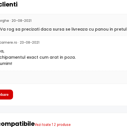
clienti
orghe · 20-08-2021
Va rog sa precizati daca sursa se livreaza cu panou in pretul
camere.ro · 23-08-2021
ua,
 echipamentul exact cum arat in poza.
tumim!
ebare
compatibile
Vezi toate 12 produse