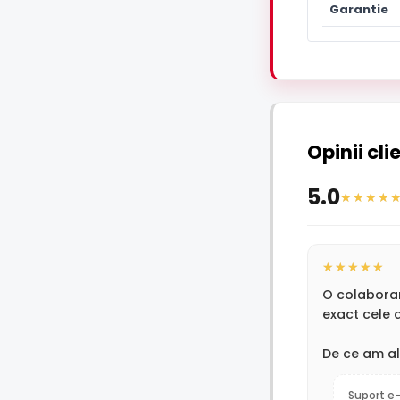
Garantie
Opinii cli
5.0
O colaborare
exact cele 
De ce am al
Suport e