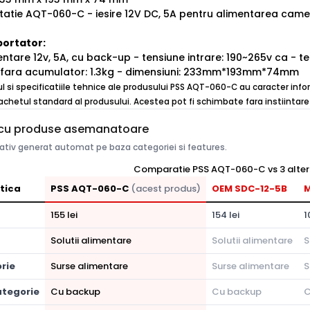
tatie AQT-060-C - iesire 12V DC, 5A pentru alimentarea came
portator:
ntare 12v, 5A, cu back-up - tensiune intrare: 190~265v ca - ten
 fara acumulator: 1.3kg - dimensiuni: 233mm*193mm*74mm
ul si specificatiile tehnice ale produsului PSS AQT-060-C au caracter infor
achetul standard al produsului. Acestea pot fi schimbate fara instiintare 
cu produse asemanatoare
tiv generat automat pe baza categoriei si features.
Comparatie PSS AQT-060-C vs 3 alter
tica
PSS AQT-060-C
(acest produs)
OEM SDC-12-5B
M
155 lei
154 lei
1
Solutii alimentare
Solutii alimentare
S
rie
Surse alimentare
Surse alimentare
S
tegorie
Cu backup
Cu backup
C