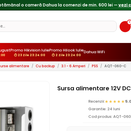
0
ugust
Promo Hikvision Iulie
Promo Hilook Iulie
Dahua WiFi
:59
⏱ 23 Zile 23:23:59
⏱ 2 Zile 23:23:59
Surse alimentare
/
Cu backup
/
3.1 - 6 Amperi
/
PSS
/
AQT-060-C
Sursa alimentare 12V D
Recenzii:
5.
Garantie: 24 luni
Cod produs: AQT-06