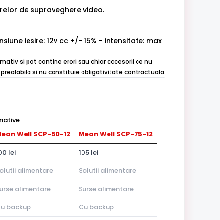
relor de supraveghere video.
siune iesire: 12v cc +/- 15% - intensitate: max
mativ si pot contine erori sau chiar accesorii ce nu
prealabila si nu constituie obligativitate contractuala.
native
ean Well SCP-50-12
Mean Well SCP-75-12
00 lei
105 lei
olutii alimentare
Solutii alimentare
urse alimentare
Surse alimentare
u backup
Cu backup