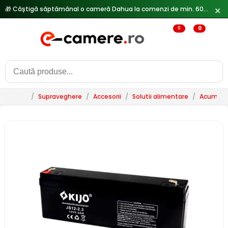
🎁 Câștigă săptămânal o cameră Dahua la comenzi de min. 600 lei —
✕
0
0
/
Supraveghere
/
Accesorii
/
Solutii alimentare
/
Acumulat