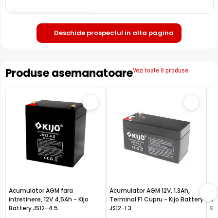
Deschide in fullscreen
Deschide prospectul in alta pagina
Produse asemanatoare
Vezi toate 8 produse
Acumulator AGM fara
Acumulator AGM 12V, 1.3Ah,
Ac
intretinere, 12V 4,5Ah - Kijo
Terminal F1 Cupru - Kijo Battery
in
Battery JS12-4.5
JS12-1.3
Ba