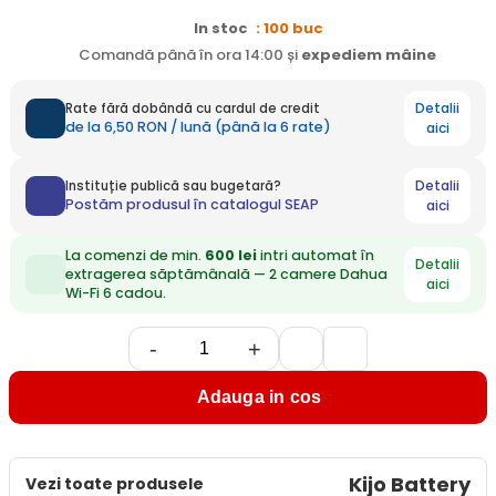
In stoc
: 100 buc
Comandă până în ora 14:00 și
expediem
mâine
Detalii
Rate fără dobândă cu cardul de credit
de la 6,50 RON / lună (până la 6 rate)
aici
Detalii
Instituție publică sau bugetară?
Postăm produsul în catalogul SEAP
aici
La comenzi de min.
600 lei
intri automat în
Detalii
extragerea săptămânală — 2 camere Dahua
aici
Wi-Fi 6 cadou.
-
+
Adauga in cos
Kijo Battery
Vezi toate produsele