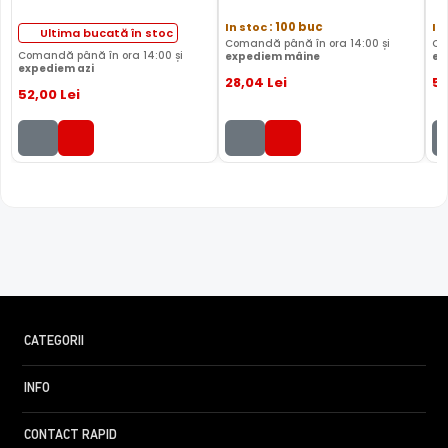
In stoc
: 100 buc
In
Ultima bucată în stoc
Comandă până în ora 14:00 și
Co
Comandă până în ora 14:00 și
expediem mâine
ex
expediem azi
28
,04
Lei
5
52
,00
Lei
CATEGORII
INFO
CONTACT RAPID