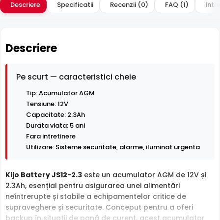
Descriere
Specificatii
Recenzii (0)
FAQ (1)
Intre
Descriere
Pe scurt — caracteristici cheie
Tip: Acumulator AGM
Tensiune: 12V
Capacitate: 2.3Ah
Durata viata: 5 ani
Fara intretinere
Utilizare: Sisteme securitate, alarme, iluminat urgenta
Kijo Battery JS12-2.3
este un acumulator AGM de 12V și
2.3Ah, esențial pentru asigurarea unei alimentări
neîntrerupte și stabile a echipamentelor critice de
supraveghere și securitate. Conceput pentru a oferi
backup în situații de pană de curent, acest acumulator