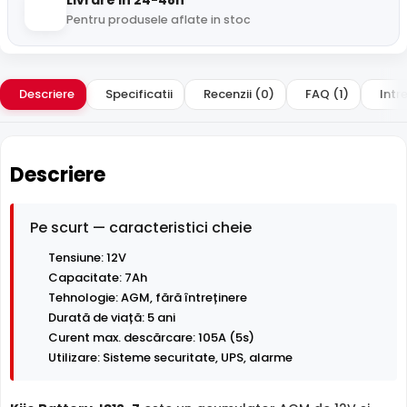
Livrare in 24-48h
Pentru produsele aflate in stoc
Descriere
Specificatii
Recenzii (0)
FAQ (1)
Intre
Descriere
Pe scurt — caracteristici cheie
Tensiune: 12V
Capacitate: 7Ah
Tehnologie: AGM, fără întreținere
Durată de viață: 5 ani
Curent max. descărcare: 105A (5s)
Utilizare: Sisteme securitate, UPS, alarme