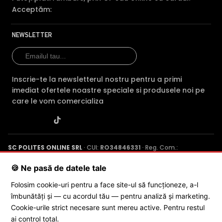
Acceptăm:
NEWSLETTER
Inscrie-te la newsletterul nostru pentru a primi
imediat ofertele noastre speciale si produsele noi pe
care le vom comercializa
SC POLITES ONLINE SRL
· CUI:
RO34846331
· Reg. Com.:
J2015001227161
· Capital social: 200 RON · Sediu: Str. Petrache
Poenaru, Nr. 1, Craiova, Jud. Dolj ·
Contactează-ne
·
Service produs
🍪 Ne pasă de datele tale
Folosim cookie-uri pentru a face site-ul să funcționeze, a-l
îmbunătăți și — cu acordul tău — pentru analiză și marketing.
© 2026 SC POLITES ONLINE SRL
Cookie-urile strict necesare sunt mereu active. Pentru restul
ai control total.