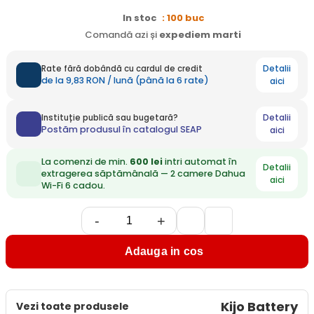
In stoc
: 100 buc
Comandă azi și
expediem
marti
Detalii
Rate fără dobândă cu cardul de credit
de la 9,83 RON / lună (până la 6 rate)
aici
Detalii
Instituție publică sau bugetară?
Postăm produsul în catalogul SEAP
aici
La comenzi de min.
600 lei
intri automat în
Detalii
extragerea săptămânală — 2 camere Dahua
aici
Wi-Fi 6 cadou.
-
+
Adauga in cos
Kijo Battery
Vezi toate produsele