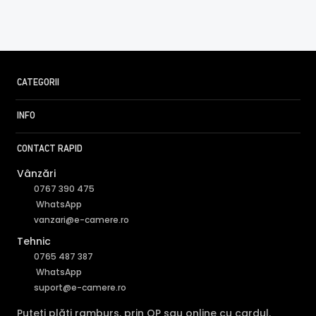
CATEGORII
INFO
CONTACT RAPID
Vânzări
0767 390 475
WhatsApp
vanzari@e-camere.ro
Tehnic
0765 487 387
WhatsApp
suport@e-camere.ro
Puteți plăti ramburs, prin OP sau online cu cardul.