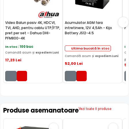
Video Balun pasiv 4K, HDCVI,
Acumulator AGM fara
Ac
TVI, AHD, pentru cablu UTP/FTP,
intretinere, 12V 4,5Ah - Kijo
PL
pret per set - Dahua DHI-
Battery JS12-4.5
PFM800-4K
In stoc
: 100 buc
In
Ultima bucată în stoc
Comandă acum și
expediem Luni
Co
Comandă acum și
expediem Luni
17
,23
Lei
PR
52
,00
Lei
5
Produse asemanatoare
Vezi toate 8 produse