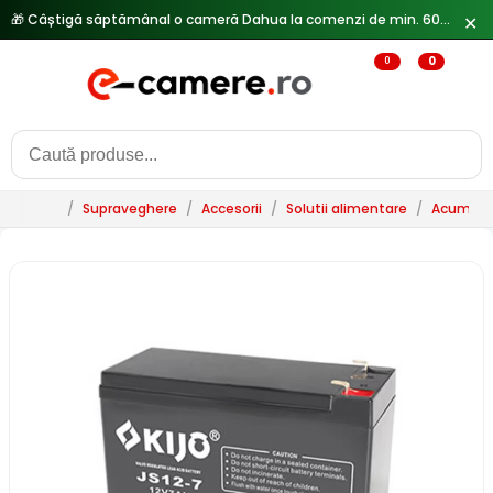
🎁 Câștigă săptămânal o cameră Dahua la comenzi de min. 600 lei —
✕
0
0
/
Supraveghere
/
Accesorii
/
Solutii alimentare
/
Acumulat