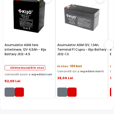
Acumulator AGM fara
Acumulator AGM 12V, 1.3Ah,
Ac
intretinere, 12V 4,5Ah - Kijo
Terminal F1 Cupru - Kijo Battery
in
Battery JS12-4.5
JS12-1.3
Ba
In stoc
: 100 buc
In
Ultima bucată în stoc
Comandă azi și
expediem marti
Co
Comandă acum și
expediem Luni
28
,04
Lei
3
52
,00
Lei