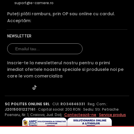
suport@e-camere.ro
Puteți plăti ramburs, prin OP sau online cu cardul.
Acceptăm:
NEWSLETTER
Inscrie-te la newsletterul nostru pentru a primi
imediat ofertele noastre speciale si produsele noi pe
care le vom comercializa
SC POLITES ONLINE SRL
· CUI:
RO34846331
· Reg. Com.:
J2015001227161
· Capital social: 200 RON · Sediu: Str. Petrache
Poenaru, Nr. 1, Craiova, Jud. Dolj ·
Contactează-ne
·
Service produs