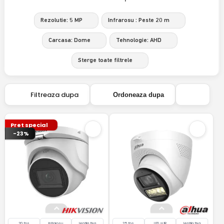
Rezolutie: 5 MP
Infrarosu : Peste 20 m
Carcasa: Dome
Tehnologie: AHD
Sterge toate filtrele
Filtreaza dupa
Ordoneaza dupa
Pret special
-23%
20 fps
Infrarosu
lentila fixa
25 fps
LED si IR
lentila fixa