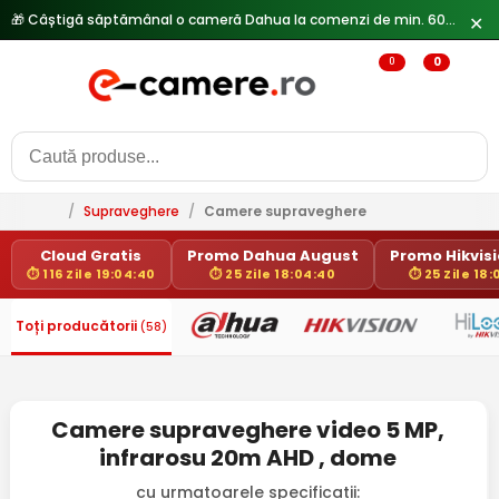
🎁 Câștigă săptămânal o cameră Dahua la comenzi de min. 600 lei —
✕
0
0
/
Supraveghere
/
Camere supraveghere
Cloud Gratis
Promo Dahua August
Promo Hikvisio
⏱ 116 Zile 19:04:40
⏱ 25 Zile 18:04:40
⏱ 25 Zile 18
Toți producătorii
(58)
Camere supraveghere video 5 MP,
infrarosu 20m AHD , dome
cu urmatoarele specificatii: