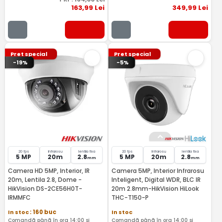
163
,99
Lei
349
,99
Lei
Pret special
Pret special
-19%
-5%
20 fps
Infrarosu
lentila fixa
20 fps
Infrarosu
lentila fixa
5 MP
20m
2.8
5 MP
20m
2.8
mm
mm
Camera HD 5MP, Interior, IR
Camera 5MP, Interior Infrarosu
20m, Lentila 2.8, Dome -
Inteligent, Digital WDR, BLC IR
HikVision DS-2CE56H0T-
20m 2.8mm-HikVision HiLook
IRMMFC
THC-T150-P
In stoc
: 160 buc
In stoc
Comandă până în ora 14:00 și
Comandă până în ora 14:00 și