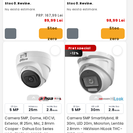
Stoc 0. Revine.
Stoc 0. Revine.
Nu exista estimare.
Nu exista estimare.
PRP:
167
,99
Lei
89
,99
Lei
98
,99
Lei
Stoc
Stoc
zero
zero
Pret special
-12%
25 fps
Infrarosu
lentila fixa
20 fps
LED si IR
lentila fixa
5 MP
25m
2.8
5 MP
30m
2.8
mm
mm
Camera 5MP, Dome, HDCVI,
Camera 5MP SmartHybrid, IR
Exterior, IR 25m, Mic, 2.8mm
30m, LED 20m, Microfon, Lentila
Cooper - Dahua Eco Series
2.8mm - HikVision HiLook THC-