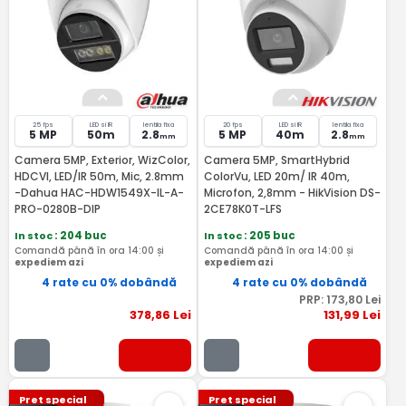
25 fps
LED si IR
lentila fixa
20 fps
LED si IR
lentila fixa
5 MP
50m
2.8
5 MP
40m
2.8
mm
mm
Camera 5MP, Exterior, WizColor,
Camera 5MP, SmartHybrid
HDCVI, LED/IR 50m, Mic, 2.8mm
ColorVu, LED 20m/ IR 40m,
-Dahua HAC-HDW1549X-IL-A-
Microfon, 2,8mm - HikVision DS-
PRO-0280B-DIP
2CE78K0T-LFS
In stoc
: 204 buc
In stoc
: 205 buc
Comandă până în ora 14:00 și
Comandă până în ora 14:00 și
expediem azi
expediem azi
4 rate cu 0% dobândă
4 rate cu 0% dobândă
PRP:
173
,80
Lei
378
,86
Lei
131
,99
Lei
Pret special
Pret special