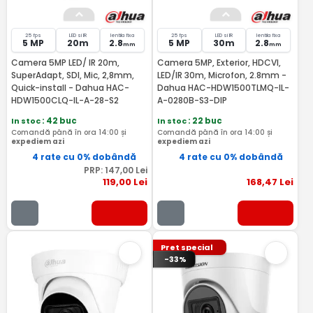
25 fps
LED si IR
lentila fixa
25 fps
LED si IR
lentila fixa
5 MP
20m
2.8
5 MP
30m
2.8
mm
mm
Camera 5MP LED/ IR 20m,
Camera 5MP, Exterior, HDCVI,
SuperAdapt, SDI, Mic, 2,8mm,
LED/IR 30m, Microfon, 2.8mm -
Quick-install - Dahua HAC-
Dahua HAC-HDW1500TLMQ-IL-
HDW1500CLQ-IL-A-28-S2
A-0280B-S3-DIP
In stoc
: 42 buc
In stoc
: 22 buc
Comandă până în ora 14:00 și
Comandă până în ora 14:00 și
expediem azi
expediem azi
4 rate cu 0% dobândă
4 rate cu 0% dobândă
PRP:
147
,00
Lei
119
,00
Lei
168
,47
Lei
Pret special
-33%