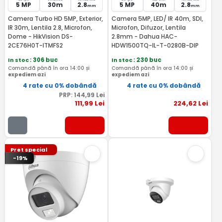
5 MP
30m
2.8
5 MP
40m
2.8
mm
mm
Camera Turbo HD 5MP, Exterior,
Camera 5MP, LED/ IR 40m, SDI,
IR 30m, Lentila 2.8, Microfon,
Microfon, Difuzor, Lentila
Dome - HikVision DS-
2.8mm - Dahua HAC-
2CE76H0T-ITMFS2
HDW1500TQ-IL-T-0280B-DIP
In stoc
: 306 buc
In stoc
: 230 buc
Comandă până în ora 14:00 și
Comandă până în ora 14:00 și
expediem azi
expediem azi
4 rate cu 0% dobândă
4 rate cu 0% dobândă
PRP:
144
,99
Lei
111
,99
Lei
224
,62
Lei
Pret special
-19%