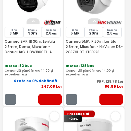
15 fps
Infrarosu
lentila fixa
20 fps
Infrarosu
lentila fixa
8 MP
30m
2.8
5 MP
20m
2.8
mm
mm
Camera 8MP, IR 30m, Lentila
Camera 5MP, IR 20m, Lentila
2,8mm, Dome, Microfon -
2.8mm, Microfon - HikVision DS-
Dahua HAC-HDW1800TL-A
2CE76H0T-ITPFS28
In stoc
: 82 buc
In stoc
: 128 buc
Comandă până în ora 14:00 și
Comandă până în ora 14:00 și
expediem azi
expediem azi
4 rate cu 0% dobândă
PRP:
129
,78
Lei
247
,08
Lei
86
,99
Lei
Pret special
-24%