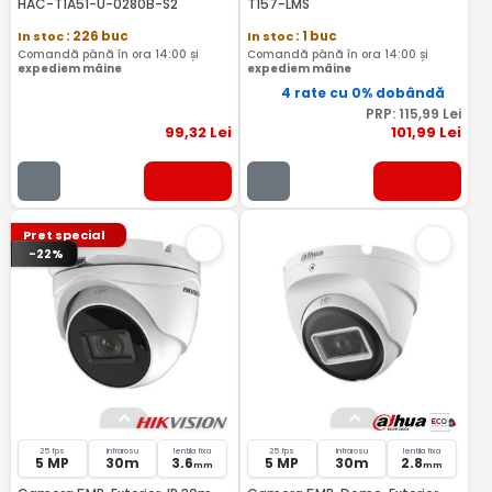
HAC-T1A51-U-0280B-S2
T157-LMS
In stoc
: 226 buc
In stoc
: 1 buc
Comandă până în ora 14:00 și
Comandă până în ora 14:00 și
expediem mâine
expediem mâine
4 rate cu 0% dobândă
PRP:
115
,99
Lei
99
,32
Lei
101
,99
Lei
Pret special
-22%
25 fps
Infrarosu
lentila fixa
25 fps
Infrarosu
lentila fixa
5 MP
30m
3.6
5 MP
30m
2.8
mm
mm