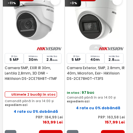
-11%
-3%
20 fps
Infrarosu
lentila fixa
20 fps
Infrarosu
lentila fixa
5 MP
30m
2.8
5 MP
40m
2.8
mm
mm
Camera 5MP, EXIR IR 30m,
Camera Exterior, 5MP, 2.8mm, IR
Lentila 2,8mm, 3D DNR -
40m, Microfon, Exir- HikVision
HikVision DS-2CE76H8T-ITMF
DS-2CE78H0T-IT3FS
In stoc
: 97 buc
Ultimele 2 bucăți în stoc
Comandă până în ora 14:00 și
Comandă până în ora 14:00 și
expediem azi
expediem azi
4 rate cu 0% dobândă
4 rate cu 0% dobândă
PRP:
184
,99
Lei
PRP:
163
,58
Lei
163
,99
Lei
157
,99
Lei