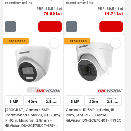
expediem mâine
expediem mâine
PRP:
95
,54
Lei
PRP:
89
,54
Lei
76
,99
Lei
84
,74
Lei
Stoc zero
Stoc zero
20 fps
LED si IR
lentila fixa
20 fps
Infrarosu
lentila fixa
5 MP
40m
2.8
5 MP
20m
2.8
mm
mm
[RESIGILAT] Camera 5MP,
Camera HD 5MP, Interior, IR
SmartHybrid ColorVu, LED 20m/
20m, Lentila 2.8, Dome -
IR 40m, Microfon, 2,8mm -
HikVision DS-2CE76H0T-ITPF2C
HikVision DS-2CE78K0T-LFS-
RMA