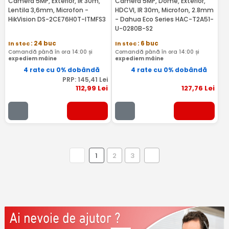
Camera 5MP, Exterior, IR 30m,
Camera 5MP, Dome, Exterior,
Lentila 3,6mm, Microfon -
HDCVI, IR 30m, Microfon, 2.8mm
HikVision DS-2CE76H0T-ITMFS3
- Dahua Eco Series HAC-T2A51-
U-0280B-S2
In stoc
: 24 buc
In stoc
: 6 buc
Comandă până în ora 14:00 și
Comandă până în ora 14:00 și
expediem mâine
expediem mâine
4 rate cu 0% dobândă
4 rate cu 0% dobândă
PRP:
145
,41
Lei
112
,99
Lei
127
,76
Lei
1
2
3