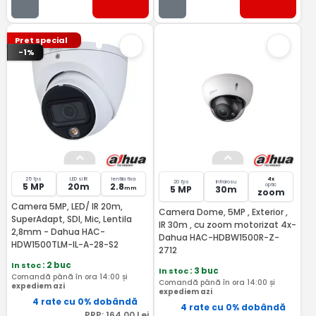
Pret special
-1%
25 fps
LED si IR
lentila fixa
4x
20 fps
Infrarosu
5 MP
20m
2.8
optic
5 MP
30m
mm
zoom
Camera 5MP, LED/ IR 20m,
Camera Dome, 5MP , Exterior ,
SuperAdapt, SDI, Mic, Lentila
IR 30m , cu zoom motorizat 4x-
2,8mm - Dahua HAC-
Dahua HAC-HDBW1500R-Z-
HDW1500TLM-IL-A-28-S2
2712
In stoc
: 2 buc
In stoc
: 3 buc
Comandă până în ora 14:00 și
Comandă până în ora 14:00 și
expediem azi
expediem azi
4 rate cu 0% dobândă
4 rate cu 0% dobândă
PRP:
164
,00
Lei