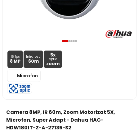
5x
15 fps
Infrarosu
optic
8 MP
60m
zoom
Microfon
Camera 8MP, IR 60m, Zoom Motorizat 5X,
Microfon, Super Adapt - Dahua HAC-
HDW1801T-Z-A-27135-S2