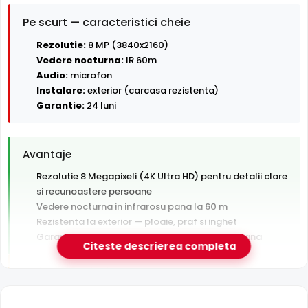
Pe scurt — caracteristici cheie
Rezolutie:
8 MP (3840x2160)
Vedere nocturna:
IR 60m
Audio:
microfon
Instalare:
exterior (carcasa rezistenta)
Garantie:
24 luni
Avantaje
Rezolutie 8 Megapixeli (4K Ultra HD) pentru detalii clare
si recunoastere persoane
Vedere nocturna in infrarosu pana la 60 m
Rezistenta la exterior — ploaie, praf si inghet
Garantie 24 luni si suport tehnic gratuit in romana
Citeste descrierea completa
De luat in calcul
Tehnologie analogica HD — necesita DVR, nu se