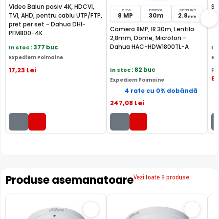
Video Balun pasiv 4K, HDCVI,
Su
IR Mecanic autoretractabil ce filtreaza lumina in infrarosu
15 fps
Infrarosu
lentila fixa
TVI, AHD, pentru cablu UTP/FTP,
8 MP
30m
2.8
- 
mm
pe timpul zilei, pentru a evita anumitele defecte de
pret per set - Dahua DHI-
Camera 8MP, IR 30m, Lentila
afisare a culorilor, iar pe timpul noptii acesta este retras
PFM800-4K
2,8mm, Dome, Microfon -
pentru a permite luminii in infrarosu sa treaca,
Dahua HAC-HDW1800TL-A
In stoc
: 377 buc
In
imbunatatind vizibilitatea camerei in modul alb/negru.
Expediem Poimaine
Ex
17
,23
Lei
In stoc
: 82 buc
PR
82
Expediem Poimaine
4 rate cu 0% dobândă
247
,08
Lei
Produse asemanatoare
Vezi toate 8 produse