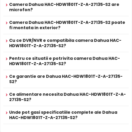
de iluminare limitată. În plus, 3DNR Avansat scade
Camera Dahua HAC-HDW1801T-Z-A-27135-S2 are
Alte functii
efectiv lățimea benzii și economisește spațiul de
microfon?
stocare.
Camera Dahua HAC-HDW1801T-Z-A-27135-S2 poate
Super Adapt
fi montata in exterior?
Încorporata cu algoritm inteligent, pentru
schimbarea mediului extern, camera poate regla
automat parametrii pentru a prezenta imagine
Cu ce DVR/NVR e compatibila camera Dahua HAC-
Infrarosu Inteligent (Smart IR)
optimă și rezolvă problemele de configurare.
HDW1801T-Z-A-27135-S2?
Dahua HAC-HDW1801T-Z-A-27135-S2 este dotata cu
ALIMENTARE
functia
Infrarosu Inteligent
(Smart IR), ce regleaza
12V DC / 7.9 W
Pentru ce situatii e potrivita camera Dahua HAC-
Alimentare
Sursa de alimentare NU este inclusa
HDW1801T-Z-A-27135-S2?
automat intensitatea iluminatorului in infrarosu in functie
Alimentare
de distanta obiectului, eliminand riscul de suprasaturare
Nu
POC
Ce garantie are Dahua HAC-HDW1801T-Z-A-27135-
a imaginii la distante mici.
S2?
PROSPECT PRODUCATOR
Prospect
Dahua HAC-HDW1801T-Z-A-27135-S2
Microfon Incorporat
tehnic
Ce alimentare necesita Dahua HAC-HDW1801T-Z-A-
Dahua HAC-HDW1801T-Z-A-27135-S2 dispune de
27135-S2?
microfon incorporat
care permite inregistrarea audio in
* Specificatiile tehnice ale produsului Dahua HAC-HDW1801T-Z-A-27135-
Unde pot gasi specificatiile complete ale Dahua
timp real. Sunetul se sincronizeaza cu imaginea video,
S2 au caracter informativ.
HAC-HDW1801T-Z-A-27135-S2?
utila pentru verificarea evenimentelor si conversatiilor din
zona monitorizata.