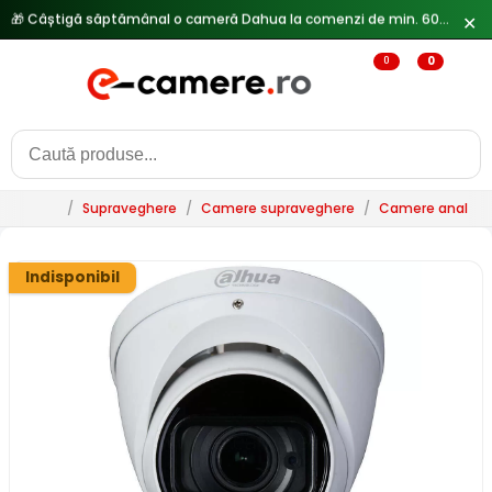
✕
🔥
Reduceri de pana la 25% doar in luna iulie → Vezi ofertele
0
0
/
Supraveghere
/
Camere supraveghere
/
Camere analogi
Indisponibil