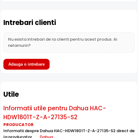
True WDR
Functia
TRUE WDR
oferita de senzorul de imagine al
Intrebari clienti
camerei Dahua HAC-HDW1801T-Z-A-27135-S2,
compenseaza atat imaginea din prim plan, cat si
imaginea de fundal, in zone cu contrast puternic de
Nu exista intrebari de la clienti pentru acest produs. Ai
iluminare, oferind detalii clare pe intreaga scena.
nelamuriri?
Adauga o intrebare
Utile
Informatii utile pentru Dahua HAC-
HDW1801T-Z-A-27135-S2
PRODUCATOR
Informatii despre Dahua HAC-HDW1801T-Z-A-27135-S2 direct de
la producator.
Dahua