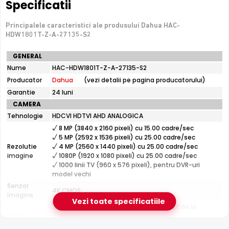
conecteaza direct la retea
Specificatii
Principalele caracteristici ale produsului Dahua HAC-
e-Camere.ro recomanda acest produs pentru:
HDW1801T-Z-A-27135-S2
perimetre mari: curti, depozite, spatii industriale.
Specificatii
GENERAL
tehnice
Nume
HAC-HDW1801T-Z-A-27135-S2
Dahua
Producator
Dahua
(vezi detalii pe pagina producatorului)
HAC-
HDW1801T-
Garantie
24 luni
Z-
CAMERA
A-
Tehnologie
HDCVI HDTVI AHD ANALOGICA
27135-
S2
√ 8 MP (3840 x 2160 pixeli) cu 15.00 cadre/sec
√ 5 MP (2592 x 1536 pixeli) cu 25.00 cadre/sec
Infrarosu 60m
Rezolutie
√ 4 MP (2560 x 1440 pixeli) cu 25.00 cadre/sec
Dahua HAC-HDW1801T-Z-A-27135-S2 dispune de iluminare
imagine
√ 1080P (1920 x 1080 pixeli) cu 25.00 cadre/sec
infrarosu cu raza de actiune de pana la
60 metri
, oferind
√ 1000 linii TV (960 x 576 pixeli), pentru DVR-uri
model vechi
vizibilitate clara pe intuneric total. LED-urile IR sunt
Senzor
invizibile ochiului uman si nu deranjeaza.
4K CMOS
imagine
Vezi toate specificatiile
Zoom motorizat 5x, reglabil din DVR/NVR de la
Lentila
distanta
Distanta focala: 2.7 - 13.5 mm (114.0° - 32.0°)