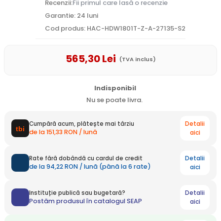
Recenzii:
Fii primul care lasă o recenzie
Garantie: 24 luni
Cod produs: HAC-HDW1801T-Z-A-27135-S2
565
,30
Lei
(TVA inclus)
Indisponibil
Nu se poate livra.
Detalii
Cumpără acum, plătește mai târziu
de la 151,33 RON / lună
aici
Detalii
Rate fără dobândă cu cardul de credit
de la 94,22 RON / lună (până la 6 rate)
aici
Detalii
Instituție publică sau bugetară?
Postăm produsul în catalogul SEAP
aici