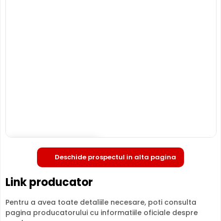
DAHUA HAC-HDW1801T-Z-A-27135-S2
este o camera de
supraveghere video HDCVI, HDTVI, AHD, ANALOGICA, ce
are o rezolutie maxima de 8 Megapixeli, oferita de un
senzor de imagine 4K CMOS. Camera poate fi instalata
atat in interior, cat si in exterior
(-30° ... 60° C), avand o
carcasa din metal, de tip "dome".
INFRAROSU pana la 60 metri
Poate oferi imagini pe timpul noptii sau in conditii de
iluminare scazuta, de la o distanta de pana la 60 metri,
HAC-HDW1801T-Z-A-27135-S2 fiind dotata cu un
iluminator in infrarosu cu LED-uri IR.
Deschide in fullscreen
Deschide prospectul in alta pagina
Link producator
Pentru a avea toate detaliile necesare, poti consulta
pagina producatorului cu informatiile oficiale despre