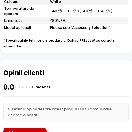
stam oricand la dispozitie pentru eventuale clarificari.
Culoare
White
Temperatura de
-40C~+60C(-40F ~ +140F)
Compara cu produse asemanatoare
operare
Umiditate
Tabel comparativ generat automat pe baza categoriei si
<90% RH
features.
Model aplicabil
Please see "Accessory Selection"
Comparatie Dahua PFB203W vs 3 alterna
* Specificatiile tehnice ale produsului Dahua PFB203W au caracter
Dahua PFB203W
(acest
Dahua
informativ.
Caracteristica
produs)
PFB305W
Pret
55 lei
76 lei
Opinii clienti
Doze si
Categorie
Doze si suporti
suporti
0.0
0 recenzii
Suporti
Subcategorie
Suporti camere
camere
Sub-
Suporti
Suporti perete
Nu exista opinii despre acest produs! Fii tu primul care ii
subcategorie
perete
acorda o nota!
Garantie
24 luni
24 luni