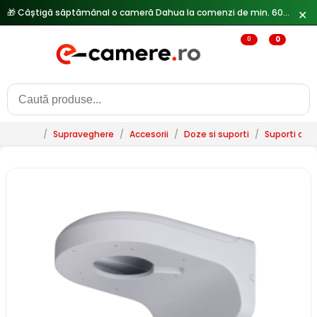
🎁 Câștigă săptămânal o cameră Dahua la comenzi de min. 600 lei —
✕
0
0
/
Supraveghere
/
Accesorii
/
Doze si suporti
/
Suporti ca