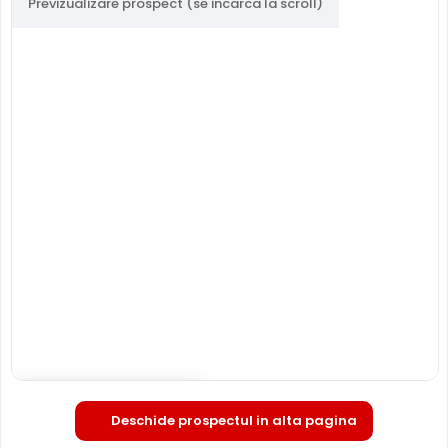
Previzualizare prospect (se incarca la scroll)
Deschide in fullscreen
Deschide prospectul in alta pagina