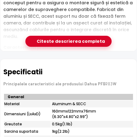
conceput pentru a asigura o montare sigură și estetică a
camerelor de supraveghere compatibile. Fabricat din
aluminiu și SECC, acest suport nu doar că fixează ferm
camera, dar contribuie și la un aspect curat al instalației,
ascunzând cablurile pentru o integrare discretă în orice
mediu.
Citeste descrierea completa
Caracteristici principale:
•
Tip montaj:
Suport de perete
•
Material:
Aluminiu & SECC
•
Dimensiuni (LxAxI):
160mm x 122mm x 76mm
Specificatii
•
Greutate suport:
0.5 kg
•
Greutate maximă susținută:
1 kg
Principalele caracteristici ale produsului Dahua PFB203W
•
Culoare:
Alb
•
Temperatură de operare:
-40°C până la +60°C
Specificatii
General
•
Umiditate:
tehnice
Material
Aluminum & SECC
Dahua
160mmx122mmx76mm
PFB203W
Dimensiuni (LxAxD)
* Imaginile, stocul si specificatiile tehnice pentru produsul Dahua
(6.30"x4.80"x2.99")
PFB203W au caracter informativ si pot contine erori sau accesorii care nu
Greutate
0.5kg(1.1lb)
sunt incluse in pachetul standard al produsului. Acestea pot fi schimbate
Sarcina suportata
1kg(2.2lb)
fara instiintare prealabila si nu constituie obligativitate contractuala. Va