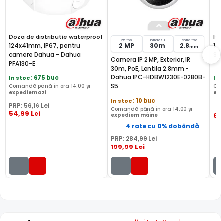
Doza de distributie waterproof
Ha
25 fps
Infrarosu
lentila fixa
124x41mm, IP67, pentru
2 MP
30m
2.8
1T
mm
camere Dahua - Dahua
Se
Camera IP 2 MP, Exterior, IR
PFA130-E
30m, PoE, Lentila 2.8mm -
Dahua IPC-HDBW1230E-0280B-
In stoc
: 675 buc
In
S5
Comandă până în ora 14:00 și
Co
expediem azi
ex
In stoc
: 10 buc
PRP:
56
,16
Lei
Comandă până în ora 14:00 și
54
,99
Lei
6
expediem mâine
4 rate cu 0% dobândă
PRP:
284
,99
Lei
199
,99
Lei