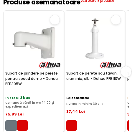
Produse asemanatoare
Vezi toate 8 produse
Suport de prindere pe perete
Suport de perete sau tavan,
Su
pentru speed dome - Dahua
aluminiu, alb - Dahua PFB110W
pe
PFB305W
In stoc
: 3 buc
La comanda
In
Comandă până în ora 14:00 și
Co
Livrare in minim 30 zile
expediem azi
ex
37
,44
Lei
75
,99
Lei
3