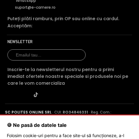
WhatsApp
suport@e-camere.ro
Puteți plăti ramburs, prin OP sau online cu cardul.
Acceptăm:
NEWSLETTER
Inscrie-te la newsletterul nostru pentru a primi
imediat ofertele noastre speciale si produsele noi pe
care le vom comercializa
SC POLITES ONLINE SRL
· CUI:
RO34846331
· Reg. Com.:
J2015001227161
· Capital social: 200 RON · Sediu: Str. Petrache
Poenaru, Nr. 1, Craiova, Jud. Dolj ·
Contactează-ne
·
Service produs
🍪 Ne pasă de datele tale
Folosim cookie-uri pentru a face site-ul să funcționeze, a-l