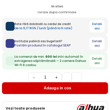
In stoc
Livrare dupa confirmare
Detalii
Rate fără dobândă cu cardul de credit
de la 9,17 RON / lună (până la 6 rate)
aici
Detalii
Instituție publică sau bugetară?
Postăm produsul în catalogul SEAP
aici
La comenzi de min.
600 lei
intri automat în
Detalii
extragerea săptămânală — 2 camere Dahua
aici
Wi-Fi 6 cadou.
-
+
Adauga in cos
Vezi toate produsele