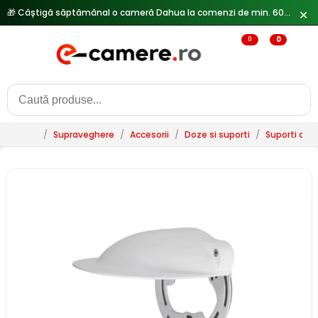
🎁 Câștigă săptămânal o cameră Dahua la comenzi de min. 600 lei —
✕
0
0
/
Supraveghere
/
Accesorii
/
Doze si suporti
/
Suporti ca