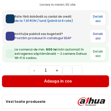
Livrare in minim 30 zile
Detalii
Rate fără dobândă cu cardul de credit
de la 7,61 RON / lună (până la 6 rate)
aici
Detalii
Instituție publică sau bugetară?
Postăm produsul în catalogul SEAP
aici
La comenzi de min.
600 lei
intri automat în
Detalii
extragerea săptămânală — 2 camere Dahua
aici
Wi-Fi 6 cadou.
-
+
Adauga in cos
Vezi toate produsele