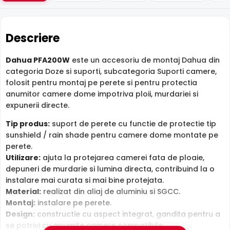
Descriere
Dahua PFA200W
este un accesoriu de montaj Dahua din
categoria Doze si suporti, subcategoria Suporti camere,
folosit pentru montaj pe perete si pentru protectia
anumitor camere dome impotriva ploii, murdariei si
expunerii directe.
Tip produs:
suport de perete cu functie de protectie tip
sunshield / rain shade pentru camere dome montate pe
perete.
Utilizare:
ajuta la protejarea camerei fata de ploaie,
depuneri de murdarie si lumina directa, contribuind la o
instalare mai curata si mai bine protejata.
Material:
realizat din aliaj de aluminiu si SGCC.
Montaj:
instalare pe perete.
Design:
constructie cu aspect integrat, gandita pentru a
se potrivi cu anumite camere compatibile.