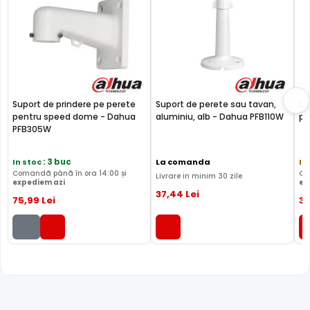
Suport de prindere pe perete
Suport de perete sau tavan,
Su
pentru speed dome - Dahua
aluminiu, alb - Dahua PFB110W
pe
PFB305W
In stoc
: 3 buc
La comanda
In
Comandă până în ora 14:00 și
Co
Livrare in minim 30 zile
expediem azi
ex
37
,44
Lei
75
,99
Lei
3