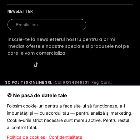
NEWSLETTER
Inscrie-te la newsletterul nostru pentru a primi
imediat ofertele noastre speciale si produsele noi pe
care le vom comercializa
SC POLITES ONLINE SRL
· CUI:
RO34846331
· Reg. Com.:
J2015001227161
· Capital social: 200 RON · Sediu: Str. Petrache
Poenaru, Nr. 1, Craiova, Jud. Dolj ·
Contactează-ne
·
Service produs
🍪 Ne pasă de datele tale
Folosim cookie-uri pentru a face site-ul să funcționeze, a-l
îmbunătăți și — cu acordul tău — pentru analiză și marketing.
© 2026 SC POLITES ONLINE SRL
Cookie-urile strict necesare sunt mereu active. Pentru restul
ai control total.
Politica de cookies
·
Confidențialitate