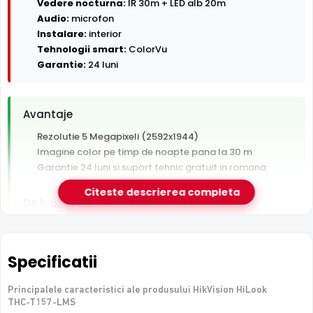
Vedere nocturna:
IR 30m + LED alb 20m
Audio:
microfon
Instalare:
interior
Tehnologii smart:
ColorVu
Garantie:
24 luni
Avantaje
Rezolutie 5 Megapixeli (2592x1944)
Imagine color pe timp de noapte pana la 30 m
Garantie 24 luni si suport tehnic gratuit in romana
Citeste descrierea completa
De luat in calcul
Doar pentru interior — nu rezista la intemperii
Tehnologie analogica HD — necesita DVR, nu se
conecteaza direct la retea
Specificatii
Principalele caracteristici ale produsului HikVision HiLook
THC-T157-LMS
Tehnologie ColorVu