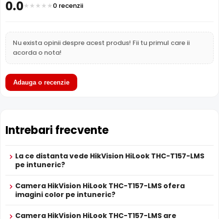
0.0
Carcasa
0 recenzii
Infrarosu 30m
Temperatura
(-40° ... 60°) Celsius
HikVision HiLook THC-T157-LMS dispune de iluminare
Dimensiuni
82.6 × 69.16 × 69.16 mm
infrarosu cu raza de actiune de pana la
30 metri
, oferind
vizibilitate clara pe intuneric total. LED-urile IR sunt
FUNCTII
Nu exista opinii despre acest produs! Fii tu primul care ii
invizibile ochiului uman si nu deranjeaza.
Functii
SmartHybrid ColorVu, Filtru IR Mecanic, Infrarosu
acorda o nota!
Imagine
Inteligent, Digital WDR, BLC, HLC, Smart Hybrid Light,
Microfon
Da
LPR
Nu
Adauga o recenzie
Camera supraveghere interior Dome Smart Hybrid
Alte functii
Light Hikvision HiLook THC-T157-LMS, 3K, 2.8 mm, IR 30
m, lumina alba 20 m, microfon incorporat
ALIMENTARE
Intrebari frecvente
12V DC / 2.9 W
Alimentare
Sursa de alimentare NU este inclusa
Alimentare
Da. Permite alimentarea direct din DVR (cu aceasta
La ce distanta vede HikVision HiLook THC-T157-LMS
POC
functie) tot prin cablu coaxial.
pe intuneric?
PROSPECT PRODUCATOR
Prospect
Camera HikVision HiLook THC-T157-LMS ofera
HikVision HiLook THC-T157-LMS
tehnic
imagini color pe intuneric?
Camera HikVision HiLook THC-T157-LMS are
* Specificatiile tehnice ale produsului HikVision HiLook THC-T157-LMS au
Filtru IR Mecanic (ICR)