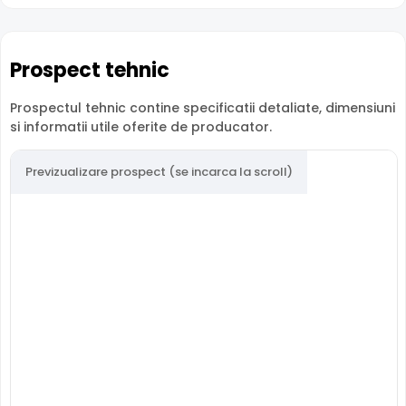
Microfon Incorporat
Prospect tehnic
HikVision HiLook THC-T157-LMS dispune de
microfon
incorporat
care permite inregistrarea audio in timp real.
Prospectul tehnic contine specificatii detaliate, dimensiuni
Sunetul se sincronizeaza cu imaginea video, utila pentru
si informatii utile oferite de producator.
verificarea evenimentelor si conversatiilor din zona
monitorizata.
Previzualizare prospect (se incarca la scroll)
Lentila Fixa
Camera HikVision HiLook THC-T157-LMS are o
lentila fixa
ce ofera un unghi fix de vizualizare, ce nu poate fi reglat in
momentul instalarii, fiind pretabila in supravegherea
generala a zonelor. Distanta focala este de 2.8 mm.
Protectie Antivandal
Datorita carcasei metalice si a formatului compact
Dome, HikVision HiLook THC-T157-LMS ofera rezistenta
sporita la vandalism, ideala pentru zone publice sau cu