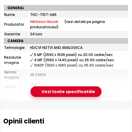
Cu tehnologia
ColorVu
, HikVision HiLook THC-T157-LMS
Specificatii
GENERAL
captureaza imagini vivide, color, chiar si in intuneric total,
tehnice
Nume
THC-T157-LMS
datorita senzorului de inalta performanta si a LED-urilor
HikVision
HikVision HiLook
(vezi detalii pe pagina
HiLook
de lumina alba calda.
Producator
producatorului)
THC-
T157-
Garantie
24 luni
LMS
Smart Hybrid Light - IR discret sau lumina alba la detectie
CAMERA
HikVision HiLook THC-T157-LMS are iluminare hibrida
Tehnologie
HDCVI HDTVI AHD ANALOGICA
Smart Hybrid Light
cu trei moduri: infrarosu discret (alb-
√ 5 MP (2592 x 1536 pixeli) cu 20.00 cadre/sec
Rezolutie
negru), lumina alba permanenta (color) sau modul
√ 4 MP (2560 x 1440 pixeli) cu 25.00 cadre/sec
imagine
inteligent — camera sta pe IR si aprinde lumina alba doar
√ 1080P (1920 x 1080 pixeli) cu 25.00 cadre/sec
cand detecteaza o persoana sau un vehicul, filmand
Senzor
3K CMOS
imagine
color exact evenimentul care conteaza.
Vezi ghidul
Fixa
complet Smart Hybrid Light →
Lentila
Distanta focala: 2.8 mm(104.9°)
Vezi toate specificatiile
Pana la 30 metri (pentru vizualizarea pe timpul
Infrarosu
noptii)
CARCASA
Format
Dome
Opinii clienti
Protectie
Interior
Material
Metal