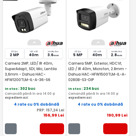
25 fps
LED si IR
lentila fixa
25 fps
LED si IR
lentila fixa
2 MP
40m
3.6
5 MP
40m
2.8
mm
mm
Camera 2MP, LED/ IR 40m,
Camera 5MP, Exterior, HDCVI,
SuperAdapt, SDI, Mic, Lentila
LED / IR 40m, Microfon, 2.8mm -
3,6mm - Dahua HAC-
Dahua HAC-HFW1500TLM-IL-A-
HFW1200TLM-IL-A-36-S6
0280B-S3-DIP
In stoc
: 302 buc
In stoc
: 234 buc
Comandă până în ora 14:00 și
Comandă până în ora 14:00 și
expediem azi
expediem azi
4 rate cu 0% dobândă
4 rate cu 0% dobândă
PRP:
157
,24
Lei
156
,99
Lei
190
,99
Lei