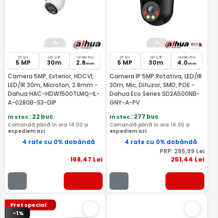
25 fps
LED si IR
lentila fixa
25 fps
LED si IR
lentila fixa
5 MP
30m
2.8
5 MP
30m
4.0
mm
mm
Camera 5MP, Exterior, HDCVI,
Camera IP 5MP Rotativa, LED/IR
LED/IR 30m, Microfon, 2.8mm -
30m, Mic, Difuzor, SMD, POE -
Dahua HAC-HDW1500TLMQ-IL-
Dahua Eco Series SD2A500NB-
A-0280B-S3-DIP
GNY-A-PV
In stoc
: 22 buc
In stoc
: 277 buc
Comandă până în ora 14:00 și
Comandă până în ora 14:00 și
expediem azi
expediem azi
4 rate cu 0% dobândă
4 rate cu 0% dobândă
PRP:
295
,99
Lei
168
,47
Lei
251
,44
Lei
Pret special
-1%