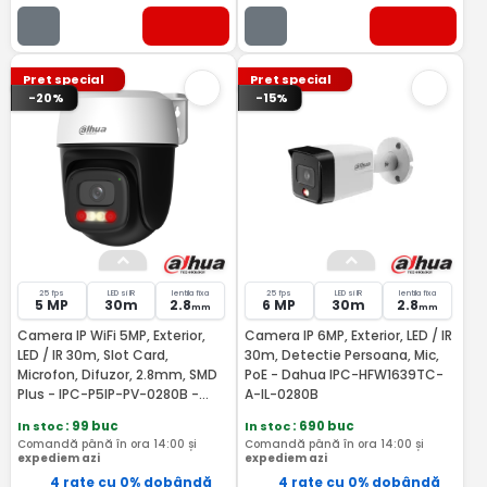
Pret special
Pret special
-20%
-15%
25 fps
LED si IR
lentila fixa
25 fps
LED si IR
lentila fixa
5 MP
30m
2.8
6 MP
30m
2.8
mm
mm
Camera IP WiFi 5MP, Exterior,
Camera IP 6MP, Exterior, LED / IR
LED / IR 30m, Slot Card,
30m, Detectie Persoana, Mic,
Microfon, Difuzor, 2.8mm, SMD
PoE - Dahua IPC-HFW1639TC-
Plus - IPC-P5IP-PV-0280B -
A-IL-0280B
Dahua IPC-P5IP-PV-0280B-EUR
In stoc
: 99 buc
In stoc
: 690 buc
Comandă până în ora 14:00 și
Comandă până în ora 14:00 și
expediem azi
expediem azi
4 rate cu 0% dobândă
4 rate cu 0% dobândă