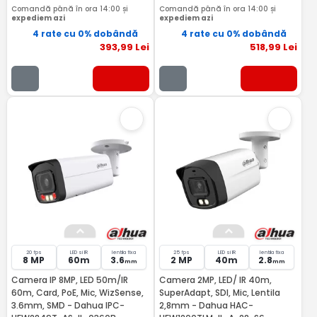
Comandă până în ora 14:00 și
Comandă până în ora 14:00 și
expediem azi
expediem azi
4 rate cu 0% dobândă
4 rate cu 0% dobândă
393
,99
Lei
518
,99
Lei
20 fps
LED si IR
lentila fixa
25 fps
LED si IR
lentila fixa
8 MP
60m
3.6
2 MP
40m
2.8
mm
mm
Camera IP 8MP, LED 50m/IR
Camera 2MP, LED/ IR 40m,
60m, Card, PoE, Mic, WizSense,
SuperAdapt, SDI, Mic, Lentila
3.6mm, SMD - Dahua IPC-
2,8mm - Dahua HAC-