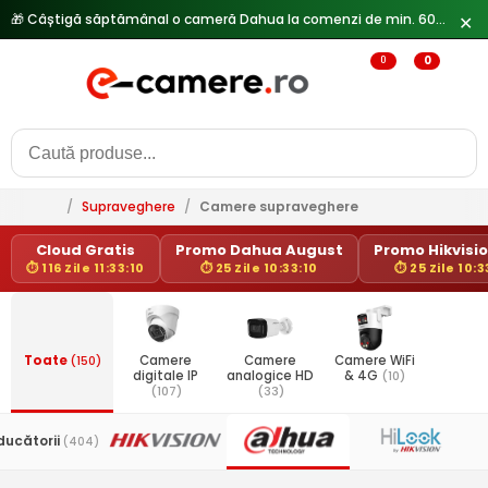
🎁 Câștigă săptămânal o cameră Dahua la comenzi de min. 600 lei —
✕
0
0
/
Supraveghere
/
Camere supraveghere
Cloud Gratis
Promo Dahua August
Promo Hikvision
⏱ 116 Zile 11:33:10
⏱ 25 Zile 10:33:10
⏱ 25 Zile 10:3
Toate
(150)
Camere
Camere
Camere WiFi
digitale IP
analogice HD
& 4G
(10)
(107)
(33)
ducătorii
(404)