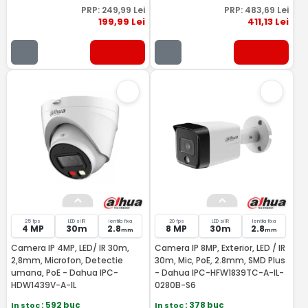
PRP:
249
,99
Lei
PRP:
483
,69
Lei
199
,99
Lei
411
,13
Lei
25 fps
LED si IR
lentila fixa
20 fps
LED si IR
lentila fixa
4 MP
30m
2.8
8 MP
30m
2.8
mm
mm
Camera IP 4MP, LED/ IR 30m,
Camera IP 8MP, Exterior, LED / IR
2,8mm, Microfon, Detectie
30m, Mic, PoE, 2.8mm, SMD Plus
umana, PoE - Dahua IPC-
- Dahua IPC-HFW1839TC-A-IL-
HDW1439V-A-IL
0280B-S6
In stoc
: 592 buc
In stoc
: 378 buc