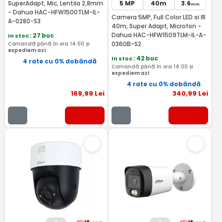
SuperAdapt, Mic, Lentila 2,8mm
5 MP
40m
3.6
mm
- Dahua HAC-HFW1500TLM-IL-
Camera 5MP, Full Color LED si IR
A-0280-S3
40m, Super Adapt, Microfon -
Dahua HAC-HFW1509TLM-IL-A-
In stoc
: 27 buc
0360B-S2
Comandă până în ora 14:00 și
expediem azi
In stoc
: 42 buc
4 rate cu 0% dobândă
Comandă până în ora 14:00 și
expediem azi
4 rate cu 0% dobândă
169
,99
Lei
340
,99
Lei