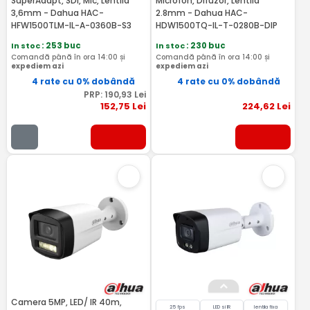
SuperAdapt, SDI, Mic, Lentila
Microfon, Difuzor, Lentila
3,6mm - Dahua HAC-
2.8mm - Dahua HAC-
HFW1500TLM-IL-A-0360B-S3
HDW1500TQ-IL-T-0280B-DIP
In stoc
: 253 buc
In stoc
: 230 buc
Comandă până în ora 14:00 și
Comandă până în ora 14:00 și
expediem azi
expediem azi
4 rate cu 0% dobândă
4 rate cu 0% dobândă
PRP:
190
,93
Lei
152
,75
Lei
224
,62
Lei
Camera 5MP, LED/ IR 40m,
25 fps
LED si IR
lentila fixa