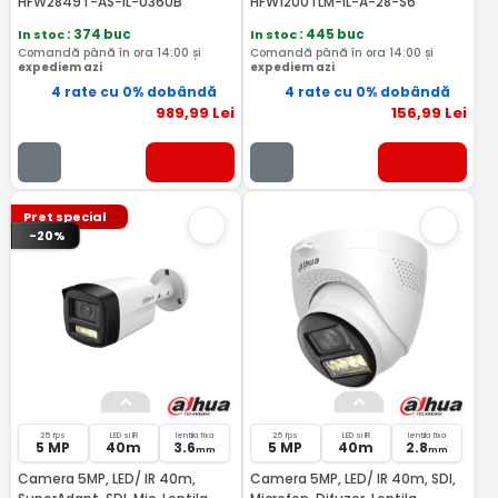
HFW2849T-AS-IL-0360B
HFW1200TLM-IL-A-28-S6
In stoc
: 374 buc
In stoc
: 445 buc
Comandă până în ora 14:00 și
Comandă până în ora 14:00 și
expediem azi
expediem azi
4 rate cu 0% dobândă
4 rate cu 0% dobândă
989
,99
Lei
156
,99
Lei
Pret special
-20%
25 fps
LED si IR
lentila fixa
25 fps
LED si IR
lentila fixa
5 MP
40m
3.6
5 MP
40m
2.8
mm
mm
Camera 5MP, LED/ IR 40m,
Camera 5MP, LED/ IR 40m, SDI,