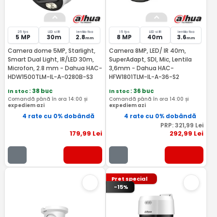
25 fps
LED si IR
lentila fixa
15 fps
LED si IR
lentila fixa
5 MP
30m
2.8
8 MP
40m
3.6
mm
mm
Camera dome 5MP, Starlight,
Camera 8MP, LED/ IR 40m,
Smart Dual Light, IR/LED 30m,
SuperAdapt, SDI, Mic, Lentila
Microfon, 2.8 mm - Dahua HAC-
3,6mm - Dahua HAC-
HDW1500TLM-IL-A-0280B-S3
HFW1801TLM-IL-A-36-S2
In stoc
: 38 buc
In stoc
: 36 buc
Comandă până în ora 14:00 și
Comandă până în ora 14:00 și
expediem azi
expediem azi
4 rate cu 0% dobândă
4 rate cu 0% dobândă
PRP:
321
,99
Lei
179
,99
Lei
292
,99
Lei
Pret special
-15%