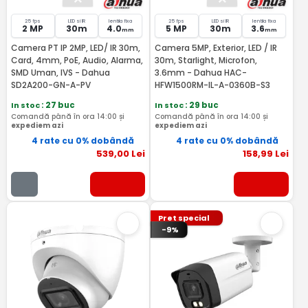
25 fps
LED si IR
lentila fixa
25 fps
LED si IR
lentila fixa
2 MP
30m
4.0
5 MP
30m
3.6
mm
mm
Camera PT IP 2MP, LED/ IR 30m,
Camera 5MP, Exterior, LED / IR
Card, 4mm, PoE, Audio, Alarma,
30m, Starlight, Microfon,
SMD Uman, IVS - Dahua
3.6mm - Dahua HAC-
SD2A200-GN-A-PV
HFW1500RM-IL-A-0360B-S3
In stoc
: 27 buc
In stoc
: 29 buc
Comandă până în ora 14:00 și
Comandă până în ora 14:00 și
expediem azi
expediem azi
4 rate cu 0% dobândă
4 rate cu 0% dobândă
539
,00
Lei
158
,99
Lei
Pret special
-9%