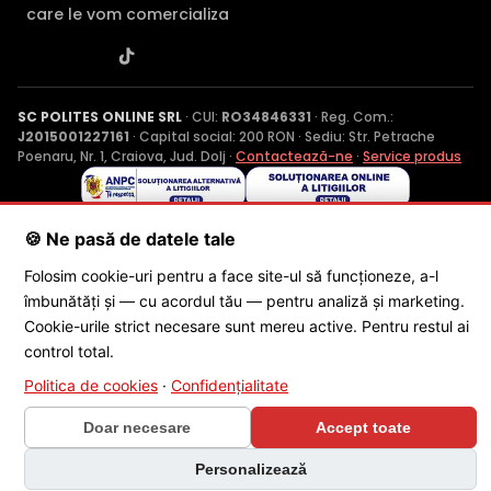
care le vom comercializa
SC POLITES ONLINE SRL
· CUI:
RO34846331
· Reg. Com.:
J2015001227161
· Capital social: 200 RON · Sediu: Str. Petrache
Poenaru, Nr. 1, Craiova, Jud. Dolj ·
Contactează-ne
·
Service produs
© 2026 SC POLITES ONLINE SRL
🍪 Ne pasă de datele tale
Folosim cookie-uri pentru a face site-ul să funcționeze, a-l
îmbunătăți și — cu acordul tău — pentru analiză și marketing.
Cookie-urile strict necesare sunt mereu active. Pentru restul ai
control total.
Politica de cookies
·
Confidențialitate
×
🎁 CONCURS SĂPTĂMÂNAL
Doar necesare
Accept toate
Câștigă o cameră Dahua Wi-Fi 6 în
fiecare săptămână
Personalizează