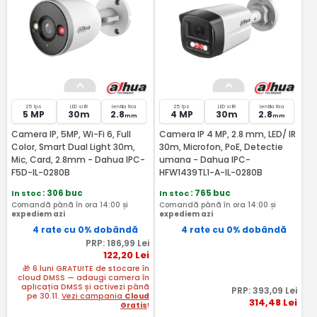
25 fps
LED si IR
lentila fixa
25 fps
LED si IR
lentila fixa
5 MP
30m
2.8
4 MP
30m
2.8
mm
mm
Camera IP, 5MP, Wi-Fi 6, Full
Camera IP 4 MP, 2.8 mm, LED/ IR
Color, Smart Dual Light 30m,
30m, Microfon, PoE, Detectie
Mic, Card, 2.8mm - Dahua IPC-
umana - Dahua IPC-
F5D-IL-0280B
HFW1439TL1-A-IL-0280B
In stoc
: 306 buc
In stoc
: 765 buc
Comandă până în ora 14:00 și
Comandă până în ora 14:00 și
expediem azi
expediem azi
4 rate cu 0% dobândă
4 rate cu 0% dobândă
PRP:
186
,99
Lei
122
,20
Lei
🎁 6 luni GRATUITE de stocare în
cloud DMSS — adaugi camera în
aplicația DMSS și activezi până
PRP:
393
,09
Lei
pe 30.11.
Vezi campania
Cloud
314
,48
Lei
Gratis
!