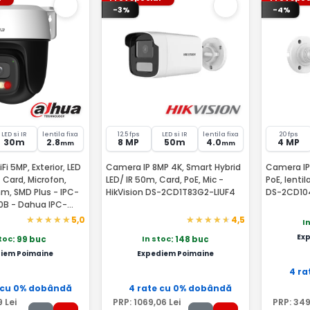
-3%
-4%
LED si IR
lentila fixa
12.5 fps
LED si IR
lentila fixa
20 fps
30m
2.8
8 MP
50m
4.0
4 MP
mm
mm
i 5MP, Exterior, LED
Camera IP 8MP 4K, Smart Hybrid
Camera IP 
t Card, Microfon,
LED/ IR 50m, Card, PoE, Mic -
PoE, lenti
mm, SMD Plus - IPC-
HikVision DS-2CD1T83G2-LIUF4
DS-2CD10
0B - Dahua IPC-
0B-EUR
5,0
4,5
I
Ex
stoc
In stoc
: 99 buc
: 148 buc
iem Poimaine
Expediem Poimaine
4 ra
 cu 0% dobândă
4 rate cu 0% dobândă
9
Lei
PRP:
1069
,06
Lei
PRP:
34