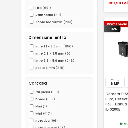
199
,99
Lei
Fixa
(691)
Varifocala
(30)
Zoom motorizat
(203)
Pret specia
-15%
Dimensiune lentila
intre 1.1 - 2.8 mm
(656)
intre 2.9 - 3.5 mm
(6)
intre 3.6 - 5.9 mm
(246)
peste 6 mm
(245)
25 fps
Carcasa
6 MP
Cu picior
(391)
Camera IP 6MP
30m, Detecti
Dome
(359)
PoE - Dahua
Mini
(1)
IL-0280B
Mini PT
(1)
Rotativa
(96)
In s
Rotativa Mini
(96)