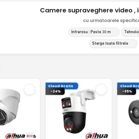
Camere supraveghere video , i
cu urmatoarele specificat
Infrarosu : Peste 30 m
Tehnolog
Sterge toate filtrele
Cloud Gratis
Cloud Gra
-24%
-35%