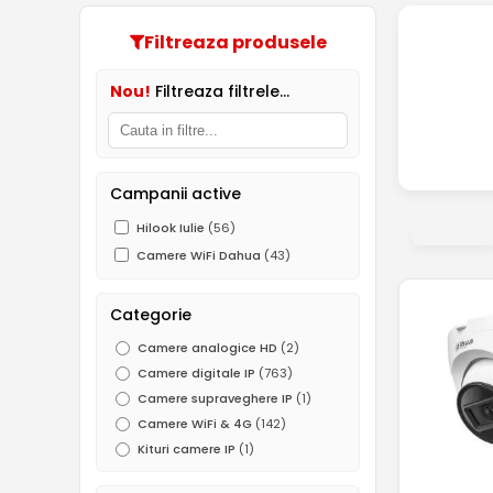
Filtreaza produsele
Nou!
Filtreaza filtrele...
Campanii active
Hilook Iulie
(56)
Camere WiFi Dahua
(43)
Categorie
Camere analogice HD
(2)
Camere digitale IP
(763)
Camere supraveghere IP
(1)
Camere WiFi & 4G
(142)
Kituri camere IP
(1)