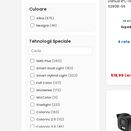
Dahua IPC-H
0280B-S6
Culoare
Alba
(875)
In s
Neagra
(49)
Exped
Tehnologii Speciale
4 rate
SMD Plus
(260)
Smart Dual Light
(183)
518
,99
Lei
Smart Hybrid Light
(202)
Full Color
(137)
WizSense
(172)
WizColor
(11)
Starlight
(221)
ColorVu
(193)
ColorVu 2.0
(112)
ColorVu 3.0
(46)