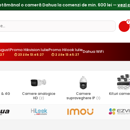
0
ugust
Promo Hikvision Iulie
Promo Hilook Iulie
Dahua WiFi
:26
⏱ 23 Zile 13:45:26
⏱ 2 Zile 13:45:26
 & 4G
Camere analogice
Camere
Kituri came
HD
supraveghere IP
(2)
(1)