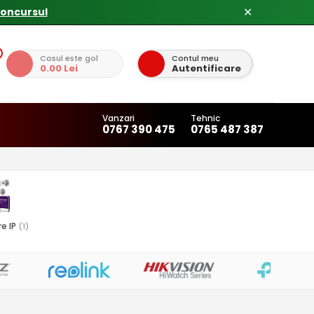
✕
Cosul este gol
Contul meu
0.00 Lei
Autentificare
Vanzari
Tehnic
0767 390 475
0765 487 387
re IP
(1)