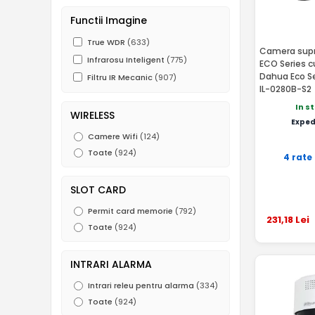
SmartHybrid ColorVu
(143)
Functii Imagine
AcuSense
(318)
AcuSense 3.0
True WDR
(633)
(32)
Camera supr
Exir
Infrarosu Inteligent
(57)
(775)
ECO Series c
Dahua Eco S
Darkfighter
Filtru IR Mecanic
(80)
(907)
IL-0280B-S2
Functii IVS
(553)
In s
ROI
(717)
WIRELESS
Exped
Heat Map
(26)
Camere Wifi
(124)
Toate
(924)
4 rate
SLOT CARD
Permit card memorie
(792)
231
,18
Lei
Toate
(924)
INTRARI ALARMA
Intrari releu pentru alarma
(334)
Toate
(924)