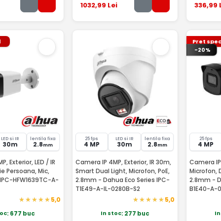
1032
,99
Lei
336
,99
l
Pret spec
-20%
LED si IR
lentila fixa
25 fps
LED si IR
lentila fixa
25 fps
30m
2.8
4 MP
30m
2.8
4 MP
mm
mm
, Exterior, LED / IR
Camera IP 4MP, Exterior, IR 30m,
Camera IP
e Persoana, Mic,
Smart Dual Light, Microfon, PoE,
Microfon, 
 IPC-HFW1639TC-A-
2.8mm - Dahua Eco Series IPC-
2.8mm - D
T1E49-A-IL-0280B-S2
B1E40-A-
5,0
5,0
toc
In stoc
In
: 677 buc
: 277 buc