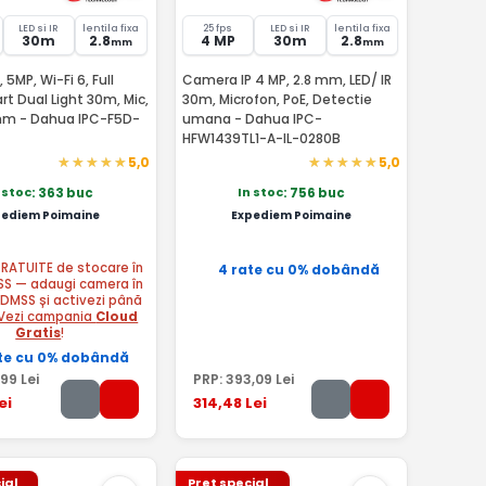
LED si IR
lentila fixa
25 fps
LED si IR
lentila fixa
30m
2.8
4 MP
30m
2.8
mm
mm
MP, Wi-Fi 6, Full
Camera IP 4 MP, 2.8 mm, LED/ IR
rt Dual Light 30m, Mic,
30m, Microfon, PoE, Detectie
mm - Dahua IPC-F5D-
umana - Dahua IPC-
HFW1439TL1-A-IL-0280B
5,0
5,0
 stoc
In stoc
: 363 buc
: 756 buc
pediem Poimaine
Expediem Poimaine
 GRATUITE de stocare în
4 rate cu 0% dobândă
SS — adaugi camera în
 DMSS și activezi până
Vezi campania
Cloud
Gratis
!
te cu 0% dobândă
,99
Lei
PRP:
393
,09
Lei
ei
314
,48
Lei
ial
Pret special