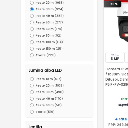
Peste 20 m
(968)
-20%
Peste 30 m
(924)
Peste 40 m
(382)
Peste 50 m
(277)
Peste 60 m
(178)
Peste 80 m
(92)
Peste 100 m
(64)
Peste 150 m
(25)
Toate
(1221)
25 fps
5 MP
Camera IP WiF
Lumina alba LED
/ IR 30m, Slo
Peste 10 m
(517)
Difuzor, 2.8
P5IP-PV-028
Peste 20 m
(509)
P5IP-PV-028
Peste 30 m
(490)
In 
Peste 40 m
(170)
Exped
Peste 60 m
(50)
Toate
(519)
4 rate
PRP:
249
,9
Lentila