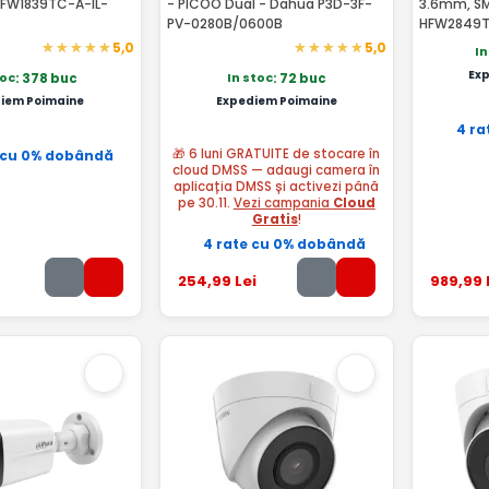
FW1839TC-A-IL-
- PICOO Dual - Dahua P3D-3F-
3.6mm, SM
PV-0280B/0600B
HFW2849T
5,0
5,0
In
Ex
toc
In stoc
: 378 buc
: 72 buc
iem Poimaine
Expediem Poimaine
4 ra
🎁 6 luni GRATUITE de stocare în
 cu 0% dobândă
cloud DMSS — adaugi camera în
aplicația DMSS și activezi până
pe 30.11.
Vezi campania
Cloud
Gratis
!
4 rate cu 0% dobândă
254
,99
Lei
989
,99