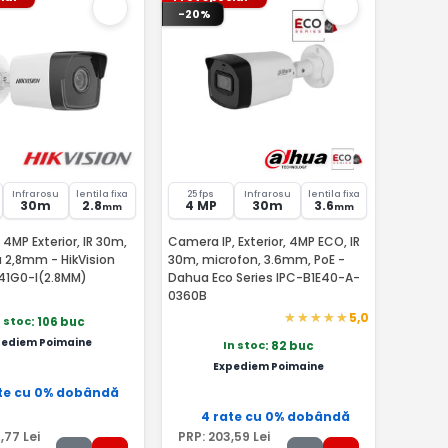
-20%
Infrarosu
lentila fixa
25 fps
Infrarosu
lentila fixa
30m
2.8
4 MP
30m
3.6
mm
mm
4MP Exterior, IR 30m,
Camera IP, Exterior, 4MP ECO, IR
la 2,8mm - HikVision
30m, microfon, 3.6mm, PoE -
41G0-I(2.8MM)
Dahua Eco Series IPC-B1E40-A-
0360B
5,0
n stoc
: 106 buc
pediem Poimaine
In stoc
: 82 buc
Expediem Poimaine
te cu 0% dobândă
4 rate cu 0% dobândă
9
,77
Lei
PRP:
203
,59
Lei