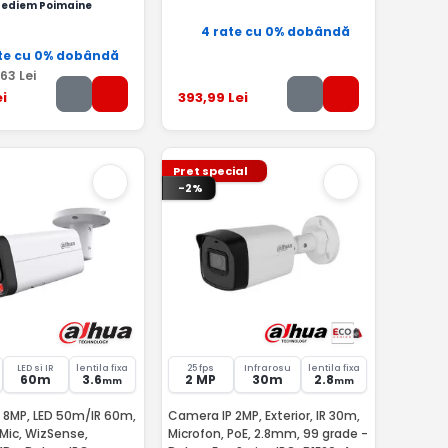
pediem Poimaine
4 rate cu 0% dobândă
te cu 0% dobândă
,63
Lei
i
393
,99
Lei
Pret special
-2%
LED si IR
lentila fixa
25 fps
Infrarosu
lentila fixa
60m
3.6
2 MP
30m
2.8
mm
mm
 8MP, LED 50m/IR 60m,
Camera IP 2MP, Exterior, IR 30m,
 Mic, WizSense,
Microfon, PoE, 2.8mm, 99 grade -