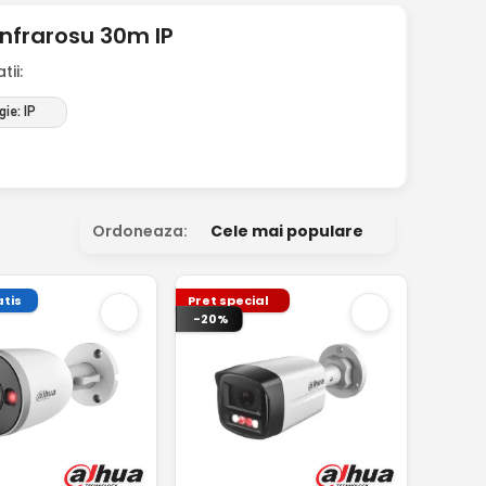
nfrarosu 30m IP
ii:
ie: IP
Ordoneaza:
Cele mai populare
tis
Pret special
-20%