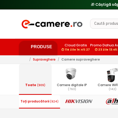
Cloud Gratis
Promo Dahua A
PRODUSE
⏱ 114 Zile 14:45:26
⏱ 23 Zile 13:45
/
Supraveghere
/
Camere supraveghere
Toate
Camere digitale IP
Camere WiFi
(909)
(763)
(142)
Toți producătorii
(924)