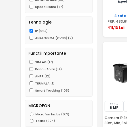
Exped
Speed Dome
(77)
4 rate
PRP:
483
,6
Tehnologie
411
,13
Lei
IP
(924)
ANALOGICA (CVBS)
(2)
Functii importante
SIM 4G
(17)
Panou Solar
(14)
ANPR
(12)
TERMALA
(1)
Smart Tracking
(108)
20 fps
MICROFON
8 MP
Microfon Inclus
(671)
Camera IP 8MP
Toate
(924)
30m, Mic, Po