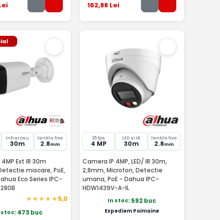
Lei
162
,88
Lei
ial
Infrarosu
lentila fixa
25 fps
LED si IR
lentila fixa
30m
2.8
4 MP
30m
2.8
mm
mm
 4MP Ext IR 30m
Camera IP 4MP, LED/ IR 30m,
Detectie miscare, PoE,
2,8mm, Microfon, Detectie
ahua Eco Series IPC-
umana, PoE - Dahua IPC-
0280B
HDW1439V-A-IL
5,0
In stoc
: 592 buc
Expediem Poimaine
 stoc
: 473 buc