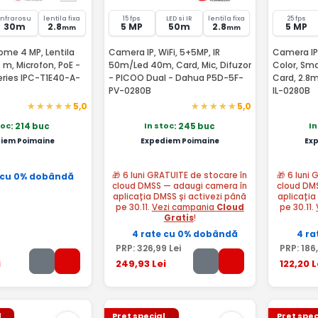
Infrarosu
lentila fixa
15 fps
LED si IR
lentila fixa
25 fps
30m
2.8
5 MP
50m
2.8
5 MP
mm
mm
me 4 MP, Lentila
Camera IP, WiFi, 5+5MP, IR
Camera IP, 5
 m, Microfon, PoE -
50m/Led 40m, Card, Mic, Difuzor
Color, Sma
eries IPC-T1E40-A-
- PICOO Dual - Dahua P5D-5F-
Card, 2.8
PV-0280B
IL-0280B
5,0
5,0
toc
In stoc
In
: 214 buc
: 245 buc
iem Poimaine
Expediem Poimaine
Ex
🎁 6 luni GRATUITE de stocare în
🎁 6 luni
 cu 0% dobândă
cloud DMSS — adaugi camera în
cloud DM
aplicația DMSS și activezi până
aplicația
pe 30.11.
Vezi campania
Cloud
pe 30.11.
Gratis
!
4 rate cu 0% dobândă
4 ra
PRP:
326
,99
Lei
PRP:
186
i
249
,93
Lei
122
,20
L
l
Pret special
Pret spec