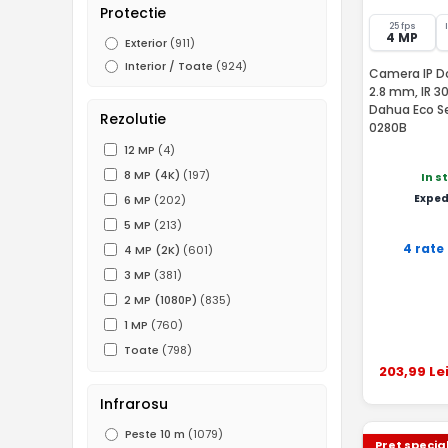
Protectie
25 fps
4 MP
Exterior
(911)
Interior / Toate
(924)
Camera IP Do
2.8 mm, IR 30
Dahua Eco S
Rezolutie
0280B
12 MP
(4)
8 MP (4K)
(197)
In s
Exped
6 MP
(202)
5 MP
(213)
4 rate
4 MP (2K)
(601)
3 MP
(381)
2 MP (1080P)
(835)
1 MP
(760)
Toate
(798)
203
,99
Le
Infrarosu
Peste 10 m
(1079)
Pret specia