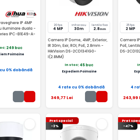
aveghere IP 4MP
20 fps
Infrarosu
lentila fixa
25 fps
u iluminare duala -
4 MP
30m
2.8
2 MP
mm
eries IPC-B1E49-A-
Camera IP Dome, 4MP, Exterior,
Camera IP 
IR 30m, Exir, ROI, PoE, 2.8mm -
PoE, Lenti
toc
: 249 buc
HikVision DS-2CD1341G0-
DS-2CD132
iem Poimaine
I(2.8MM)
In stoc
I
: 45 buc
 cu 0% dobândă
Expediem Poimaine
Ex
4 rate cu 0% dobândă
4 ra
349
,77
Lei
243
,99
Pret special
Pret spec
-3%
-47%