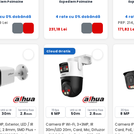
iem Poimaine
Expediem Poimaine
Ex
 cu 0% dobândă
4 rate cu 0% dobândă
4 ra
9
Lei
PRP:
214
231
,18
Lei
171
,82
Le
Cloud Gratis
LED si IR
lentila fixa
15 fps
LED si IR
lentila fixa
20 fps
30m
2.8
6 MP
50m
2.8
8 MP
mm
mm
, Exterior, LED / IR
Camera IP Wi-Fi, 3+3MP, IR
Camera IP
E, 2.8mm, SMD Plus -
30m/LED 20m, Card, Mic, Difuzor
Card, PoE,