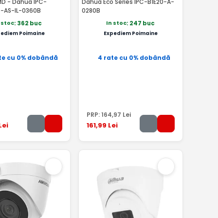
D - Dahua IPC-
Dahua Eco Series IPC-B1E20-A-
-AS-IL-0360B
0280B
 stoc
In stoc
: 362 buc
: 247 buc
pediem Poimaine
Expediem Poimaine
te cu 0% dobândă
4 rate cu 0% dobândă
PRP:
164
,97
Lei
Lei
161
,99
Lei