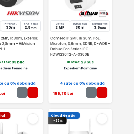
Infrarosu
lentila fixa
25 fps
Infrarosu
lentila fixa
30m
2.8
2 MP
30m
3.6
mm
mm
2MP, IR 30m, Exterior,
Camera IP 2MP, IR 30m, PoE,
la 2,8mm - HikVision
Microfon, 3,6mm, 3DNR, D-WDR -
1-I
Dahua Eco Series IPC-
HDW1230T2-A-0360B
n stoc
In stoc
: 33 buc
: 29 buc
pediem Poimaine
Expediem Poimaine
te cu 0% dobândă
4 rate cu 0% dobândă
Lei
156
,70
Lei
ial
Cloud Gratis
-22%