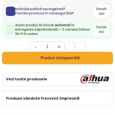
Detalii
Instituție publică sau bugetară?
Postăm produsul în catalogul SEAP
aici
Acest produs te înscrie
automat
în
Detalii
extragerea săptămânală — 2 camere Dahua
aici
Wi-Fi 6 cadou.
-
+
Produs indisponibil
Vezi toate produsele
Produse vândute frecvent împreună