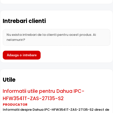
Intrebari clienti
Intrari Audio
Nu exista intrebari de la clienti pentru acest produs. Ai
Camera Dahua IPC-HFW3541T-ZAS-27135-S2 are intrari
nelamuriri?
audio, la care puteti conecta microfoane, permitand
supravegherea audio de la distanta, de pe PC sau chiar
telefonul mobil.
Adauga o intrebare
Alimentare PoE
Dahua IPC-HFW3541T-ZAS-27135-S2 suporta alimentare
Utile
Power over Ethernet (PoE)
, primind atat date cat si
alimentare prin acelasi cablu de retea. Simplifica
Informatii utile pentru Dahua IPC-
instalarea semnificativ, eliminand necesitatea unui cablu
de alimentare separat.
HFW3541T-ZAS-27135-S2
PRODUCATOR
Informatii despre Dahua IPC-HFW3541T-ZAS-27135-S2 direct de
Inregistrare pe Card