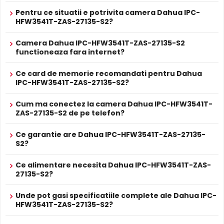
Mai putine alarme false, distanta mai mare de
incorporat
care permite inregistrarea audio in timp real.
Pentru ce situatii e potrivita camera Dahua IPC-
detectie inteligenta.
Sunetul se sincronizeaza cu imaginea video, utila pentru
HFW3541T-ZAS-27135-S2?
verificarea evenimentelor si conversatiilor din zona
ALIMENTARE
monitorizata.
Camera Dahua IPC-HFW3541T-ZAS-27135-S2
12V DC / 8.5 W
functioneaza fara internet?
Alimentare
Sursa de alimentare NU este inclusa
True WDR
Da
Ce card de memorie recomandati pentru Dahua
Alimentare
Se poate alimenta printr-un singur cablu UTP/FTP din
Functia
TRUE WDR
oferita de senzorul de imagine al
IPC-HFW3541T-ZAS-27135-S2?
POE
NVR sau Switch POE
camerei Dahua IPC-HFW3541T-ZAS-27135-S2,
PROSPECT PRODUCATOR
compenseaza atat imaginea din prim plan, cat si
Cum ma conectez la camera Dahua IPC-HFW3541T-
Prospect
ZAS-27135-S2 de pe telefon?
imaginea de fundal, in zone cu contrast puternic de
Dahua IPC-HFW3541T-ZAS-27135-S2
tehnic
iluminare, oferind detalii clare pe intreaga scena.
Ce garantie are Dahua IPC-HFW3541T-ZAS-27135-
* Specificatiile tehnice ale produsului Dahua IPC-HFW3541T-ZAS-27135-
S2?
S2 au caracter informativ.
Ce alimentare necesita Dahua IPC-HFW3541T-ZAS-
27135-S2?
Unde pot gasi specificatiile complete ale Dahua IPC-
HFW3541T-ZAS-27135-S2?