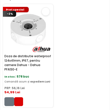
SMD Plus (Smart Motion Detection)
Pret special
-2%
Cu ajutorul functie SMD Plus, camera IP Dahua IPC-
Doza de distributie waterproof
HFW3541T-ZAS-27135-S2, ofera o detectie a miscarii
124x41mm, IP67, pentru
inteligenta, facand diferenta intre miscarile provocate de
camere Dahua - Dahua
om sau masina, eliminandu-le pe cele provocate de
PFA130-E
vegetatie, animale, insecte, lumini sau chiar ploaie.
In stoc
: 578 buc
Comandă acum și
expediem Luni
PRP:
56
,16
Lei
54
,99
Lei