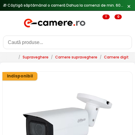
✕
🔥
Reduceri de pana la 25% doar in luna iulie → Vezi ofertele
0
0
/
Supraveghere
/
Camere supraveghere
/
Camere digitale 
Indisponibil