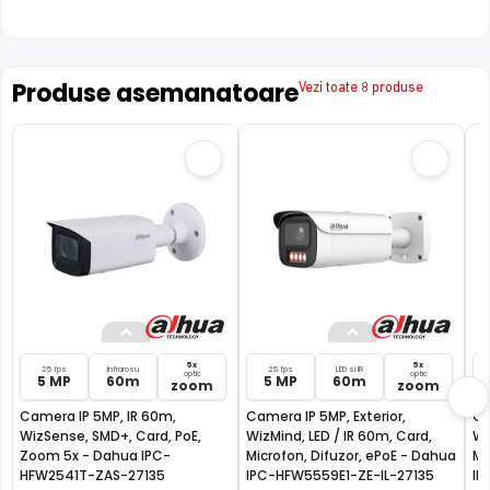
Produse asemanatoare
Vezi toate 8 produse
Perimeter Protection
5x
5x
25 fps
Infrarosu
25 fps
LED si IR
optic
optic
5 MP
60m
5 MP
60m
zoom
zoom
Camera IP 5MP, IR 60m,
Camera IP 5MP, Exterior,
Ca
WizSense, SMD+, Card, PoE,
WizMind, LED / IR 60m, Card,
Wi
Functia camerei IP Dahua IPC-HFW3541T-ZAS-27135-S2 de
Zoom 5x - Dahua IPC-
Microfon, Difuzor, ePoE - Dahua
Mi
detectie perimetrala inteligenta, spre deosebire de
HFW2541T-ZAS-27135
IPC-HFW5559E1-ZE-IL-27135
IP
functiile IVS clasice, ofera un plus de acuratete, eliminand