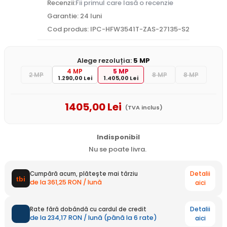
Recenzii:
Fii primul care lasă o recenzie
Garantie: 24 luni
Cod produs: IPC-HFW3541T-ZAS-27135-S2
Alege rezoluția:
5 MP
4 MP
5 MP
2 MP
8 MP
8 MP
1.290,00 Lei
1.405,00 Lei
1405
,00
Lei
(TVA inclus)
Indisponibil
Nu se poate livra.
Detalii
Cumpără acum, plătește mai târziu
de la 361,25 RON / lună
aici
Detalii
Rate fără dobândă cu cardul de credit
de la 234,17 RON / lună (până la 6 rate)
aici