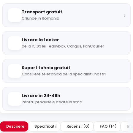
Transport gratuit
›
Oriunde in Romania
Livrare la Locker
de la 15,99 lei · easybox, Cargus, FanCourier
Suport tehnic gratuit
Consiliere telefonica de la specialistii nostri
Livrare in 24-48h
Pentru produsele aflate in stoc
Descriere
Specificatii
Recenzii (0)
FAQ (14)
Int