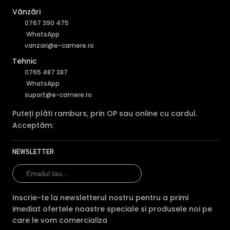
Vânzări
0767 390 475
WhatsApp
vanzari@e-camere.ro
Tehnic
Codare folosind Inteligenta Artificiala
0765 487 387
WhatsApp
suport@e-camere.ro
Puteți plăti ramburs, prin OP sau online cu cardul.
Acceptăm:
NEWSLETTER
Inscrie-te la newsletterul nostru pentru a primi
imediat ofertele noastre speciale si produsele noi pe
Codarea AI (AI Coding) optimizeaza atat latimea de
care le vom comercializa
banda, cat si perioada de stocare pentru camera IP