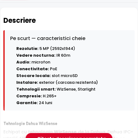
Descriere
Pe scurt — caracteristici cheie
Rezolutie:
5 MP (2592x1944)
Vedere nocturna:
IR 60m
Audio:
microfon
Conectivitate:
PoE
Stocare locala:
slot microSD
Instalare:
exterior (carcasa rezistenta)
Tehnologii smart:
WizSense, Starlight
Compresie:
H.265+
Garantie:
24 luni
Tehnologie Dahua WizSense
Echipat cu tehnologia
WizSense
de la Dahua, Dahua IPC-