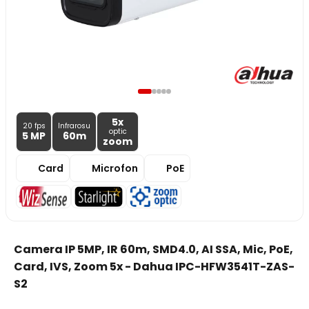
5x
20 fps
Infrarosu
optic
5 MP
60m
zoom
Card
Microfon
PoE
Camera IP 5MP, IR 60m, SMD4.0, AI SSA, Mic, PoE,
Card, IVS, Zoom 5x - Dahua IPC-HFW3541T-ZAS-
S2