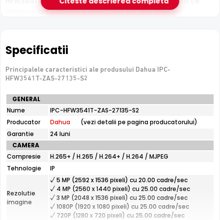
HFW3541T-ZAS-27135-S2 ofera detectie inteligenta ce
Citeste descrierea completa
diferentiaza oamenii si vehiculele de alte miscari,
reducand semnificativ alarmele false cauzate de
animale, ploaie sau frunze.
Specificatii
Senzor Starlight
Senzorul
Principalele caracteristici ale produsului Dahua IPC-
Starlight
permite Dahua IPC-HFW3541T-ZAS-
HFW3541T-ZAS-27135-S2
27135-S2 sa capteze imagini clare si detaliate chiar si la
niveluri extrem de scazute de luminozitate, fara a fi
Specificatii
GENERAL
necesar iluminat suplimentar.
tehnice
Nume
IPC-HFW3541T-ZAS-27135-S2
Dahua
Producator
Dahua
(vezi detalii pe pagina producatorului)
IPC-
HFW3541T-
Garantie
24 luni
ZAS-
CAMERA
27135-
Compresie
H.265+ / H.265 / H.264+ / H.264 / MJPEG
S2
Tehnologie
IP
√ 5 MP (2592 x 1536 pixeli) cu 20.00 cadre/sec
Infrarosu 60m
√ 4 MP (2560 x 1440 pixeli) cu 25.00 cadre/sec
Rezolutie
√ 3 MP (2048 x 1536 pixeli) cu 25.00 cadre/sec
Dahua IPC-HFW3541T-ZAS-27135-S2 dispune de iluminare
imagine
√ 1080P (1920 x 1080 pixeli) cu 25.00 cadre/sec
infrarosu cu raza de actiune de pana la
60 metri
, oferind
√ 720P (1280 x 720 pixeli) cu 25.00 cadre/sec