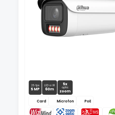
5x
25 fps
LED si IR
optic
5 MP
60m
zoom
Card
Microfon
PoE