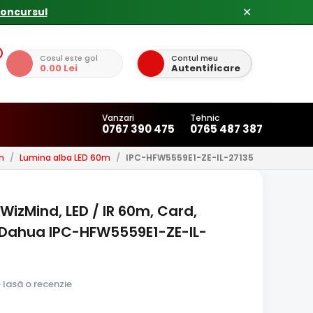
✕
Cosul este gol
Contul meu
0.00 Lei
Autentificare
Vanzari
Tehnic
0767 390 475
0765 487 387
m
/
Lumina alba LED 60m
/
IPC-HFW5559E1-ZE-IL-27135
WizMind, LED / IR 60m, Card,
 - Dahua IPC-HFW5559E1-ZE-IL-
e lasă o recenzie