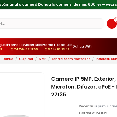
0
gust
Promo Hikvision Iulie
Promo Hilook Iulie
Dahua WiFi
58
⏱ 24 Zile 09:13:58
⏱ 3 Zile 09:13:58
/
Dahua
/
Cu picior
/
5 MP
/
Lentila zoom motorizat
/
Infrarosu 60
Camera IP 5MP, Exterior, 
Microfon, Difuzor, ePoE
27135
Recenzii:
Fii primul car
Garantie: 24 luni