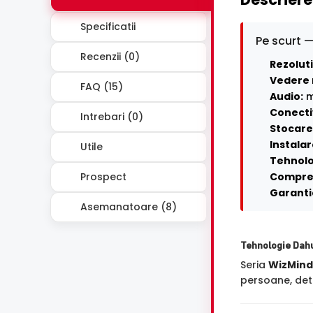
Specificatii
Pe scurt —
Recenzii (0)
Rezoluti
Vedere 
FAQ (15)
Audio:
m
Conecti
Intrebari (0)
Stocare 
Instalar
Utile
Tehnolo
Prospect
Compre
Garanti
Asemanatoare (8)
Tehnologie Dah
Seria
WizMind
persoane, dete