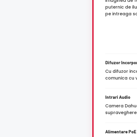
imaginea de f
puternic de il
pe intreaga s
Difuzor Incorpo
Cu difuzor inc
comunica cu vi
Intrari Audio
Camera Dahua 
supravegherea
Alimentare PoE