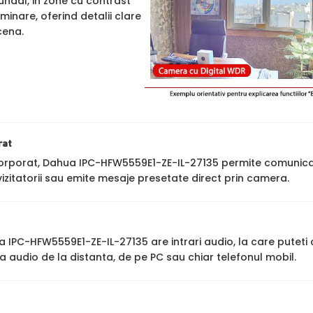
undal, in zone cu contrast
uminare, oferind detalii clare
cena.
rat
orporat, Dahua IPC-HFW5559E1-ZE-IL-27135 permite comunicare b
zitatorii sau emite mesaje presetate direct prin camera.
IPC-HFW5559E1-ZE-IL-27135 are intrari audio, la care putet
 audio de la distanta, de pe PC sau chiar telefonul mobil.