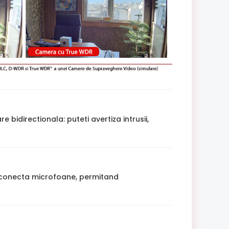
idirectionala: puteti avertiza intrusii,
i conecta microfoane, permitand