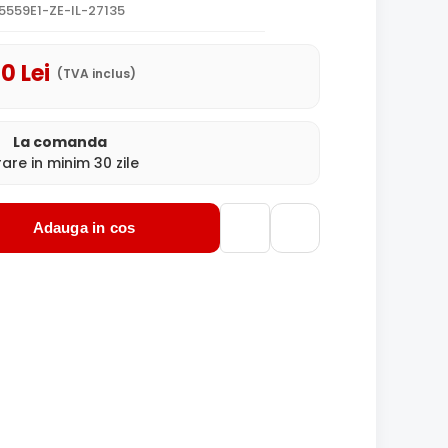
559E1-ZE-IL-27135
00
Lei
(TVA inclus)
La comanda
rare in minim 30 zile
Adauga in cos