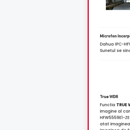
Microfon Incorp
Dahua IPC-HF
Sunetul se sin
True WDR
Functia
TRUE 
imagine al ca
HFW5559E1-ZE
atat imaginea 