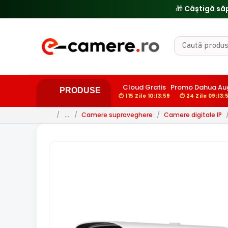
Cloud Gratis
Promo Dahua Au
PRODUSE
⏱ 115 Zile 10:13:58
⏱ 24 Zile 09:13:
/
…
/
Camere supraveghere
/
Camere digitale IP