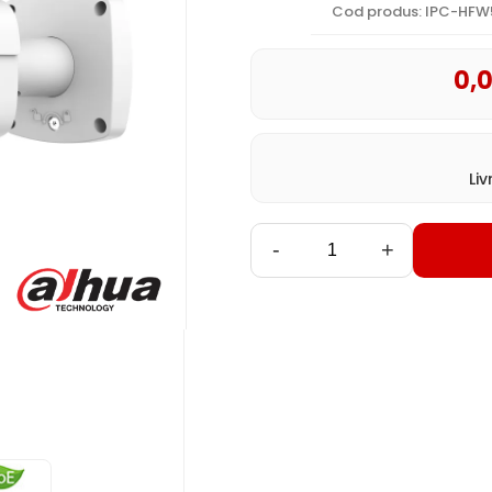
Cod produs: IPC-HFW5
0
,
Liv
-
+