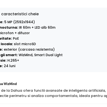
 caracteristici cheie
e:
5 MP (2592x1944)
nocturna:
IR 60m + LED alb 60m
icrofon + difuzor
vitate:
PoE
locala:
slot microSD
e:
exterior (carcasa rezistenta)
gii smart:
WizMind, Smart Dual Light
sie:
H.265+
e:
24 luni
ua WizMind
de la Dahua ofera functii avansate de inteligenta artificial
ctie perimetru si analiza comportamentala, ideala pentru apl