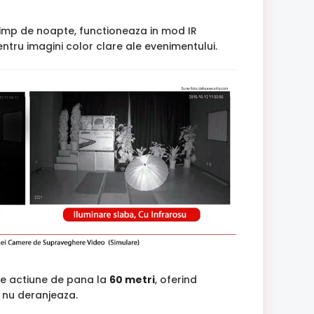
timp de noapte, functioneaza in mod IR
tru imagini color clare ale evenimentului.
de actiune de pana la
60 metri
, oferind
si nu deranjeaza.