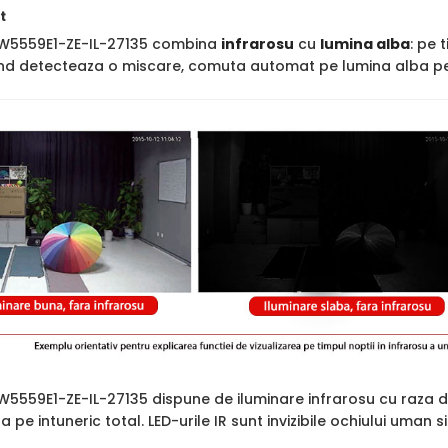
t
W5559E1-ZE-IL-27135 combina
infrarosu
cu
lumina alba
: pe 
cand detecteaza o miscare, comuta automat pe lumina alba pen
5559E1-ZE-IL-27135 dispune de iluminare infrarosu cu raza 
ara pe intuneric total. LED-urile IR sunt invizibile ochiului uman 