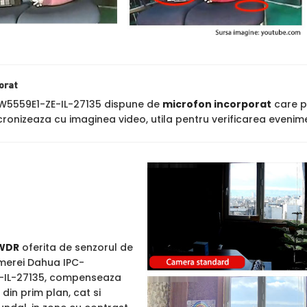
orat
W5559E1-ZE-IL-27135 dispune de
microfon incorporat
care pe
cronizeaza cu imaginea video, utila pentru verificarea evenime
WDR
oferita de senzorul de
merei Dahua IPC-
-IL-27135, compenseaza
din prim plan, cat si