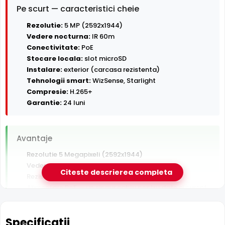
Pe scurt — caracteristici cheie
Rezolutie:
5 MP (2592x1944)
Vedere nocturna:
IR 60m
Conectivitate:
PoE
Stocare locala:
slot microSD
Instalare:
exterior (carcasa rezistenta)
Tehnologii smart:
WizSense, Starlight
Compresie:
H.265+
Garantie:
24 luni
Avantaje
Rezolutie 5 Megapixeli (2592x1944)
Vedere nocturna in infrarosu pana la 60 m
Citeste descrierea completa
Rezistenta la exterior — ploaie, praf si inghet
Alimentare PoE — un singur cablu pentru date si curent
Inregistrare pe card MicroSD, functioneaza si fara NVR
Detectie AI om/vehicul (WizSense) — filtreaza alarmele
Specificatii
false