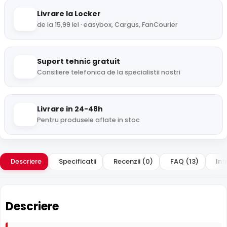
Livrare la Locker
de la 15,99 lei · easybox, Cargus, FanCourier
Suport tehnic gratuit
Consiliere telefonica de la specialistii nostri
Livrare in 24-48h
Pentru produsele aflate in stoc
Descriere
Specificatii
Recenzii (0)
FAQ (13)
Int
Descriere