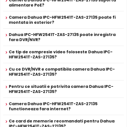
Camera Dahua IPC-HFW2541T-ZAS-27135 suporta
Audio in/out
1 intrare audio
alimentare PoE?
Audio
si 1 iesire audio
Alarma
Camera Dahua IPC-HFW2541T-ZAS-27135 poate fi
1 intrare alarma
in/out
montata in exterior?
Alarma
si 1 iesire alarma
Dahua IPC-HFW2541T-ZAS-27135 poate inregistra
· Monitorizare inteligentă: Intrusion și tripwire (cele
fara DVR/NVR?
Alte functii
două funcții acceptă clasificarea și detectarea
exactă a vehiculului și a omului).
ALIMENTARE
Ce tip de compresie video foloseste Dahua IPC-
HFW2541T-ZAS-27135?
12V DC / 9.7 W
Alimentare
Filtru IR Mecanic (ICR)
Sursa de alimentare NU este inclusa
Dahua IPC-HFW2541T-ZAS-27135 are un
filtru IR mecanic
Cu ce DVR/NVR e compatibila camera Dahua IPC-
Da
Alimentare
autoretractabil
ce filtreaza lumina in infrarosu pe timpul
HFW2541T-ZAS-27135?
Se poate alimenta printr-un singur cablu UTP/FTP din
POE
zilei, pentru a evita defectele de culoare, iar pe timpul
NVR sau Switch POE
noptii acesta este retras pentru a permite luminii IR sa
Pentru ce situatii e potrivita camera Dahua IPC-
PROSPECT PRODUCATOR
HFW2541T-ZAS-27135?
treaca, imbunatatind vizibilitatea.
Prospect
Dahua IPC-HFW2541T-ZAS-27135
tehnic
Camera Dahua IPC-HFW2541T-ZAS-27135
functioneaza fara internet?
* Specificatiile tehnice ale produsului Dahua IPC-HFW2541T-ZAS-27135 au
caracter informativ.
Ce card de memorie recomandati pentru Dahua
IPC-HFW2541T-ZAS-27135?