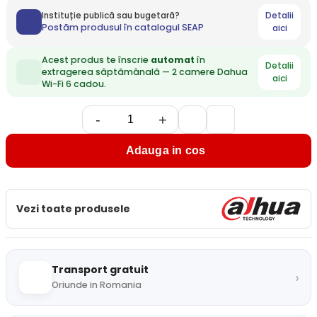
Detalii
Instituție publică sau bugetară?
Postăm produsul în catalogul SEAP
aici
Acest produs te înscrie
automat
în
Detalii
extragerea săptămânală — 2 camere Dahua
aici
Wi-Fi 6 cadou.
-
+
Adauga in cos
Vezi toate produsele
Transport gratuit
›
Oriunde in Romania