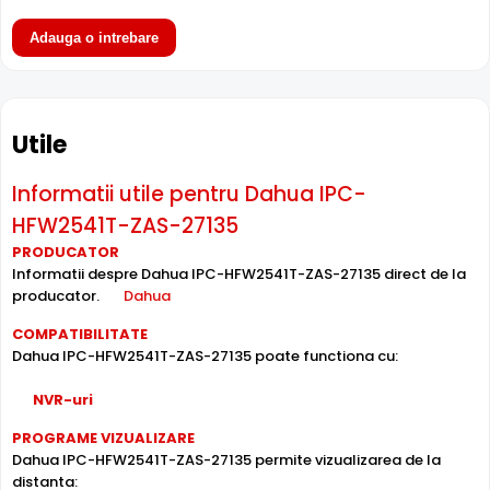
Adauga o intrebare
Utile
Informatii utile pentru Dahua IPC-
HFW2541T-ZAS-27135
PRODUCATOR
Informatii despre Dahua IPC-HFW2541T-ZAS-27135 direct de la
Intrari Audio
producator.
Dahua
Camera Dahua IPC-HFW2541T-ZAS-27135 are intrari
COMPATIBILITATE
audio, la care puteti conecta microfoane, permitand
Dahua IPC-HFW2541T-ZAS-27135 poate functiona cu:
supravegherea audio de la distanta, de pe PC sau chiar
telefonul mobil.
NVR-uri
PROGRAME VIZUALIZARE
Alimentare PoE
Dahua IPC-HFW2541T-ZAS-27135 permite vizualizarea de la
Dahua IPC-HFW2541T-ZAS-27135 suporta alimentare
distanta: