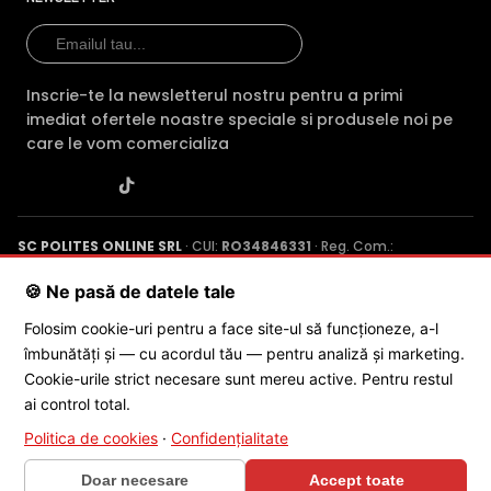
Inscrie-te la newsletterul nostru pentru a primi
Functia camerei IP Dahua IPC-HFW2541T-ZAS-27135 de
imediat ofertele noastre speciale si produsele noi pe
detectie perimetrala inteligenta, spre deosebire de
care le vom comercializa
functiile IVS clasice, ofera un plus de acuratete, eliminand
alarmele false in cazul evenimentelor de tipul: tripwire
(trecerea peste o linie trasata) sau intrusion
(patrunderea intr-o zona trasate in imaginea camerei).
Eliminarea alarmelor false porneste tot de la functia de
SC POLITES ONLINE SRL
· CUI:
RO34846331
· Reg. Com.:
SMD Plus (Smart Motion Detection), eliminand alarmele
J2015001227161
· Capital social: 200 RON · Sediu: Str. Petrache
Poenaru, Nr. 1, Craiova, Jud. Dolj ·
Contactează-ne
·
Service produs
generate de depasirea liniilor de detectie a diverselor
🍪 Ne pasă de datele tale
obiecte, animale, vegetarie sau diverselor forme de
Folosim cookie-uri pentru a face site-ul să funcționeze, a-l
fenomene meteorologice (ploaie, ninsoare, etc)
îmbunătăți și — cu acordul tău — pentru analiză și marketing.
© 2026 SC POLITES ONLINE SRL
Cookie-urile strict necesare sunt mereu active. Pentru restul
ai control total.
Politica de cookies
·
Confidențialitate
Doar necesare
Accept toate