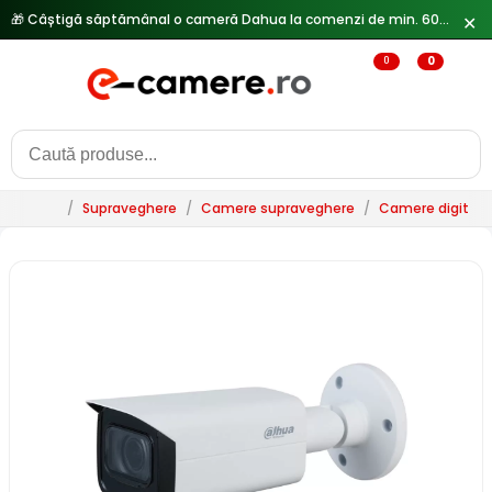
✕
🔥
Reduceri de pana la 25% doar in luna iulie → Vezi ofertele
0
0
/
Supraveghere
/
Camere supraveghere
/
Camere digitale 