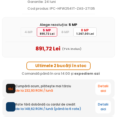
Garantie: 24 luni
Cod produs: IPC-HFW2541T-ZAS-27135
Alege rezoluția:
5 MP
5 MP
8 MP
4 MP
8 MP
891,72 Lei
1.267,00 Lei
891
,72
Lei
(TVA inclus)
Ultimele 2 bucăți în stoc
Comandă până în ora 14:00 și
expediem
azi
Detalii
Cumpără acum, plătește mai târziu
de la 232,93 RON / lună
aici
Detalii
Rate fără dobândă cu cardul de credit
de la 148,62 RON / lună (până la 6 rate)
aici