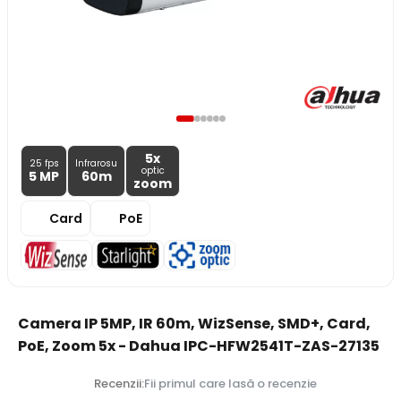
5x
25 fps
Infrarosu
optic
5 MP
60m
zoom
Card
PoE
Camera IP 5MP, IR 60m, WizSense, SMD+, Card,
PoE, Zoom 5x - Dahua IPC-HFW2541T-ZAS-27135
Recenzii:
Fii primul care lasă o recenzie