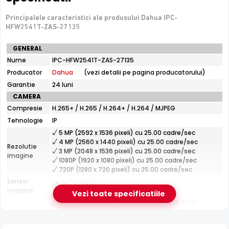
Principalele caracteristici ale produsului Dahua IPC-
De luat in calcul
HFW2541T-ZAS-27135
Fara microfon/difuzor — nu inregistreaza audio
Specificatii
GENERAL
tehnice
Nume
IPC-HFW2541T-ZAS-27135
Dahua
e-Camere.ro recomanda acest produs pentru:
Producator
Dahua
(vezi detalii pe pagina producatorului)
IPC-
HFW2541T-
perimetre mari: curti, depozite, spatii industriale;
Garantie
24 luni
ZAS-
instalari profesionale cu cablare UTP structurata.
CAMERA
27135
Compresie
H.265+ / H.265 / H.264+ / H.264 / MJPEG
Tehnologie
IP
Tehnologie Dahua WizSense
√ 5 MP (2592 x 1536 pixeli) cu 25.00 cadre/sec
Echipat cu tehnologia
WizSense
de la Dahua, Dahua IPC-
√ 4 MP (2560 x 1440 pixeli) cu 25.00 cadre/sec
Rezolutie
√ 3 MP (2048 x 1536 pixeli) cu 25.00 cadre/sec
HFW2541T-ZAS-27135 ofera detectie inteligenta ce
imagine
√ 1080P (1920 x 1080 pixeli) cu 25.00 cadre/sec
diferentiaza oamenii si vehiculele de alte miscari,
√ 720P (1280 x 720 pixeli) cu 25.00 cadre/sec
reducand semnificativ alarmele false cauzate de
Senzor
1/2.7inch CMOS
animale, ploaie sau frunze.
imagine
Vezi toate specificatiile
Zoom motorizat 5x, reglabil din DVR/NVR de la
Lentila
distanta
Senzor Starlight
Distanta focala: 2.7 - 13.5 mm (100.0° - 30.0°)
Senzorul
Starlight
permite Dahua IPC-HFW2541T-ZAS-