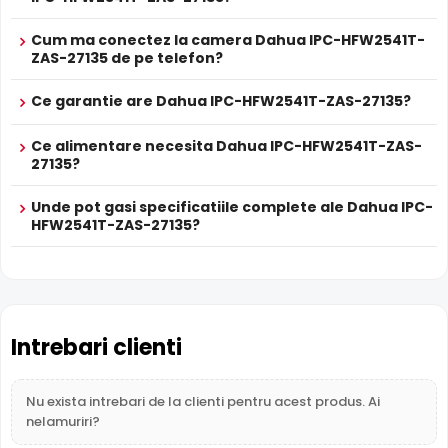
Cum ma conectez la camera Dahua IPC-HFW2541T-
ZAS-27135 de pe telefon?
Ce garantie are Dahua IPC-HFW2541T-ZAS-27135?
Infrarosu Inteligent (Smart IR)
Dahua IPC-HFW2541T-ZAS-27135 este dotata cu functia
Ce alimentare necesita Dahua IPC-HFW2541T-ZAS-
Infrarosu Inteligent
(Smart IR), ce regleaza automat
27135?
intensitatea iluminatorului in infrarosu in functie de
distanta obiectului, eliminand riscul de suprasaturare a
Unde pot gasi specificatiile complete ale Dahua IPC-
imaginii la distante mici.
HFW2541T-ZAS-27135?
True WDR
Functia
TRUE WDR
oferita de senzorul de imagine al
camerei Dahua IPC-HFW2541T-ZAS-27135, compenseaza
atat imaginea din prim plan, cat si imaginea de fundal, in
Intrebari clienti
zone cu contrast puternic de iluminare, oferind detalii
clare pe intreaga scena.
Nu exista intrebari de la clienti pentru acest produs. Ai
nelamuriri?