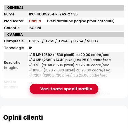
niveluri extrem de scazute de luminozitate, fara a fi
Specificatii
GENERAL
necesar iluminat suplimentar.
tehnice
Nume
IPC-HDBW2541R-ZAS-27135
Dahua
Producator
Dahua
(vezi detalii pe pagina producatorului)
IPC-
HDBW2541R-
Garantie
24 luni
ZAS-
CAMERA
27135
Compresie
H.265+ / H.265 / H.264+ / H.264 / MJPEG
Tehnologie
IP
√ 5 MP (2592 x 1536 pixeli) cu 20.00 cadre/sec
Infrarosu 40m
√ 4 MP (2560 x 1440 pixeli) cu 25.00 cadre/sec
Rezolutie
√ 3 MP (2048 x 1536 pixeli) cu 25.00 cadre/sec
Dahua IPC-HDBW2541R-ZAS-27135 dispune de iluminare
imagine
√ 1080P (1920 x 1080 pixeli) cu 25.00 cadre/sec
infrarosu cu raza de actiune de pana la
40 metri
, oferind
√ 720P (1280 x 720 pixeli) cu 25.00 cadre/sec
vizibilitate clara pe intuneric total. LED-urile IR sunt
Senzor
1/2.7 inch CMOS
invizibile ochiului uman si nu deranjeaza.
imagine
Vezi toate specificatiile
Zoom motorizat 5x, reglabil din DVR/NVR de la
Lentila
distanta
Distanta focala: 2.7 - 13.5 mm (100.0° - 30.0°)
Pana la 40 metri (pentru vizualizarea pe timpul
Infrarosu
Opinii clienti
noptii)
CARCASA