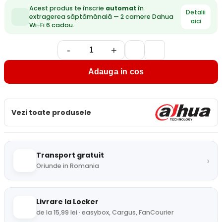
Acest produs te înscrie
automat
în
Detalii
extragerea săptămânală — 2 camere Dahua
aici
Wi-Fi 6 cadou.
-
+
Adauga in cos
Vezi toate produsele
Transport gratuit
›
Oriunde in Romania
Livrare la Locker
de la 15,99 lei · easybox, Cargus, FanCourier