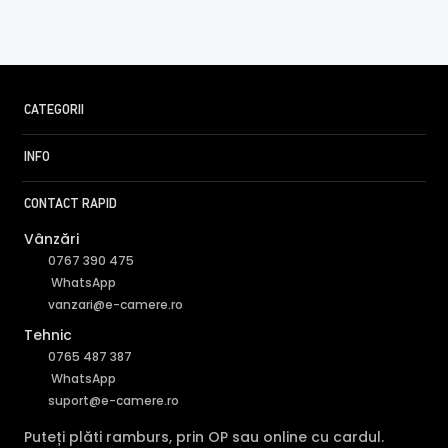
SMD Plus (Smart Motion Detection)
CATEGORII
INFO
Cu ajutorul functie SMD Plus, camera IP Dahua IPC-
CONTACT RAPID
HDBW2541R-ZAS-27135, ofera o detectie a miscarii
Vânzări
inteligenta, facand diferenta intre miscarile provocate de
0767 390 475
om sau masina, eliminandu-le pe cele provocate de
WhatsApp
vegetatie, animale, insecte, lumini sau chiar ploaie.
vanzari@e-camere.ro
Tehnic
0765 487 387
WhatsApp
suport@e-camere.ro
Puteți plăti ramburs, prin OP sau online cu cardul.