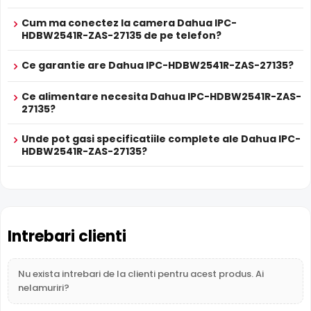
camerei Dahua IPC-HDBW2541R-ZAS-27135,
compenseaza atat imaginea din prim plan, cat si
Cum ma conectez la camera Dahua IPC-
HDBW2541R-ZAS-27135 de pe telefon?
imaginea de fundal, in zone cu contrast puternic de
iluminare, oferind detalii clare pe intreaga scena.
Ce garantie are Dahua IPC-HDBW2541R-ZAS-27135?
Ce alimentare necesita Dahua IPC-HDBW2541R-ZAS-
27135?
Unde pot gasi specificatiile complete ale Dahua IPC-
HDBW2541R-ZAS-27135?
Intrebari clienti
Nu exista intrebari de la clienti pentru acest produs. Ai
Alimentare PoE
nelamuriri?
Dahua IPC-HDBW2541R-ZAS-27135 suporta alimentare
Power over Ethernet (PoE)
, primind atat date cat si