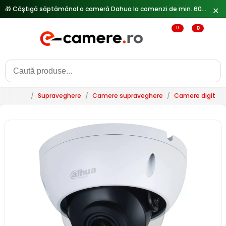
🎁 Câștigă săptămânal o cameră Dahua la comenzi de min. 600 lei —
✕
0
0
/
Supraveghere
/
Camere supraveghere
/
Camere digitale 