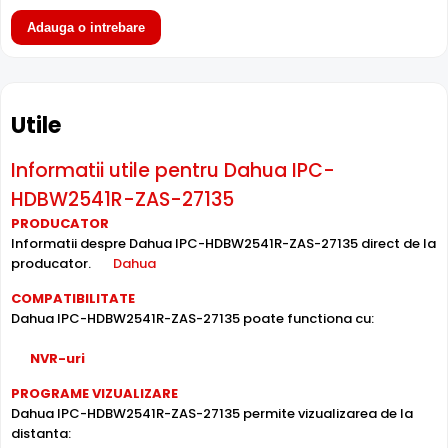
alimentare prin acelasi cablu de retea. Simplifica
Adauga o intrebare
instalarea semnificativ, eliminand necesitatea unui cablu
de alimentare separat.
Utile
Inregistrare pe Card
Dahua IPC-HDBW2541R-ZAS-27135 dispune de
slot card
microSD
incorporat, permitand inregistrarea locala
Informatii utile pentru Dahua IPC-
direct pe camera. Utila ca backup sau pentru instalari
HDBW2541R-ZAS-27135
fara DVR/NVR.
PRODUCATOR
Informatii despre Dahua IPC-HDBW2541R-ZAS-27135 direct de la
Zoom Optic Motorizat
producator.
Dahua
Camera Dahua IPC-HDBW2541R-ZAS-27135 are o
lentila
COMPATIBILITATE
cu zoom optic motorizat
, ce permite reglarea unghiului
Dahua IPC-HDBW2541R-ZAS-27135 poate functiona cu:
de la distanta, din inregistrator (DVR/NVR), din interfata
web sau chiar de pe telefonul mobil. Ideala pentru zone
NVR-uri
dinamice. Distanta focala: 2.7 - 13.5 mm.
PROGRAME VIZUALIZARE
Dahua IPC-HDBW2541R-ZAS-27135 permite vizualizarea de la
Compresie H.265+
distanta: