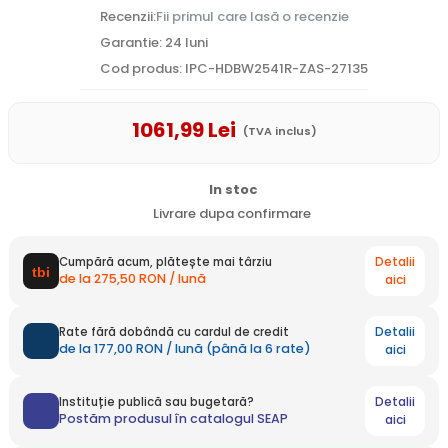
Recenzii:
Fii primul care lasă o recenzie
Garantie: 24 luni
Cod produs: IPC-HDBW2541R-ZAS-27135
1061
,99
Lei
(TVA inclus)
In stoc
Livrare dupa confirmare
Detalii
Cumpără acum, plătește mai târziu
de la 275,50 RON / lună
aici
Detalii
Rate fără dobândă cu cardul de credit
de la 177,00 RON / lună (până la 6 rate)
aici
Detalii
Instituție publică sau bugetară?
Postăm produsul în catalogul SEAP
aici