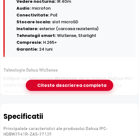
Vedere nocturna:
IR 40m
Audio:
microfon
Conectivitate:
PoE
Stocare locala:
slot microSD
Instalare:
exterior (carcasa rezistenta)
Tehnologii smart:
WizSense, Starlight
Compresie:
H.265+
Garantie:
24 luni
Tehnologie Dahua WizSense
Echipat cu tehnologia
WizSense
de la Dahua, Dahua IPC-
HDBW2541R-ZAS-27135 ofera detectie inteligenta ce
Citeste descrierea completa
diferentiaza oamenii si vehiculele de alte miscari,
reducand semnificativ alarmele false cauzate de
animale, ploaie sau frunze.
Specificatii
Senzor Starlight
Senzorul
Principalele caracteristici ale produsului Dahua IPC-
Starlight
permite Dahua IPC-HDBW2541R-ZAS-
HDBW2541R-ZAS-27135
27135 sa capteze imagini clare si detaliate chiar si la