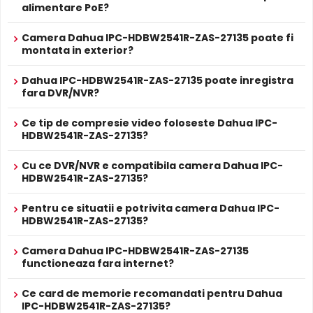
alimentare PoE?
12V DC / 8.1 W
Alimentare
Sursa de alimentare NU este inclusa
Camera Dahua IPC-HDBW2541R-ZAS-27135 poate fi
Da
Alimentare
montata in exterior?
Se poate alimenta printr-un singur cablu UTP/FTP din
POE
Infrarosu Inteligent (Smart IR)
NVR sau Switch POE
Dahua IPC-HDBW2541R-ZAS-27135 este dotata cu functia
PROSPECT PRODUCATOR
Dahua IPC-HDBW2541R-ZAS-27135 poate inregistra
Infrarosu Inteligent
(Smart IR), ce regleaza automat
fara DVR/NVR?
Prospect
Nu
intensitatea iluminatorului in infrarosu in functie de
tehnic
distanta obiectului, eliminand riscul de suprasaturare a
Ce tip de compresie video foloseste Dahua IPC-
imaginii la distante mici.
HDBW2541R-ZAS-27135?
* Specificatiile tehnice ale produsului Dahua IPC-HDBW2541R-ZAS-27135
au caracter informativ.
Cu ce DVR/NVR e compatibila camera Dahua IPC-
Microfon Incorporat
HDBW2541R-ZAS-27135?
Dahua IPC-HDBW2541R-ZAS-27135 dispune de
microfon
incorporat
care permite inregistrarea audio in timp real.
Pentru ce situatii e potrivita camera Dahua IPC-
Sunetul se sincronizeaza cu imaginea video, utila pentru
HDBW2541R-ZAS-27135?
verificarea evenimentelor si conversatiilor din zona
monitorizata.
Camera Dahua IPC-HDBW2541R-ZAS-27135
functioneaza fara internet?
True WDR
Ce card de memorie recomandati pentru Dahua
Functia
TRUE WDR
oferita de senzorul de imagine al
IPC-HDBW2541R-ZAS-27135?