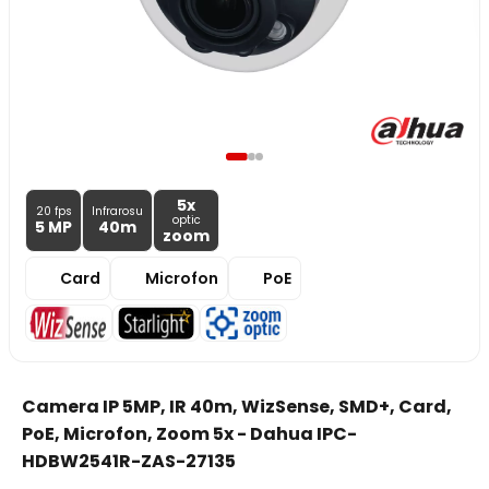
5x
20 fps
Infrarosu
optic
5 MP
40m
zoom
Card
Microfon
PoE
Camera IP 5MP, IR 40m, WizSense, SMD+, Card,
PoE, Microfon, Zoom 5x - Dahua IPC-
HDBW2541R-ZAS-27135