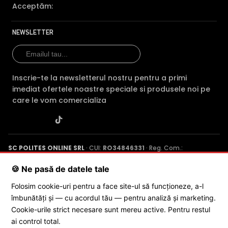
Acceptăm:
NEWSLETTER
Inscrie-te la newsletterul nostru pentru a primi
imediat ofertele noastre speciale si produsele noi pe
Perimeter Protection
care le vom comercializa
SC POLITES ONLINE SRL
· CUI:
RO34846331
· Reg. Com.:
J2015001227161
· Capital social: 200 RON · Sediu: Str. Petrache
Poenaru, Nr. 1, Craiova, Jud. Dolj ·
Contactează-ne
·
Service produs
🍪 Ne pasă de datele tale
Folosim cookie-uri pentru a face site-ul să funcționeze, a-l
Functia camerei IP Dahua IPC-HDBW2541R-ZAS-27135 de
îmbunătăți și — cu acordul tău — pentru analiză și marketing.
© 2026 SC POLITES ONLINE SRL
detectie perimetrala inteligenta, spre deosebire de
Cookie-urile strict necesare sunt mereu active. Pentru restul
functiile IVS clasice, ofera un plus de acuratete, eliminand
ai control total.