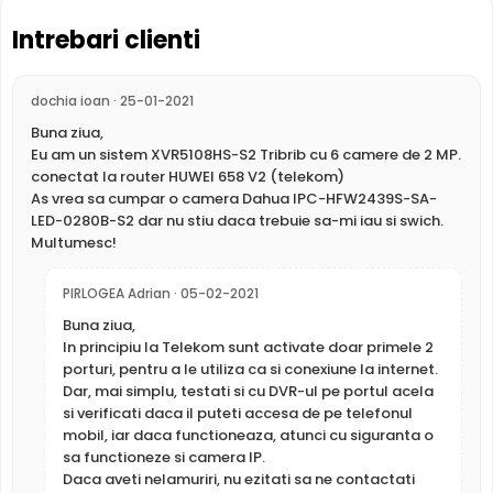
Intrebari clienti
dochia ioan · 25-01-2021
Buna ziua,
Eu am un sistem XVR5108HS-S2 Tribrib cu 6 camere de 2 MP.
Camera IPC-HFW2439S-SA-LED-0280B-S2 de la Dahua,
conectat la router HUWEI 658 V2 (telekom)
este echipata cu un senzor de imagine ultra-performant,
As vrea sa cumpar o camera Dahua IPC-HFW2439S-SA-
ce ofera imagini color chiar si in cele mai slabe conditii de
LED-0280B-S2 dar nu stiu daca trebuie sa-mi iau si swich.
iluminat. Aceasta functie, impreuna cu iluminatorul LED cu
Multumesc!
lumina alba, calda, ce ofera imagini de la o distanta de
pana la 30 metri, ajuta la detectarea cat mai exacta a
PIRLOGEA Adrian · 05-02-2021
miscarii in zona supravegheata.
Buna ziua,
In principiu la Telekom sunt activate doar primele 2
24/7 Monitorizare color
porturi, pentru a le utiliza ca si conexiune la internet.
a€¢ Imagini color si detalii impresionante in cele mai
Dar, mai simplu, testati si cu DVR-ul pe portul acela
slabe conditii de iluminat
si verificati daca il puteti accesa de pe telefonul
mobil, iar daca functioneaza, atunci cu siguranta o
a€¢ Creste procentul de acuratete al detectarii
sa functioneze si camera IP.
oamenilor sau a masinilor, avand o zona mai luminata
Daca aveti nelamuriri, nu ezitati sa ne contactati