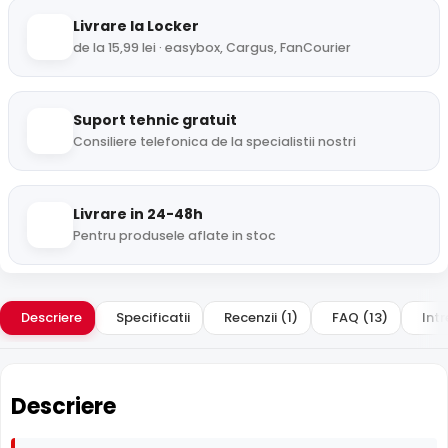
Livrare la Locker
de la 15,99 lei · easybox, Cargus, FanCourier
Suport tehnic gratuit
Consiliere telefonica de la specialistii nostri
Livrare in 24-48h
Pentru produsele aflate in stoc
Descriere
Specificatii
Recenzii (1)
FAQ (13)
Intr
Descriere