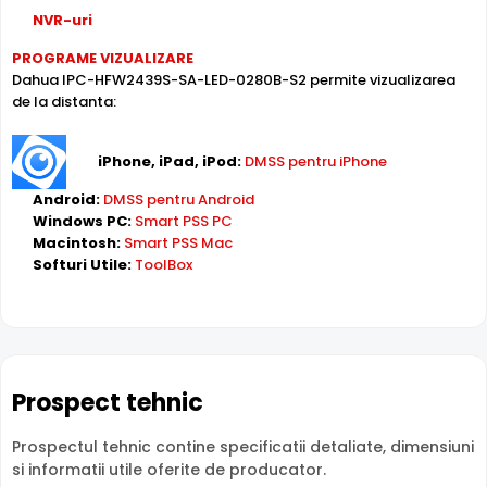
NVR-uri
PROGRAME VIZUALIZARE
Dahua IPC-HFW2439S-SA-LED-0280B-S2 permite vizualizarea
de la distanta:
iPhone, iPad, iPod:
DMSS pentru iPhone
Android:
DMSS pentru Android
TEHNOLOGIA STARLIGHT
Windows PC:
Smart PSS PC
Camera DAHUA IPC-HFW2439S-SA-LED-0280B-S2 este
Macintosh:
Smart PSS Mac
dotata cu un senzor de imagine de ultima generatie:
Softuri Utile:
ToolBox
SONY STARVIS, ce ii ofera camerei o sensibilitate extrem
de scazuta cu ajutorul careia camera poate oferi imagini
color in conditii de iluminare extrem de scazute.
Prospect tehnic
Prospectul tehnic contine specificatii detaliate, dimensiuni
si informatii utile oferite de producator.