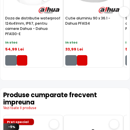
locatia respectiva, eliminand astfel un pericol destul de
mare.
Doza de distributie waterproof
Cutie aluminiu 90 x 36.1 -
Su
124x41mm, IP67, pentru
Dahua PFA134
ca
camere Dahua - Dahua
PF
PFA130-E
In stoc
In stoc
In
54
,99
Lei
33
,99
Lei
5
Produse cumparate frecvent
impreuna
TRUE WDR (Wide Dinamic Range)
Spre deosebire de functia BLC (compensarea luminii din
Vezi toate 8 produse
spate), ambele functii fiind utile atunci cand in zona
exista contrast puternic de iluminare, functia TRUE WDR
Pret special
-5%
oferita de senzorul de imagine al camerei DAHUA IPC-