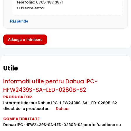
telefonic: 0765 487 387!
Calitate video excelenta in intuneric
O zi excelenta!
a€¢ Produce o lumina calda si folosind LED-urile auxiliare,
pentru a oferi imagini clare chiar si in intuneric complet
Raspunde
a€¢ Previne reflexia picaturilor de ploaie si nu atrage
insectele, spre deosebire de infrarosu
Adauga o intrebare
Pana la 98% acuratete noaptea
a€¢ Suporta integrarea cu inregistratoarele ce permit
functii de Inteligenta Artificiala, simplificand cautarea
evenimentelor in inregistrari
Utile
a€¢ Permite inregistratoarelor, ce au functia SMD Plus, sa
filtreze alarmele false si permite clasificarea
Informatii utile pentru Dahua IPC-
evenimentelor generate de oameni sau masini
HFW2439S-SA-LED-0280B-S2
PRODUCATOR
Informatii despre Dahua IPC-HFW2439S-SA-LED-0280B-S2
direct de la producator.
Dahua
COMPATIBILITATE
Dahua IPC-HFW2439S-SA-LED-0280B-S2 poate functiona cu: