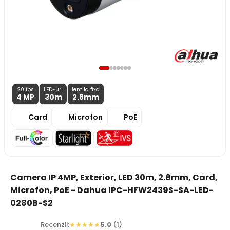
20 fps
LED-uri
lentila fixa
4 MP
30m
2.8
mm
Card
Microfon
PoE
Camera IP 4MP, Exterior, LED 30m, 2.8mm, Card,
Microfon, PoE - Dahua IPC-HFW2439S-SA-LED-
0280B-S2
Recenzii:
5.0
(1)