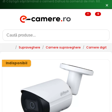
🔥
Reduceri de pana la 25% doar in luna iulie → Vezi ofertele
✕
0
0
/
Supraveghere
/
Camere supraveghere
/
Camere digitale 
Indisponibil