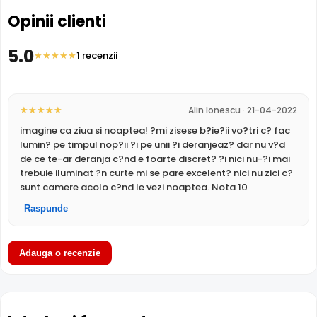
Protectie
Exterior
Opinii clienti
Material
Metal
Carcasa
5.0
1 recenzii
Temperatura
(-40° ... 60°) Celsius
Dimensiuni
100.9 x 109.9 mm
FUNCTII
Alimentare PoE
Functii
Alin Ionescu · 21-04-2022
Starlight, Full Color, Functii IVS, True WDR, BLC, HLC,
Dahua IPC-HFW2439S-SA-LED-0280B-S2 suporta
Imagine
imagine ca ziua si noaptea! ?mi zisese b?ie?ii vo?tri c? fac
alimentare
Power over Ethernet (PoE)
, primind atat date
Slot Card
Da, card neinclus
lumin? pe timpul nop?ii ?i pe unii ?i deranjeaz? dar nu v?d
cat si alimentare prin acelasi cablu de retea. Simplifica
Wireless
Nu
de ce te-ar deranja c?nd e foarte discret? ?i nici nu-?i mai
instalarea semnificativ, eliminand necesitatea unui cablu
Microfon
Da
trebuie iluminat ?n curte mi se pare excelent? nici nu zici c?
de alimentare separat.
sunt camere acolo c?nd le vezi noaptea. Nota 10
LPR
Nu
ANPR
Nu
Raspunde
Inregistrare pe Card
Termala
Nu
Dahua IPC-HFW2439S-SA-LED-0280B-S2 dispune de
slot
Difuzor
Nu
card microSD
incorporat, permitand inregistrarea locala
Adauga o recenzie
Audio
Nu
direct pe camera. Utila ca backup sau pentru instalari
Alarma
Nu
fara DVR/NVR.
ALIMENTARE
12V DC / 6.2 W
Alimentare