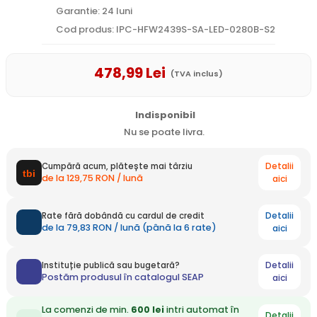
Garantie: 24 luni
Cod produs: IPC-HFW2439S-SA-LED-0280B-S2
478
,99
Lei
(TVA inclus)
Indisponibil
Nu se poate livra.
Detalii
Cumpără acum, plătește mai târziu
de la 129,75 RON / lună
aici
Detalii
Rate fără dobândă cu cardul de credit
de la 79,83 RON / lună (până la 6 rate)
aici
Detalii
Instituție publică sau bugetară?
Postăm produsul în catalogul SEAP
aici
La comenzi de min.
600 lei
intri automat în
Detalii