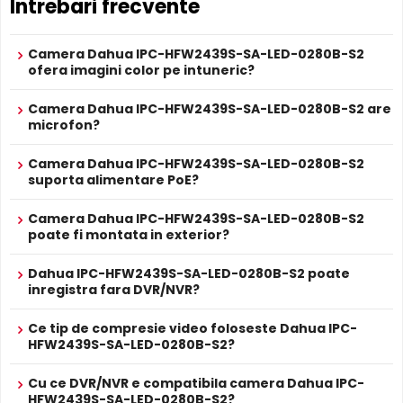
Intrebari frecvente
Sursa de alimentare NU este inclusa
Lentila Fixa
Da
Camera Dahua IPC-HFW2439S-SA-LED-0280B-S2 are o
Alimentare
Se poate alimenta printr-un singur cablu UTP/FTP din
lentila fixa
ce ofera un unghi fix de vizualizare, ce nu
POE
Camera Dahua IPC-HFW2439S-SA-LED-0280B-S2
NVR sau Switch POE
poate fi reglat in momentul instalarii, fiind pretabila in
ofera imagini color pe intuneric?
PROSPECT PRODUCATOR
supravegherea generala a zonelor. Distanta focala este
Prospect
Dahua IPC-HFW2439S-SA-LED-0280B-S2
de 2.8 mm.
Camera Dahua IPC-HFW2439S-SA-LED-0280B-S2 are
tehnic
microfon?
* Specificatiile tehnice ale produsului Dahua IPC-HFW2439S-SA-LED-
Compresie H.265+
Camera Dahua IPC-HFW2439S-SA-LED-0280B-S2
0280B-S2 au caracter informativ.
Cu compresia
H.265+
, Dahua IPC-HFW2439S-SA-LED-
suporta alimentare PoE?
0280B-S2 reduce spatiul de stocare cu pana la 70% fata
de H.264, pastrandu-si aceeasi calitate a imaginii.
Camera Dahua IPC-HFW2439S-SA-LED-0280B-S2
poate fi montata in exterior?
Economie majora pe hard disk si banda de retea.
Dahua IPC-HFW2439S-SA-LED-0280B-S2 poate
Protectie Exterior
inregistra fara DVR/NVR?
Dahua IPC-HFW2439S-SA-LED-0280B-S2 este proiectata
pentru montaj exterior, cu carcasa din
Metal
rezistenta la
Ce tip de compresie video foloseste Dahua IPC-
intemperii si interval de operare intre -40°C si 60°C.
HFW2439S-SA-LED-0280B-S2?
Cu ce DVR/NVR e compatibila camera Dahua IPC-
Protectie Antivandal
HFW2439S-SA-LED-0280B-S2?