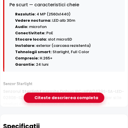
Pe scurt — caracteristici cheie
Rezolutie:
4 MP (2560x1440)
Vedere nocturna:
LED alb 30m
Audio:
microfon
Conectivitate:
PoE
Stocare locala:
slot microSD
Instalare:
exterior (carcasa rezistenta)
Tehnologii smart:
Starlight, Full Color
Compresie:
H.265+
Garantie:
24 luni
Senzor Starlight
Senzorul
Starlight
permite Dahua IPC-HFW2439S-SA-LED-
0280B-S2 sa capteze imagini clare si detaliate chiar si la
Citeste descrierea completa
niveluri extrem de scazute de luminozitate, fara a fi
necesar iluminat suplimentar.
Specificatii
Microfon Incorporat