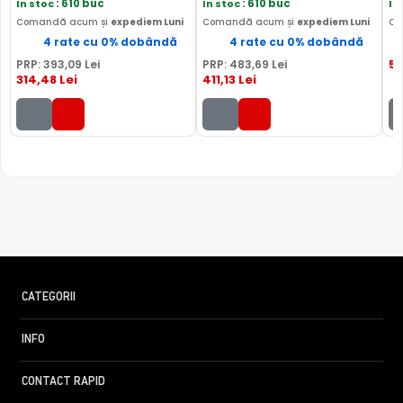
In stoc
: 610 buc
In stoc
: 610 buc
In
Dahua IPC-HFW2439S-SA-LED-0280B-S2 vs Dahua
Comandă acum și
expediem Luni
Comandă acum și
expediem Luni
Co
IPC-HFW1639TC-A-IL-0280B →
·
Dahua IPC-HFW2439S-
4 rate cu 0% dobândă
4 rate cu 0% dobândă
SA-LED-0280B-S2 vs Dahua IPC-HFW1839TC-A-IL-
51
PRP:
393
,09
Lei
PRP:
483
,69
Lei
0280B-S6 →
314
,48
Lei
411
,13
Lei
CATEGORII
INFO
CONTACT RAPID