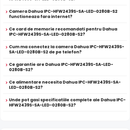
Datorita carcasei metalice si a formatului compact Cu
picior, Dahua IPC-HFW2439S-SA-LED-0280B-S2 ofera
Camera Dahua IPC-HFW2439S-SA-LED-0280B-S2
rezistenta sporita la vandalism, ideala pentru zone
functioneaza fara internet?
publice sau cu risc de deteriorare intentionata.
Ce card de memorie recomandati pentru Dahua
IPC-HFW2439S-SA-LED-0280B-S2?
DAHUA IPC-HFW2439S-SA-LED-0280B-S2
este o camera
Cum ma conectez la camera Dahua IPC-HFW2439S-
de supraveghere video digitala IP, ce are o rezolutie
SA-LED-0280B-S2 de pe telefon?
maxima de 4 Megapixeli, oferita de un senzor de imagine
1/3a€ 4MP progressive CMOS. Camera poate fi instalata
Ce garantie are Dahua IPC-HFW2439S-SA-LED-
atat in interior, cat si in exterior
(-40° ... 60° C), avand o
0280B-S2?
carcasa din metal, de tip "cu picior".
Ce alimentare necesita Dahua IPC-HFW2439S-SA-
LED-uri CU LUMINA ALBA pana la 30 metri
LED-0280B-S2?
Pe timpul noptii, aceasta camera ofera imagini clare si
color de la o distanta de pana la 30 , fiind echipata cu un
Unde pot gasi specificatiile complete ale Dahua IPC-
iluminator LED cu lumina alba (nu in infrarosu).
HFW2439S-SA-LED-0280B-S2?
Dahua Full Color