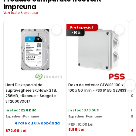
ce include un switch POE.
impreuna
Vezi toate 6 produse
Pret special
-10%
Hard Disk special de
Doza de exterior GEWISS 100 x
Ha
supraveghere SkyHawk 2TB,
100 x 50 mm - PSS IP 55 GEWISS
1T
256MB, +Rescue - Seagate
Se
ST2000VX017
In stoc
: 224 buc
In stoc
: 373 buc
In
Expediem Poimaine
Expediem Poimaine
Ex
4 rate cu 0% dobândă
PRP:
10
,00
Lei
BLC (Backlight Compensation)
8
,99
Lei
872
,99
Lei
6