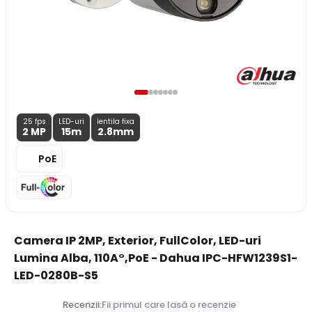
25 fps
LED-uri
lentila fixa
2 MP
15m
2.8
mm
PoE
Camera IP 2MP, Exterior, FullColor, LED-uri
Lumina Alba, 110A°,PoE - Dahua IPC-HFW1239S1-
LED-0280B-S5
Recenzii:
Fii primul care lasă o recenzie