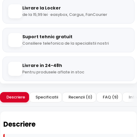
Livrare la Locker
de la 15,99 lei · easybox, Cargus, FanCourier
Suport tehnic gratuit
Consiliere telefonica de la specialistii nostri
Livrare in 24-48h
Pentru produsele aflate in stoc
Descriere
Specificatii
Recenzii (0)
FAQ (9)
Intr
Descriere