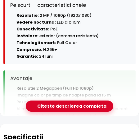
Pe scurt — caracteristici cheie
Rezolutie:
2 MP / 1080p (1920x1080)
Vedere nocturna:
LED alb 15m
Conectivitate:
PoE
Instalare:
exterior (carcasa rezistenta)
Tehnologii smart:
Full Color
Compresie:
H.265+
Garantie:
24 luni
Avantaje
Rezolutie 2 Megapixeli (Full HD 1080p)
Imagine color pe timp de noapte pana la 15 m
Rezistenta la exterior — ploaie, praf si inghet
Citeste descrierea completa
Alimentare PoE — un singur cablu pentru date si curent
Garantie 24 luni si suport tehnic gratuit in romana
De luat in calcul
Specificatii