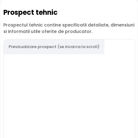
Prospect tehnic
Prospectul tehnic contine specificatii detaliate, dimensiuni
si informatii utile oferite de producator.
Previzualizare prospect (se incarca la scroll)
Camera IPC-HFW1239S1-LED-0280B-S5 de la Dahua, este
echipata cu un senzor de imagine ultra-performant, ce
ofera imagini color chiar si in cele mai slabe conditii de
iluminat. Aceasta functie, impreuna cu iluminatorul LED cu
lumina alba, calda, ce ofera imagini de la o distanta de
pana la 15 metri, ajuta la detectarea cat mai exacta a
miscarii in zona supravegheata.
24/7 Monitorizare color
a€¢ Imagini color si detalii impresionante in cele mai
slabe conditii de iluminat
a€¢ Creste procentul de acuratete al detectarii
oamenilor sau a masinilor, avand o zona mai luminata