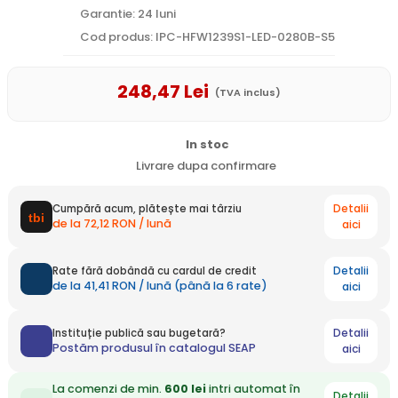
Garantie: 24 luni
Cod produs: IPC-HFW1239S1-LED-0280B-S5
248
,47
Lei
(TVA inclus)
In stoc
Livrare dupa confirmare
Detalii
Cumpără acum, plătește mai târziu
de la 72,12 RON / lună
aici
Detalii
Rate fără dobândă cu cardul de credit
de la 41,41 RON / lună (până la 6 rate)
aici
Detalii
Instituție publică sau bugetară?
Postăm produsul în catalogul SEAP
aici
La comenzi de min.
600 lei
intri automat în
Detalii