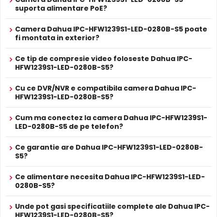
Sursa de alimentare NU este inclusa
suporta alimentare PoE?
Da
Alimentare
Se poate alimenta printr-un singur cablu UTP/FTP din
POE
Camera Dahua IPC-HFW1239S1-LED-0280B-S5 poate
NVR sau Switch POE
fi montata in exterior?
PROSPECT PRODUCATOR
BLC (Compensare Lumina)
Prospect
Dahua IPC-HFW1239S1-LED-0280B-S5
Ce tip de compresie video foloseste Dahua IPC-
Functia
BLC
(Backlight Compensation) cu care este
tehnic
HFW1239S1-LED-0280B-S5?
dotata camera Dahua IPC-HFW1239S1-LED-0280B-S5,
permite ca obiectele aflate pe un fundal foarte luminos
* Specificatiile tehnice ale produsului Dahua IPC-HFW1239S1-LED-0280B-
Cu ce DVR/NVR e compatibila camera Dahua IPC-
S5 au caracter informativ.
(de exemplu, in dreptul unei ferestre sau a unei usi de
HFW1239S1-LED-0280B-S5?
acces) sa fie vizibile.
Cum ma conectez la camera Dahua IPC-HFW1239S1-
LED-0280B-S5 de pe telefon?
Alimentare PoE
Dahua IPC-HFW1239S1-LED-0280B-S5 suporta alimentare
Ce garantie are Dahua IPC-HFW1239S1-LED-0280B-
Power over Ethernet (PoE)
, primind atat date cat si
S5?
alimentare prin acelasi cablu de retea. Simplifica
instalarea semnificativ, eliminand necesitatea unui cablu
Ce alimentare necesita Dahua IPC-HFW1239S1-LED-
de alimentare separat.
0280B-S5?
Unde pot gasi specificatiile complete ale Dahua IPC-
Lentila Fixa
HFW1239S1-LED-0280B-S5?