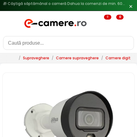
🔥
Reduceri de pana la 25% doar in luna iulie → Vezi ofertele
✕
0
0
/
Supraveghere
/
Camere supraveghere
/
Camere digitale 