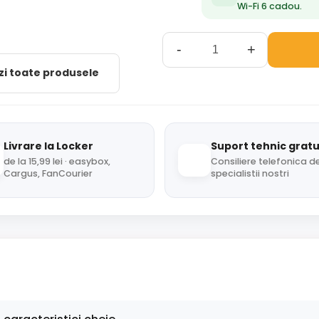
Wi-Fi 6 cadou.
-
+
zi toate produsele
Livrare la Locker
Suport tehnic gratu
de la 15,99 lei · easybox,
Consiliere telefonica de
Cargus, FanCourier
specialistii nostri