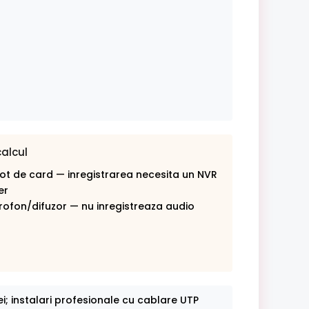
calcul
lot de card — inregistrarea necesita un NVR
er
rofon/difuzor — nu inregistreaza audio
ei; instalari profesionale cu cablare UTP