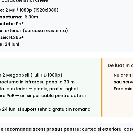
 caracteristici cheie
e:
2 MP / 1080p (1920x1080)
nocturna:
IR 30m
vitate:
PoE
e:
exterior (carcasa rezistenta)
sie:
H.265+
e:
24 luni
De luat in 
e 2 Megapixeli (Full HD 1080p)
Nu are s
octurna in infrarosu pana la 30 m
sau serv
ta la exterior — ploaie, praf si inghet
Fara mic
re PoE — un singur cablu pentru date si
 24 luni si suport tehnic gratuit in romana
o recomanda acest produs pentru:
curtea si exteriorul cas