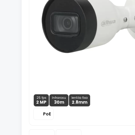
25 fps
Infrarosu
lentila fixa
2 MP
30m
2.8
mm
PoE