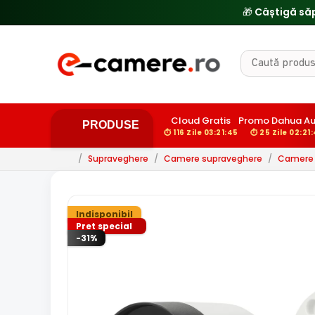
Cloud Gratis
Promo Dahua Au
PRODUSE
⏱ 116 Zile 03:21:43
⏱ 25 Zile 02:21:
/
Supraveghere
/
Camere supraveghere
/
Camere d
Indisponibil
Pret special
-31%