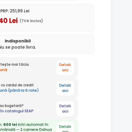
PRP:
251
,99
Lei
,40
Lei
(TVA inclus)
Indisponibil
Nu se poate livra.
Detalii
tește mai târziu
lună
aici
Detalii
cu cardul de credit
lună (până la 6 rate)
aici
Detalii
 sau bugetară?
în catalogul SEAP
aici
n.
600 lei
intri automat în
Detalii
ămânală — 2 camere Dahua
aici