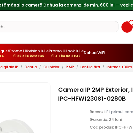
0
gust
Promo Hikvision Iulie
Promo Hilook Iulie
Dahua WiFi
43
⏱ 25 Zile 02:21:43
⏱ 4 Zile 02:21:43
igitale IP
/
Dahua
/
Cu picior
/
2 MP
/
Lentila fixa
/
Infrarosu 30m
Camera IP 2MP Exterior, 
IPC-HFW1230S1-0280B
Recenzii:
Fii primul car
Garantie: 24 luni
Cod produs: IPC-HFW