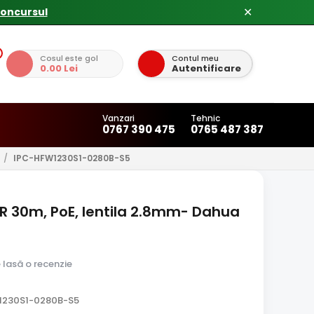
✕
Cosul este gol
Contul meu
0.00 Lei
Autentificare
Vanzari
Tehnic
0767 390 475
0765 487 387
/
IPC-HFW1230S1-0280B-S5
IR 30m, PoE, lentila 2.8mm- Dahua
e lasă o recenzie
1230S1-0280B-S5