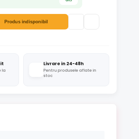
Produs indisponibil
it
Livrare in 24-48h
 la
Pentru produsele aflate in
stoc