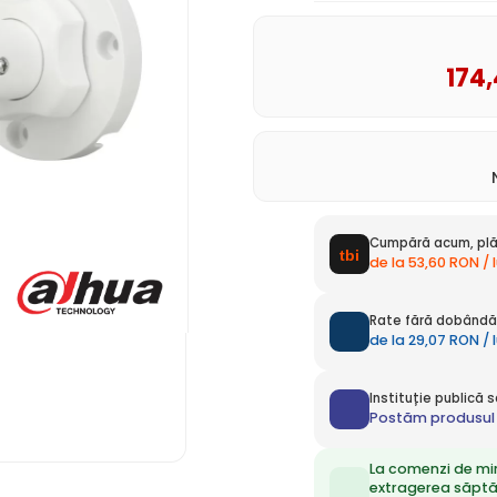
174
Cumpără acum, plă
de la 53,60 RON / 
Rate fără dobândă 
de la 29,07 RON / 
Instituție publică
Postăm produsul 
La comenzi de mi
extragerea săpt