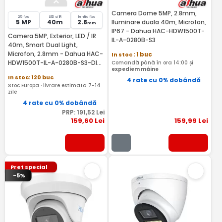
Camera Dome 5MP, 2.8mm,
25 fps
LED si IR
lentila fixa
5 MP
40m
2.8
Iluminare duala 40m, Microfon,
mm
IP67 - Dahua HAC-HDW1500T-
Camera 5MP, Exterior, LED / IR
IL-A-0280B-S3
40m, Smart Dual Light,
Microfon, 2.8mm - Dahua HAC-
In stoc
: 1 buc
HDW1500T-IL-A-0280B-S3-DIP-
Comandă până în ora 14:00 și
expediem mâine
Black
In stoc: 120 buc
4 rate cu 0% dobândă
Stoc Europa · livrare estimata 7-14
zile
4 rate cu 0% dobândă
PRP:
191
,52
Lei
159
,60
Lei
159
,99
Lei
Pret special
-5%