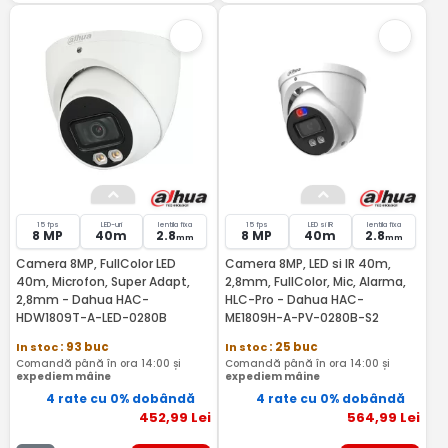
15 fps
LED-uri
lentila fixa
15 fps
LED si IR
lentila fixa
8 MP
40m
2.8
8 MP
40m
2.8
mm
mm
Camera 8MP, FullColor LED
Camera 8MP, LED si IR 40m,
40m, Microfon, Super Adapt,
2,8mm, FullColor, Mic, Alarma,
2,8mm - Dahua HAC-
HLC-Pro - Dahua HAC-
HDW1809T-A-LED-0280B
ME1809H-A-PV-0280B-S2
In stoc
: 93 buc
In stoc
: 25 buc
Comandă până în ora 14:00 și
Comandă până în ora 14:00 și
expediem mâine
expediem mâine
4 rate cu 0% dobândă
4 rate cu 0% dobândă
452
,99
Lei
564
,99
Lei