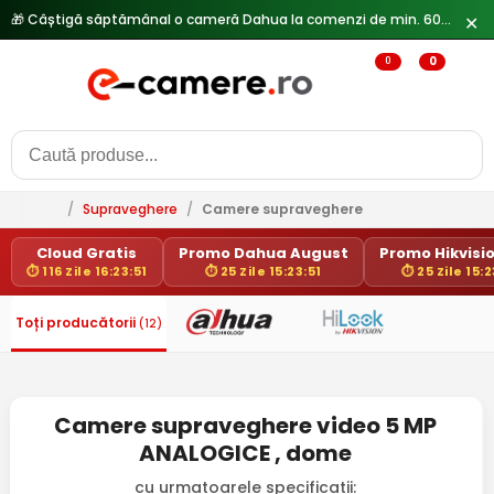
🎁 Câștigă săptămânal o cameră Dahua la comenzi de min. 600 lei —
✕
0
0
/
Supraveghere
/
Camere supraveghere
Cloud Gratis
Promo Dahua August
Promo Hikvisio
⏱ 116 Zile 16:23:50
⏱ 25 Zile 15:23:50
⏱ 25 Zile 15:
Toți producătorii
(12)
Camere supraveghere video 5 MP
ANALOGICE , dome
cu urmatoarele specificatii: