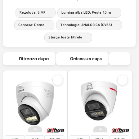
Rezolutie: 5 MP
Lumina alba LED: Peste 40 m
Carcasa: Dome
Tehnologie: ANALOGICA (CVBS)
Sterge toate filtrele
Filtreaza dupa
Ordoneaza dupa
25 fps
LED si IR
lentila fixa
25 fps
LED si IR
lentila fixa