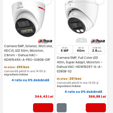
Camera 5MP, Exterior, WizColor,
25 fps
LED-uri
lentila fixa
HDCVI, LED 50m, Microfon,
5 MP
40m
2.8
mm
2.8mm - Dahua HAC-
Camera 5MP, Full Color LED
HDW1549X-A-PRO-0280B-DIP
40m, Super Adapt, Microfon -
Dahua HAC-HDW1509T-IL-A-
In stoc
: 200 buc
0280B-S2
Comandă până în ora 14:00 și
expediem mâine
In stoc
: 201 buc
4 rate cu 0% dobândă
Comandă până în ora 14:00 și
expediem mâine
4 rate cu 0% dobândă
344
,43
Lei
366
,88
Lei