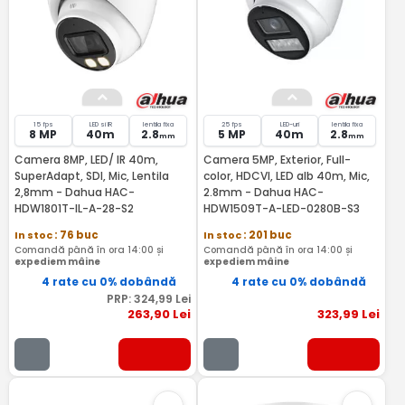
15 fps
LED si IR
lentila fixa
25 fps
LED-uri
lentila fixa
8 MP
40m
2.8
5 MP
40m
2.8
mm
mm
Camera 8MP, LED/ IR 40m,
Camera 5MP, Exterior, Full-
SuperAdapt, SDI, Mic, Lentila
color, HDCVI, LED alb 40m, Mic,
2,8mm - Dahua HAC-
2.8mm - Dahua HAC-
HDW1801T-IL-A-28-S2
HDW1509T-A-LED-0280B-S3
In stoc
: 76 buc
In stoc
: 201 buc
Comandă până în ora 14:00 și
Comandă până în ora 14:00 și
expediem mâine
expediem mâine
4 rate cu 0% dobândă
4 rate cu 0% dobândă
PRP:
324
,99
Lei
263
,90
Lei
323
,99
Lei