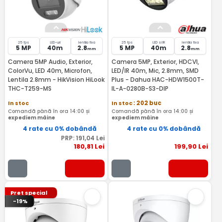
25 fps
LED-uri
lentila fixa
25 fps
LED si IR
lentila fixa
5 MP
40m
2.8
5 MP
40m
2.8
mm
mm
Camera 5MP Audio, Exterior,
Camera 5MP, Exterior, HDCVI,
ColorVu, LED 40m, Microfon,
LED/IR 40m, Mic, 2.8mm, SMD
Lentila 2.8mm - HikVision HiLook
Plus - Dahua HAC-HDW1500T-
THC-T259-MS
IL-A-0280B-S3-DIP
In stoc
In stoc
: 202 buc
Comandă până în ora 14:00 și
Comandă până în ora 14:00 și
expediem mâine
expediem mâine
4 rate cu 0% dobândă
4 rate cu 0% dobândă
PRP:
191
,04
Lei
180
,81
Lei
199
,90
Lei
Pret special
-19%