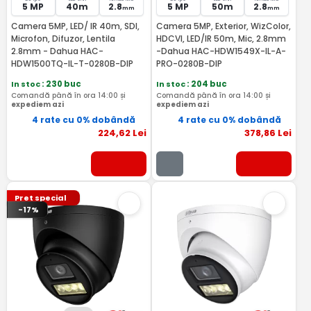
5 MP
40m
2.8
5 MP
50m
2.8
mm
mm
Camera 5MP, LED/ IR 40m, SDI,
Camera 5MP, Exterior, WizColor,
Microfon, Difuzor, Lentila
HDCVI, LED/IR 50m, Mic, 2.8mm
2.8mm - Dahua HAC-
-Dahua HAC-HDW1549X-IL-A-
HDW1500TQ-IL-T-0280B-DIP
PRO-0280B-DIP
In stoc
: 230 buc
In stoc
: 204 buc
Comandă până în ora 14:00 și
Comandă până în ora 14:00 și
expediem azi
expediem azi
4 rate cu 0% dobândă
4 rate cu 0% dobândă
224
,62
Lei
378
,86
Lei
Pret special
-17%