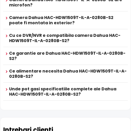
imaginea de fundal, in zone cu contrast puternic de
Prospect
microfon?
Dahua HAC-HDW1509T-IL-A-0280B-S2
iluminare, oferind detalii clare pe intreaga scena.
tehnic
Camera Dahua HAC-HDW1509T-IL-A-0280B-S2
* Specificatiile tehnice ale produsului Dahua HAC-HDW1509T-IL-A-0280B-
poate fi montata in exterior?
S2 au caracter informativ.
Cu ce DVR/NVR e compatibila camera Dahua HAC-
HDW1509T-IL-A-0280B-S2?
Ce garantie are Dahua HAC-HDW1509T-IL-A-0280B-
S2?
Ce alimentare necesita Dahua HAC-HDW1509T-IL-A-
0280B-S2?
Unde pot gasi specificatiile complete ale Dahua
HAC-HDW1509T-IL-A-0280B-S2?
Lentila Fixa
Camera Dahua HAC-HDW1509T-IL-A-0280B-S2 are o
lentila fixa
ce ofera un unghi fix de vizualizare, ce nu
poate fi reglat in momentul instalarii, fiind pretabila in
Intrebari clienti
supravegherea generala a zonelor. Distanta focala este