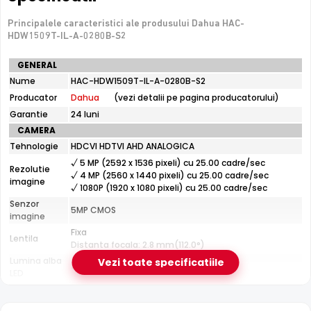
Principalele caracteristici ale produsului Dahua HAC-
e-Camere.ro recomanda acest produs pentru:
HDW1509T-IL-A-0280B-S2
curtea si exteriorul casei.
Specificatii
GENERAL
tehnice
Nume
HAC-HDW1509T-IL-A-0280B-S2
Dahua
Producator
Dahua
(vezi detalii pe pagina producatorului)
Smart Dual Light
HAC-
HDW1509T-
Dahua HAC-HDW1509T-IL-A-0280B-S2 combina
Garantie
24 luni
infrarosu
IL-
cu
lumina alba
: pe timp de noapte, functioneaza in mod
CAMERA
A-
IR discret, iar cand detecteaza o miscare, comuta
Tehnologie
HDCVI HDTVI AHD ANALOGICA
0280B-
automat pe lumina alba pentru imagini color clare ale
S2
√ 5 MP (2592 x 1536 pixeli) cu 25.00 cadre/sec
Rezolutie
evenimentului.
√ 4 MP (2560 x 1440 pixeli) cu 25.00 cadre/sec
imagine
√ 1080P (1920 x 1080 pixeli) cu 25.00 cadre/sec
Senzor
5MP CMOS
imagine
Fixa
Lentila
Distanta focala: 2.8 mm(112.0°)
Lumina alba
Vezi toate specificatiile
40 m
LED
CARCASA
Format
Dome