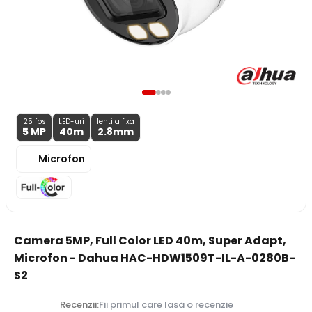
25 fps
LED-uri
lentila fixa
5 MP
40m
2.8
mm
Microfon
Camera 5MP, Full Color LED 40m, Super Adapt,
Microfon - Dahua HAC-HDW1509T-IL-A-0280B-
S2
Recenzii:
Fii primul care lasă o recenzie