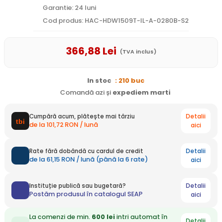
Garantie: 24 luni
Cod produs: HAC-HDW1509T-IL-A-0280B-S2
366
,88
Lei
(TVA inclus)
In stoc
: 210 buc
Comandă azi și
expediem
marti
Detalii
Cumpără acum, plătește mai târziu
de la 101,72 RON / lună
aici
Detalii
Rate fără dobândă cu cardul de credit
de la 61,15 RON / lună (până la 6 rate)
aici
Detalii
Instituție publică sau bugetară?
Postăm produsul în catalogul SEAP
aici
La comenzi de min.
600 lei
intri automat în
Detalii