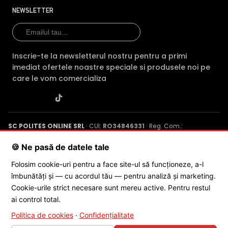
(acest produs)
DIP
0280B
NEWSLETTER
Pret
367 lei
225 lei
379 lei
Rezolutie
5 MP
5 MP
5 MP
Inscrie-te la newsletterul nostru pentru a primi
Vedere
IR 40m + LED
IR 50m
LED 40m
imediat ofertele noastre speciale si produsele noi pe
noaptea
40m
50m
care le vom comercializa
Audio
mic
mic
mic
HDCVI HDTVI
HDCVI
HDCVI HDTVI AHD
Tehnologie
AHD
AHD
ANALOGICA
SC POLITES ONLINE SRL
· CUI:
RO34846331
· Reg. Com.:
ANALOGICA
ANAL
J2015001227161
· Capital social: 200 RON · Sediu: Str. Petrache
Poenaru, Nr. 1, Craiova, Jud. Dolj ·
Contactează-ne
·
Service produs
🍪 Ne pasă de datele tale
Garantie
24 luni
24 luni
24 luni
Folosim cookie-uri pentru a face site-ul să funcționeze, a-l
Comparatie detaliata:
Dahua HAC-HDW1509T-IL-A-
îmbunătăți și — cu acordul tău — pentru analiză și marketing.
© 2026 SC POLITES ONLINE SRL
0280B-S2 vs Dahua HAC-HDW1500TQ-IL-T-0280B-DIP
Cookie-urile strict necesare sunt mereu active. Pentru restul
→
·
Dahua HAC-HDW1509T-IL-A-0280B-S2 vs Dahua
ai control total.
HAC-HDW1549X-IL-A-PRO-0280B-DIP →
·
Dahua HAC-
HDW1509T-IL-A-0280B-S2 vs Dahua HAC-HDW1500T-
Politica de cookies
·
Confidențialitate
IL-A-0280B-S3-DIP-Black →