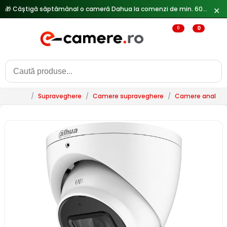
✕
0
0
/
Supraveghere
/
Camere supraveghere
/
Camere analogi