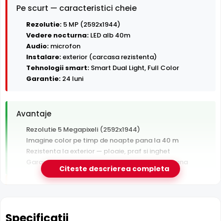
Pe scurt — caracteristici cheie
Rezolutie:
5 MP (2592x1944)
Vedere nocturna:
LED alb 40m
Audio:
microfon
Instalare:
exterior (carcasa rezistenta)
Tehnologii smart:
Smart Dual Light, Full Color
Garantie:
24 luni
Avantaje
Rezolutie 5 Megapixeli (2592x1944)
Imagine color pe timp de noapte pana la 40 m
Rezistenta la exterior — ploaie, praf si inghet
Garantie 24 luni si suport tehnic gratuit in romana
Citeste descrierea completa
De luat in calcul
Tehnologie analogica HD — necesita DVR, nu se
conecteaza direct la retea
Specificatii