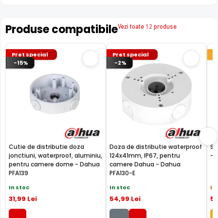
filtreze alarmele false si permite clasificarea
evenimentelor generate de oameni sau masini
Produse compatibile
Vezi toate 12 produse
Pret special
Pret special
-15%
-2%
Cutie de distributie doza
Doza de distributie waterproof
Su
jonctiuni, waterproof, aluminiu,
124x41mm, IP67, pentru
- 
pentru camere dome - Dahua
camere Dahua - Dahua
PFA139
PFA130-E
In stoc
In stoc
In
LENTILA FIXA
31
,99
Lei
54
,99
Lei
5
Camera DAHUA HAC-HDW1509T-IL-A-0280B-S2
are o
lentila ce ofera un unghi fix de vizualizare, ce nu poate fi