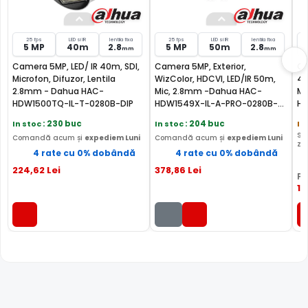
INFRAROSU INTELIGENT (Smart IR)
In general, camerele de supraveghere video cu infrarosu,
au ca specificatie distanta maxima aproximativa la care
25 fps
LED si IR
lentila fixa
25 fps
LED si IR
lentila fixa
5 MP
40m
2.8
5 MP
50m
2.8
mm
mm
"bate" iluminatorul in infrarosu, insa daca o persoana se
Camera 5MP, LED/ IR 40m, SDI,
Camera 5MP, Exterior,
Ca
afla la o distanta mult mai mica decat aceasta, exista
Microfon, Difuzor, Lentila
WizColor, HDCVI, LED/IR 50m,
40
riscul ca imaginea sa fie suprasaturata (foarte alba).
2.8mm - Dahua HAC-
Mic, 2.8mm -Dahua HAC-
Mi
Astfel, pentru a elimina acesta situatie, camera de
HDW1500TQ-IL-T-0280B-DIP
HDW1549X-IL-A-PRO-0280B-
HD
supraveghere video DAHUA HAC-HDW1509T-IL-A-0280B-
DIP
DI
In stoc
: 230 buc
In stoc
: 204 buc
In
S2, este dotata cu functia Infrarosu Inteligent (Smart IR).
St
Comandă acum și
expediem Luni
Comandă acum și
expediem Luni
zil
4 rate cu 0% dobândă
4 rate cu 0% dobândă
224
,62
Lei
378
,86
Lei
PR
15