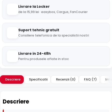
Livrare la Locker
de la 15,99 lei · easybox, Cargus, FanCourier
Suport tehnic gratuit
Consiliere telefonica de la specialistii nostri
Livrare in 24-48h
Pentru produsele aflate in stoc
Descriere
Specificatii
Recenzii (0)
FAQ (7)
Intr
Descriere