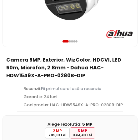
Camera 5MP, Exterior, WizColor, HDCVI, LED
50m, Microfon, 2.8mm - Dahua HAC-
HDW1549X-A-PRO-0280B-DIP
Recenzii:
Fii primul care lasă o recenzie
Garantie: 24 luni
Cod produs: HAC-HDW1549X-A-PRO-0280B-DIP
Alege rezoluția:
5 MP
2 MP
5 MP
289,01 Lei
344,43 Lei