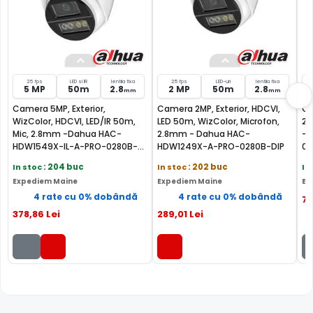
evenimentelor in inregistrari
• Permite inregistratoarelor, ce au functia SMD Plus, sa
filtreze alarmele false si permite clasificarea
evenimentelor generate de oameni sau masini
25 fps
LED si IR
lentila fixa
25 fps
LED-uri
lentila fixa
5 MP
50m
2.8
2 MP
50m
2.8
mm
mm
Camera 5MP, Exterior,
Camera 2MP, Exterior, HDCVI,
Ca
WizColor, HDCVI, LED/IR 50m,
LED 50m, WizColor, Microfon,
2,
Mic, 2.8mm -Dahua HAC-
2.8mm - Dahua HAC-
- 
HDW1549X-IL-A-PRO-0280B-
HDW1249X-A-PRO-0280B-DIP
02
DIP
In stoc
: 204 buc
In stoc
: 202 buc
In
Expediem Maine
Expediem Maine
Ex
4 rate cu 0% dobândă
4 rate cu 0% dobândă
7
378
,86
Lei
289
,01
Lei
LENTILA FIXA