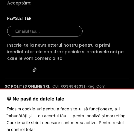
Acceptăm:
NEWSLETTER
Inscrie-te la newsletterul nostru pentru a primi
TRUE WDR (Wide Dinamic Range)
imediat ofertele noastre speciale si produsele noi pe
Spre deosebire de functia BLC (compensarea luminii din
care le vom comercializa
spate), ambele functii fiind utile atunci cand in zona
exista contrast puternic de iluminare, functia TRUE WDR
oferita de senzorul de imagine al camerei DAHUA HAC-
HDW1549X-A-PRO-0280B-DIP, compenseaza atat
SC POLITES ONLINE SRL
· CUI:
RO34846331
· Reg. Com.:
imaginea din prim plan, cat si imaginea de fundal.
J2015001227161
· Capital social: 200 RON · Sediu: Str. Petrache
Poenaru, Nr. 1, Craiova, Jud. Dolj ·
Contactează-ne
·
Service produs
🍪 Ne pasă de datele tale
In plus, fata de functia D-WDR (Digital Wide Dinamic
Folosim cookie-uri pentru a face site-ul să funcționeze, a-l
Range), care este o functie software, care imbunatateste
îmbunătăți și — cu acordul tău — pentru analiză și marketing.
imaginea in aceleasi conditii, functia True WDR care in
© 2026 SC POLITES ONLINE SRL
Cookie-urile strict necesare sunt mereu active. Pentru restul
mod normal apar foarte intunecate, sa fie vizibile, insa
ai control total.
fundalul devine suprasaturat (foarte alb).