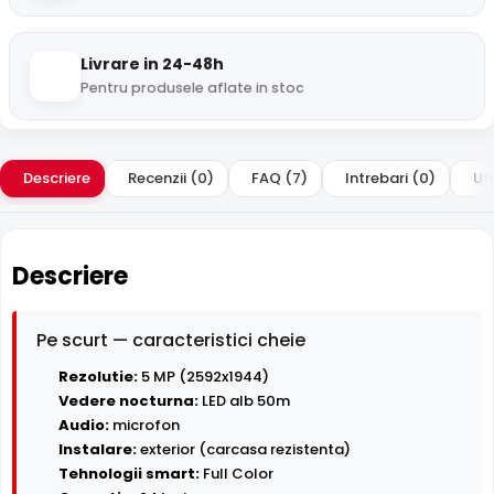
Livrare in 24-48h
Pentru produsele aflate in stoc
Descriere
Recenzii (0)
FAQ (7)
Intrebari (0)
Uti
Descriere
Pe scurt — caracteristici cheie
Rezolutie:
5 MP (2592x1944)
Vedere nocturna:
LED alb 50m
Audio:
microfon
Instalare:
exterior (carcasa rezistenta)
Tehnologii smart:
Full Color