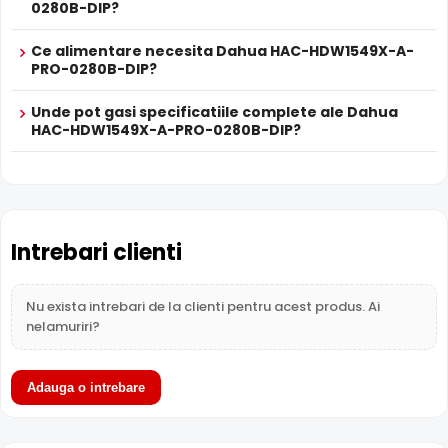
imaginea de fundal, in zone cu contrast puternic de
0280B-DIP?
iluminare, oferind detalii clare pe intreaga scena.
Ce alimentare necesita Dahua HAC-HDW1549X-A-
PRO-0280B-DIP?
Unde pot gasi specificatiile complete ale Dahua
HAC-HDW1549X-A-PRO-0280B-DIP?
Intrebari clienti
Nu exista intrebari de la clienti pentru acest produs. Ai
nelamuriri?
Lentila Fixa
Camera Dahua HAC-HDW1549X-A-PRO-0280B-DIP are o
Adauga o intrebare
lentila fixa
ce ofera un unghi fix de vizualizare, ce nu
poate fi reglat in momentul instalarii, fiind pretabila in
supravegherea generala a zonelor. Distanta focala este