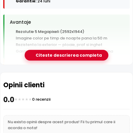
Garantie:
24 luni
Avantaje
Rezolutie 5 Megapixeli (2592x1944)
Imagine color pe timp de noapte pana la 50 m
Rezistenta la exterior — ploaie, praf si inghet
Garantie 24 luni si suport tehnic gratuit in romana
Citeste descrierea completa
De luat in calcul
Tehnologie analogica HD — necesita DVR, nu se
conecteaza direct la retea
Opinii clienti
0.0
0 recenzii
e-Camere.ro recomanda acest produs pentru:
curtea si exteriorul casei.
Nu exista opinii despre acest produs! Fii tu primul care ii
acorda o nota!
WizColor - Noaptea devine zi in culori reale (AI-ISP)