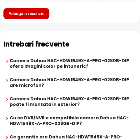
Cu tehnologia
WizColor
de la Dahua (AI-ISP), Dahua
HAC-HDW1549X-A-PRO-0280B-DIP genereaza imagini
Adauga o recenzie
color de inalta fidelitate in conditii de lumina extrem de
scazuta — fara zgomot digital, fara dare pe obiectele in
miscare (ghosting) si cu nevoie minima de lumina alba
auxiliara. Culorile hainelor si masinilor raman exacte,
Intrebari frecvente
probe de necontestat.
Vezi ghidul complet WizColor →
Camera Dahua HAC-HDW1549X-A-PRO-0280B-DIP
Microfon Incorporat
ofera imagini color pe intuneric?
Dahua HAC-HDW1549X-A-PRO-0280B-DIP dispune de
microfon incorporat
care permite inregistrarea audio in
Camera Dahua HAC-HDW1549X-A-PRO-0280B-DIP
timp real. Sunetul se sincronizeaza cu imaginea video,
are microfon?
utila pentru verificarea evenimentelor si conversatiilor din
zona monitorizata.
Camera Dahua HAC-HDW1549X-A-PRO-0280B-DIP
poate fi montata in exterior?
True WDR
Cu ce DVR/NVR e compatibila camera Dahua HAC-
Functia
TRUE WDR
oferita de senzorul de imagine al
HDW1549X-A-PRO-0280B-DIP?
camerei Dahua HAC-HDW1549X-A-PRO-0280B-DIP,
compenseaza atat imaginea din prim plan, cat si
Ce garantie are Dahua HAC-HDW1549X-A-PRO-