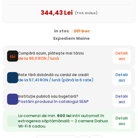
344
,43
Lei
(TVA inclus)
In stoc
: 201 buc
Expediem Maine
Detalii
Cumpără acum, plătește mai târziu
de la 96,11 RON / lună
aici
Detalii
Rate fără dobândă cu cardul de credit
de la 57,41 RON / lună (până la 6 rate)
aici
Detalii
Instituție publică sau bugetară?
Postăm produsul în catalogul SEAP
aici
La comenzi de min.
600 lei
intri automat în
Detalii
extragerea săptămânală — 2 camere Dahua
aici
Wi-Fi 6 cadou.