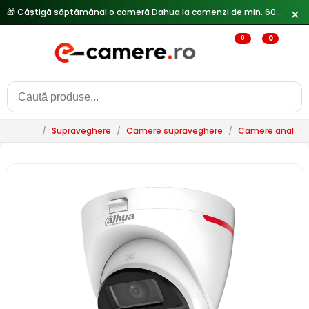
🎁 Câștigă săptămânal o cameră Dahua la comenzi de min. 600 lei —
✕
0
0
/
Supraveghere
/
Camere supraveghere
/
Camere analogi