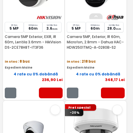
20 fps
Infrarosu
lentila fixa
25 fps
Infrarosu
lentila fixa
5 MP
60m
3.6
5 MP
60m
28.0
mm
mm
Camera 5MP Exterior, EXIR, IR
Camera 5MP, Exterior, IR 60m,
60m, Lentila 3.6mm - HikVision
Microfon, 2.8mm - Dahua HAC-
DS-2CE78H8T-IT3F36
HDW2501TMQ-A-0280B-S2
In stoc
: 8 buc
In stoc
: 218 buc
Expediem Maine
Expediem Maine
4 rate cu 0% dobândă
4 rate cu 0% dobândă
236
,90
Lei
348
,17
Lei
Pret special
-20%