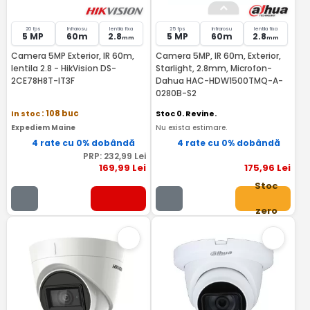
20 fps
Infrarosu
lentila fixa
25 fps
Infrarosu
lentila fixa
5 MP
60m
2.8
5 MP
60m
2.8
mm
mm
Camera 5MP Exterior, IR 60m,
Camera 5MP, IR 60m, Exterior,
lentila 2.8 - HikVision DS-
Starlight, 2.8mm, Microfon-
2CE78H8T-IT3F
Dahua HAC-HDW1500TMQ-A-
0280B-S2
In stoc
: 108 buc
Stoc 0. Revine.
Expediem Maine
Nu exista estimare.
4 rate cu 0% dobândă
4 rate cu 0% dobândă
PRP:
232
,99
Lei
169
,99
Lei
175
,96
Lei
Stoc
zero