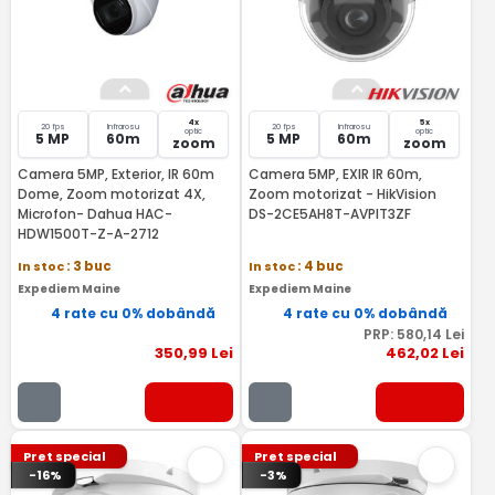
4x
5x
20 fps
Infrarosu
20 fps
Infrarosu
optic
optic
5 MP
60m
5 MP
60m
zoom
zoom
Camera 5MP, Exterior, IR 60m
Camera 5MP, EXIR IR 60m,
Dome, Zoom motorizat 4X,
Zoom motorizat - HikVision
Microfon- Dahua HAC-
DS-2CE5AH8T-AVPIT3ZF
HDW1500T-Z-A-2712
In stoc
: 3 buc
In stoc
: 4 buc
Expediem Maine
Expediem Maine
4 rate cu 0% dobândă
4 rate cu 0% dobândă
PRP:
580
,14
Lei
350
,99
Lei
462
,02
Lei
Pret special
Pret special
-16%
-3%