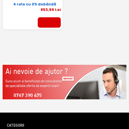
4 rate cu 0% dobândă
853
,99
Lei
0767 390 475
CATEGORII