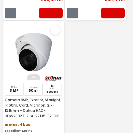
5x
15 fps
Infrarosu
optic
8 MP
60m
zoom
Camera 8MP, Exterior, Starlight,
IR 60m, Card, Microfon, 2.7-
13.5mm - Dahua HAC-
HDW2802T-Z-A-27135-S2-DIP
In stoc
: 4 buc
Expediem Maine