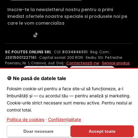
Inscrie-te la newsletterul nostru pentru a primi
imediat ofertele noastre speciale si produsele noi pe
care le vom comercializa
SC POLITES ONLINE SRL
· CUI:
RO34846331
· Reg. Com.:
J2015001227161
· Capital social: 200 RON · Sediu: Str. Petrache
Poenaru, Nr. 1, Craiova, Jud. Dolj ·
Contactează-ne
·
Service produs
🍪 Ne pasă de datele tale
© 2026 SC POLITES ONLINE SRL
Folosim cookie-uri pentru a face site-ul să funcționeze, a-l
îmbunătăți și — cu acordul tău — pentru analiză și marketing.
Cookie-urile strict necesare sunt mereu active. Pentru restul ai
control total.
Politica de cookies
·
Confidențialitate
×
Doar necesare
Accept toate
🎁 CONCURS SĂPTĂMÂNAL