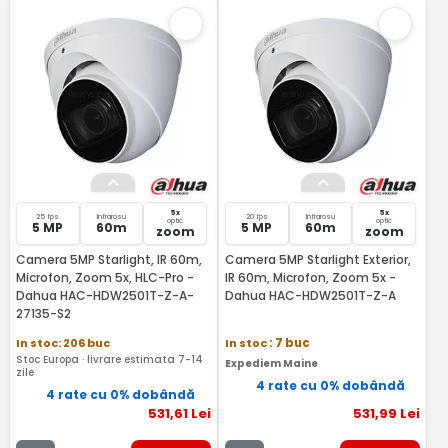
5x
5x
25 fps
Infrarosu
20 fps
Infrarosu
optic
optic
5 MP
60m
5 MP
60m
zoom
zoom
Camera 5MP Starlight, IR 60m,
Camera 5MP Starlight Exterior,
Microfon, Zoom 5x, HLC-Pro -
IR 60m, Microfon, Zoom 5x -
Dahua HAC-HDW2501T-Z-A-
Dahua HAC-HDW2501T-Z-A
27135-S2
In stoc: 206 buc
In stoc
: 7 buc
Stoc Europa · livrare estimata 7-14
Expediem Maine
zile
4 rate cu 0% dobândă
4 rate cu 0% dobândă
531
,61
Lei
531
,99
Lei