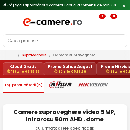
🎁 Câștigă săptămânal o cameră Dahua la comenzi de min. 600 lei —
✕
0
0
/
Supraveghere
/
Camere supraveghere
Cloud Gratis
Promo Dahua August
Promo Hikvisio
⏱ 113 Zile 06:19:36
⏱ 22 Zile 05:19:36
⏱ 22 Zile 05:
Toți producătorii
(15)
Camere supraveghere video 5 MP,
infrarosu 50m AHD , dome
cu urmatoarele specificatii: