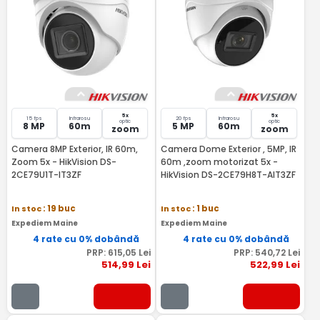
5x
5x
15 fps
Infrarosu
20 fps
Infrarosu
optic
optic
8 MP
60m
5 MP
60m
zoom
zoom
Camera 8MP Exterior, IR 60m,
Camera Dome Exterior , 5MP, IR
Zoom 5x - HikVision DS-
60m ,zoom motorizat 5x -
2CE79U1T-IT3ZF
HikVision DS-2CE79H8T-AIT3ZF
In stoc
: 19 buc
In stoc
: 1 buc
Expediem Maine
Expediem Maine
4 rate cu 0% dobândă
4 rate cu 0% dobândă
PRP:
615
,05
Lei
PRP:
540
,72
Lei
514
,99
Lei
522
,99
Lei