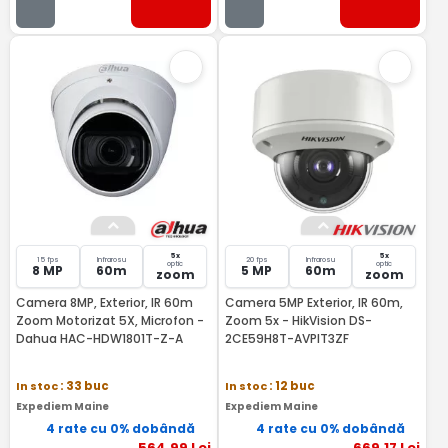
5x
5x
15 fps
Infrarosu
20 fps
Infrarosu
optic
optic
8 MP
60m
5 MP
60m
zoom
zoom
Camera 8MP, Exterior, IR 60m
Camera 5MP Exterior, IR 60m,
Zoom Motorizat 5X, Microfon -
Zoom 5x - HikVision DS-
Dahua HAC-HDW1801T-Z-A
2CE59H8T-AVPIT3ZF
In stoc
: 33 buc
In stoc
: 12 buc
Expediem Maine
Expediem Maine
4 rate cu 0% dobândă
4 rate cu 0% dobândă
564
,99
Lei
669
,17
Lei