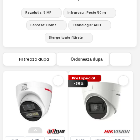
Rezolutie: 5 MP
Infrarosu : Peste 50 m
Carcasa: Dome
Tehnologie: AHD
Sterge toate filtrele
Filtreaza dupa
Ordoneaza dupa
Pret special
-30%
25 fps
LED si IR
lentila fixa
12.5 fps
Infrarosu
lentila fixa