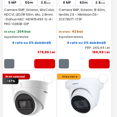
5 MP
50m
2.8
8 MP
60m
2.8
mm
mm
Camera 5MP, Exterior, WizColor,
Camera 8MP, Exterior, IR 60m,
HDCVI, LED/IR 50m, Mic, 2.8mm
lentila 2.8 - HikVision DS-
-Dahua HAC-HDW1549X-IL-A-
2CE78U1T-IT3F
PRO-0280B-DIP
In stoc
: 204 buc
In stoc
: 42 buc
Expediem Maine
Expediem Maine
4 rate cu 0% dobândă
4 rate cu 0% dobândă
PRP:
240
,44
Lei
378
,86
Lei
168
,99
Lei
Pret special
Stoc zero
-27%