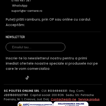
0765 487 387
WhatsApp
suport@e-camere.ro
Puteți plăti ramburs, prin OP sau online cu cardul.
Acceptăm:
NEWSLETTER
Inscrie-te la newsletterul nostru pentru a primi
imediat ofertele noastre speciale si produsele noi pe
care le vom comercializa
SC POLITES ONLINE SRL
· CUI:
RO34846331
· Reg. Com.:
J2015001227161
· Capital social: 200 RON · Sediu: Str. Petrache
Poenaru, Nr. 1, Craiova, Jud. Dolj ·
Contactează-ne
·
Service produs