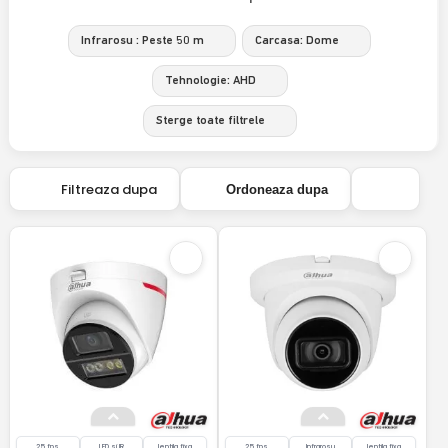
Infrarosu : Peste 50 m
Carcasa: Dome
Tehnologie: AHD
Sterge toate filtrele
Filtreaza dupa
Ordoneaza dupa
25 fps
LED si IR
lentila fixa
25 fps
Infrarosu
lentila fixa