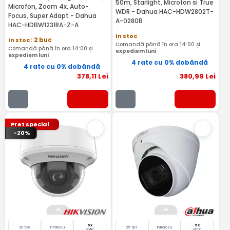
50m, Starlight, Microfon si True
Microfon, Zoom 4x, Auto-
WDR - Dahua HAC-HDW2802T-
Focus, Super Adapt - Dahua
A-0280B
HAC-HDBW1231RA-Z-A
In stoc
In stoc
: 2 buc
Comandă până în ora 14:00 și
Comandă până în ora 14:00 și
expediem luni
expediem luni
4 rate cu 0% dobândă
4 rate cu 0% dobândă
378
,11
Lei
380
,99
Lei
Pret special
-20%
5x
5x
20 fps
Infrarosu
25 fps
Infrarosu
optic
optic