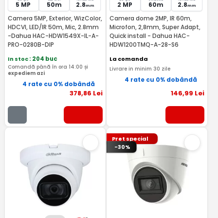
5 MP
50m
2.8
2 MP
60m
2.8
mm
mm
Camera 5MP, Exterior, WizColor,
Camera dome 2MP, IR 60m,
HDCVI, LED/IR 50m, Mic, 2.8mm
Microfon, 2,8mm, Super Adapt,
-Dahua HAC-HDW1549X-IL-A-
Quick install - Dahua HAC-
PRO-0280B-DIP
HDW1200TMQ-A-28-S6
In stoc
: 204 buc
La comanda
Comandă până în ora 14:00 și
Livrare in minim 30 zile
expediem azi
4 rate cu 0% dobândă
4 rate cu 0% dobândă
378
,86
Lei
146
,99
Lei
Pret special
-30%