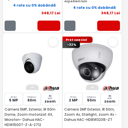
expediem luni
4 rate cu 0% dobândă
4 rate cu 0% dobândă
348
,17
Lei
348
,17
Lei
Pret special
-32%
4x
4x
20 fps
Infrarosu
25 fps
Infrarosu
optic
optic
5 MP
60m
2 MP
50m
zoom
zoom
Camera 5MP, Exterior, IR 60m
Camera 2MP Exterior, IR 50m,
Dome, Zoom motorizat 4X,
Zoom 4x, Starlight, zoom 4x -
Microfon- Dahua HAC-
Dahua HAC-HDBW3231E-ZT
HDW1500T-Z-A-2712