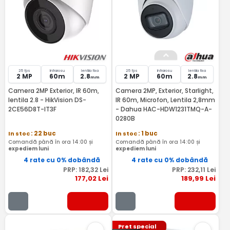
25 fps
Infrarosu
lentila fixa
25 fps
Infrarosu
lentila fixa
2 MP
60m
2.8
2 MP
60m
2.8
mm
mm
Camera 2MP Exterior, IR 60m,
Camera 2MP, Exterior, Starlight,
lentila 2.8 - HikVision DS-
IR 60m, Microfon, Lentila 2,8mm
2CE56D8T-IT3F
- Dahua HAC-HDW1231TMQ-A-
0280B
In stoc
: 22 buc
In stoc
: 1 buc
Comandă până în ora 14:00 și
Comandă până în ora 14:00 și
expediem luni
expediem luni
4 rate cu 0% dobândă
4 rate cu 0% dobândă
PRP:
182
,32
Lei
PRP:
232
,11
Lei
177
,02
Lei
189
,99
Lei
Pret special