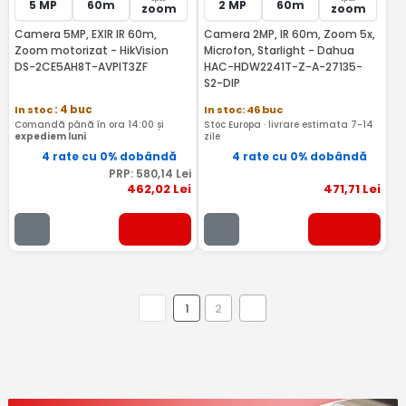
5 MP
60m
2 MP
60m
zoom
zoom
Camera 5MP, EXIR IR 60m,
Camera 2MP, IR 60m, Zoom 5x,
Zoom motorizat - HikVision
Microfon, Starlight - Dahua
DS-2CE5AH8T-AVPIT3ZF
HAC-HDW2241T-Z-A-27135-
S2-DIP
In stoc
: 4 buc
In stoc: 46 buc
Comandă până în ora 14:00 și
Stoc Europa · livrare estimata 7-14
expediem luni
zile
4 rate cu 0% dobândă
4 rate cu 0% dobândă
PRP:
580
,14
Lei
462
,02
Lei
471
,71
Lei
1
2