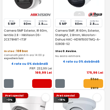
20 fps
Infrarosu
lentila fixa
25 fps
Infrarosu
lentila fixa
5 MP
60m
2.8
5 MP
60m
2.8
mm
mm
Camera 5MP Exterior, IR 60m,
Camera 5MP, IR 60m, Exterior,
lentila 2.8 - HikVision DS-
Starlight, 2.8mm, Microfon-
2CE78H8T-IT3F
Dahua HAC-HDW1500TMQ-A-
0280B-S2
In stoc
: 108 buc
Stoc 0. Revine.
Comandă până în ora 14:00 și
Nu exista estimare.
expediem luni
4 rate cu 0% dobândă
4 rate cu 0% dobândă
PRP:
232
,99
Lei
169
,99
Lei
175
,96
Lei
Stoc
zero
Pret special
Pret special
-3%
-18%