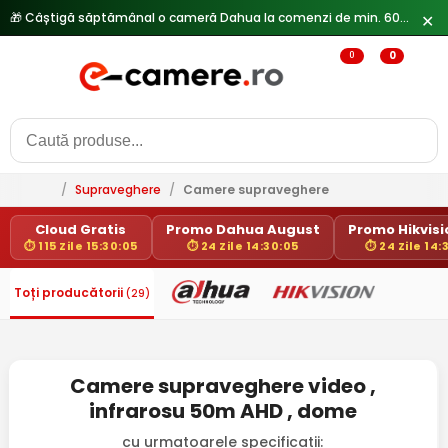
✕
0
0
/
Supraveghere
/
Camere supraveghere
Cloud Gratis
Promo Dahua August
Promo Hikvisio
⏱ 115 Zile 15:30:05
⏱ 24 Zile 14:30:05
⏱ 24 Zile 14:
Toți producătorii
(29)
Camere supraveghere video ,
infrarosu 50m AHD , dome
cu urmatoarele specificatii: