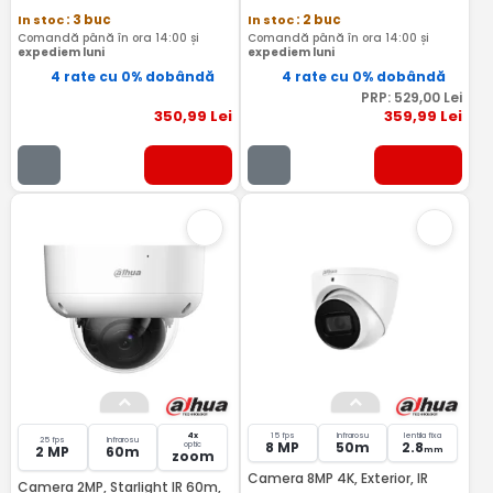
In stoc
: 3 buc
In stoc
: 2 buc
Comandă până în ora 14:00 și
Comandă până în ora 14:00 și
expediem luni
expediem luni
4 rate cu 0% dobândă
4 rate cu 0% dobândă
PRP:
529
,00
Lei
350
,99
Lei
359
,99
Lei
4x
15 fps
Infrarosu
lentila fixa
25 fps
Infrarosu
8 MP
50m
2.8
optic
2 MP
60m
mm
zoom
Camera 8MP 4K, Exterior, IR
Camera 2MP, Starlight IR 60m,