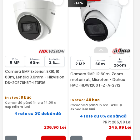
-14%
20 fps
Infrarosu
lentila fixa
4x
25 fps
Infrarosu
5 MP
60m
3.6
optic
2 MP
60m
mm
zoom
Camera 5MP Exterior, EXIR, IR
Camera 2MP, IR 60m, Zoom
60m, Lentila 3.6mm - HikVision
motorizat, Microfon - Dahua
DS-2CE78H8T-IT3F36
HAC-HDW1200T-Z-A-2712
In stoc
: 8 buc
In stoc
: 48 buc
Comandă până în ora 14:00 și
Comandă până în ora 14:00 și
expediem luni
expediem luni
4 rate cu 0% dobândă
4 rate cu 0% dobândă
PRP:
285
,99
Lei
236
,90
Lei
245
,99
Lei