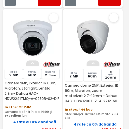
25 fps
Infrarosu
lentila fixa
4x
25 fps
Infrarosu
2 MP
60m
2.8
optic
2 MP
60m
mm
zoom
Camera 2MP, Exterior, IR 60m,
Camera dome 2MP, Exterior, IR
Microfon, Starlight, Lentila
60m, Microfon, zoom
2.8m- Dahua HAC-
motorizat 2.7–12mm - Dahua
HDW2241TMQ-A-0280B-S2-DIP
HAC-HDW1200T-Z-A-2712-S6
In stoc
: 25 buc
In stoc: 444 buc
Comandă până în ora 14:00 și
Stoc Europa · livrare estimata 7-14
expediem luni
zile
4 rate cu 0% dobândă
4 rate cu 0% dobândă