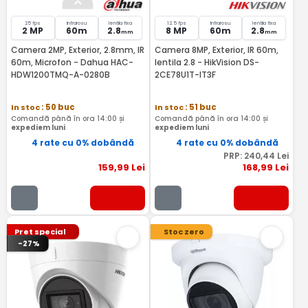
25 fps
Infrarosu
lentila fixa
12.5 fps
Infrarosu
lentila fixa
2 MP
60m
2.8
8 MP
60m
2.8
mm
mm
Camera 2MP, Exterior, 2.8mm, IR
Camera 8MP, Exterior, IR 60m,
60m, Microfon - Dahua HAC-
lentila 2.8 - HikVision DS-
HDW1200TMQ-A-0280B
2CE78U1T-IT3F
In stoc
: 50 buc
In stoc
: 51 buc
Comandă până în ora 14:00 și
Comandă până în ora 14:00 și
expediem luni
expediem luni
4 rate cu 0% dobândă
4 rate cu 0% dobândă
PRP:
240
,44
Lei
159
,99
Lei
168
,99
Lei
Pret special
Stoc zero
-27%