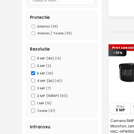
Protectie
Exterior
(39)
Interior / Toate
(39)
Pret specia
Rezolutie
-10%
8 MP (4K)
(13)
6 MP
(2)
5 MP
(39)
4 MP (2K)
(40)
3 MP
(7)
2 MP (1080P)
(60)
1 MP
(19)
20 fps
5 MP
Toate
(47)
Camera 5MP E
Microfon, Le
Infrarosu
HAC-HFW150