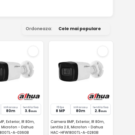
Ordoneaza:
Cele mai populare
Infrarosu
lentila fixa
15 fps
Infrarosu
lentila fixa
80m
3.6
8 MP
80m
2.8
mm
mm
, Exterior, IR 80m,
Camera 8MP, Exterior, IR 80m,
6, Microfon - Dahua
Lentila 2.8, Microfon - Dahua
800TL-A-0360B
HAC-HFW1800TL-A-0280B