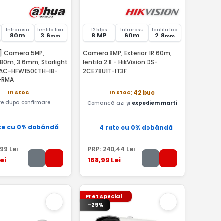
Infrarosu
lentila fixa
12.5 fps
Infrarosu
lentila fixa
80m
3.6
8 MP
60m
2.8
mm
mm
T] Camera 5MP,
Camera 8MP, Exterior, IR 60m,
IR 80m, 3.6mm, Starlight
lentila 2.8 - HikVision DS-
HAC-HFW1500TH-I8-
2CE78U1T-IT3F
-RMA
In stoc
In stoc
: 42 buc
are dupa confirmare
Comandă azi și
expediem marti
te cu 0% dobândă
4 rate cu 0% dobândă
,99
Lei
PRP:
240
,44
Lei
ei
168
,99
Lei
Pret special
-29%