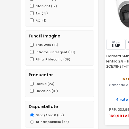
Starlight
(12)
Exir
(15)
ROI
(1)
Functii Imagine
20 fps
True WDR
(15)
5 MP
Infrarosu Inteligent
(38)
Camera 5MP E
Filtru IR Mecanic
(39)
lentila 2.8 - 
2CE78H8T-IT
Producator
In s
Dahua
(23)
Comandă az
HikVision
(16)
4 rate
Disponibiltate
PRP:
232
,9
Stoc/Stoc 0
(39)
169
,99
Lei
Si indisponibile
(84)