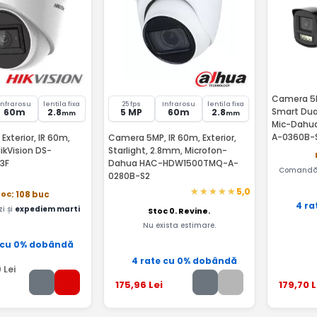
Camera 5MP
Infrarosu
lentila fixa
25 fps
Infrarosu
lentila fixa
Smart Dual
60m
2.8
5 MP
60m
2.8
mm
mm
Mic-Dahu
A-0360B-
xterior, IR 60m,
Camera 5MP, IR 60m, Exterior,
HikVision DS-
Starlight, 2.8mm, Microfon-
3F
Dahua HAC-HDW1500TMQ-A-
Comandă 
0280B-S2
5,0
toc
: 108 buc
4 ra
i și
expediem marti
Stoc 0. Revine.
Nu exista estimare.
 cu 0% dobândă
4 rate cu 0% dobândă
9
Lei
175
,96
Lei
179
,70
L