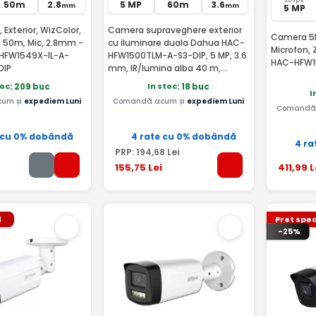
50m
2.8
5 MP
60m
3.6
mm
mm
5 MP
Exterior, WizColor,
Camera supraveghere exterior
Camera 5MP
R 50m, Mic, 2.8mm -
cu iluminare duala Dahua HAC-
Microfon,
HFW1549X-IL-A-
HFW1500TLM-A-S3-DIP, 5 MP, 3.6
HAC-HFW1
DIP
mm, IR/lumina alba 40 m,
microfon - Dahua HAC-
toc
In stoc
: 209 buc
: 18 buc
HFW1500TLM-A-0360B-S3-DIP
I
um și
expediem Luni
Comandă acum și
expediem Luni
Comandă 
 cu 0% dobândă
4 rate cu 0% dobândă
4 ra
PRP:
194
,68
Lei
155
,75
Lei
411
,99
L
l
Pret spec
-25%