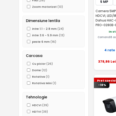
Fixa
(26)
5 MP
Zoom motorizat
(13)
Camera 5MP, 
HDCVI, LED/I
Dimensiune lentila
Dahua HAC-
PRO-0280B-
intre 1.1 - 2.8 mm
(24)
In s
intre 3.6 - 5.9 mm
(13)
Comandă ac
peste 6 mm
(16)
4 rate
Carcasa
378
,86
Lei
Cu picior
(26)
Dome
(12)
Rotativa
(1)
Pret specia
Rotativa Mini
(1)
-18%
Tehnologie
HDCVI
(39)
HDTVI
(39)