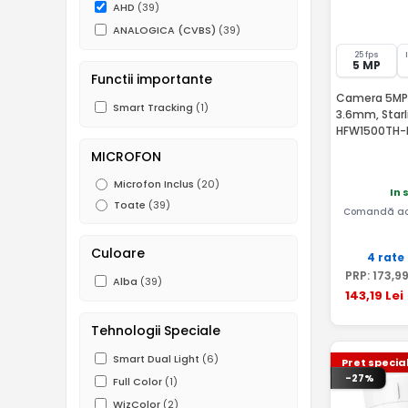
AHD
(39)
ANALOGICA (CVBS)
(39)
25 fps
5 MP
Functii importante
Camera 5MP, 
Smart Tracking
(1)
3.6mm, Star
HFW1500TH-
MICROFON
Microfon Inclus
(20)
In 
Toate
(39)
Comandă ac
Culoare
4 rate
PRP:
173
,9
Alba
(39)
143
,19
Lei
Tehnologii Speciale
Smart Dual Light
(6)
Pret specia
-27%
Full Color
(1)
WizColor
(2)