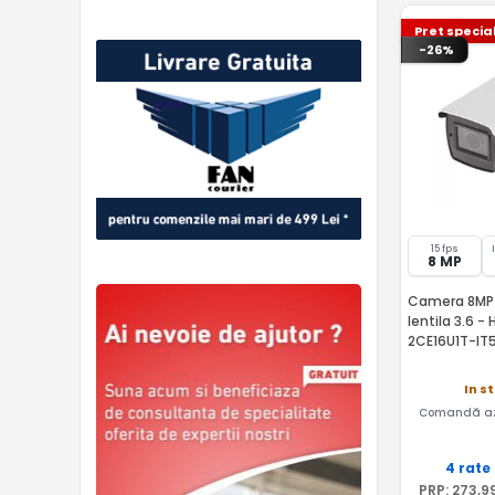
Pret specia
-26%
15 fps
8 MP
Camera 8MP E
lentila 3.6 -
2CE16U1T-IT
In s
Comandă az
4 rate
PRP:
273
,9