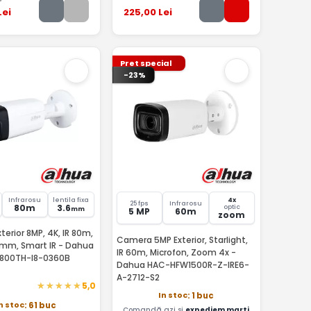
Lei
225
,00
Lei
Pret special
-23%
Infrarosu
lentila fixa
4x
25 fps
Infrarosu
80m
3.6
optic
mm
5 MP
60m
zoom
erior 8MP, 4K, IR 80m,
Camera 5MP Exterior, Starlight,
.6mm, Smart IR - Dahua
IR 60m, Microfon, Zoom 4x -
800TH-I8-0360B
Dahua HAC-HFW1500R-Z-IRE6-
A-2712-S2
5,0
In stoc
: 1 buc
n stoc
: 61 buc
Comandă azi și
expediem marti