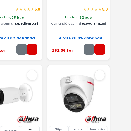
5,0
5,0
n stoc
In stoc
: 28 buc
: 22 buc
acum și
expediem Luni
Comandă acum și
expediem Luni
te cu 0% dobândă
4 rate cu 0% dobândă
Lei
262
,06
Lei
4x
25 fps
LED si IR
lentila fixa
Infrarosu