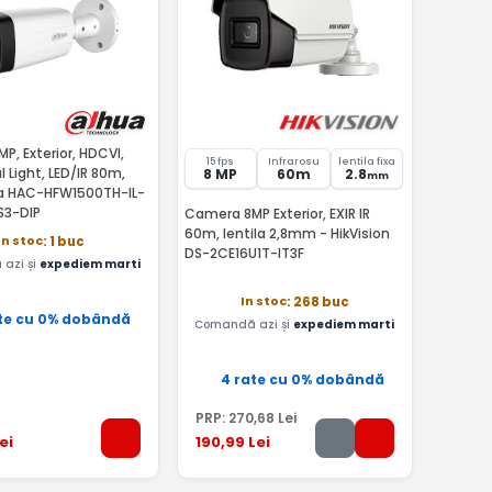
, Exterior, HDCVI,
15 fps
Infrarosu
lentila fixa
 Light, LED/IR 80m,
8 MP
60m
2.8
mm
a HAC-HFW1500TH-IL-
S3-DIP
Camera 8MP Exterior, EXIR IR
60m, lentila 2,8mm - HikVision
In stoc
: 1 buc
DS-2CE16U1T-IT3F
azi și
expediem marti
In stoc
: 268 buc
te cu 0% dobândă
Comandă azi și
expediem marti
4 rate cu 0% dobândă
PRP:
270
,68
Lei
ei
190
,99
Lei