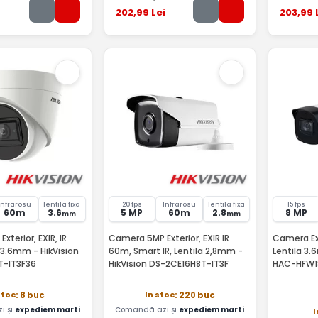
202
,99
Lei
203
,99
Infrarosu
lentila fixa
20 fps
Infrarosu
lentila fixa
15 fps
60m
3.6
5 MP
60m
2.8
8 MP
mm
mm
terior, EXIR, IR
Camera 5MP Exterior, EXIR IR
Camera Ext
 3.6mm - HikVision
60m, Smart IR, Lentila 2,8mm -
Lentila 3
T-IT3F36
HikVision DS-2CE16H8T-IT3F
HAC-HFW1
stoc
In stoc
: 8 buc
: 220 buc
i și
expediem marti
Comandă azi și
expediem marti
I