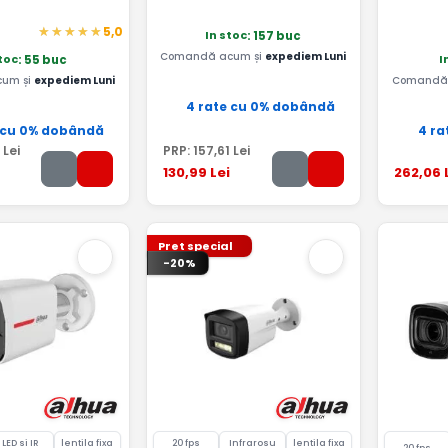
5,0
In stoc
: 157 buc
Comandă acum și
expediem Luni
stoc
I
: 55 buc
um și
expediem Luni
Comandă 
4 rate cu 0% dobândă
 cu 0% dobândă
4 ra
Lei
PRP:
157
,61
Lei
130
,99
Lei
262
,06
Pret special
-20%
LED si IR
lentila fixa
20 fps
Infrarosu
lentila fixa
20 fps