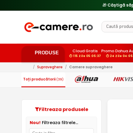
Cloud Gratis
Promo Dahua A
PRODUSE
⏱ 115 Zile 05:05:36
⏱ 24 Zile 04:05
/
Supraveghere
/
Camere supraveghere
Toți producătorii
(39)
Filtreaza produsele
Nou!
Filtreaza filtrele...