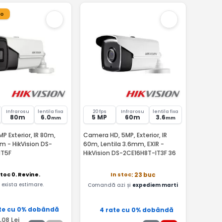
ro
Infrarosu
lentila fixa
20 fps
Infrarosu
lentila fixa
80m
6.0
5 MP
60m
3.6
mm
mm
 Exterior, IR 80m,
Camera HD, 5MP, Exterior, IR
m - HikVision DS-
60m, Lentila 3.6mm, EXIR -
IT5F
HikVision DS-2CE16H8T-IT3F 36
toc 0. Revine.
In stoc
: 23 buc
 exista estimare.
Comandă azi și
expediem marti
te cu 0% dobândă
4 rate cu 0% dobândă
,08
Lei