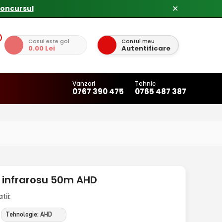
✕
Cosul este gol
Contul meu
0.00 Lei
Autentificare
Vanzari
Tehnic
0767 390 475
0765 487 387
 infrarosu 50m AHD
ii:
Tehnologie: AHD