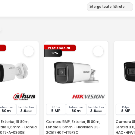
Sterge toate filtrele
l
Pret special
-17%
Infrarosu
lentila fixa
20 fps
Infrarosu
lentila fixa
15 fps
80m
3.6
5 MP
80m
3.6
8 MP
mm
mm
xterior, IR 80m,
Camera 5MP, Exterior, IR 80m,
Camera 8MP
ntila 3,6mm - Dahua
Lentila 3.6mm - HikVision DS-
Lentila 3.
0TL-A-0360B
2CE17H0T-IT5F3C
HAC-HFW1