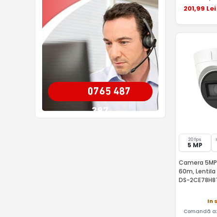
201
,99
Lei
0765 487
387
20 fps
5 MP
Camera 5MP Ex
60m, Lentila
DS-2CE78H8
In 
Comandă az