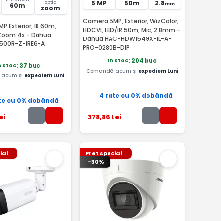
5 MP
50m
2.8
optic
mm
60m
zoom
Camera 5MP, Exterior, WizColor,
 Exterior, IR 60m,
HDCVI, LED/IR 50m, Mic, 2.8mm -
 Zoom 4x - Dahua
Dahua HAC-HDW1549X-IL-A-
500R-Z-IRE6-A
PRO-0280B-DIP
In stoc
: 204 buc
n stoc
: 37 buc
Comandă acum și
expediem Luni
acum și
expediem Luni
4 rate cu 0% dobândă
te cu 0% dobândă
ei
378
,86
Lei
ial
Pret special
-30%