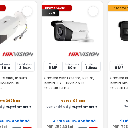
l
Pret special
Stoc ze
-22%
Infrarosu
lentila fixa
20 fps
Infrarosu
lentila fixa
15 fps
80m
3.6
5 MP
80m
3.6
8 MP
mm
mm
xterior, IR 80m,
Camera 5MP Exterior, IR 80m,
Camera 8MP
 HikVision DS-
lentila 3.6 - HikVision DS-
lentila 6m
5F
2CE16H8T-IT5F
2CE16U1T-
S
toc
In stoc
: 209 buc
: 93 buc
Nu
i și
expediem marti
Comandă azi și
expediem marti
4 ra
 cu 0% dobândă
4 rate cu 0% dobândă
9
Lei
PRP:
259
,63
Lei
PRP:
795