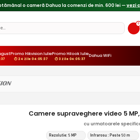
0
ugust
Promo Hikvision Iulie
Promo Hilook Iulie
Dahua WiFi
:36
⏱ 24 Zile 04:05:36
⏱ 3 Zile 04:05:36
Camere supraveghere video 5 MP,
cu urmatoarele specificat
Rezolutie: 5 MP
Infrarosu : Peste 50 m