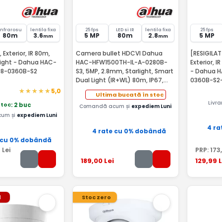
Infrarosu
lentila fixa
25 fps
LED si IR
lentila fixa
25 fps
80m
3.6
5 MP
80m
2.8
5 MP
mm
mm
Exterior, IR 80m,
Camera bullet HDCVI Dahua
[RESIGILA
light - Dahua HAC-
HAC-HFW1500TH-IL-A-0280B-
Exterior, 
I8-0360B-S2
S3, 5MP, 2.8mm, Starlight, Smart
- Dahua 
Dual Light (IR+WL) 80m, IP67,
0360B-S2
microfon incorporat
5,0
Ultima bucată în stoc
Livr
stoc
: 2 buc
Comandă acum și
expediem Luni
um și
expediem Luni
4 ra
4 rate cu 0% dobândă
 cu 0% dobândă
9
Lei
PRP:
173
189
,00
Lei
129
,99
L
l
Stoc zero