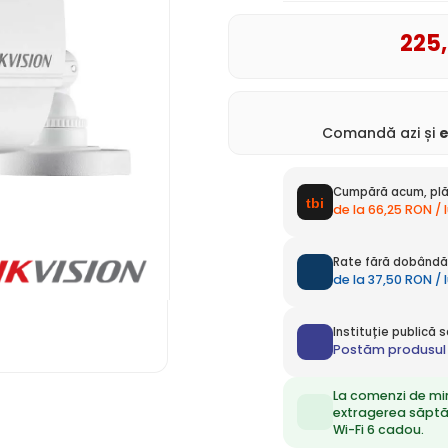
225
Comandă azi și
Cumpără acum, plă
de la 66,25 RON / 
Rate fără dobândă 
de la 37,50 RON / 
Instituție publică
Postăm produsul 
La comenzi de mi
extragerea săpt
Wi-Fi 6 cadou.