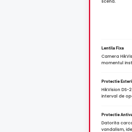
scena.
Lentila Fixa
Camera HikVis
momentul insta
Protectie Exter
HikVision DS-
interval de op
Protectie Antiv
Datorita carca
vandalism, ide