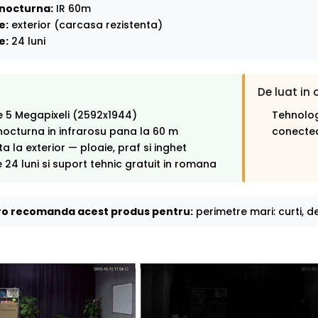
nocturna:
IR 60m
e:
exterior (carcasa rezistenta)
e:
24 luni
De luat in 
e 5 Megapixeli (2592x1944)
Tehnolog
octurna in infrarosu pana la 60 m
conectea
ta la exterior — ploaie, praf si inghet
 24 luni si suport tehnic gratuit in romana
o recomanda acest produs pentru:
perimetre mari: curti, de