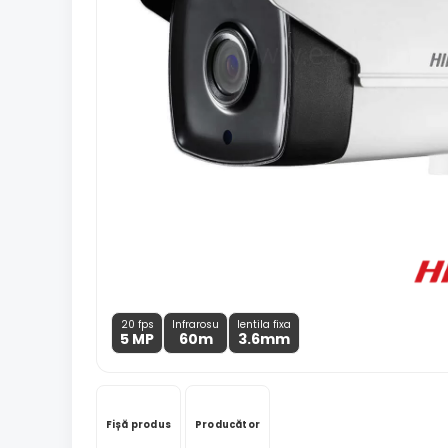
20 fps
Infrarosu
lentila fixa
5 MP
60m
3.6
mm
Fișă produs
Producător