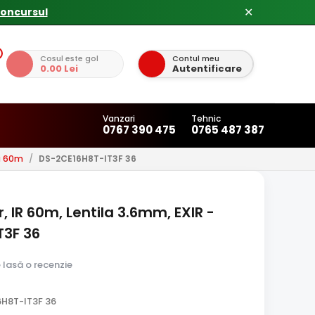
✕
Cosul este gol
Contul meu
0.00 Lei
Autentificare
Vanzari
Tehnic
0767 390 475
0765 487 387
u 60m
/
DS-2CE16H8T-IT3F 36
, IR 60m, Lentila 3.6mm, EXIR -
T3F 36
e lasă o recenzie
H8T-IT3F 36