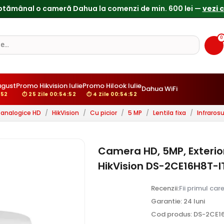
Reduceri de pana la 25% doar in luna iulie → Vezi ofertele
0
ugust
Promo Hikvision Iulie
Promo Hilook Iulie
Dahua WiFi
:50
⏱ 25 Zile 00:54:50
⏱ 4 Zile 00:54:50
analogice HD
/
HikVision
/
Cu picior
/
5 MP
/
Lentila fixa
/
Infraros
Camera HD, 5MP, Exterior
HikVision DS-2CE16H8T-I
Recenzii:
Fii primul car
Garantie: 24 luni
Cod produs: DS-2CE16