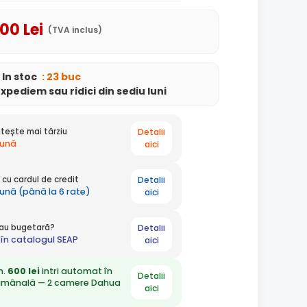
,00
Lei
(TVA inclus)
In stoc
: 23 buc
expediem
sau ridici din sediu
luni
Detalii
tește mai târziu
lună
aici
Detalii
cu cardul de credit
lună (până la 6 rate)
aici
Detalii
 sau bugetară?
în catalogul SEAP
aici
n.
600 lei
intri automat în
Detalii
ămânală — 2 camere Dahua
aici