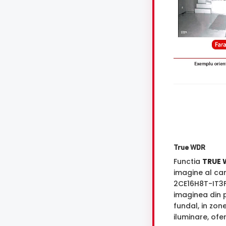
True WDR
Functia
TRUE 
imagine al ca
2CE16H8T-IT3
imaginea din p
fundal, in zon
iluminare, ofe