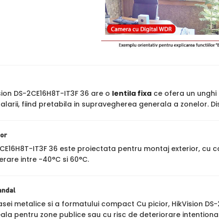
ion DS-2CE16H8T-IT3F 36 are o
lentila fixa
ce ofera un unghi f
larii, fiind pretabila in supravegherea generala a zonelor. D
ior
2CE16H8T-IT3F 36 este proiectata pentru montaj exterior, cu 
erare intre -40°C si 60°C.
andal
sei metalice si a formatului compact Cu picior, HikVision DS-
ala pentru zone publice sau cu risc de deteriorare intentiona