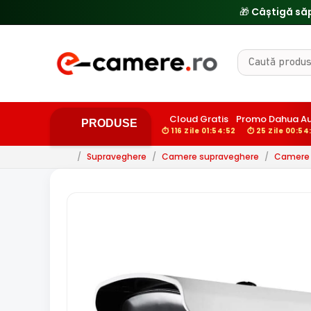
🔥
Cloud Gratis
Promo Dahua A
PRODUSE
⏱ 116 Zile 01:54:50
⏱ 25 Zile 00:54
/
Supraveghere
/
Camere supraveghere
/
Camere 