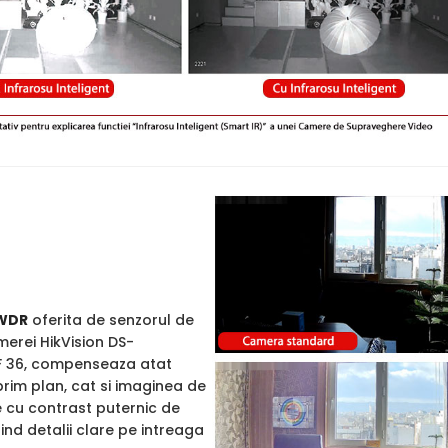
WDR
oferita de senzorul de
merei HikVision DS-
F 36, compenseaza atat
rim plan, cat si imaginea de
e cu contrast puternic de
rind detalii clare pe intreaga