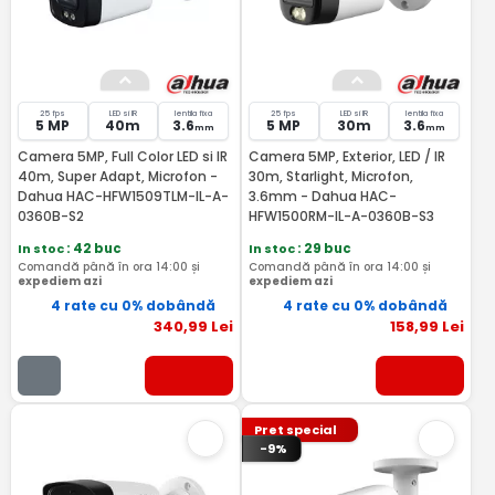
25 fps
LED si IR
lentila fixa
25 fps
LED si IR
lentila fixa
5 MP
40m
3.6
5 MP
30m
3.6
mm
mm
Camera 5MP, Full Color LED si IR
Camera 5MP, Exterior, LED / IR
40m, Super Adapt, Microfon -
30m, Starlight, Microfon,
Dahua HAC-HFW1509TLM-IL-A-
3.6mm - Dahua HAC-
0360B-S2
HFW1500RM-IL-A-0360B-S3
In stoc
: 42 buc
In stoc
: 29 buc
Comandă până în ora 14:00 și
Comandă până în ora 14:00 și
expediem azi
expediem azi
4 rate cu 0% dobândă
4 rate cu 0% dobândă
340
,99
Lei
158
,99
Lei
Pret special
-9%