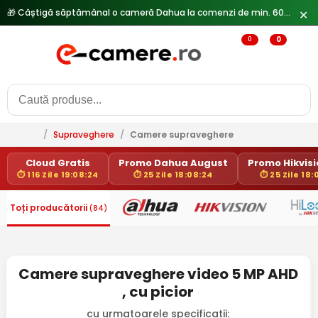
🎁 Câștigă săptămânal o cameră Dahua la comenzi de min. 600 lei —
✕
0
0
/
Supraveghere
/
Camere supraveghere
Cloud Gratis
Promo Dahua August
Promo Hikvisio
⏱ 116 Zile 19:08:24
⏱ 25 Zile 18:08:24
⏱ 25 Zile 18:
Toți producătorii
(84)
Camere supraveghere video 5 MP AHD
, cu picior
cu urmatoarele specificatii: