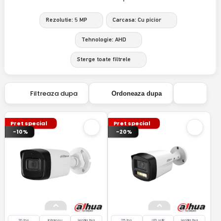
Rezolutie: 5 MP
Carcasa: Cu picior
Tehnologie: AHD
Sterge toate filtrele
Filtreaza dupa
Ordoneaza dupa
Pret special
Pret special
-10%
-20%
20 fps
Infrarosu
lentila fixa
25 fps
LED si IR
lentila fixa