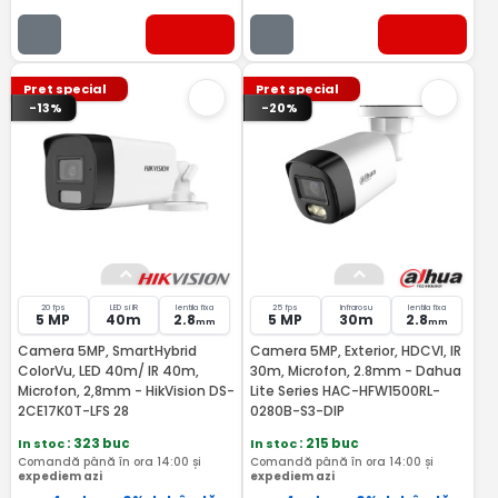
Pret special
Pret special
-13%
-20%
20 fps
LED si IR
lentila fixa
25 fps
Infrarosu
lentila fixa
5 MP
40m
2.8
5 MP
30m
2.8
mm
mm
Camera 5MP, SmartHybrid
Camera 5MP, Exterior, HDCVI, IR
ColorVu, LED 40m/ IR 40m,
30m, Microfon, 2.8mm - Dahua
Microfon, 2,8mm - HikVision DS-
Lite Series HAC-HFW1500RL-
2CE17K0T-LFS 28
0280B-S3-DIP
In stoc
: 323 buc
In stoc
: 215 buc
Comandă până în ora 14:00 și
Comandă până în ora 14:00 și
expediem azi
expediem azi