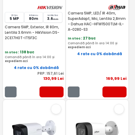
Camera 5MP, LED/ IR 40m,
20 fps
Infrarosu
lentila fixa
5 MP
80m
3.6
SuperAdapt, Mic, Lentila 2,8mm
mm
- Dahua HAC-HFW1500TLM-IL-
Camera 5MP, Exterior, IR 80m,
A-0280-S3
Lentila 3.6mm - HikVision DS-
2CE17H0T-IT5F3C
In stoc
: 27 buc
Comandă până în ora 14:00 și
expediem azi
In stoc
: 138 buc
4 rate cu 0% dobândă
Comandă până în ora 14:00 și
expediem azi
4 rate cu 0% dobândă
PRP:
157
,61
Lei
130
,99
Lei
169
,99
Lei