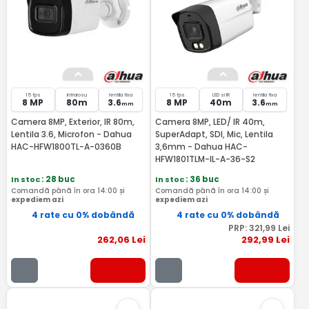
15 fps
Infrarosu
lentila fixa
15 fps
LED si IR
lentila fixa
8 MP
80m
3.6
8 MP
40m
3.6
mm
mm
Camera 8MP, Exterior, IR 80m,
Camera 8MP, LED/ IR 40m,
Lentila 3.6, Microfon - Dahua
SuperAdapt, SDI, Mic, Lentila
HAC-HFW1800TL-A-0360B
3,6mm - Dahua HAC-
HFW1801TLM-IL-A-36-S2
In stoc
: 28 buc
In stoc
: 36 buc
Comandă până în ora 14:00 și
Comandă până în ora 14:00 și
expediem azi
expediem azi
4 rate cu 0% dobândă
4 rate cu 0% dobândă
PRP:
321
,99
Lei
262
,06
Lei
292
,99
Lei