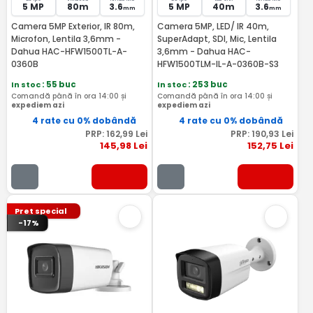
5 MP
80m
3.6
5 MP
40m
3.6
mm
mm
Camera 5MP Exterior, IR 80m,
Camera 5MP, LED/ IR 40m,
Microfon, Lentila 3,6mm -
SuperAdapt, SDI, Mic, Lentila
Dahua HAC-HFW1500TL-A-
3,6mm - Dahua HAC-
0360B
HFW1500TLM-IL-A-0360B-S3
In stoc
: 55 buc
In stoc
: 253 buc
Comandă până în ora 14:00 și
Comandă până în ora 14:00 și
expediem azi
expediem azi
4 rate cu 0% dobândă
4 rate cu 0% dobândă
PRP:
162
,99
Lei
PRP:
190
,93
Lei
145
,98
Lei
152
,75
Lei
Pret special
-17%