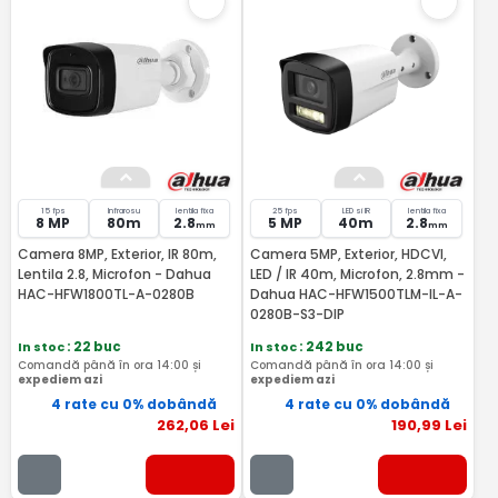
15 fps
Infrarosu
lentila fixa
25 fps
LED si IR
lentila fixa
8 MP
80m
2.8
5 MP
40m
2.8
mm
mm
Camera 8MP, Exterior, IR 80m,
Camera 5MP, Exterior, HDCVI,
Lentila 2.8, Microfon - Dahua
LED / IR 40m, Microfon, 2.8mm -
HAC-HFW1800TL-A-0280B
Dahua HAC-HFW1500TLM-IL-A-
0280B-S3-DIP
In stoc
: 22 buc
In stoc
: 242 buc
Comandă până în ora 14:00 și
Comandă până în ora 14:00 și
expediem azi
expediem azi
4 rate cu 0% dobândă
4 rate cu 0% dobândă
262
,06
Lei
190
,99
Lei