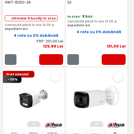
HWT-B250-28
S2
In stoc
: 8 buc
Ultimele 8 bucăți în stoc
Comandă până în ora 14:00 și
Comandă până în ora 14:00 și
expediem azi
expediem azi
4 rate cu 0% dobândă
4 rate cu 0% dobândă
PRP:
201
,00
Lei
129
,99
Lei
131
,00
Lei
Pret special
-20%
20 fps
Infrarosu
lentila fixa
4x