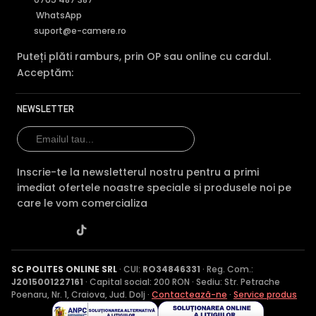
WhatsApp
suport@e-camere.ro
Puteți plăti ramburs, prin OP sau online cu cardul.
Acceptăm:
NEWSLETTER
Inscrie-te la newsletterul nostru pentru a primi
imediat ofertele noastre speciale si produsele noi pe
care le vom comercializa
SC POLITES ONLINE SRL
· CUI:
RO34846331
· Reg. Com.:
J2015001227161
· Capital social: 200 RON · Sediu: Str. Petrache
Poenaru, Nr. 1, Craiova, Jud. Dolj ·
Contactează-ne
·
Service produs