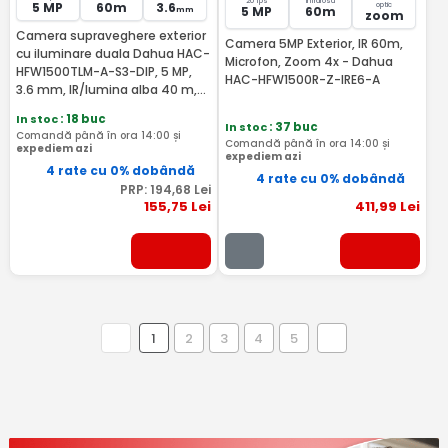
20 fps
Infrarosu
5 MP
60m
3.6
optic
5 MP
60m
mm
zoom
Camera supraveghere exterior
Camera 5MP Exterior, IR 60m,
cu iluminare duala Dahua HAC-
Microfon, Zoom 4x - Dahua
HFW1500TLM-A-S3-DIP, 5 MP,
HAC-HFW1500R-Z-IRE6-A
3.6 mm, IR/lumina alba 40 m,
microfon - Dahua HAC-
In stoc
: 18 buc
HFW1500TLM-A-0360B-S3-DIP
In stoc
: 37 buc
Comandă până în ora 14:00 și
Comandă până în ora 14:00 și
expediem azi
expediem azi
4 rate cu 0% dobândă
4 rate cu 0% dobândă
PRP:
194
,68
Lei
155
,75
Lei
411
,99
Lei
1
2
3
4
5