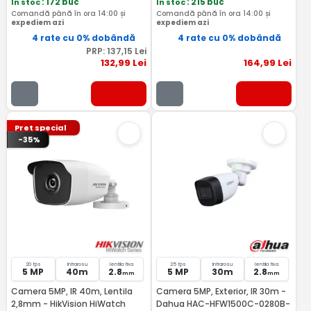
In stoc
: 172 buc
In stoc
: 215 buc
Comandă până în ora 14:00 și
Comandă până în ora 14:00 și
expediem azi
expediem azi
4 rate cu 0% dobândă
4 rate cu 0% dobândă
PRP:
137
,15
Lei
132
,99
Lei
164
,99
Lei
Pret special
-35%
20 fps
Infrarosu
lentila fixa
25 fps
Infrarosu
lentila fixa
5 MP
40m
2.8
5 MP
30m
2.8
mm
mm
Camera 5MP, IR 40m, Lentila
Camera 5MP, Exterior, IR 30m -
2,8mm - HikVision HiWatch
Dahua HAC-HFW1500C-0280B-