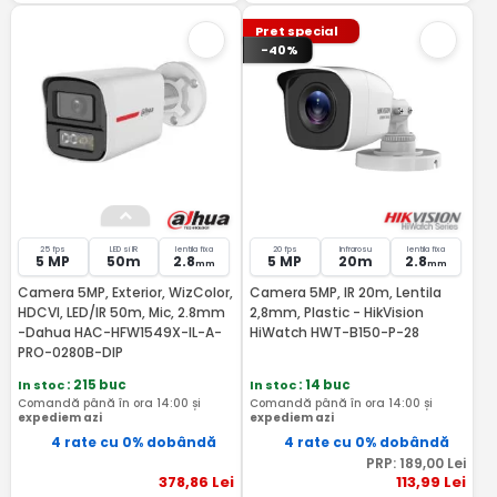
Pret special
-40%
25 fps
LED si IR
lentila fixa
20 fps
Infrarosu
lentila fixa
5 MP
50m
2.8
5 MP
20m
2.8
mm
mm
Camera 5MP, Exterior, WizColor,
Camera 5MP, IR 20m, Lentila
HDCVI, LED/IR 50m, Mic, 2.8mm
2,8mm, Plastic - HikVision
-Dahua HAC-HFW1549X-IL-A-
HiWatch HWT-B150-P-28
PRO-0280B-DIP
In stoc
: 215 buc
In stoc
: 14 buc
Comandă până în ora 14:00 și
Comandă până în ora 14:00 și
expediem azi
expediem azi
4 rate cu 0% dobândă
4 rate cu 0% dobândă
PRP:
189
,00
Lei
378
,86
Lei
113
,99
Lei