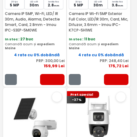
25 fps
LED si IR
lentila fixa
20 fps
LED si IR
lentila fixa
5 MP
30m
2.8
5 MP
30m
3.6
mm
mm
Camera IP 5MP, Wi-Fi, LED/ IR
Camera IP Wi-Fi 5MP Exterior
30m, Audio, Alarma, Detectie
Full Color, LED/IR 30m, Card, Mic,
Smart, Card, 2.8mm - Imou
Difuzor, 3.6mm - Imou IPC-
IPC-S3EP-5M0WE
K7CP-5H1WE
In stoc
: 27 buc
In stoc
: 11 buc
Comandă acum și
expediem
Comandă acum și
expediem
Maine
Maine
4 rate cu 0% dobândă
4 rate cu 0% dobândă
PRP:
300
,00
Lei
PRP:
248
,40
Lei
159
,99
Lei
175
,72
Lei
Pret special
-37%