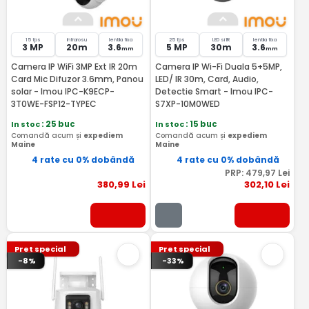
15 fps
Infrarosu
lentila fixa
25 fps
LED si IR
lentila fixa
3 MP
20m
3.6
5 MP
30m
3.6
mm
mm
Camera IP WiFi 3MP Ext IR 20m
Camera IP Wi-Fi Duala 5+5MP,
Card Mic Difuzor 3.6mm, Panou
LED/ IR 30m, Card, Audio,
solar - Imou IPC-K9ECP-
Detectie Smart - Imou IPC-
3T0WE-FSP12-TYPEC
S7XP-10M0WED
In stoc
: 25 buc
In stoc
: 15 buc
Comandă acum și
expediem
Comandă acum și
expediem
Maine
Maine
4 rate cu 0% dobândă
4 rate cu 0% dobândă
PRP:
479
,97
Lei
380
,99
Lei
302
,10
Lei
Pret special
Pret special
-8%
-33%