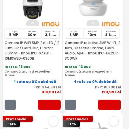
15 fps
LED si IR
lentila fixa
25 fps
Infrarosu
lentila fixa
5 MP
30m
3.6
3 MP
10m
3.6
mm
mm
Camera IP WiFi 5MP, Ext, LED / IR
Camera IP rotativa 3MP Wi-Fi, IR
30m, Slot Card, Mic, Difuzor,
10m, Detectie umana, Card,
3.6mm - Imou IPC-S7XEP-
Audio, Apel - Imou IPC-GK2CP-
10M0WED-0360B
3C0WR
In stoc
: 16 buc
In stoc
: 13 buc
Comandă acum și
expediem
Comandă acum și
expediem
Maine
Maine
4 rate cu 0% dobândă
4 rate cu 0% dobândă
PRP:
344
,99
Lei
PRP:
180
,00
Lei
318
,59
Lei
120
,99
Lei
Pret special
Pret special
-14%
-17%