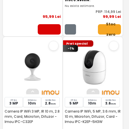
Stoc 0. Revine.
Nu exista estimare.
PRP:
114
,99
Lei
95
,99
Lei
99
,99
Lei
Stoc
zero
Pret special
-1%
25 fps
Infrarosu
lentila fixa
25 fps
Infrarosu
lentila fixa
3 MP
10m
2.8
5 MP
10m
3.6
mm
mm
Camera IP WiFi 3 MP, IR 10 m, 2.8
Camera IP WiFi, 5 MP, 3.6 mm, IR
mm, Card, Microfon, Difuzor -
10 m, Microfon, Difuzor, Card -
Imou IPC-C32EP
Imou IPC-K2EP-5H3W