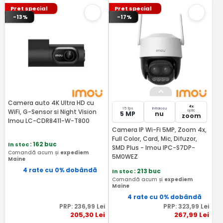
Pret special
Pret special
-13%
-17%
Camera auto 4K Ultra HD cu
4x
15 fps
Infrarosu
WiFi, G-Sensor si Night Vision
optic
5 MP
nu
zoom
Imou LC-CDR8411-W-T800
Camera IP Wi-Fi 5MP, Zoom 4x,
Full Color, Card, Mic, Difuzor,
In stoc
: 162 buc
SMD Plus - Imou IPC-S7DP-
Comandă acum și
expediem
5M0WEZ
Maine
4 rate cu 0% dobândă
In stoc
: 213 buc
Comandă acum și
expediem
Maine
4 rate cu 0% dobândă
PRP:
236
,99
Lei
PRP:
323
,99
Lei
205
,30
Lei
267
,99
Lei