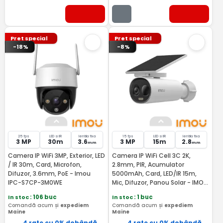
Pret special
Pret special
-18%
-8%
25 fps
LED si IR
lentila fixa
15 fps
LED si IR
lentila fixa
3 MP
30m
3.6
3 MP
15m
2.8
mm
mm
Camera IP WiFi 3MP, Exterior, LED
Camera IP WiFi Cell 3C 2K,
/ IR 30m, Card, Microfon,
2.8mm, PIR, Acumulator
Difuzor, 3.6mm, PoE - Imou
5000mAh, Card, LED/IR 15m,
IPC-S7CP-3M0WE
Mic, Difuzor, Panou Solar - IMOU
IPC-K9DCP-3T0WE-V2
In stoc
: 106 buc
In stoc
: 1 buc
Comandă acum și
expediem
Comandă acum și
expediem
Maine
Maine
4 rate cu 0% dobândă
4 rate cu 0% dobândă