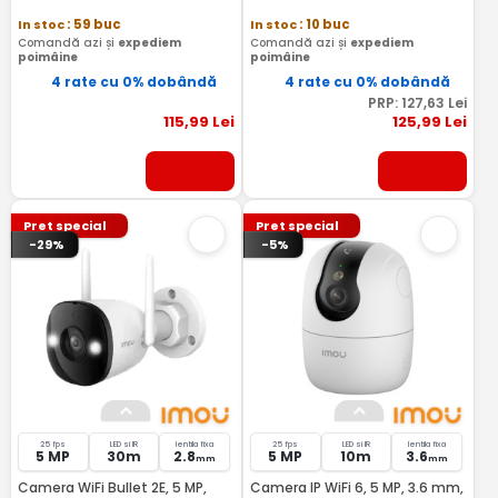
In stoc
: 59 buc
In stoc
: 10 buc
Comandă azi și
expediem
Comandă azi și
expediem
poimâine
poimâine
4 rate cu 0% dobândă
4 rate cu 0% dobândă
PRP:
127
,63
Lei
115
,99
Lei
125
,99
Lei
Pret special
Pret special
-29%
-5%
25 fps
LED si IR
lentila fixa
25 fps
LED si IR
lentila fixa
5 MP
30m
2.8
5 MP
10m
3.6
mm
mm
Camera WiFi Bullet 2E, 5 MP,
Camera IP WiFi 6, 5 MP, 3.6 mm,