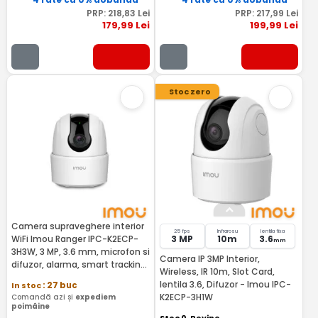
PRP:
218
,83
Lei
PRP:
217
,99
Lei
179
,99
Lei
199
,99
Lei
Stoc zero
Camera supraveghere interior
25 fps
Infrarosu
lentila fixa
WiFi Imou Ranger IPC-K2ECP-
3 MP
10m
3.6
mm
3H3W, 3 MP, 3.6 mm, microfon si
Camera IP 3MP Interior,
difuzor, alarma, smart tracking,
Wireless, IR 10m, Slot Card,
slot card
lentila 3.6, Difuzor - Imou IPC-
In stoc
: 27 buc
K2ECP-3H1W
Comandă azi și
expediem
poimâine