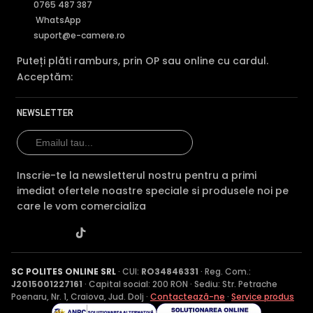
0765 487 387
WhatsApp
suport@e-camere.ro
Puteți plăti ramburs, prin OP sau online cu cardul.
Acceptăm:
NEWSLETTER
Inscrie-te la newsletterul nostru pentru a primi
imediat ofertele noastre speciale si produsele noi pe
care le vom comercializa
SC POLITES ONLINE SRL
· CUI:
RO34846331
· Reg. Com.:
J2015001227161
· Capital social: 200 RON · Sediu: Str. Petrache
Poenaru, Nr. 1, Craiova, Jud. Dolj ·
Contactează-ne
·
Service produs