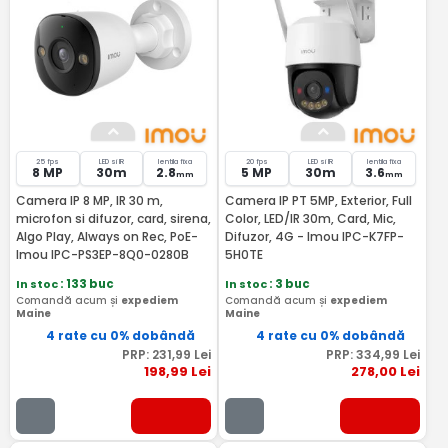
25 fps
LED si IR
lentila fixa
20 fps
LED si IR
lentila fixa
8 MP
30m
2.8
5 MP
30m
3.6
mm
mm
Camera IP 8 MP, IR 30 m,
Camera IP PT 5MP, Exterior, Full
microfon si difuzor, card, sirena,
Color, LED/IR 30m, Card, Mic,
AIgo Play, Always on Rec, PoE-
Difuzor, 4G - Imou IPC-K7FP-
Imou IPC-PS3EP-8Q0-0280B
5H0TE
In stoc
: 133 buc
In stoc
: 3 buc
Comandă acum și
expediem
Comandă acum și
expediem
Maine
Maine
4 rate cu 0% dobândă
4 rate cu 0% dobândă
PRP:
231
,99
Lei
PRP:
334
,99
Lei
198
,99
Lei
278
,00
Lei