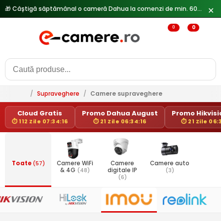
🎁 Câștigă săptămânal o cameră Dahua la comenzi de min. 600 lei —
✕
0
0
/
Supraveghere
/
Camere supraveghere
Cloud Gratis
Promo Dahua August
Promo Hikvisio
⏱ 112 Zile 07:34:16
⏱ 21 Zile 06:34:16
⏱ 21 Zile 06:
Toate
(57)
Camere WiFi
Camere
Camere auto
& 4G
(48)
digitale IP
(3)
(6)