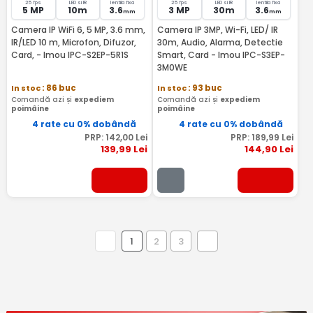
25 fps
LED si IR
lentila fixa
25 fps
LED si IR
lentila fixa
5 MP
10m
3.6
3 MP
30m
3.6
mm
mm
Camera IP WiFi 6, 5 MP, 3.6 mm,
Camera IP 3MP, Wi-Fi, LED/ IR
IR/LED 10 m, Microfon, Difuzor,
30m, Audio, Alarma, Detectie
Card, - Imou IPC-S2EP-5R1S
Smart, Card - Imou IPC-S3EP-
3M0WE
In stoc
: 86 buc
In stoc
: 93 buc
Comandă azi și
expediem
Comandă azi și
expediem
poimâine
poimâine
4 rate cu 0% dobândă
4 rate cu 0% dobândă
PRP:
142
,00
Lei
PRP:
189
,99
Lei
139
,99
Lei
144
,90
Lei
1
2
3