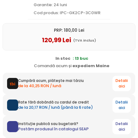
Garantie: 24 luni
Cod produs: IPC-GK2CP-3C0WR
PRP:
180
,00
Lei
120
,99
Lei
(TVA inclus)
In stoc
: 13 buc
Comandă acum și
expediem
Maine
Detalii
Cumpără acum, plătește mai târziu
de la 40,25 RON / lună
aici
Detalii
Rate fără dobândă cu cardul de credit
de la 20,17 RON / lună (până la 6 rate)
aici
Detalii
Instituție publică sau bugetară?
Postăm produsul în catalogul SEAP
aici