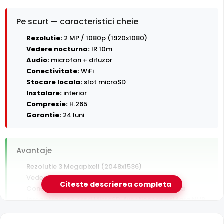
Pe scurt — caracteristici cheie
Rezolutie:
2 MP / 1080p (1920x1080)
Vedere nocturna:
IR 10m
Audio:
microfon + difuzor
Conectivitate:
WiFi
Stocare locala:
slot microSD
Instalare:
interior
Compresie:
H.265
Garantie:
24 luni
Avantaje
Rezolutie 3 Megapixeli (2048x1536)
Vedere nocturna in infrarosu pana la 10 m
Citeste descrierea completa
Conectare Wi-Fi — instalare fara cablu de retea
Inregistrare pe card MicroSD, functioneaza si fara NVR
Audio bidirectional — asculti si vorbesti prin camera din
aplicatie