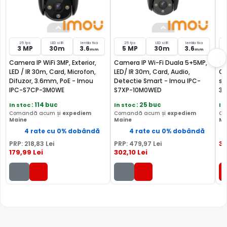
25 fps
LED si IR
lentila fixa
25 fps
LED si IR
lentila fixa
3 MP
30m
3.6
5 MP
30m
3.6
mm
mm
Camera IP WiFi 3MP, Exterior,
Camera IP Wi-Fi Duala 5+5MP,
Ca
LED / IR 30m, Card, Microfon,
LED/ IR 30m, Card, Audio,
Ca
Difuzor, 3.6mm, PoE - Imou
Detectie Smart - Imou IPC-
so
FILTRU IR MECANIC (ICR / IR Cut Fillter)
IPC-S7CP-3M0WE
S7XP-10M0WED
3T
Camera IMOU IPC-GK2CP-3C0WR are un filtru IR Mecanic
In stoc
: 114 buc
In stoc
: 25 buc
In
Comandă acum și
expediem
Comandă acum și
expediem
Co
autoretractabil ce filtreaza lumina in infrarosu pe timpul
Maine
Maine
Ma
zilei, pentru a evita anumitele defecte de afisare a
4 rate cu 0% dobândă
4 rate cu 0% dobândă
culorilor, iar pe timpul noptii acesta este retras pentru a
3
PRP:
218
,83
Lei
PRP:
479
,97
Lei
permite luminii in infrarosu sa treaca, imbunatatind
179
,99
Lei
302
,10
Lei
vizibilitatea camerei in modul alb/negru.
INFRAROSU INTELIGENT (Smart IR)
In general, camerele de supraveghere video cu infrarosu,
au ca specificatie distanta maxima aproximativa la care