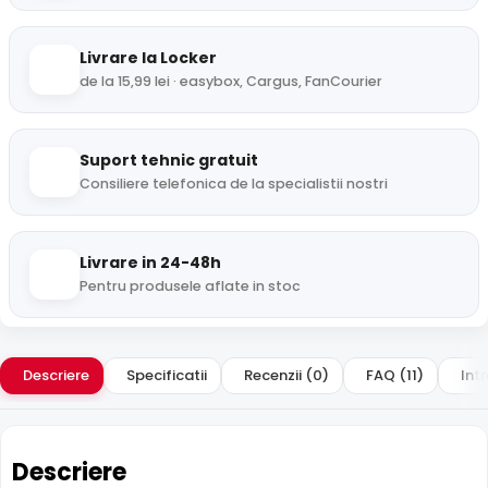
Livrare la Locker
de la 15,99 lei · easybox, Cargus, FanCourier
Suport tehnic gratuit
Consiliere telefonica de la specialistii nostri
Livrare in 24-48h
Pentru produsele aflate in stoc
Descriere
Specificatii
Recenzii (0)
FAQ (11)
Intr
Descriere