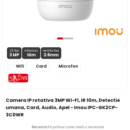
25 fps
Infrarosu
lentila fixa
3 MP
10m
3.6
mm
Wifi
Card
Microfon
Camera IP rotativa 3MP Wi-Fi, IR 10m, Detectie
umana, Card, Audio, Apel - Imou IPC-GK2CP-
3C0WR
Recenzii:
Fii primul care lasă o recenzie