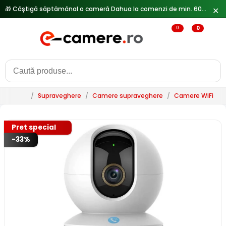
🎁 Câștigă săptămânal o cameră Dahua la comenzi de min. 600 lei —
✕
0
0
/
Supraveghere
/
Camere supraveghere
/
Camere WiFi & 
Pret special
-33%