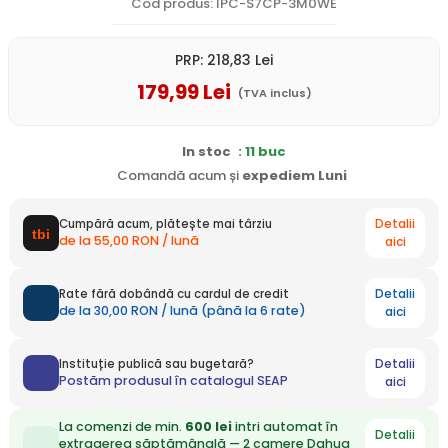
Cod produs: IPC-S7CP-3M0WE
PRP:
218
,83
Lei
179
,99
Lei
(TVA inclus)
In stoc
: 11 buc
Comandă acum și
expediem
Luni
Detalii
Cumpără acum, plătește mai târziu
de la 55,00 RON / lună
aici
Detalii
Rate fără dobândă cu cardul de credit
de la 30,00 RON / lună (până la 6 rate)
aici
Detalii
Instituție publică sau bugetară?
Postăm produsul în catalogul SEAP
aici
La comenzi de min.
600 lei
intri automat în
Detalii
extragerea săptămânală — 2 camere Dahua