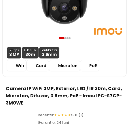
25 fps
LED si IR
lentila fixa
3 MP
30m
3.6
mm
Wifi
Card
Microfon
PoE
Camera IP WiFi 3MP, Exterior, LED / IR 30m, Card,
Microfon, Difuzor, 3.6mm, PoE - Imou IPC-S7CP-
3M0WE
Recenzii:
5.0
(1)
Garantie: 24 luni