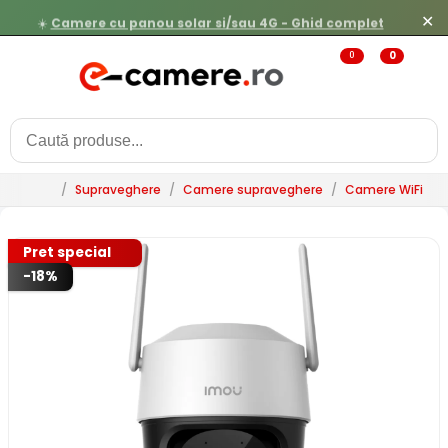
☀️
Camere cu panou solar si/sau 4G - Ghid complet
✕
0
0
/
Supraveghere
/
Camere supraveghere
/
Camere WiFi & 
Pret special
-18%