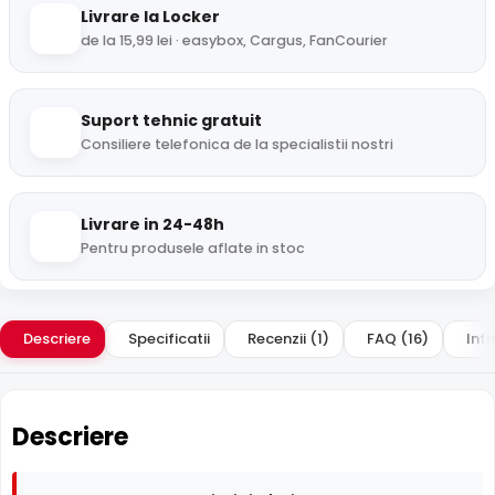
Livrare la Locker
de la 15,99 lei · easybox, Cargus, FanCourier
Suport tehnic gratuit
Consiliere telefonica de la specialistii nostri
Livrare in 24-48h
Pentru produsele aflate in stoc
Descriere
Specificatii
Recenzii (1)
FAQ (16)
Intr
Descriere