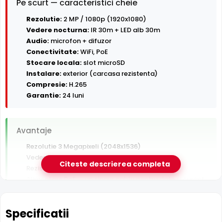
Pe scurt — caracteristici cheie
Rezolutie:
2 MP / 1080p (1920x1080)
Vedere nocturna:
IR 30m + LED alb 30m
Audio:
microfon + difuzor
Conectivitate:
WiFi, PoE
Stocare locala:
slot microSD
Instalare:
exterior (carcasa rezistenta)
Compresie:
H.265
Garantie:
24 luni
Avantaje
Rezolutie 3 Megapixeli (2048x1536)
Vedere nocturna in infrarosu pana la 30 m
Citeste descrierea completa
Rezistenta la exterior — ploaie, praf si inghet
Alimentare PoE — un singur cablu pentru date si curent
Conectare Wi-Fi — instalare fara cablu de retea
Inregistrare pe card MicroSD, functioneaza si fara NVR
Specificatii