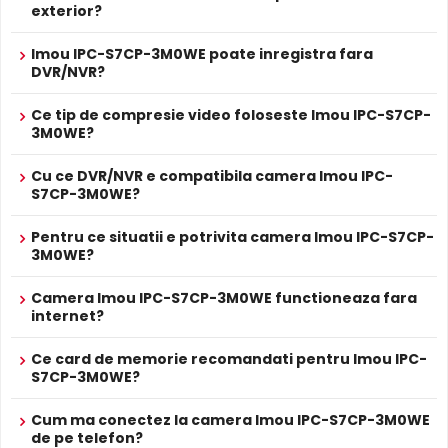
exterior?
sincronizeaza cu imaginea video, utila pentru verificarea
evenimentelor si conversatiilor din zona monitorizata.
Imou IPC-S7CP-3M0WE poate inregistra fara
DVR/NVR?
Difuzor Incorporat
Ce tip de compresie video foloseste Imou IPC-S7CP-
Cu difuzor incorporat, Imou IPC-S7CP-3M0WE permite
3M0WE?
comunicare bidirectionala: puteti avertiza intrusii,
comunica cu vizitatorii sau emite mesaje presetate direct
Cu ce DVR/NVR e compatibila camera Imou IPC-
prin camera.
S7CP-3M0WE?
Pentru ce situatii e potrivita camera Imou IPC-S7CP-
Alimentare PoE
3M0WE?
Imou IPC-S7CP-3M0WE suporta alimentare
Power over
Ethernet (PoE)
, primind atat date cat si alimentare prin
Camera Imou IPC-S7CP-3M0WE functioneaza fara
acelasi cablu de retea. Simplifica instalarea semnificativ,
internet?
eliminand necesitatea unui cablu de alimentare separat.
Ce card de memorie recomandati pentru Imou IPC-
S7CP-3M0WE?
Conectivitate WiFi
Imou IPC-S7CP-3M0WE dispune de conectivitate
WiFi
,
Cum ma conectez la camera Imou IPC-S7CP-3M0WE
permitand transmisia datelor fara fir. Ideal pentru locatii
de pe telefon?
unde cablarea nu este posibila sau dorita.