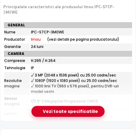
De luat in calcul
Principalele caracteristici ale produsului Imou IPC-S7CP-
Performanta depinde de calitatea semnalului Wi-Fi la
3M0WE
locul montajului
Specificatii
GENERAL
tehnice
Nume
IPC-S7CP-3M0WE
Imou
e-Camere.ro recomanda acest produs pentru:
Producator
Imou
(vezi detalii pe pagina producatorului)
IPC-
S7CP-
curtea si exteriorul casei; instalari profesionale cu
Garantie
24 luni
3M0WE
cablare UTP structurata.
CAMERA
Compresie
H.265 / H.264
Tehnologie
IP
√ 3 MP (2048 x 1536 pixeli) cu 25.00 cadre/sec
Rezolutie
√ 1080P (1920 x 1080 pixeli) cu 25.00 cadre/sec
imagine
√ 1000 linii TV (960 x 576 pixeli), pentru DVR-uri
model vechi
Senzor
1/2.8” 3 Megapixel Progressive CMOS
imagine
Infrarosu 30m
Fixa
Vezi toate specificatiile
Lentila
Imou IPC-S7CP-3M0WE dispune de iluminare infrarosu cu
Distanta focala: 3.6 mm(88.0°)
raza de actiune de pana la
30 metri
, oferind vizibilitate
Pana la 30 metri (pentru vizualizarea pe timpul
Infrarosu
noptii)
clara pe intuneric total. LED-urile IR sunt invizibile ochiului