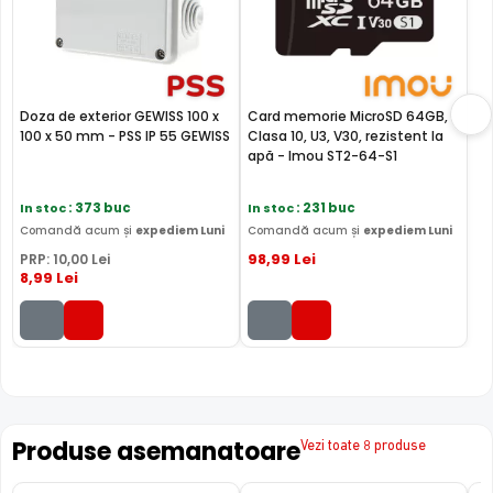
Doza de exterior GEWISS 100 x
Card memorie MicroSD 64GB,
100 x 50 mm - PSS IP 55 GEWISS
Clasa 10, U3, V30, rezistent la
apă - Imou ST2-64-S1
In stoc
: 373 buc
In stoc
: 231 buc
Comandă acum și
expediem Luni
Comandă acum și
expediem Luni
98
,99
Lei
PRP:
10
,00
Lei
8
,99
Lei
FILTRU IR MECANIC (ICR / IR Cut Fillter)
Produse asemanatoare
Vezi toate 8 produse
Camera IMOU IPC-S7CP-3M0WE are un filtru IR Mecanic