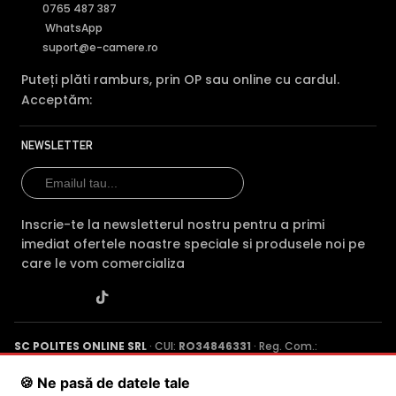
0765 487 387
Comparatie Imou IPC-S7CP-3M0WE vs 3 alt
WhatsApp
Imou IPC-S7CP-
Imou IPC-S7XP-
suport@e-camere.ro
Caracteristica
3M0WE
(acest
10M0WED-0360B-
Puteți plăti ramburs, prin OP sau online cu cardul.
produs)
IMOU
Acceptăm:
Pret
180 lei
302 lei
NEWSLETTER
Rezolutie
2 MP/1080p
5 MP
Vedere
IR 30m + LED 30m
IR 30m + LED 30m
noaptea
Inscrie-te la newsletterul nostru pentru a primi
imediat ofertele noastre speciale si produsele noi pe
Audio
mic + difuzor
mic + difuzor
care le vom comercializa
Conectivitate
WiFi, PoE
WiFi, Ethernet
SC POLITES ONLINE SRL
· CUI:
RO34846331
· Reg. Com.:
Slot card SD
Da
Da
J2015001227161
· Capital social: 200 RON · Sediu: Str. Petrache
Poenaru, Nr. 1, Craiova, Jud. Dolj ·
Contactează-ne
·
Service produs
🍪 Ne pasă de datele tale
Tehnologie
IP
IP