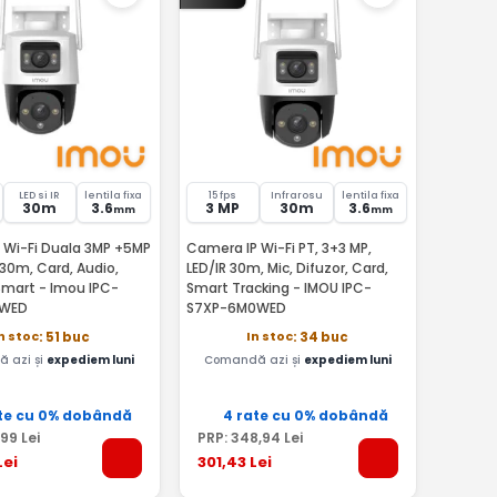
LED si IR
lentila fixa
15 fps
Infrarosu
lentila fixa
30m
3.6
3 MP
30m
3.6
mm
mm
 Wi-Fi Duala 3MP +5MP
Camera IP Wi-Fi PT, 3+3 MP,
R 30m, Card, Audio,
LED/IR 30m, Mic, Difuzor, Card,
Smart - Imou IPC-
Smart Tracking - IMOU IPC-
0WED
S7XP-6M0WED
n stoc
In stoc
: 51 buc
: 34 buc
 azi și
expediem luni
Comandă azi și
expediem luni
te cu 0% dobândă
4 rate cu 0% dobândă
,99
Lei
PRP:
348
,94
Lei
Lei
301
,43
Lei