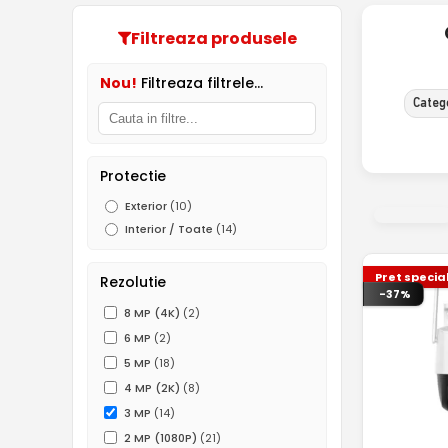
Filtreaza produsele
Nou!
Filtreaza filtrele...
Categ
Protectie
Exterior
(10)
Interior / Toate
(14)
Pret specia
Rezolutie
-37%
8 MP (4K)
(2)
6 MP
(2)
5 MP
(18)
4 MP (2K)
(8)
3 MP
(14)
2 MP (1080P)
(21)