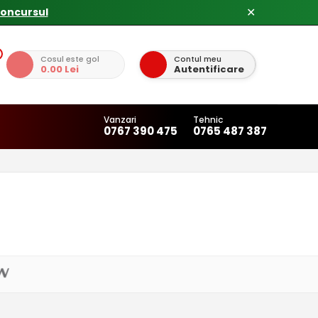
concursul
✕
Cosul este gol
Contul meu
0.00 Lei
Autentificare
Vanzari
Tehnic
0767 390 475
0765 487 387