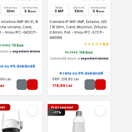
Infrarosu
lentila fixa
25 fps
LED si IR
lentila fixa
10m
3.6
3 MP
30m
3.6
mm
mm
rotativa 3MP Wi-Fi, IR
Camera IP WiFi 3MP, Exterior, LED
ctie umana, Card,
/ IR 30m, Card, Microfon, Difuzor,
el - Imou IPC-GK2CP-
3.6mm, PoE - Imou IPC-S7CP-
3M0WE
5,0
n stoc
: 13 buc
acum și
expediem Maine
In stoc
: 114 buc
Comandă acum și
expediem Maine
te cu 0% dobândă
4 rate cu 0% dobândă
,00
Lei
PRP:
218
,83
Lei
ei
179
,99
Lei
ial
Pret special
-17%