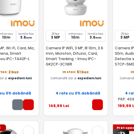
Infrarosu
lentila fixa
25 fps
Infrarosu
lentila fixa
25 fps
10m
3.6
3 MP
10m
3.6
3 MP
mm
mm
P, Wi-Fi, Card, Mic,
Camera IP WiFi, 3 MP, IR 10m, 3.6
Camera IP 
Sirena, Smart
mm, Microfon, Difuzor, Card,
30m, Audi
Imou IPC-TA42P-L
Smart Tracking - Imou IPC-
Detectie 
GK2CP-3C1WR
S7CP-5M
stoc
In stoc
I
: 2 buc
: 51 buc
zi și
expediem luni
Comandă azi și
expediem luni
Comandă
 cu 0% dobândă
4 rate cu 0% dobândă
4 ra
PRP:
45
148
,99
Lei
199
,99
L
l
Pret spec
-9%