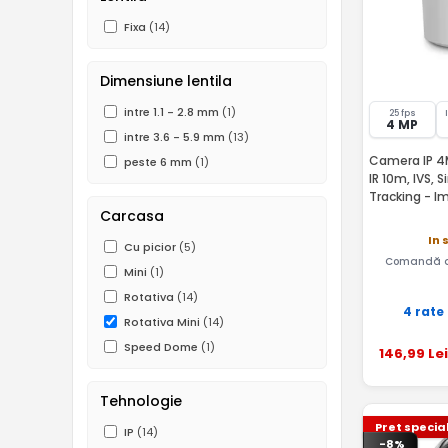
Fixa
(14)
Dimensiune lentila
intre 1.1 - 2.8 mm
(1)
25 fps
4 MP
intre 3.6 - 5.9 mm
(13)
Camera IP 4M
peste 6 mm
(1)
IR 10m, IVS, 
Tracking - 
Carcasa
In 
Cu picior
(5)
Comandă a
Mini
(1)
Rotativa
(14)
4 rate
Rotativa Mini
(14)
Speed Dome
(1)
146
,99
Lei
Tehnologie
Pret specia
IP
(14)
-8%