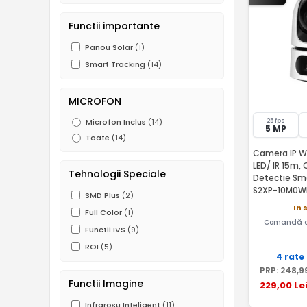
Functii importante
Panou Solar
(1)
Smart Tracking
(14)
MICROFON
25 fps
Microfon Inclus
(14)
5 MP
Toate
(14)
Camera IP Wi
LED/ IR 15m, 
Tehnologii Speciale
Detectie Smart - Imo
S2XP-10M0W
SMD Plus
(2)
In 
Full Color
(1)
Comandă a
Functii IVS
(9)
ROI
(5)
4 rate
PRP:
248
,9
Functii Imagine
229
,00
Le
Infrarosu Inteligent
(11)