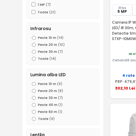
1 MP
(7)
25 fps
5 MP
Toate
(21)
Camera IP Wi
LED/ IR 30m, 
Infrarosu
Detectie Sma
Peste 10 m
(14)
S7XP-10M0W
Peste 20 m
(10)
Peste 30 m
(7)
In 
Toate
(14)
Comandă acu
Lumina alba LED
4 rate
PRP:
479
,9
Peste 10 m
(9)
302
,10
Lei
Peste 20 m
(8)
Peste 30 m
(7)
Peste 40 m
(1)
Peste 60 m
(1)
Toate
(9)
Lentila