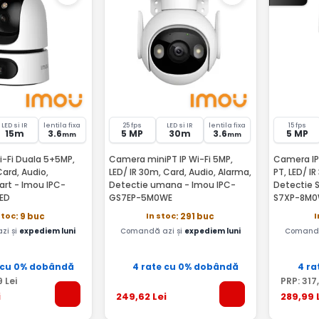
LED si IR
lentila fixa
25 fps
LED si IR
lentila fixa
15 fps
15m
3.6
5 MP
30m
3.6
5 MP
mm
mm
-Fi Duala 5+5MP,
Camera miniPT IP Wi-Fi 5MP,
Camera IP
Card, Audio,
LED/ IR 30m, Card, Audio, Alarma,
PT, LED/ I
u IPC-
Detectie umana - Imou IPC-
Detectie 
ED
GS7EP-5M0WE
S7XP-8M
stoc
In stoc
I
: 9 buc
: 291 buc
zi și
expediem luni
Comandă azi și
expediem luni
Comandă
 cu 0% dobândă
4 rate cu 0% dobândă
4 ra
9
Lei
PRP:
317
i
249
,62
Lei
289
,99