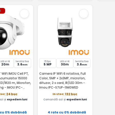
l
LED si IR
lentila fixa
15 fps
LED si IR
lentila fixa
20m
3.6
5 MP
30m
3.6
mm
mm
 WiFi IMOU Cell PT,
Camera IP WiFi 6 rotativa, Full
 Acumulator 15000
Color, 5MP + 2x3MP, microfon,
ED/IR20 m, Microfon,
difuzor, 2 x card, IR/LED 30m -
ng - IMOU IPC-
Imou IPC-S7UP-11M0WED
toc
In stoc
: 24 buc
: 132 buc
zi și
expediem luni
Comandă azi și
expediem luni
 cu 0% dobândă
4 rate cu 0% dobândă