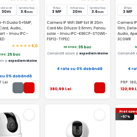
LED si IR
lentila fixa
15 fps
Infrarosu
lentila fixa
25 fps
30m
3.6
3 MP
20m
3.6
3 MP
mm
mm
-Fi Duala 5+5MP,
Camera IP WiFi 3MP Ext IR 20m
Camera IP 
Card, Audio,
Card Mic Difuzor 3.6mm, Panou
10m, Dete
rt - Imou IPC-
solar - Imou IPC-K9ECP-3T0WE-
Audio, Ap
ED
FSP12-TYPEC
3C0WR
5,0
In stoc
I
: 35 buc
Comandă acum și
expediem Maine
Comandă 
stoc
: 25 buc
m și
expediem Maine
4 rate cu 0% dobândă
4 ra
 cu 0% dobândă
7
Lei
PRP:
180
380
,99
Lei
120
,99
L
Pret spec
-57%