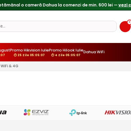
ptămânal o cameră Dahua la comenzi de min. 600 lei —
vezi 
0
ugust
Promo Hikvision Iulie
Promo Hilook Iulie
Dahua WiFi
:06
⏱ 25 Zile 05:05:06
⏱ 4 Zile 05:05:06
WiFi & 4G