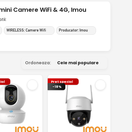
mini Camere WiFi & 4G, Imou
ii:
WIRELESS: Camere Wifi
Producator: Imou
Ordoneaza:
Cele mai populare
ial
Pret special
-18%