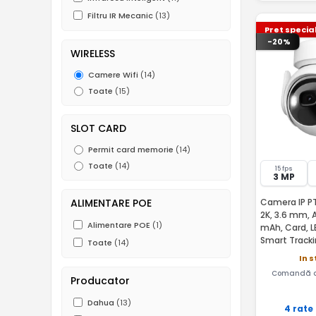
Filtru IR Mecanic
(13)
Pret specia
-20%
WIRELESS
Camere Wifi
(14)
Toate
(15)
SLOT CARD
Permit card memorie
(14)
Toate
(14)
15 fps
3 MP
ALIMENTARE POE
Camera IP PT
2K, 3.6 mm,
Alimentare POE
(1)
mAh, Card, L
Smart Tracki
Toate
(14)
K9EP-3T0WE
In s
Comandă a
Producator
Dahua
(13)
4 rate