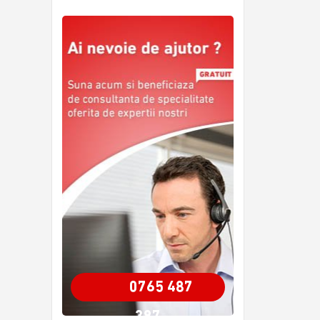
0765 487
387