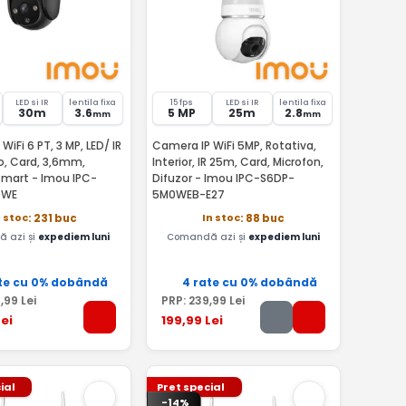
LED si IR
lentila fixa
15 fps
LED si IR
lentila fixa
30m
3.6
5 MP
25m
2.8
mm
mm
WiFi 6 PT, 3 MP, LED/ IR
Camera IP WiFi 5MP, Rotativa,
o, Card, 3,6mm,
Interior, IR 25m, Card, Microfon,
smart - Imou IPC-
Difuzor - Imou IPC-S6DP-
0WE
5M0WEB-E27
n stoc
In stoc
: 231 buc
: 88 buc
 azi și
expediem luni
Comandă azi și
expediem luni
te cu 0% dobândă
4 rate cu 0% dobândă
9
,99
Lei
PRP:
239
,99
Lei
ei
199
,99
Lei
ial
Pret special
-14%