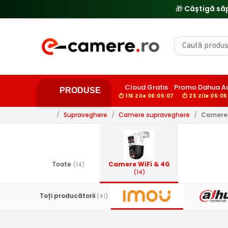
🎁 Câștigă să
Cloud Gratis
Promo Dahua A
PRODUSE
⏱ 116 Zile 06:05:06
⏱ 25 Zile 05:05
/
Supraveghere
/
Camere supraveghere
/
Camere 
Toate
Camere WiFi & 4G
(14)
(14)
Toți producătorii
(41)